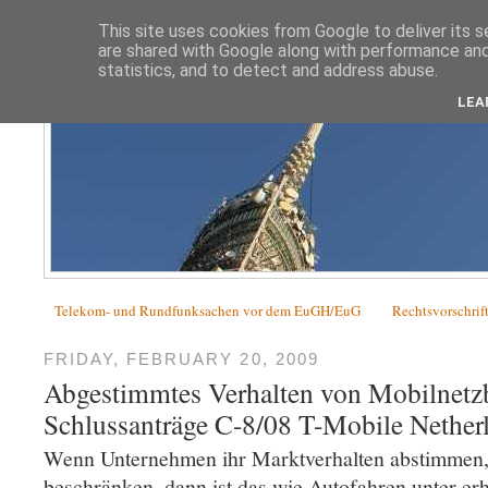
This site uses cookies from Google to deliver its s
are shared with Google along with performance and 
statistics, and to detect and address abuse.
LEA
Telekom- und Rundfunksachen vor dem EuGH/EuG
Rechtsvorschrif
FRIDAY, FEBRUARY 20, 2009
Abgestimmtes Verhalten von Mobilnetzb
Schlussanträge C-8/08 T-Mobile Nether
Wenn Unternehmen ihr Marktverhalten abstimmen
beschränken, dann ist das wie Autofahren unter er