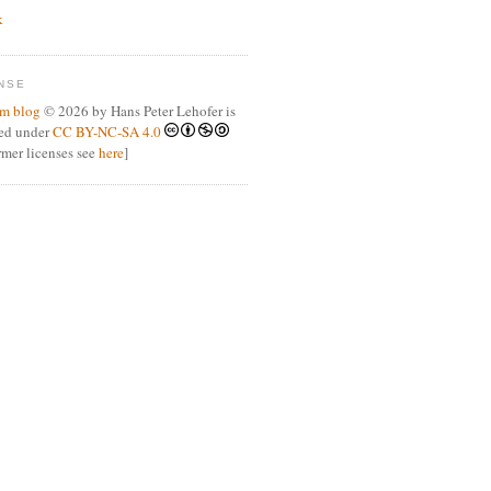
k
NSE
m blog
© 2026 by Hans Peter Lehofer is
sed under
CC BY-NC-SA 4.0
ormer licenses see
here
]