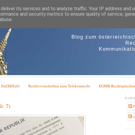
deliver its services and to analyze traffic. Your IP address and 
formance and security metrics to ensure quality of service, gen
abuse.
Blog zum österreichis
Rec
Kommunikatio
em EuGH/EuG
Rechtsvorschriften zum Telekomrecht
EGMR-Rechtsprechun
SUBS
r. 7)
P
A