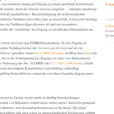
t; ein konkreter Antrag auf Zugang zu einem spezifisch bezeichneten
Kobu
ilt werden. Auch der Verweis auf eine mögliche - "mitunter erhebliche"
elleicht unerhebliche) - Beeinträchtigung der rechtsstaatlichen
tlicher Verfahren lässt offen, dass in einem Fall, in dem eine derartige
LICE
enn ein Verfahren abgeschlossen ist) und ein besonderes
e-com
 besteht, für "watchdogs" der Zugang zu spezifischen Dokumenten aus
licen
[for f
ie zitiert auch nur eine EGMR-Entscheidung, die den Zugang zu
ichen Verfahren betraf, die
"in einer spezifischen und mit der
llation"
getroffen wurde (
14.4.2009,
Társaság
; im Blog dazu
hier
); die
 die in der Verweigerung des Zugangs zu einer von Abgeordneten
e Verletzung des Art. 10 EMRK sah (
21.1.2021,
Leshchenko
), bleibt
 einer besonderen Konstellation, und allfällige zukünftige
rgfältig herausarbeiten, warum der von ihnen begehrte Zugang jener
em letzten Update wieder mehr als dreißig Entscheidungen
diesmal viel Bekanntes wieder (dazu weiter unten). Juristisch spannend
t Betriebs- und Geschäftsgeheimnissen in der Sache "Keytruda"
beschäftigt und auch schon zu unterschiedlichen Ergebnissen geführt