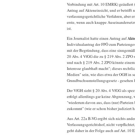
Verbindung mit Art. 10 EMRK) geäußert 
Antrag auf Akteneinsicht, und er betrifft
verfassungsgerichtliche Verfahren, aber e
erste, wenn auch knappe Auseinandersetz
ist.
Akte
Ein Journalist hatte einen Antrag auf
Individualantrag der FPÖ zum Parteienges
mit der Begründung, dass eine sinngemä
20 Abs. 4 VfGG die zu § 219 Abs. 2 ZPO s
und nach § 219 Abs. 2 ZPO könnte einem D
Interesse glaubhaft macht"; dieses rechtl
Medien" sein, wie dies etwa der OGH in 
Grundbuchsumstellungsgesetz - gesehen 
Der VfGH sieht § 20 Abs. 4 VfGG als spez
erfolgt allerdings gar keine Abgrenzung,
"wiederum davon aus, dass (nur) Parteien 
zukommt" (wie er schon bisher judiziert h
Aus Art. 22a B-VG ergibt sich nichts ande
Verfassungsgerichtshof, nicht verpflicht
geht daher in der Folge auch auf Art. 10