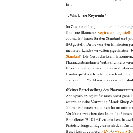
hat.
1. Was kostet Keytruda?
Im Zusammenhang mit einer länderübergre
Krebsmedikaments
Keytruda
(
hergestell
Journalist*innen für den Standard und pr
IFG gestellt. Da sie von den Einrichtung
mehreren Landesverwaltungsgerichten - b
Standard
). Die Gesundheitseinrichtungen
Pharmaunternehmen Vertraulichkeitsverein
Fabriksabgabepreise sind bekannt, aber es
Landesspitalsverbände unterschiedliche P
spezifischen Medikaments - eine sehr sta
(Keine) Parteistellung des Pharmaunte
Anonymisierung ist für mich nicht ganz klar
österreichische Vertretung Merck Sharp &
Journalist*innen begehrten Informationen 
Verfahren zwischen den Journalist*innen 
Betroffener (§ 10 IFG) zu erhalten. In zw
Parteistellungsanträge entschieden. Das 
Beschluss abgewiesen (
LVwG Vbg 5.5.20