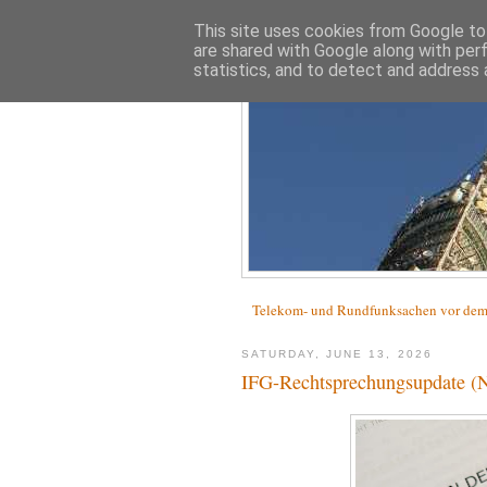
This site uses cookies from Google to 
are shared with Google along with per
statistics, and to detect and address 
Telekom- und Rundfunksachen vor d
SATURDAY, JUNE 13, 2026
IFG-Rechtsprechungsupdate (N