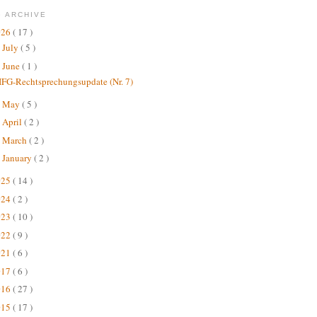
 ARCHIVE
026
( 17 )
July
( 5 )
►
June
( 1 )
▼
IFG-Rechtsprechungsupdate (Nr. 7)
May
( 5 )
►
April
( 2 )
►
March
( 2 )
►
January
( 2 )
►
025
( 14 )
024
( 2 )
023
( 10 )
022
( 9 )
021
( 6 )
017
( 6 )
016
( 27 )
015
( 17 )