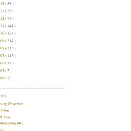
014
( 34 )
013
( 55 )
012
( 78 )
011
( 141 )
010
( 153 )
009
( 214 )
008
( 215 )
007
( 143 )
006
( 37 )
005
( 2 )
000
( 1 )
GROLL
bourg Observers
 Blog
net-Law
sungsblog (dt.)
.ie