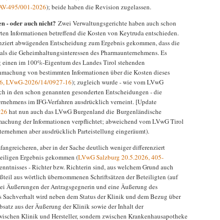
AV-495/001-2026
); beide haben die Revision zugelassen.
n - oder auch nicht?
Zwei Verwaltungsgerichte haben auch schon
ten Informationen betreffend die Kosten von Keytruda entschieden.
erenziert abwägenden Entscheidung zum Ergebnis gekommen, dass die
n als die Geheimhaltungsinteressen des Pharmaunternehmens. Es
ung einen im 100%-Eigentum des Landes Tirol stehenden
hmachung von bestimmten Informationen über die Kosten dieses
26, LVwG-2026/14/0927-16
); zugleich wurde - wie vom LVwG
h in den schon genannten gesonderten Entscheidungen - die
ernehmens im IFG-Verfahren ausdrücklich verneint. [Update
026
hat nun auch das LVwG Burgenland die Burgenländische
chung der Informationen verpflichtet; abweichend vom LVwG Tirol
rnehmen aber ausdrücklich Parteistellung eingeräumt).
fangreicheren, aber in der Sache deutlich weniger differenziert
eiligen Ergebnis gekommen (
LVwG Salzburg 20.5.2026, 405-
enntnisses - Richter bzw. Richterin sind, aus welchem Grund auch
ßteil aus wörtlich übernommenen Schriftsätzen der Beteiligten (auf
zwei Äußerungen der Antragsgegnerin und eine Äußerung des
 Sachverhalt wird neben dem Status der Klinik und dem Bezug über
satz aus der Äußerung der Klinik sowie der Inhalt der
zwischen Klinik und Hersteller, sondern zwischen Krankenhausapotheke