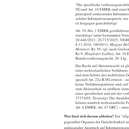
"Die spezifische verfassungsrecht
VG und Art. 10 EMRK sind einer 
prinzipiell umfassender Informati
solcher Informationsanspruch, wie
ist hingegen gerechtfertigt:
Art. 10 Abs. 1 EMRK gewährleistet
watchdogs' unter bestimmten Vora
20.446/2021; 20.715/2025; VfGH
8.11.2016, 18030/11,
Magyar Hels
Monitori
, Rz 39; vgl. auch
Graben
Rz 9;
Hinghofer-Szalkay
, Art. 10
Bundesverfassungsrecht, 20. Lfg., 
Das Recht auf Akteneinsicht ist g
eines rechtsstaatlichen Verfahren
und dem Schutz des rechtlichen Ge
speziell Art. 22a B-VG erweist – n
keine Verfahrensparteien sind, au
zum Akteninhalt zu eröffnen (zum 
einer spezifischen und mit der vo
37374/05,
Társaság
). Die Ausdeh
könnte nämlich rechtsstaatliche F
Art. 6 EMRK, Art. 47 GRC) – mitun
Was lässt sich daraus ableiten?
Ein "all
gegenüber Organen der Gerichtsbarkeit nich
umfassender Anspruch auf Informationszu