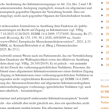
2
►
liche Ausformung des Informationszuganges in Art. 22a Abs. 2 und 3 B-
harmonisierenden Auslegung zugänglich, wonach ein allgemeiner und
2
►
onsanspruch gegenüber Organen der Verwaltung besteht. Dass ein
2
 dargelegt, nicht auch gegenüber Organen der Gerichtsbarkeit besteht,
►
2
►
 insbesondere Journalisten in Ausübung ihrer Funktion als 'public
2
►
ussetzungen ein Recht auf Zugang zu Informationen (vgl. VfSlg.
 7.10.2025, G 26/2025; EGMR 14.4.2009, 37374/05,
Társaság
, Rz 27;
2
►
inki Bizottság
, Rz 155, 159; 30.1.2020, 44920/09 ua.,
Studio
2
►
warter/Pabel
, Europäische Menschenrechtskonvention7 , 2021, § 23
 EMRK, in: Korinek/Holoubek et al. [Hrsg.], Österreichisches
2
►
2025, Rz 25 f.).
2
►
leichwohl seinem Wesen nach ein Parteienrecht, das zur Verwirklichung
2
►
s dem Grundsatz der Waffengleichheit sowie der effektiven Ausübung
hörs dient (vgl. VfSlg. 20.345/2019). Es ist jedoch – wie nunmehr
2
►
icht der Zweck des verfassungsgerichtlichen Verfahrens, Personen, die
f Grund eines allgemeinen Informationsinteresses einen direkten Zugang
Zugang zu Informationen eines verfassungsgerichtlichen Verfahrens in
rliegenden nicht vergleichbaren Konstellation vgl. EGMR 14.4.2009,
BLO
nung des Akteneinsichtsrechtes auf allgemeine Informationsbegehren
Stras
unktionsbedingungen (verfassungs-)gerichtlicher Verfahren (vgl. auch
ter erheblich – beeinträchtigen."
ECHR
Inter
gemeiner und prinzipiell umfassender Informationsanspruch" besteht
Verfas
t - das schließt aber nicht gänzlich aus, dass ein spezifischer, nicht
cearta
gang anerkannt werden könnte. Ein allgemeiner Antrag auf