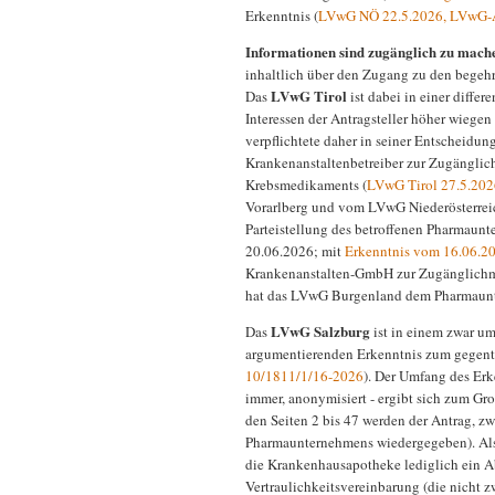
Erkenntnis (
LVwG NÖ 22.5.2026, LVwG-
Informationen sind zugänglich zu mache
inhaltlich über den Zugang zu den begehr
LVwG Tirol
Das
ist dabei in einer diff
Interessen der Antragsteller höher wiege
verpflichtete daher in seiner Entscheid
Krankenanstaltenbetreiber zur Zugänglic
Krebsmedikaments (
LVwG Tirol 27.5.20
Vorarlberg und vom LVwG Niederösterreic
Parteistellung des betroffenen Pharmaunt
20.06.2026; mit
Erkenntnis vom 16.06.2
Krankenanstalten-GmbH zur Zugänglichma
hat das LVwG Burgenland dem Pharmaunte
LVwG Salzburg
Das
ist in einem zwar um
argumentierenden Erkenntnis zum gegent
10/1811/1/16-2026
). Der Umfang des Erk
immer, anonymisiert - ergibt sich zum Gro
den Seiten 2 bis 47 werden der Antrag, 
Pharmaunternehmens wiedergegeben). Als
die Krankenhausapotheke lediglich ein Ab
Vertraulichkeitsvereinbarung (die nicht 