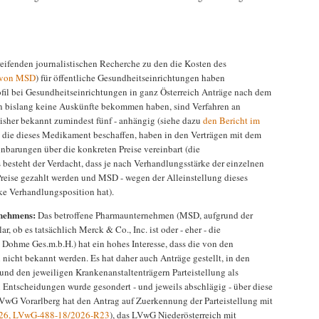
ifenden journalistischen Recherche zu den die Kosten des
t von MSD
) für öffentliche Gesundheitseinrichtungen haben
ofil bei Gesundheitseinrichtungen in ganz Österreich Anträge nach dem
en bislang keine Auskünfte bekommen haben, sind Verfahren an
isher bekannt zumindest fünf - anhängig (siehe dazu
den Bericht im
, die dieses Medikament beschaffen, haben in den Verträgen mit dem
barungen über die konkreten Preise vereinbart (die
 besteht der Verdacht, dass je nach Verhandlungsstärke der einzelnen
reise gezahlt werden und MSD - wegen der Alleinstellung dieses
rke Verhandlungsposition hat).
rnehmens:
Das betroffene Pharmaunternehmen (MSD, aufgrund der
, ob es tatsächlich Merck & Co., Inc. ist oder - eher - die
 Dohme Ges.m.b.H.) hat ein hohes Interesse, dass die von den
nicht bekannt werden. Es hat daher auch Anträge gestellt, in den
und den jeweiligen Krankenanstaltenträgern Parteistellung als
ei Entscheidungen wurde gesondert - und jeweils abschlägig - über diese
LVwG Vorarlberg hat den Antrag auf Zuerkennung der Parteistellung mit
26, LVwG-488-18/2026-R23
), das LVwG Niederösterreich mit