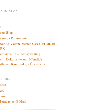
E IM BLOG
S
esem Blog
legung / Datenschutz
wählte "Communicated Cases" zu Art. 10
RK
ichtsseite IFG-Rechtsprechung
icht: Dokumente zum öffentlich-
htlichen Rundfunk (in Österreich)
SCRIBE
Feed
eed
urner
Beiträge per E-Mail