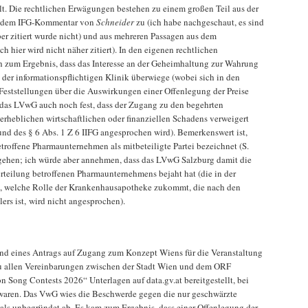
ellt. Die rechtlichen Erwägungen bestehen zu einem großen Teil aus der
s dem IFG-Kommentar von
Schneider
zu (ich habe nachgeschaut, es sind
ber zitiert wurde nicht) und aus mehreren Passagen aus dem
hier wird nicht näher zitiert). In den eigenen rechtlichen
zum Ergebnis, dass das Interesse an der Geheimhaltung zur Wahrung
der informationspflichtigen Klinik überwiege (wobei sich in den
Feststellungen über die Auswirkungen einer Offenlegung der Preise
t das LVwG auch noch fest, dass der Zugang zu den begehrten
erheblichen wirtschaftlichen oder finanziellen Schadens verweigert
d des § 6 Abs. 1 Z 6 IIFG angesprochen wird). Bemerkenswert ist,
troffene Pharmaunternehmen als mitbeteiligte Partei bezeichnet (S.
ugehen; ich würde aber annehmen, dass das LVwG Salzburg damit die
erteilung betroffenen Pharmaunternehmens bejaht hat (die in der
e, welche Rolle der Krankenhausapotheke zukommt, die nach den
lers ist, wird nicht angesprochen).
und eines Antrags auf Zugang zum Konzept Wiens für die Veranstaltung
u allen Vereinbarungen zwischen der Stadt Wien und dem ORF
n Song Contests 2026“ Unterlagen auf data.gv.at bereitgestellt, bei
 waren. Das VwG wies die Beschwerde gegen die nur geschwärzte
als unbegründet ab. Es kam zum Ergebnis, dass einer Offenlegung der