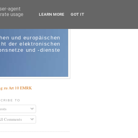
user-agent
erate usage
LEARN MORE
GOT IT
e-comm
chen und europäischen
ht der elektronischen
nsnetze und -dienste
g zu Art 10 EMRK
CRIBE TO
osts
ll Comments