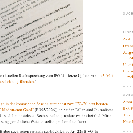
SUCH
LINK
Zu di
Offen
Ausge
EM
Übers
Übers
 zur aktuellen Rechtsprechung zum IFG (das letzte Update war
am 3. Mai
rec
Entscheidungsübersicht
).
SUB
Atom 
gt, in der kommenden Session zumindest zwei IFG-Fälle zu beraten
RSS F
 MedAustron GmbH
[E 305/2026]); in beiden Fällen sind Journalisten
Feedb
 dass ich beim nächsten Rechtsprechungsupdate (wahrscheinlich Mitte
Neue 
fassungsgerichtliche Weichenstellungen berichten kann.
H aber auch schon erstmals ausdrücklich zu Art. 22a B-VG (in