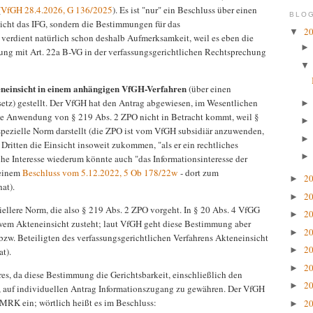
(
VfGH 28.4.2026, G 136/2025
). Es ist "nur" ein Beschluss über einen
BLOG
 nicht das IFG, sondern die Bestimmungen für das
2
▼
r verdient natürlich schon deshalb Aufmerksamkeit, weil es eben die
ung mit Art. 22a B-VG in der verfassungsgerichtlichen Rechtsprechung
neinsicht in einem anhängigen VfGH-Verfahren
(über einen
etz) gestellt. Der VfGH hat den Antrag abgewiesen, im Wesentlichen
ße Anwendung von § 219 Abs. 2 ZPO nicht in Betracht kommt, weil §
pezielle Norm darstellt (die ZPO ist vom VfGH subsidiär anzuwenden,
ritten die Einsicht insoweit zukommen, "als er ein rechtliches
iche Interesse wiederum könnte auch "das Informationsinteresse der
seinem
Beschluss vom 5.12.2022, 5 Ob 178/22w
- dort zum
2
►
hat).
2
►
iellere Norm, die also § 219 Abs. 2 ZPO vorgeht. In § 20 Abs. 4 VfGG
2
►
 wem Akteneinsicht zusteht; laut VfGH geht diese Bestimmung aber
2
►
bzw. Beteiligten des verfassungsgerichtlichen Verfahrens Akteneinsicht
2
►
at).
2
►
res, da diese Bestimmung die Gerichtsbarkeit, einschließlich den
2
►
et, auf individuellen Antrag Informationszugang zu gewähren. Der VfGH
 EMRK ein; wörtlich heißt es im Beschluss:
2
►