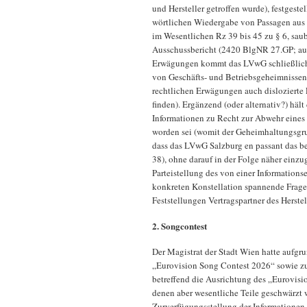
und Hersteller getroffen wurde), festgest
wörtlichen Wiedergabe von Passagen au
im Wesentlichen Rz 39 bis 45 zu § 6, sau
Ausschussbericht (2420 BlgNR 27.GP; auch 
Erwägungen kommt das LVwG schließlich 
von Geschäfts- und Betriebsgeheimnissen 
rechtlichen Erwägungen auch dislozierte 
finden). Ergänzend (oder alternativ?) häl
Informationen zu Recht zur Abwehr eines 
worden sei (womit der Geheimhaltungsgrun
dass das LVwG Salzburg en passant das be
38), ohne darauf in der Folge näher einz
Parteistellung des von einer Informations
konkreten Konstellation spannende Frag
Feststellungen Vertragspartner des Herstel
2. Songcontest
Der Magistrat der Stadt Wien hatte aufgr
„Eurovision Song Contest 2026“ sowie z
betreffend die Ausrichtung des „Eurovisio
denen aber wesentliche Teile geschwärzt
Zurverfügungsstellung der Informationen 