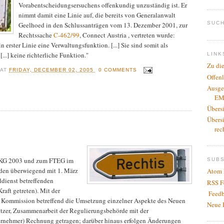
Vorabentscheidungsersuchens offenkundig unzuständig ist. Er
nimmt damit eine Linie auf, die bereits von Generalanwalt
SUCH
Geelhoed in den Schlussanträgen vom 13. Dezember 2001, zur
Rechtssache
C-462/99
, Connect Austria , vertreten wurde:
erster Linie eine Verwaltungsfunktion. [...] Sie sind somit als
..] keine richterliche Funktion."
LINK
Zu di
R
AT
FRIDAY, DECEMBER 02, 2005
0 COMMENTS
Offen
Ausge
EM
Übers
Übers
rec
TKG 2003 und zum FTEG im
SUB
den überwiegend mit 1. März
Atom 
ldienst betreffenden
RSS F
aft getreten). Mit der
Feedb
 Kommission betreffend die Umsetzung einzelner Aspekte des Neuen
Neue 
utzer, Zusammenarbeit der Regulierungsbehörde mit der
rnehmer) Rechnung getragen; darüber hinaus erfolgen Änderungen