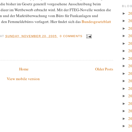
 die bisher im Gesetz generell vorgesehene Ausschreibung beim
BLOG
 dieer im Wettbewerb erbracht wird. Mit der FTEG-Novelle werden die
2
►
hen und der Marktüberwachung vom Büro für Funkanlagen und
2
►
en Fernmeldebüros verlagert. Hier findet sich das
Bundesgesetzblatt
2
►
2
►
R
AT
SUNDAY, NOVEMBER 20, 2005
0 COMMENTS
2
►
2
►
2
►
2
►
Home
Older Posts
2
►
View mobile version
2
►
2
►
2
►
2
►
2
►
2
►
2
►