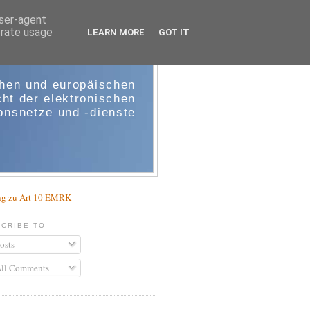
user-agent
erate usage
LEARN MORE
GOT IT
e-comm
chen und europäischen
ht der elektronischen
nsnetze und -dienste
g zu Art 10 EMRK
CRIBE TO
osts
ll Comments