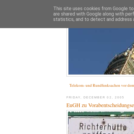
This site uses cookies from Google to 
are shared with Google along with per
statistics, and to detect and address 
Telekom- und Rundfunksachen vor d
FRIDAY, DECEMBER 02, 2005
EuGH zu Vorabentscheidungs