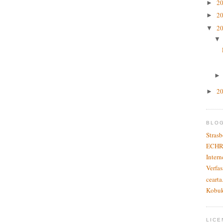
2
►
2
►
2
▼
2
►
BLO
Stras
ECHR
Inter
Verfas
cearta
Kobu
LICE