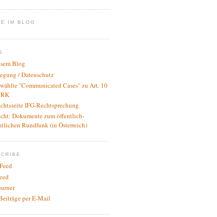
E IM BLOG
S
esem Blog
legung / Datenschutz
wählte "Communicated Cases" zu Art. 10
RK
ichtsseite IFG-Rechtsprechung
icht: Dokumente zum öffentlich-
htlichen Rundfunk (in Österreich)
SCRIBE
Feed
eed
urner
Beiträge per E-Mail