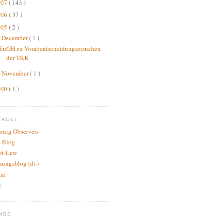
007
( 143 )
006
( 37 )
005
( 2 )
December
( 1 )
▼
EuGH zu Vorabentscheidungsersuchen
der TKK
November
( 1 )
►
000
( 1 )
GROLL
bourg Observers
 Blog
net-Law
sungsblog (dt.)
.ie
k
NSE