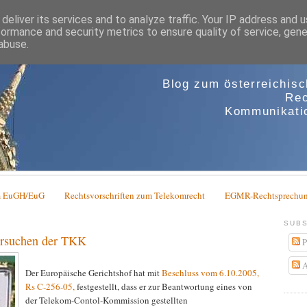
deliver its services and to analyze traffic. Your IP address and 
formance and security metrics to ensure quality of service, gen
abuse.
Blog zum österreichis
Rec
Kommunikatio
em EuGH/EuG
Rechtsvorschriften zum Telekomrecht
EGMR-Rechtsprechun
SUBS
ersuchen der TKK
P
A
Der Europäische Gerichtshof hat mit
Beschluss vom 6.10.2005,
Rs C-256-05,
festgestellt, dass er zur Beantwortung eines von
der Telekom-Contol-Kommission gestellten