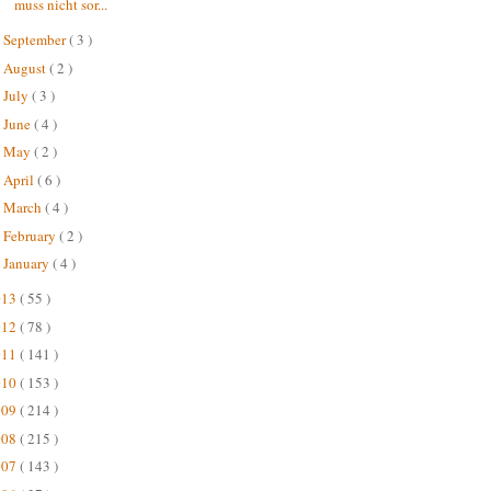
muss nicht sor...
September
( 3 )
►
August
( 2 )
►
July
( 3 )
►
June
( 4 )
►
May
( 2 )
►
April
( 6 )
►
March
( 4 )
►
February
( 2 )
►
January
( 4 )
►
013
( 55 )
012
( 78 )
011
( 141 )
010
( 153 )
009
( 214 )
008
( 215 )
007
( 143 )