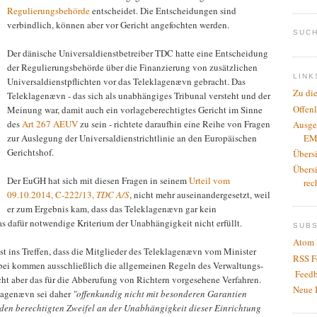
Regulierungsbehörde
entscheidet. Die Entscheidungen sind
verbindlich, können aber vor Gericht angefochten werden.
SUCH
Der dänische Universaldienstbetreiber TDC hatte eine Entscheidung
der Regulierungsbehörde über die Finanzierung von zusätzlichen
LINK
Universaldienstpflichten vor das Teleklagenævn gebracht. Das
Zu di
Teleklagenævn - das sich als unabhängiges Tribunal versteht und der
Offen
Meinung war, damit auch ein vorlageberechtigtes Gericht im Sinne
des
Art 267 AEUV
zu sein - richtete daraufhin eine Reihe von Fragen
Ausge
EM
zur Auslegung der Universaldienstrichtlinie an den Europäischen
Gerichtshof.
Übers
Übers
Der EuGH hat sich mit diesen Fragen in seinem
Urteil vom
rec
09.10.2014, C-222/13,
TDC A/S
, nicht mehr auseinandergesetzt, weil
er zum Ergebnis kam, dass das Teleklagenævn gar kein
das dafür notwendige Kriterium der Unabhängigkeit nicht erfüllt.
SUB
Atom 
t ins Treffen, dass die Mitglieder des Teleklagenævn vom Minister
RSS F
bei kommen ausschließlich die allgemeinen Regeln des Verwaltungs-
Feedb
ht aber das für die Abberufung von Richtern vorgesehene Verfahren.
Neue 
lagenævn sei daher
"offenkundig nicht mit besonderen Garantien
eden berechtigten Zweifel an der Unabhängigkeit dieser Einrichtung