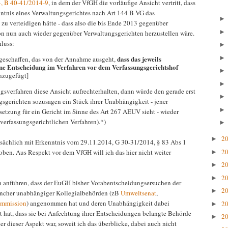
4, B 40-41/2014-9
, in dem der VfGH die vorläufige Ansicht vertritt, dass
ntnis eines Verwaltungsgerichtes nach Art 144 B-VG das
zu verteidigen hätte - dass also die bis Ende 2013 gegenüber
n nun auch wieder gegenüber Verwaltungsgerichten herzustellen wäre.
hluss:
dass das jeweils
 geschaffen, das von der Annahme ausgeht,
ene Entscheidung im Verfahren vor dem Verfassungsgerichtshof
nzugefügt]
gsverfahren diese Ansicht aufrechterhalten, dann würde den gerade erst
gsgerichten sozusagen ein Stück ihrer Unabhängigkeit - jener
etzung für ein Gericht im Sinne des Art 267 AEUV sieht - wieder
verfassungsgerichtlichen Verfahren).*)
2
►
sächlich mit Erkenntnis vom 29.11.2014, G 30-31/2014, § 83 Abs 1
2
en. Aus Respekt vor dem VfGH will ich das hier nicht weiter
►
2
►
2
►
 anführen, dass der EuGH bisher Vorabentscheidungsersuchen der
2
►
ncher unabhängiger Kollegialbehörden (zB
Umweltsenat
,
ommission
) angenommen hat und deren Unabhängigkeit dabei
2
►
 hat, dass sie bei Anfechtung ihrer Entscheidungen belangte Behörde
2
►
dieser Aspekt war, soweit ich das überblicke, dabei auch nicht