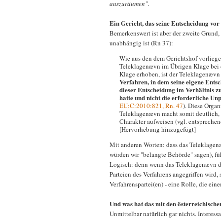
auszuräumen"
.
Ein Gericht, das seine Entscheidung vor
Bemerkenswert ist aber der zweite Grund
unabhängig ist (Rn 37):
Wie aus den dem Gerichtshof vorlieg
Teleklagenævn im Übrigen Klage bei 
Klage erhoben, ist der Teleklagenævn
Verfahren, in dem seine eigene Entsc
dieser Entscheidung im Verhältnis zu 
hatte und nicht die erforderliche Unp
EU:C:2010:821, Rn. 47
). Diese Orga
Teleklagenævn macht somit deutlich, 
Charakter aufweisen (vgl. entspreche
[Hervorhebung hinzugefügt]
Mit anderen Worten: dass das Teleklagenæ
würden wir "belangte Behörde" sagen), fü
Logisch: denn wenn das Teleklagenævn di
Parteien des Verfahrens angegriffen wird, 
Verfahrenspartei(en) - eine Rolle, die e
Und was hat das mit den österreichisch
Unmittelbar natürlich gar nichts. Interes