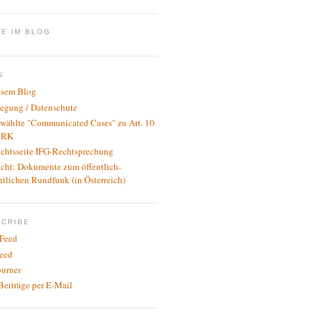
E IM BLOG
S
esem Blog
legung / Datenschutz
wählte "Communicated Cases" zu Art. 10
RK
ichtsseite IFG-Rechtsprechung
icht: Dokumente zum öffentlich-
htlichen Rundfunk (in Österreich)
SCRIBE
Feed
eed
urner
Beiträge per E-Mail