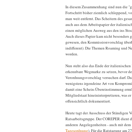
In diesem Zusammenhang sind nun die "ge
Fortschritt bisher ziemlich schleppend, 
man weit entfernt. Das Scheitern des ges
auch aus dem Arbeitspapier der italienis
einen möglichen Ausweg aus den ins Stoc
Auch dieses Papier kam nicht besonders gu
gewesen, den Kommissionvorschlag überha
indifferent). Die Themen Roaming und Net
worden.
Nun steht also das Ende der italienischen
erkennbare Wegmarke zu setzen, bevor de
Verordnungsvorschlag versuchen darf. Dah
wenigstens irgendeine Art von Kompromiss
damit eine Schein-Übereinstimmung ermögl
Mitgliedstaat hineininterpretieren, was er 
offensichtlich dokumentiert.
Heute tagt der Ausschuss der Ständigen V
Ratsarbeitsgruppe. Der COREPER dient der
anderen Angelegenheiten - auch mit dem
Tagesordnung
). Für die Ratstagung am 27