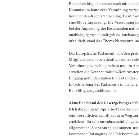
Bedenken hing das sicher auch mit dem 
Kommission hatte eine Verordnung vorges
bestehenden Rechtsrahmen lag. Es war we
eine bloße Ergänzung. Die Verordnung h
bei der Anpassung der bestehenden nation
unabhängig vom Inhalt gab es durchaus g
inhaltlich stand das Thema Netzneutralit
Das Europäische Parlament, von den pra
Mitgliedstaaten doch deutlich weiter entf
Verordnungsvorschlag befasst und im April
erzielten die Netzneutralitäts-Befürworter
Eingang gefunden haben (im Detail dazu
Entschließung des Parlaments in manchen
Rat völlig ausgeschlossen ist.
Aktueller Stand des Gesetzgebungsverf
Ich habe schon im April die Pläne der da
(ein wesentlicher Schritt auf dem Weg zur
erreichen, für sehr unwahrscheinlich gehal
allgemeinen Ausrichtung gekommen, und di
kommende Ratstagung der Telekomminist