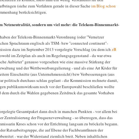
fbringen (siehe zum Verfahren gerade in dieser Sache
im Blog schon
ammenhang berücksichtigen.
m Netzneutralität, sondern um viel mehr: die Telekom-Binnenmarkt-
rhaben der Telekom-Binnenmarkt-Verordnung (oder "Vernetzer
schen Sprachraum englisch als TSM- bzw "connected continent"-
mission dazu im September 2013 vorgelegte Vorschlag (zu dem ich
zB
sowohl im Zeitplan als auch im Regelungsgegenstand - da war etwa
che Anbieter" genauso vorgesehen wie eine massive Stärkung der
waltung und der Wettbewerbsregulierung - und als eine Art Köder für
eitere Einschnitte (aus Unternehmenssicht) bzw Verbesserungen (aus
r politisch durchaus schlau geplant - die Kommission rechnete damit,
gen publikumswirksam noch vor der Europawahl beschließen wollte
 dem durch die Wahlen gegebenen Zeitdruck das gesamte Vorhaben
orgelegte Gesamtpaket dann doch in manchen Punkten - vor allem bei
r Zentralisierung der Frequenzverwaltung - so überzogen, dass das
missarin Kroes schon vor der Errichtung langsam zu bröckeln begann.
n der Ratsarbeitsgruppe, die auf Ebene der FachbeamtInnen der
rbereitet - war der Widerstand ziemlich breit. Neben inhaltlichen