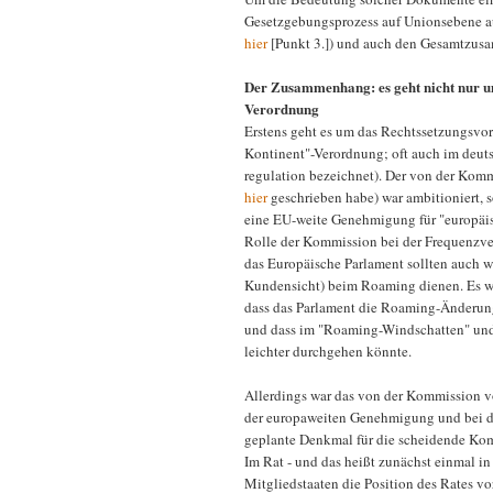
Gesetzgebungsprozess auf Unionsebene au
hier
[Punkt 3.]) und auch den Gesamtzus
Der Zusammenhang: es geht nicht nur u
Verordnung
Erstens geht es um das Rechtssetzungsvo
Kontinent"-Verordnung; oft auch im deut
regulation bezeichnet). Der von der Kom
hier
geschrieben habe) war ambitioniert, 
eine EU-weite Genehmigung für "europäis
Rolle der Kommission bei der Frequenzver
das Europäische Parlament sollten auch w
Kundensicht) beim Roaming dienen. Es wa
dass das Parlament die Roaming-Änderun
und dass im "Roaming-Windschatten" und
leichter durchgehen könnte.
Allerdings war das von der Kommission v
der europaweiten Genehmigung und bei de
geplante Denkmal für die scheidende Kom
Im Rat - und das heißt zunächst einmal i
Mitgliedstaaten die Position des Rates vo