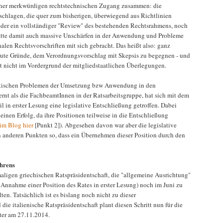
eher merkwürdigen rechtstechnischen Zugang zusammen: die
chlagen, die quer zum bisherigen, überwiegend aus Richtlinien
der ein vollständiger "Review" des bestehenden Rechtsrahmens, noch
ätte damit auch massive Unschärfen in der Anwendung und Probleme
alen Rechtsvorschriften mit sich gebracht. Das heißt also: ganz
ute Gründe, dem Verordnungsvorschlag mit Skepsis zu begegnen - und
ät nicht im Vordergrund der mitgliedstaatlichen Überlegungen.
ktischen Problemen der Umsetzung bzw Anwendung in den
ernt als die FachbeamtInnen in der Ratsarbeitsgruppe, hat sich mit dem
 in erster Lesung eine legislative Entschließung getroffen. Dabei
 einen Erfolg, da ihre Positionen teilweise in die Entschließung
im Blog hier
[Punkt 2]). Abgesehen davon war aber die legislative
 anderen Punkten so, dass ein Übernehmen dieser Position durch den
ahrens
maligen griechischen Ratspräsidentschaft, die "allgemeine Ausrichtung"
 Annahme einer Position des Rates in erster Lesung) noch im Juni zu
ten. Tatsächlich ist es bislang noch nicht zu dieser
e italienische Ratspräsidentschaft plant diesen Schritt nun für die
er am 27.11.2014.