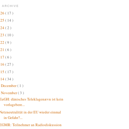
 ARCHIVE
026
( 17 )
025
( 14 )
024
( 2 )
023
( 10 )
022
( 9 )
021
( 6 )
017
( 6 )
016
( 27 )
015
( 17 )
014
( 34 )
December
( 1 )
►
November
( 3 )
▼
EuGH: dänisches Teleklagenævn ist kein
vorlagebere...
Netzneutralität in der EU wieder einmal
in Gefahr?...
EGMR: Teilnehmer an Radiodiskussion