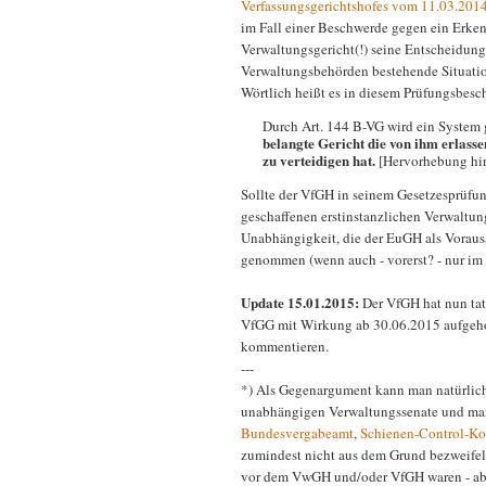
Verfassungsgerichtshofes vom 11.03.201
im Fall einer Beschwerde gegen ein Erken
Verwaltungsgericht(!) seine Entscheidung 
Verwaltungsbehörden bestehende Situatio
Wörtlich heißt es in diesem Prüfungsbesc
Durch Art. 144 B-VG wird ein System
belangte Gericht die von ihm erlass
zu verteidigen hat.
[Hervorhebung hi
Sollte der VfGH in seinem Gesetzesprüfun
geschaffenen erstinstanzlichen Verwaltun
Unabhängigkeit, die der EuGH als Vorauss
genommen (wenn auch - vorerst? - nur im 
Update 15.01.2015:
Der VfGH hat nun tat
VfGG mit Wirkung ab 30.06.2015 aufgehob
kommentieren.
---
*) Als Gegenargument kann man natürlich
unabhängigen Verwaltungssenate und ma
Bundesvergabeamt
,
Schienen-Control-K
zumindest nicht aus dem Grund bezweifelt
vor dem VwGH und/oder VfGH waren - aber 