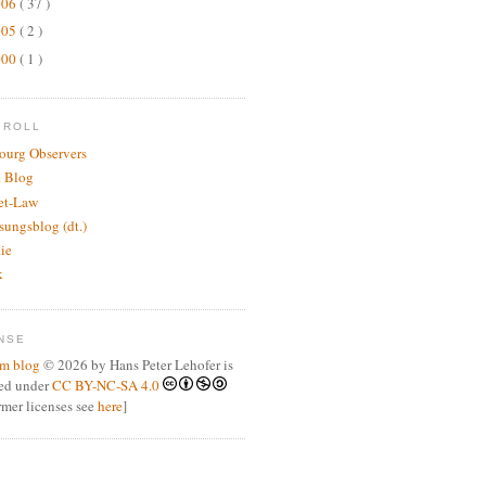
006
( 37 )
005
( 2 )
000
( 1 )
GROLL
bourg Observers
 Blog
net-Law
sungsblog (dt.)
.ie
k
NSE
m blog
© 2026 by Hans Peter Lehofer is
sed under
CC BY-NC-SA 4.0
ormer licenses see
here
]