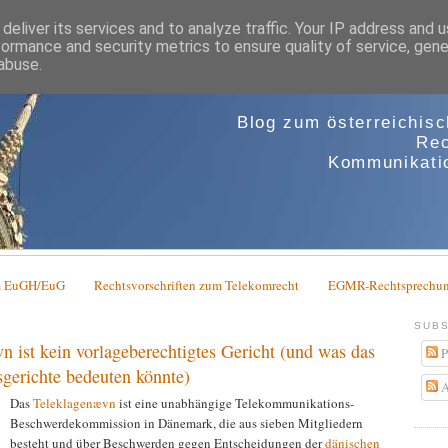
deliver its services and to analyze traffic. Your IP address and 
formance and security metrics to ensure quality of service, gen
abuse.
Blog zum österreichis
Rec
Kommunikatio
em EuGH/EuG
Rechtsvorschriften zum Telekomrecht
EGMR-Rechtsprechun
SUBS
 ist kein vorlageberechtigtes Gericht (und was das
P
sgerichte bedeuten könnte)
A
Das
Teleklagenævn
ist eine unabhängige Telekommunikations-
Beschwerdekommission in Dänemark, die aus sieben Mitgliedern
besteht und über Beschwerden gegen Entscheidungen der
dänischen