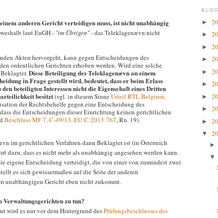
BLOG
2
 einem anderen Gericht verteidigen muss, ist nicht unabhängig
►
, weshalb laut EuGH -
"im Übrigen"
- das Teleklagenævn nicht
2
►
2
►
enden Akten hervorgeht, kann gegen Entscheidungen des
2
►
den ordentlichen Gerichten erhoben werden. Wird eine solche
2
►
Diese Beteiligung des Teleklagenævn an einem
 Beklagter.
heidung in Frage gestellt wird, bedeutet, dass er beim Erlass
2
►
den beteiligten Interessen nicht die Eigenschaft eines Dritten
arteilichkeit besitzt
2
(vgl. in diesem Sinne
Urteil RTL Belgium,
►
nisation der Rechtsbehelfe gegen eine Entscheidung des
2
►
dass die Entscheidungen dieser Einrichtung keinen gerichtlichen
nd
Beschluss MF 7, C‑49/13, EU:C:2013:767
, Rn. 19).
2
►
2
▼
vn im gerichtlichen Verfahren dann Beklagter ist (in Österreich
hrt dazu, dass es nicht mehr als unabhängig angesehen werden kann.
e eigene Entscheidung verteidigt, die von einer von zumindest zwei
stellt es sich gewissermaßen auf die Seite der anderen
inem unabhängigen Gericht eben nicht zukommt.
en Verwaltungsgerichten zu tun?
sant wird es nur vor dem Hintergrund des
Prüfungsbeschlusses des