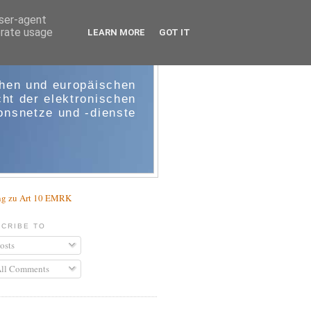
user-agent
erate usage
LEARN MORE
GOT IT
e-comm
chen und europäischen
ht der elektronischen
nsnetze und -dienste
g zu Art 10 EMRK
CRIBE TO
osts
ll Comments