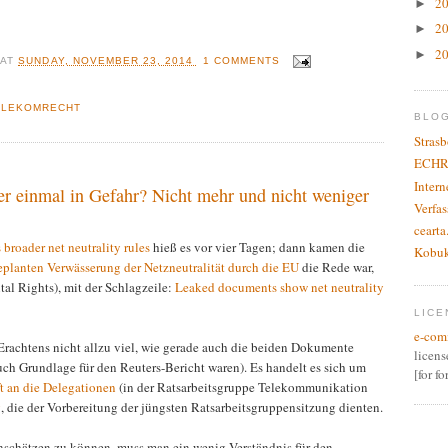
2
►
2
►
2
►
R
AT
SUNDAY, NOVEMBER 23, 2014
1 COMMENTS
ELEKOMRECHT
BLO
Stras
ECHR
Inter
er einmal in Gefahr? Nicht mehr und nicht weniger
Verfas
cearta
broader net neutrality rules
hieß es vor vier Tagen; dann kamen die
Kobu
eplanten Verwässerung der Netzneutralität durch die EU
die Rede war,
al Rights), mit der Schlagzeile:
Leaked documents show net neutrality
LICE
e-com
Erachtens nicht allzu viel, wie gerade auch die beiden Dokumente
licen
uch Grundlage für den Reuters-Bericht waren). Es handelt es sich um
[for f
ft an die Delegationen
(in der Ratsarbeitsgruppe Telekommunikation
g
, die der Vorbereitung der jüngsten Ratsarbeitsgruppensitzung dienten.
schätzen zu können, muss man ein wenig Verständnis für den