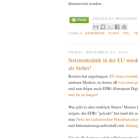
thematisiert worden.
POSTED BY
HPLEHOFE
LABELS:
DÄNEMARK
,
EUGH
,
TDC
,
T
FRIDAY, NOVEMBER 21, 2014
Netzneutralität in der EU wied
als bisher!
Reuters hat angefangen:
EU leans towards 
anderen Medien, in denen zB
von einer g
und nun folgte auch EDRi (European Digit
may be in danger!
Was gibt es aber wirklich Neues? Meines 
zeigen, die EDRi "geleakt" hat (und die a
eine
Note der italienischen Präsidentscha
und Informationsgesellschaft) mit
Anhan
Um die Bedeutung solcher Dokumente ein