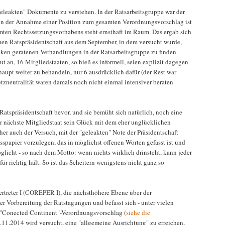
leakten" Dokumente zu verstehen. In der Ratsarbeitsgruppe war der
von der Annahme einer Position zum gesamten Verordnungsvorschlag ist
amten Rechtssetzungsvorhabens steht ernsthaft im Raum. Das ergab sich
chen Ratspräsidentschaft aus dem September, in dem versucht wurde,
ken geratenen Verhandlungen in der Ratsarbeitsgruppe zu finden.
t an, 16 Mitgliedstaaten, so hieß es informell, seien explizit dagegen
upt weiter zu behandeln, nur 6 ausdrücklich dafür (der Rest war
zneutralität waren damals noch nicht einmal intensiver beraten
 Ratspräsidentschaft bevor, und sie bemüht sich natürlich, noch eine
r nächste Mitgliedstaat sein Glück mit dem eher unglücklichen
er auch der Versuch, mit der "geleakten" Note der Präsidentschaft
papier vorzulegen, das in möglichst offenen Worten gefasst ist und
icht - so nach dem Motto: wenn nichts wirklich drinsteht, kann jeder
für richtig hält. So ist das Scheitern wenigstens nicht ganz so
ertreter I (COREPER I), die nächsthöhere Ebene über der
 Vorbereitung der Ratstagungen und befasst sich - unter vielen
 "Conected Continent"-Verordnungsvorschlag (
siehe die
.11.2014 wird versucht, eine "allgemeine Ausrichtung" zu erreichen,