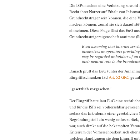
Die ISPs machen eine Verletzung sowohl i
Recht ihrer Nutzer auf Erhalt von Informa
Grundrechtsträger sein können, die eine 
machen können, zumal sie sich darauf stüt
einnehmen. Diese Frage lässt das EuG ausd
Grundrechtsträgereigenschaft annimmt (R
Even assuming that internet servic
themselves as operators providing 
may be regarded as holders of an 
their neutral role in the broadcas
Danach prüft das EuG (unter der Annahme, 
Eingriffsschranken iSd
Art. 52 GRC
gewah
"gesetzlich vorgesehen"
Der Eingriff hatte laut EuG eine rechtlic
und für die ISPs sei vorhersehbar gewesen
sodass das Erfordernis einer gesetzlichen 
Begründungsteil ein wenig ratlos zurück, 
war, auch direkt auf die bekämpften Ver
Kriterium der Vorhersehbarkeit sich eher a
welchen Handlungen sie dem Eingriff unt