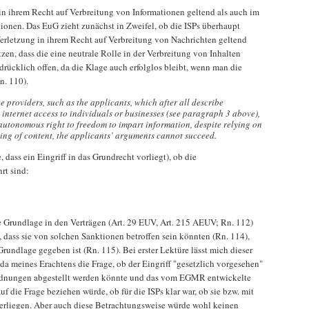
n ihrem Recht auf Verbreitung von Informationen geltend als auch im
tionen. Das EuG zieht zunächst in Zweifel, ob die ISPs überhaupt
Verletzung in ihrem Recht auf Verbreitung von Nachrichten geltend
zen, dass die eine neutrale Rolle in der Verbreitung von Inhalten
rücklich offen, da die Klage auch erfolglos bleibt, wenn man die
n. 110).
e providers, such as the applicants, which after all describe
internet access to individuals or businesses (see paragraph 3 above),
autonomous right to freedom to impart information, despite relying on
ting of content, the applicants’ arguments cannot succeed.
dass ein Eingriff in das Grundrecht vorliegt), ob die
rt sind:
he Grundlage in den Verträgen (Art. 29 EUV, Art. 215 AEUV; Rn. 112)
, dass sie von solchen Sanktionen betroffen sein könnten (Rn. 114),
Grundlage gegeben ist (Rn. 115). Bei erster Lektüre lässt mich dieser
da meines Erachtens die Frage, ob der Eingriff "gesetzlich vorgesehen"
ordnungen abgestellt werden könnte und das vom EGMR entwickelte
uf die Frage beziehen würde, ob für die ISPs klar war, ob sie bzw. mit
erliegen. Aber auch diese Betrachtungsweise würde wohl keinen