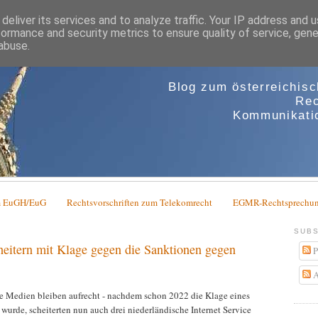
deliver its services and to analyze traffic. Your IP address and 
formance and security metrics to ensure quality of service, gen
abuse.
Blog zum österreichis
Rec
Kommunikatio
em EuGH/EuG
Rechtsvorschriften zum Telekomrecht
EGMR-Rechtsprechun
SUBS
heitern mit Klage gegen die Sanktionen gegen
P
A
he Medien bleiben aufrecht - nachdem schon 2022 die Klage eines
urde, scheiterten nun auch drei niederländische Internet Service