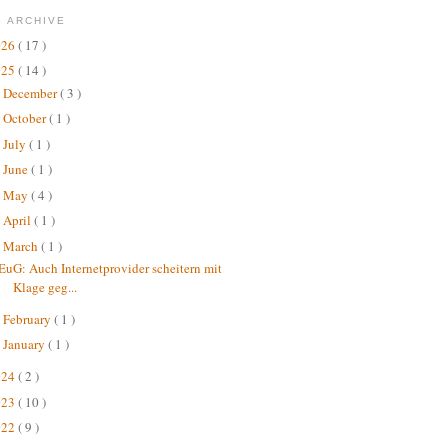
 ARCHIVE
026
( 17 )
025
( 14 )
December
( 3 )
►
October
( 1 )
►
July
( 1 )
►
June
( 1 )
►
May
( 4 )
►
April
( 1 )
►
March
( 1 )
▼
EuG: Auch Internetprovider scheitern mit
Klage geg...
February
( 1 )
►
January
( 1 )
►
024
( 2 )
023
( 10 )
022
( 9 )