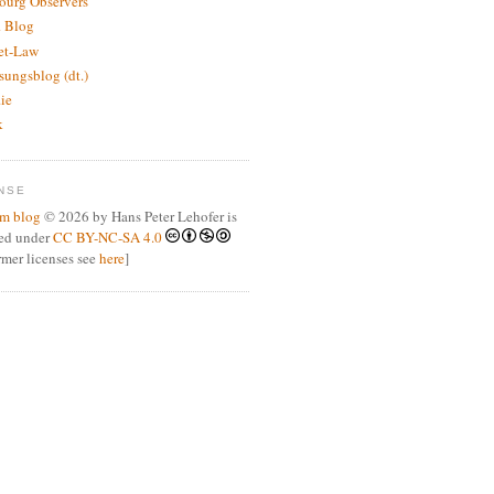
bourg Observers
 Blog
net-Law
sungsblog (dt.)
.ie
k
NSE
m blog
© 2026 by Hans Peter Lehofer is
sed under
CC BY-NC-SA 4.0
ormer licenses see
here
]