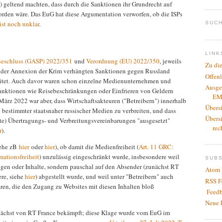
) geltend machten, dass durch die Sanktionen ihr Grundrecht auf
orden wäre. Das EuG hat diese Argumentation verworfen, ob die ISPs
ist noch unklar
.
SUCH
LINK
eschluss (GASP) 2022/351
und
Verordnung (EU) 2022/350
, jeweils
Zu di
h der Annexion der Krim verhängten Sanktionen gegen Russland
Offen
eitet. Auch davor waren schon einzelne Medienunternehmen und
Ausge
anktionen wie Reisebeschränkungen oder Einfrieren von Geldern
EM
März 2022 war aber, dass Wirtschaftsakteuren ("Betreibern") innerhalb
Übers
bestimmter staatsnaher russischer Medien zu verbreiten, und dass
Übers
te) Übertragungs- und Verbreitungsvereinbarungen "ausgesetzt"
rec
r
).
iehe zB
hier
oder
hier
), ob damit die Medienfreiheit (
Art. 11 GRC:
ationsfreiheit
) unzulässig eingeschränkt wurde, insbesondere weil
SUB
gen oder Inhalte, sondern pauschal auf den Absender (zunächst RT
Atom 
ere, siehe
hier
) abgestellt wurde, und weil unter "Betreibern" auch
RSS F
aren, die den Zugang zu Websites mit diesen Inhalten bloß
Feedb
Neue 
unächst von RT France bekämpft; diese Klage wurde vom EuG im