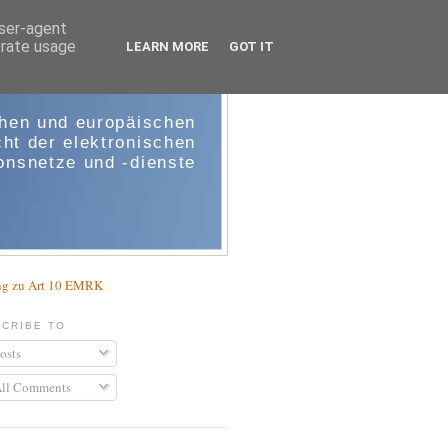
user-agent
erate usage
LEARN MORE
GOT IT
e-comm
chen und europäischen
ht der elektronischen
nsnetze und -dienste
g zu Art 10 EMRK
CRIBE TO
osts
ll Comments