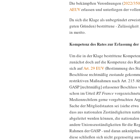
Die bekämpften Verordnungen (
2022/350
AEUV
erlassen und unterliegen der volle
Da sich die Klage als unbegründet erweist
guten Gründen) bestrittene - Zulässigkeit 
in merito.
Kompetenz des Rates zur Erlassung de
Um die in der Klage bestrittene Kompeten
zunächst doch auf die Kompetenz des Rat
sich auf
Art. 29 EUV
(Bestimmung des Sta
Beschlüsse rechtmäßig zustande gekomme
restriktiven Maßnahmen nach Art. 215 A
GASP [rechtmäßig] erlassener Beschluss v
schon im Urteil
RT France
vorgezeichnete
Medienrechtlern gerne vorgebrachten Ar
Sache der Mitgliedstaaten sei (siehe etwa
dass aus nationalen Zuständigkeiten nat
abgeleitet werden können, die nationale
andere Unionszuständigkeiten für die R
Rahmen der GASP - und daran anknüpfend
diese schließen sich nicht gegenseitig a