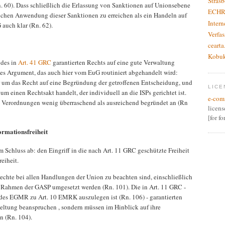
Stras
. 60). Dass schließlich die Erlassung von Sanktionen auf Unionsebene
ECHR
itlichen Anwendung dieser Sanktionen zu erreichen als ein Handeln auf
Inter
G auch klar (Rn. 62).
Verfas
cearta
Kobu
 des in
Art. 41 GRC
garantierten Rechts auf eine gute Verwaltung
hes Argument, das auch hier vom EuG routiniert abgehandelt wird:
r um das Recht auf eine Begründung der getroffenen Entscheidung, und
LICE
 um einen Rechtsakt handelt, der individuell an die ISPs gerichtet ist.
e-com
e Verordnungen wenig überraschend als ausreichend begründet an (Rn
licen
[for f
rmationsfreiheit
 Schluss ab: den Eingriff in die nach Art. 11 GRC geschützte Freiheit
reiheit.
echte bei allen Handlungen der Union zu beachten sind, einschließlich
m Rahmen der GASP umgesetzt werden (Rn. 101). Die in Art. 11 GRC -
des EGMR zu Art. 10 EMRK auszulegen ist (Rn. 106) - garantierten
ltung beanspruchen , sondern müssen im Hinblick auf ihre
en (Rn. 104).