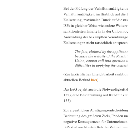
Bei der Prüfung der Verhältnismäßigkeit st
Verhältnismäßigkeit im Hinblick auf die 
Zielsetzung, maximalen Druck auf die ru
ISPs in gleicher Weise wie andere Weiterve
sanktionierten Inhalte in in der Union no
Anwendung der bekämpften Verordnungen
Zielsetzungen nicht tatsächlich entsprec
The fact, claimed by the applicants
because the website of the Russia
Union, cannot call into question t
difficulties in applying the conte
(Zur tatsächlichen Erreichbarkeit sanktion
aktuellen Befund
hier
)
Notwendigkeit
Das EuG bejaht auch die
d
132); eine Beschränkung auf Rundfunk u
133).
Zur eigentlichen Abwägungsentscheidung 
Bedeutung des größeren Ziels, Frieden und
negative Konsequenzen für Unternehmen, d
ISPs sind nur hinsichtlich der Verbreitu