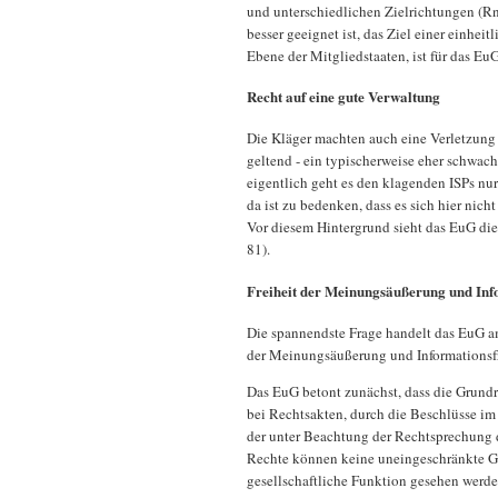
und unterschiedlichen Zielrichtungen (Rn
besser geeignet ist, das Ziel einer einhe
Ebene der Mitgliedstaaten, ist für das Eu
Recht auf eine gute Verwaltung
Die Kläger machten auch eine Verletzung
geltend - ein typischerweise eher schwac
eigentlich geht es den klagenden ISPs nu
da ist zu bedenken, dass es sich hier nicht
Vor diesem Hintergrund sieht das EuG di
81).
Freiheit der Meinungsäußerung und Info
Die spannendste Frage handelt das EuG am
der Meinungsäußerung und Informationsf
Das EuG betont zunächst, dass die Grundr
bei Rechtsakten, durch die Beschlüsse i
der unter Beachtung der Rechtsprechung 
Rechte können keine uneingeschränkte Ge
gesellschaftliche Funktion gesehen werd