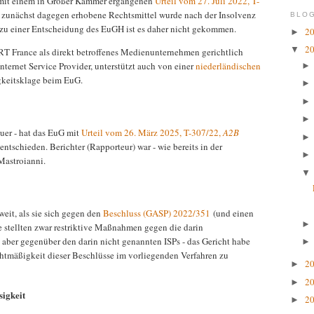
 mit einem in Großer Kammer ergangenen
Urteil vom 27. Juli 2022, T-
s zunächst dagegen erhobene Rechtsmittel wurde nach der Insolvenz
BLOG
u einer Entscheidung des EuGH ist es daher nicht gekommen.
2
►
2
▼
RT France als direkt betroffenes Medienunternehmen gerichtlich
ternet Service Provider, unterstützt auch von einer
niederländischen
igkeitsklage beim EuG.
auer - hat das EuG mit
Urteil vom 26. März 2025, T-307/22,
A2B
entschieden. Berichter (Rapporteur) war - wie bereits in der
Mastroianni.
eit, als sie sich gegen den
Beschluss (GASP) 2022/351
(und einen
e stellten zwar restriktive Maßnahmen gegen die darin
 aber gegenüber den darin nicht genannten ISPs - das Gericht habe
chtmäßigkeit dieser Beschlüsse im vorliegenden Verfahren zu
2
►
2
►
sigkeit
2
►