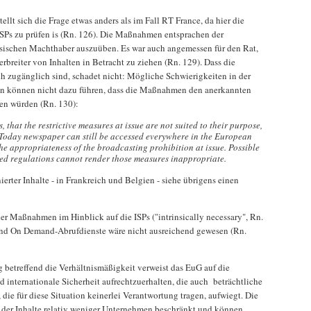
ellt sich die Frage etwas anders als im Fall RT France, da hier die
ISPs zu prüfen is (Rn. 126). Die Maßnahmen entsprachen der
ssischen Machthaber auszuüben. Es war auch angemessen für den Rat,
rbreiter von Inhalten in Betracht zu ziehen (Rn. 129). Dass die
ch zugänglich sind, schadet nicht: Mögliche Schwierigkeiten in der
 können nicht dazu führen, dass die Maßnahmen den anerkannten
hen würden (Rn. 130):
, that the restrictive measures at issue are not suited to their purpose,
 Today newspaper can still be accessed everywhere in the European
he appropriateness of the broadcasting prohibition at issue. Possible
sted regulations cannot render those measures inappropriate.
ierter Inhalte - in Frankreich und Belgien - siehe übrigens einen
er Maßnahmen im Hinblick auf die ISPs ("intrinsically necessary", Rn.
nd On Demand-Abrufdienste wäre nicht ausreichend gewesen (Rn.
betreffend die Verhältnismäßigkeit verweist das EuG auf die
 internationale Sicherheit aufrechtzuerhalten, die auch beträchtliche
ie für diese Situation keinerlei Verantwortung tragen, aufwiegt. Die
ng der Inhalte relativ weniger Unternehmen beschränkt und können