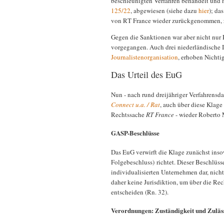
beschleunigten Verfahren behandelt und
125/22
, abgewiesen (siehe dazu
hier
); da
von RT France wieder zurückgenommen, z
Gegen die Sanktionen war aber nicht nur 
vorgegangen. Auch drei niederländische In
Journalistenorganisation
, erhoben Nicht
Das Urteil des EuG
Nun - nach rund dreijähriger Verfahrensd
Connect u.a. / Rat
, auch über diese Klage 
Rechtssache
RT France
- wieder Roberto 
GASP-Beschlüsse
Das EuG verwirft die Klage zunächst insow
Folgebeschluss) richtet. Dieser Beschlüss
individualisierten Unternehmen dar, nicht
daher keine Jurisdiktion, um über die Re
entscheiden (Rn. 32).
Verordnungen: Zuständigkeit und Zuläs