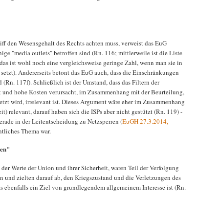
riff den Wesensgehalt des Rechts achten muss, verweist das EuG
ige "media outlets" betroffen sind (Rn. 116; mittlerweile ist die Liste
as ist wohl noch eine vergleichsweise geringe Zahl, wenn man sie in
" setzt). Andererseits betont das EuG auch, dass die Einschränkungen
d (Rn. 117f). Schließlich ist der Umstand, dass das Filtern der
beit und hohe Kosten verursacht, im Zusammenhang mit der Beurteilung,
etzt wird, irrelevant ist. Dieses Argument wäre eher im Zusammenhang
) relevant, darauf haben sich die ISPs aber nicht gestützt (Rn. 119) -
gerade in der Leitentscheidung zu Netzsperren (
EuGH 27.3.2014,
ntliches Thema war.
gen"
er Werte der Union und ihrer Sicherheit, waren Teil der Verfolgung
en und zielten darauf ab, den Kriegszustand und die Verletzungen des
 ebenfalls ein Ziel von grundlegendem allgemeinem Interesse ist (Rn.