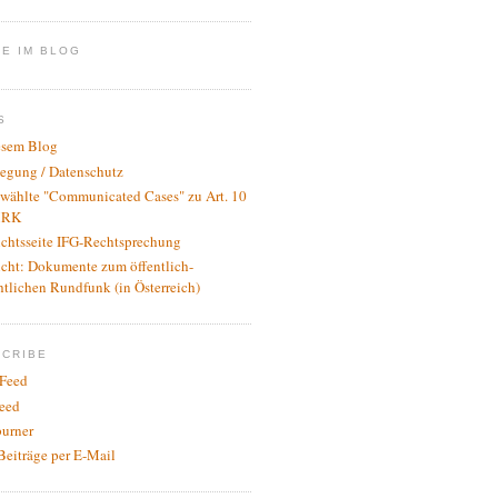
E IM BLOG
S
esem Blog
legung / Datenschutz
wählte "Communicated Cases" zu Art. 10
RK
ichtsseite IFG-Rechtsprechung
icht: Dokumente zum öffentlich-
htlichen Rundfunk (in Österreich)
SCRIBE
Feed
eed
urner
Beiträge per E-Mail