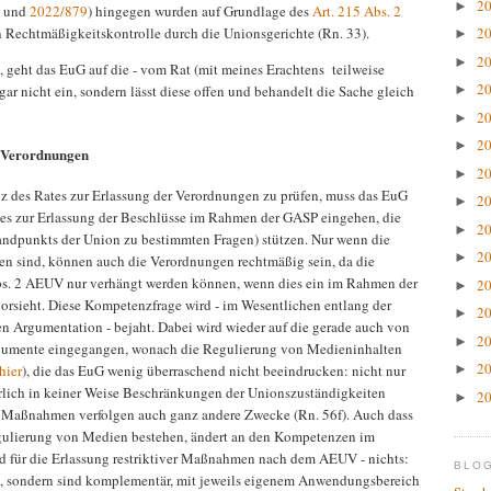
2
►
und
2022/879
) hingegen wurden auf Grundlage des
Art. 215 Abs. 2
n Rechtmäßigkeitskontrolle durch die Unionsgerichte (Rn. 33).
2
►
2
►
, geht das EuG auf die - vom Rat (mit meines Erachtens teilweise
2
gar nicht ein, sondern lässt diese offen und behandelt die Sache gleich
►
2
►
2
►
r Verordnungen
2
►
z des Rates zur Erlassung der Verordnungen zu prüfen, muss das EuG
2
►
es zur Erlassung der Beschlüsse im Rahmen der GASP eingehen, die
2
►
ndpunkts der Union zu bestimmten Fragen) stützen. Nur wenn die
2
►
n sind, können auch die Verordnungen rechtmäßig sein, da die
bs. 2 AEUV nur verhängt werden können, wenn dies ein im Rahmen der
2
►
orsieht. Diese Kompetenzfrage wird - im Wesentlichen entlang der
2
►
n Argumentation - bejaht. Dabei wird wieder auf die gerade auch von
2
►
gumente eingegangen, wonach die Regulierung von Medieninhalten
2
hier
), die das EuG wenig überraschend nicht beeindrucken: nicht nur
►
ürlich in keiner Weise Beschränkungen der Unionszuständigkeiten
2
►
n Maßnahmen verfolgen auch ganz andere Zwecke (Rn. 56f). Auch dass
egulierung von Medien bestehen, ändert an den Kompetenzen im
 für die Erlassung restriktiver Maßnahmen nach dem AEUV - nichts:
BLO
us, sondern sind komplementär, mit jeweils eigenem Anwendungsbereich