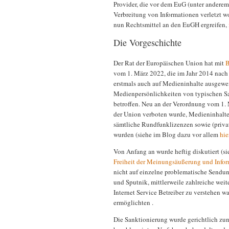
Provider, die vor dem EuG (unter anderem
Verbreitung von Informationen verletzt w
nun Rechtsmittel an den EuGH ergreifen,
Die Vorgeschichte
Der Rat der Europäischen Union hat mit
B
vom 1. März 2022, die im Jahr 2014 nac
erstmals auch auf Medieninhalte ausgew
Medienpersönlichkeiten von typischen S
betroffen. Neu an der Verordnung vom 1. 
der Union verboten wurde, Medieninhalte 
sämtliche Rundfunklizenzen sowie (priva
wurden (siehe im Blog dazu vor allem
hie
Von Anfang an wurde heftig diskutiert (s
Freiheit der Meinungsäußerung und Inform
nicht auf einzelne problematische Sendun
und Sputnik, mittlerweile zahlreiche weit
Internet Service Betreiber zu verstehen w
ermöglichten .
Die Sanktionierung wurde gerichtlich z