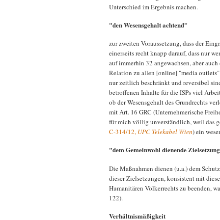
Unterschied im Ergebnis machen.
"den Wesensgehalt achtend"
zur zweiten Voraussetzung, dass der Eing
einerseits recht knapp darauf, dass nur wen
auf immerhin 32 angewachsen, aber auch d
Relation zu allen [online] "media outlets
nur zeitlich beschränkt und reversibel sin
betroffenen Inhalte für die ISPs viel Ar
ob der Wesensgehalt des Grundrechts verl
mit Art. 16 GRC (Unternehmerische Freiheit
für mich völlig unverständlich, weil das 
C‑314/12,
UPC Telekabel Wien
) ein wese
"dem Gemeinwohl dienende Zielsetzun
Die Maßnahmen dienen (u.a.) dem Schutz d
dieser Zielsetzungen, konsistent mit dies
Humanitären Völkerrechts zu beenden, was
122).
Verhältnismäßigkeit