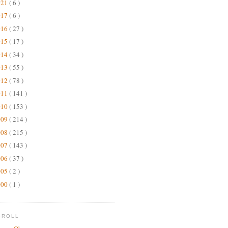
021
( 6 )
017
( 6 )
016
( 27 )
015
( 17 )
014
( 34 )
013
( 55 )
012
( 78 )
011
( 141 )
010
( 153 )
009
( 214 )
008
( 215 )
007
( 143 )
006
( 37 )
005
( 2 )
000
( 1 )
GROLL