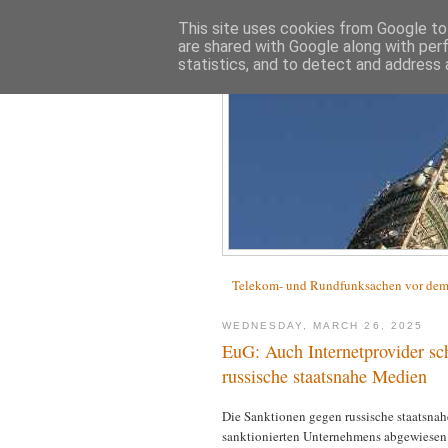
This site uses cookies from Google to 
are shared with Google along with per
statistics, and to detect and address 
Telekom- und Rundfunksachen vor d
WEDNESDAY, MARCH 26, 2025
EuG: Auch Internetprovider sc
russische staatsnahe Medien
Die Sanktionen gegen russische staatsna
sanktionierten Unternehmens abgewiesen w