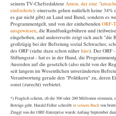
seinem TV-Chefredakteur
Amon, der eine "tatsach
einforderte
): einerseits gehen natürlich keine 34
es gar nicht gibt) an Land und Bund, sondern es 
Programmentgelt, und von der einhebenden
ORF-To
ausgewiesen
, die Rundfunkgebühren und (teilwei
eingehoben, und andererseits zeigt sich auch "die 
großzügig bei der Befreiung sozial Schwacher, sch
des ORF (siehe dazu schon näher
hier
). Der ORF -
Stiftungsrat - hat es in der Hand, die Programment
Ausreden auf die gesetzlich (also nicht von der R
seit langem im Wesentlichen unveränderten Befreiu
Verantwortung gerade den "Politikern" zu, deren 
sonst (zurecht) verbietet.
*) Fraglich scheint, ob die 300 oder 200 Millionen stimmen, 
Beträge geht. Harald Fidler schreibt
in seinem Buch
von brutt
Zinggl von der ORF-Enterprise wurde Anfang September dazu 