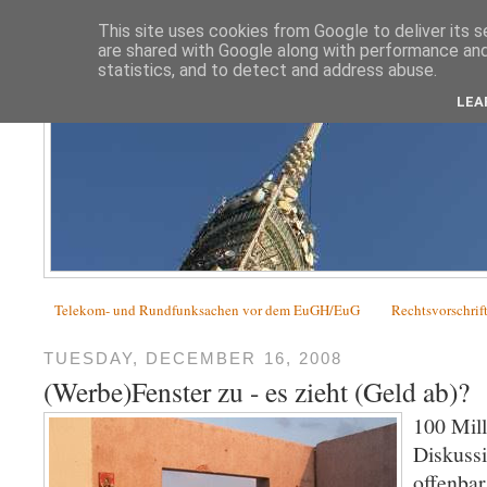
This site uses cookies from Google to deliver its s
are shared with Google along with performance and 
statistics, and to detect and address abuse.
LEA
Telekom- und Rundfunksachen vor dem EuGH/EuG
Rechtsvorschrif
TUESDAY, DECEMBER 16, 2008
(Werbe)Fenster zu - es zieht (Geld ab)?
100 Mill
Diskuss
offenbar