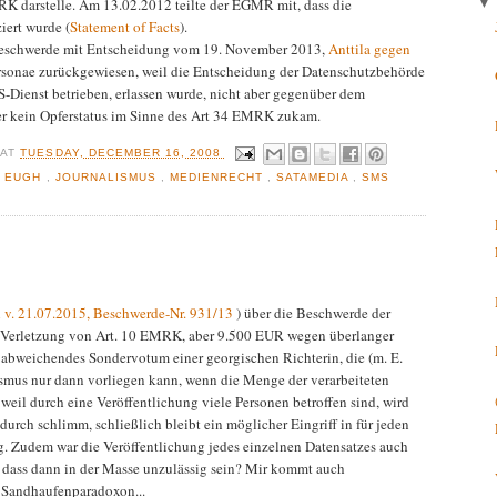
RK darstelle. Am 13.02.2012 teilte der EGMR mit, dass die
ert wurde (
Statement of Facts
).
eschwerde mit Entscheidung vom 19. November 2013,
Anttila gegen
rsonae zurückgewiesen, weil die Entscheidung der Datenschutzbehörde
Dienst betrieben, erlassen wurde, nicht aber gegenüber dem
er kein Opferstatus im Sinne des Art 34 EMRK zukam.
R
AT
TUESDAY, DECEMBER 16, 2008
,
EUGH
,
JOURNALISMUS
,
MEDIENRECHT
,
SATAMEDIA
,
SMS
l v. 21.07.2015, Beschwerde-Nr. 931/13
) über die Beschwerde der
 Verletzung von Art. 10 EMRK, aber 9.500 EUR wegen überlanger
n abweichendes Sondervotum einer georgischen Richterin, die (m. E.
lismus nur dann vorliegen kann, wenn die Menge der verarbeiteten
weil durch eine Veröffentlichung viele Personen betroffen sind, wird
durch schlimm, schließlich bleibt ein möglicher Eingriff in für jeden
g. Zudem war die Veröffentlichung jedes einzelnen Datensatzes auch
 dass dann in der Masse unzulässig sein? Mir kommt auch
 Sandhaufenparadoxon...