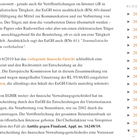
enswert - gerade auch für Veröffentlichungen im Internet (zB in
BLOG
alistischen Tätigkeit; der EuGH weist ausdrücklich (RNr. 60) darauf
2
►
elfältigung der Mittel zur Kommunikation und zur Verbreitung von
2
. Der Träger, mit dem die verarbeiteten Daten übermittelt werden –
►
wie Papier oder Radiowellen oder aber um einen elektronischen Träger
2
►
ht ausschlaggebend für die Beurteilung, ob es sich um eine Tätigkeit
2
►
elt. Ausdrücklich sagt der EuGH auch (RNr. 61): "
Journalistische
2
►
n vorbehalten".
2
►
 6/2010 hat das
vorlegende finnische Gericht
schließlich eine
2
►
neint und den Rechtsstreit zur Entscheidung an die
2
►
. Die Europäische Kommission hat in diesem Zusammenhang ein
2
►
land wegen mangelhafter Umsetzung der RL 95/46/EG eingeleitet
ion
, die allerdings den Inhalt des EuGH-Urteils unrichtig referiert).
2
►
2
►
em EGMR weiter: der finnische Verwaltungsgerichtshof hat im
2
►
ntscheidung durch den EuGH die Entscheidungen der Unterinstanzen
2
en, die Verarbeitung von Steuerdaten, wie sie 2002 durch die
►
 untersagen. Die Veröffentlichung der gesamten Steuerdatenbank sei
2
►
 im öffentlichen Interesse geboten. Der Chefredakteur von Veropörssi
2
►
Anttila gegen Finnland, Appl. no. 16248/10
dem der Fall als
,
2
▼
 Entscheidung des finnischen Verwaltungsgerichtshofes eine Vorzensur