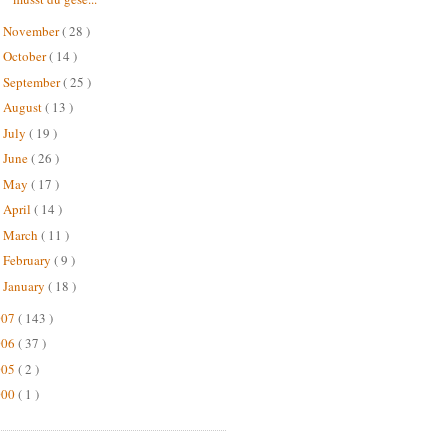
November
( 28 )
►
October
( 14 )
►
September
( 25 )
►
August
( 13 )
►
July
( 19 )
►
June
( 26 )
►
May
( 17 )
►
April
( 14 )
►
March
( 11 )
►
February
( 9 )
►
January
( 18 )
►
007
( 143 )
006
( 37 )
005
( 2 )
000
( 1 )