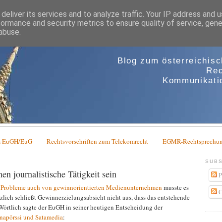
deliver its services and to analyze traffic. Your IP address and 
formance and security metrics to ensure quality of service, gen
abuse.
Blog zum österreichis
Rec
Kommunikatio
em EuGH/EuG
Rechtsvorschriften zum Telekomrecht
EGMR-Rechtsprechun
SUBS
 journalistische Tätigkeit sein
P
n Probleme auch von gewinnorientierten Medienunternehmen
musste es
C
zlich schließt Gewinnerzielungsabsicht nicht aus, dass das entstehende
 Wörtlich sagte der EuGH in seiner heutigen Entscheidung der
napörssi und Satamedia
: