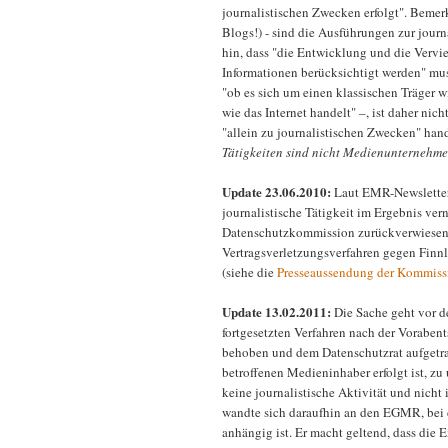
journalistischen Zwecken erfolgt". Bemerk
Blogs!) - sind die Ausführungen zur journ
hin, dass "die Entwicklung und die Vervi
Informationen berücksichtigt werden" muss
"ob es sich um einen klassischen Träger 
wie das Internet handelt" –, ist daher nic
"allein zu journalistischen Zwecken" hand
Tätigkeiten sind nicht Medienunternehme
Update 23.06.2010:
Laut EMR-Newsletter
journalistische Tätigkeit im Ergebnis ver
Datenschutzkommission zurückverwiesen
Vertragsverletzungsverfahren gegen Finn
(siehe die
Presseaussendung der Kommiss
Update 13.02.2011:
Die Sache geht vor d
fortgesetzten Verfahren nach der Vorabe
behoben und dem Datenschutzrat aufgetrag
betroffenen Medieninhaber erfolgt ist, zu
keine journalistische Aktivität und nicht
wandte sich daraufhin an den EGMR, bei 
anhängig ist. Er macht geltend, dass die