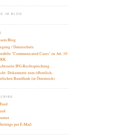
E IM BLOG
S
esem Blog
legung / Datenschutz
wählte "Communicated Cases" zu Art. 10
RK
ichtsseite IFG-Rechtsprechung
icht: Dokumente zum öffentlich-
htlichen Rundfunk (in Österreich)
SCRIBE
Feed
eed
urner
Beiträge per E-Mail