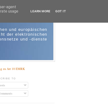
user-agent
erate usage
LEARN MORE
GOT IT
e-comm
chen und europäischen
ht der elektronischen
nsnetze und -dienste
g zu Art 10 EMRK
CRIBE TO
osts
omments