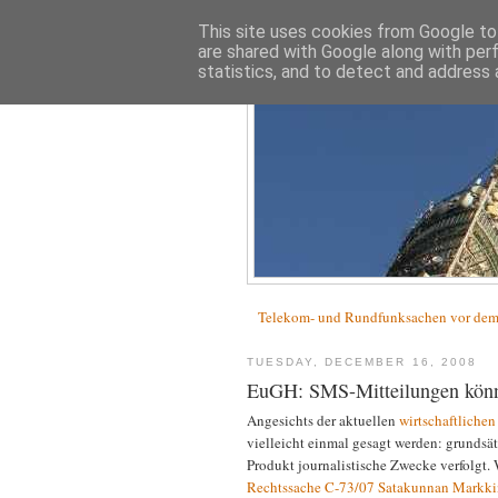
This site uses cookies from Google to 
are shared with Google along with per
statistics, and to detect and address 
Telekom- und Rundfunksachen vor d
TUESDAY, DECEMBER 16, 2008
EuGH: SMS-Mitteilungen können
Angesichts der aktuellen
wirtschaftliche
vielleicht einmal gesagt werden: grundsät
Produkt journalistische Zwecke verfolgt.
Rechtssache C-73/07 Satakunnan Markki