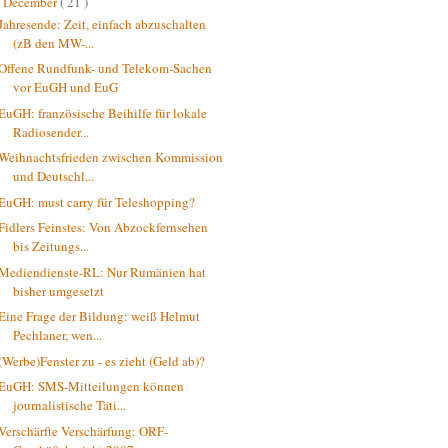
December
( 21 )
▼
Jahresende: Zeit, einfach abzuschalten
(zB den MW-...
Offene Rundfunk- und Telekom-Sachen
vor EuGH und EuG
EuGH: französische Beihilfe für lokale
Radiosender...
Weihnachtsfrieden zwischen Kommission
und Deutschl...
EuGH: must carry für Teleshopping?
Fidlers Feinstes: Von Abzockfernsehen
bis Zeitungs...
Mediendienste-RL: Nur Rumänien hat
bisher umgesetzt
Eine Frage der Bildung: weiß Helmut
Pechlaner, wen...
(Werbe)Fenster zu - es zieht (Geld ab)?
EuGH: SMS-Mitteilungen können
journalistische Täti...
Verschärfte Verschärfung: ORF-