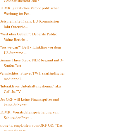
Geschäftsbericht 2007
EGMR: gänzliches Verbot politischer
Werbung im Fer...
Beispielhafte Praxis: EU-Kommission
lobt Österreic...
"Wert über Gebühr": Der erste Public
Value Bericht...
"Yes we can?" Bell v. Linkline vor dem
US Supreme ...
Gimme Three Steps: NDR beginnt mit 3-
Stufen-Test
Vermischtes: Struve, TW1, saarländischer
medienpol...
"Interaktives Unterhaltungsformat" aka
Call-In-TV:...
Der ORF will keine Finanzspritze und
keine Subvent...
EGMR: Vorratsdatenspeicherung zum
Schutz der Priva...
krone.tv, empfohlen vom ORF-GD: "Das
musst du gese...