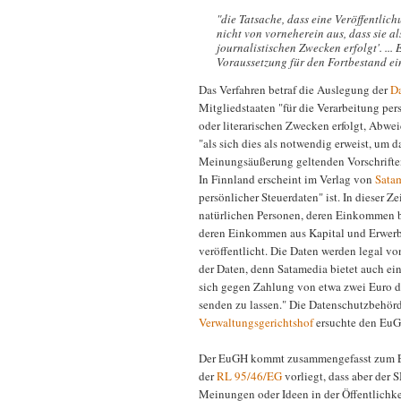
"die Tatsache, dass eine Veröffentlichu
nicht von vorneherein aus, dass sie al
journalistischen Zwecken erfolgt'. ..
Voraussetzung für den Fortbestand ein
Das Verfahren betraf die Auslegung der
Da
Mitgliedstaaten "für die Verarbeitung per
oder literarischen Zwecken erfolgt, Abw
"als sich dies als notwendig erweist, um d
Meinungsäußerung geltenden Vorschriften
In Finnland erscheint im Verlag von
Sata
persönlicher Steuerdaten" ist. In dieser
natürlichen Personen, deren Einkommen b
deren Einkommen aus Kapital und Erwerb
veröffentlicht. Die Daten werden legal v
der Daten, denn Satamedia bietet auch ei
sich gegen Zahlung von etwa zwei Euro di
senden zu lassen." Die Datenschutzbehörd
Verwaltungsgerichtshof
ersuchte den EuG
Der EuGH kommt zusammengefasst zum Erg
der
RL 95/46/EG
vorliegt, dass aber der 
Meinungen oder Ideen in der Öffentlichkeit 