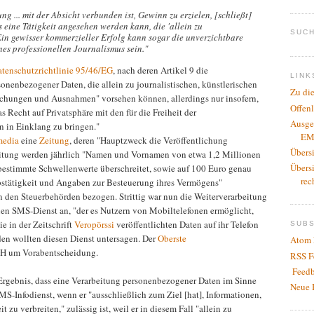
ng ... mit der Absicht verbunden ist, Gewinn zu erzielen, [schließt]
s eine Tätigkeit angesehen werden kann, die 'allein zu
SUCH
. Ein gewisser kommerzieller Erfolg kann sogar die unverzichtbare
es professionellen Journalismus sein."
tenschutzrichtlinie 95/46/EG
, nach deren Artikel 9 die
LINK
sonenbezogener Daten, die allein zu journalistischen, künstlerischen
Zu di
eichungen und Ausnahmen" vorsehen können, allerdings nur insofern,
Offen
as Recht auf Privatsphäre mit den für die Freiheit der
Ausge
 in Einklang zu bringen."
EM
media
eine
Zeitung
, deren "Hauptzweck die Veröffentlichung
Übers
 Zeitung werden jährlich "Namen und Vornamen von etwa 1,2 Millionen
Übers
estimmte Schwellenwerte überschreitet, sowie auf 100 Euro genau
rec
stätigkeit und Angaben zur Besteuerung ihres Vermögens"
on den Steuerbehörden bezogen. Strittig war nun die Weiterverarbeitung
nen SMS-Dienst an, "der es Nutzern von Mobiltelefonen ermöglicht,
e in der Zeitschrift
Veropörssi
veröffentlichten Daten auf ihr Telefon
SUB
en wollten diesen Dienst untersagen. Der
Oberste
Atom 
H um Vorabentscheidung.
RSS F
Feedb
ebnis, dass eine Verarbeitung personenbezogener Daten im Sinne
Neue 
SMS-Infodienst, wenn er "ausschließlich zum Ziel [hat], Informationen,
zu verbreiten," zulässig ist, weil er in diesem Fall "allein zu