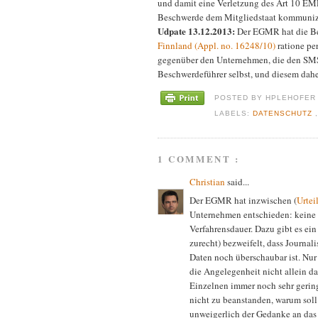
und damit eine Verletzung des Art 10 EM
Beschwerde dem Mitgliedstaat kommunizi
Udpate 13.12.2013:
Der EGMR hat die B
Finnland (Appl. no. 16248/10)
ratione pe
gegenüber den Unternehmen, die den SMS-
Beschwerdeführer selbst, und diesem dah
POSTED BY
HPLEHOFE
LABELS:
DATENSCHUTZ
1 COMMENT :
Christian
said...
Der EGMR hat inzwischen (
Urtei
Unternehmen entschieden: keine
Verfahrensdauer. Dazu gibt es ei
zurecht) bezweifelt, dass Journa
Daten noch überschaubar ist. Nur 
die Angelegenheit nicht allein da
Einzelnen immer noch sehr gerin
nicht zu beanstanden, warum soll
unweigerlich der Gedanke an das