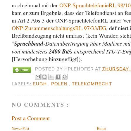
noch einmal mit der
ONP-SprachtelefonieRL 98/1
kam er zum Ergebnis, dass der Telefondienst an fes
in Art 2 Abs 3 der ONP-SprachtelefonRL unter Ver
ONP-ZusammenschaltungsRL 97/33/EG
, definiert
Breitbandzugang nicht umfasst (kein Wunder, steht 
"
Sprachband
-Datenübertragung über Modems mit 
von mindestens
2400 Bit/s
entsprechend ITU-T-Emp
[Hervorhebung hinzugefügt]).
POSTED BY
HPLEHOFER
AT
THURSDAY, 
LABELS:
EUGH
,
POLEN
,
TELEKOMRECHT
NO COMMENTS :
Post a Comment
Newer Post
Home