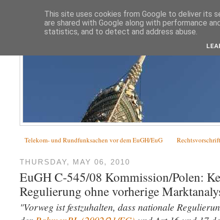
This site uses cookies from Google to deliver its s
are shared with Google along with performance and 
statistics, and to detect and address abuse.
LEA
Telekom- und Rundfunksachen vor dem EuGH/EuG
Rechtsvorschrif
THURSDAY, MAY 06, 2010
EuGH C-545/08 Kommission/Polen: Ke
Regulierung ohne vorherige Marktanaly
"Vorweg ist festzuhalten, dass nationale Regulier