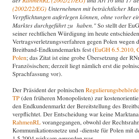
der
RahmenRL (2002/21/EG)
und Art 16 und 17 d
(2002/22/EG)
Unternehmen mit beträchtlicher Mark
Verpflichtungen auferlegen können, ohne vorher ei
Marktes durchgeführt zu haben."
So stellt der Eu
seiner rechtlichen Würdigung im heute entschiede
Vertragsverletzungsverfahren gegen Polen wegen d
Breitband-Endkundemarkts fest (
EuGH 6.5.2010, 
Polen
; das Zitat ist eine grobe Übersetzung der R
Französischen; derzeit liegt nämlich erst die polni
Sprachfassung vor).
Der Präsident der polnischen
Regulierungsbehörde
TP
(den früheren Monopolisten) zur kostenorientier
den Endkundenmarkt der Bereitstellung des Breitb
verpflichtet. Der Entscheidung war keine Marktana
RahmenRL
vorangegangen, obwohl der Rechtsrahm
Kommunikationsnetze und -dienste für Polen mit d
1.5.2004 wirksam geworden war.