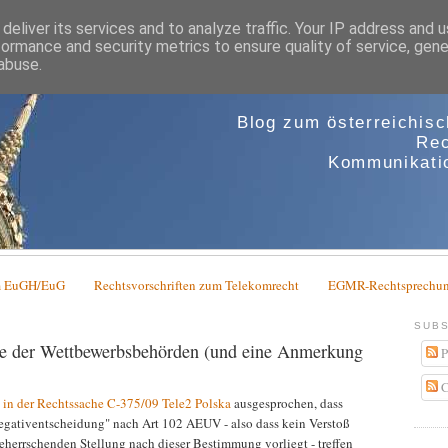
deliver its services and to analyze traffic. Your IP address and 
formance and security metrics to ensure quality of service, gen
abuse.
Blog zum österreichis
Rec
Kommunikatio
em EuGH/EuG
Rechtsvorschriften zum Telekomrecht
EGMR-Rechtsprechun
SUBS
e der Wettbewerbsbehörden (und eine Anmerkung
P
C
 in der Rechtssache C-375/09 Tele2 Polska
ausgesprochen, dass
gativentscheidung" nach Art 102 AEUV - also dass kein Verstoß
eherrschenden Stellung nach dieser Bestimmung vorliegt - treffen