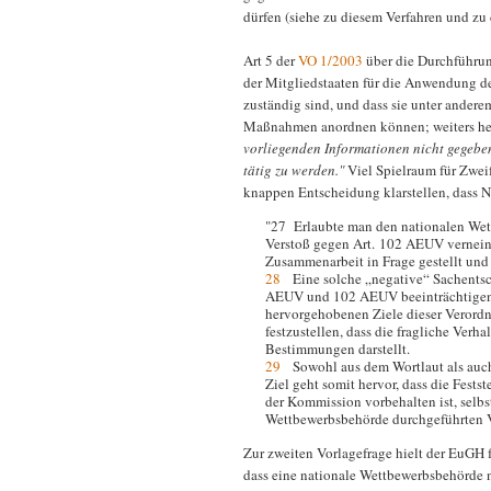
dürfen (siehe zu diesem Verfahren und z
Art 5 der
VO 1/2003
über die Durchführun
der Mitgliedstaaten für die Anwendung d
zuständig sind, und dass sie unter ander
Maßnahmen anordnen können; weiters he
vorliegenden Informationen nicht gegeben,
tätig zu werden."
Viel Spielraum für Zweif
knappen Entscheidung klarstellen, dass 
"27 Erlaubte man den nationalen Wet
Verstoß gegen Art. 102 AEUV verneint
Zusammenarbeit in Frage gestellt und
28
Eine solche „negative“ Sachentsc
AEUV und 102 AEUV beeinträchtigen, 
hervorgehobenen Ziele dieser Verordnu
festzustellen, dass die fragliche Ver
Bestimmungen darstellt.
29
Sowohl aus dem Wortlaut als auch 
Ziel geht somit hervor, dass die Fest
der Kommission vorbehalten ist, selbs
Wettbewerbsbehörde durchgeführten V
Zur zweiten Vorlagefrage hielt der EuGH f
dass eine nationale Wettbewerbsbehörde 