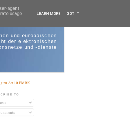
user-agent
erate usage
LEARN MORE
GOT IT
e-comm
chen und europäischen
ht der elektronischen
nsnetze und -dienste
g zu Art 10 EMRK
CRIBE TO
osts
omments