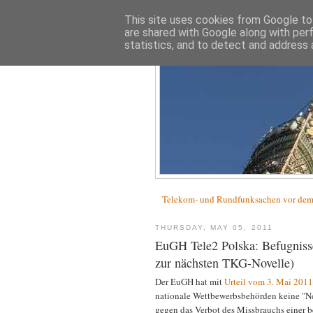
This site uses cookies from Google to 
are shared with Google along with per
statistics, and to detect and address 
Telekom- und Rundfunksachen vor d
THURSDAY, MAY 05, 2011
EuGH Tele2 Polska: Befugniss
zur nächsten TKG-Novelle)
Der EuGH hat mit
Urteil vom 3. Mai 2011
nationale Wettbewerbsbehörden keine "Ne
gegen das Verbot des Missbrauchs einer b