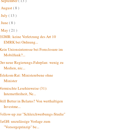
September
( 13 )
►
August
( 8 )
►
July
( 13 )
►
June
( 8 )
►
May
( 21 )
▼
EGMR: keine Verletzung des Art 10
EMRK bei Ordnung...
Kein Unionsinteresse bei Foreclosure im
Mobilfunk?...
Der neue Regierungs-Fahrplan: wenig zu
Medien, nic...
Telekom-Rat: Ministerebene ohne
Minister
Vermischte Lesehinweise (31):
Internetfreiheit, Ne...
Still Better in Belarus? Von werthaltigen
Investme...
Follow-up zur "Schleichwerbungs-Studie"
EuGH: unzulässige Vorlage zum
"Vorsorgeprinzip" be...