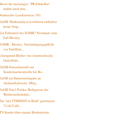
Shoot the messenger: "PR-Ethik-Rat"
mahnt auch den...
Vermischte Lesehinweise (30)
EuGH: Marktanalyse-Leitlinien enthalten
keine Verp...
Ein Fehlurteil des EGMR? Nochmals zum
Fall Mosley
EGMR - Mosley: Verständigungspflicht
vor Veröffent...
Untergrund-Bilder: wie österreichische
Gratisblätt...
EuGH-Generalanwalt zur
Sendestaatskontrolle bei Ro...
EuGH zur Datenweitergabe an
Auskunftsdienste: Mitg...
EuGH Tele2 Polska: Befugnisse der
Wettbewerbsbehör...
Zur "mit TTMMJJJJ in Kraft" getretenen
"Cold Calli...
TV-Sender über eigene Moderatorin: