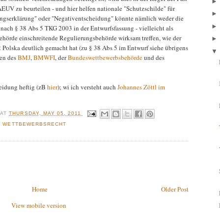
AEUV zu beurteilen - und hier helfen nationale "Schutzschilde" für
llungserklärung" oder "Negativentscheidung" könnte nämlich weder die
nach § 38 Abs 5 TKG 2003 in der Entwurfsfassung - vielleicht als
ehörde einschreitende Regulierungsbehörde wirksam treffen, wie der
Polska deutlich gemacht hat (zu § 38 Abs 5 im Entwurf siehe übrigens
men des
BMJ
,
BMWFI
, der
Bundeswettbewerbsbehörde
und des
heidung heftig (zB
hier
); wi ich versteht auch
Johannes Zöttl im
R
AT
THURSDAY, MAY 05, 2011
,
WETTBEWERBSRECHT
Home
Older Post
View mobile version