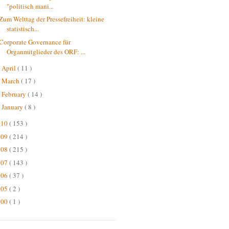
"politisch mani...
Zum Welttag der Pressefreiheit: kleine
statistisch...
Corporate Governance für
Organmitglieder des ORF: ...
April
( 11 )
►
March
( 17 )
►
February
( 14 )
►
January
( 8 )
►
010
( 153 )
009
( 214 )
008
( 215 )
007
( 143 )
006
( 37 )
005
( 2 )
000
( 1 )