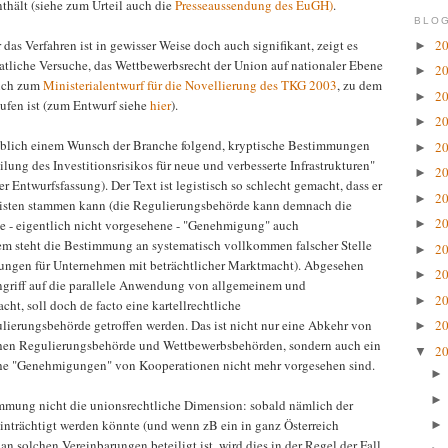
thält (siehe zum Urteil auch die
Presseaussendung des EuGH)
.
BLOG
2
das Verfahren ist in gewisser Weise doch auch signifikant, zeigt es
►
aatliche Versuche, das Wettbewerbsrecht der Union auf nationaler Ebene
2
►
mich zum
Ministerialentwurf für die Novellierung des TKG 2003
, zu dem
2
►
ufen ist (zum Entwurf siehe
hier
).
2
►
eblich einem Wunsch der Branche folgend, kryptische Bestimmungen
2
►
ung des Investitionsrisikos für neue und verbesserte Infrastrukturen"
2
►
Entwurfsfassung). Der Text ist legistisch so schlecht gemacht, dass er
2
►
gisten stammen kann (die Regulierungsbehörde kann demnach die
2
ie - eigentlich nicht vorgesehene - "Genehmigung" auch
►
steht die Bestimmung an systematisch vollkommen falscher Stelle
2
►
htungen für Unternehmen mit beträchtlicher Marktmacht). Abgesehen
2
►
Angriff auf die parallele Anwendung von allgemeinem und
2
►
ht, soll doch de facto eine kartellrechtliche
lierungsbehörde getroffen werden. Das ist nicht nur eine Abkehr von
2
►
chen Regulierungsbehörde und Wettbewerbsbehörden, sondern auch ein
2
▼
che "Genehmigungen" von Kooperationen nicht mehr vorgesehen sind.
immung nicht die unionsrechtliche Dimension: sobald nämlich der
nträchtigt werden könnte (und wenn zB ein in ganz Österreich
 solchen Vereinbarungen beteiligt ist, wird dies in der Regel der Fall