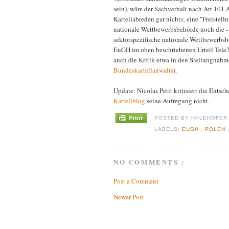
sein), wäre der Sachverhalt nach Art 101 
Kartellabreden gar nichts; eine "Freiste
nationale Wettbewerbsbehörde noch die - 
sektorspezifische nationale Wettbewerbsb
EuGH im oben beschriebenen Urteil Tele2 
auch die Kritik etwa in den Stellungnah
Bundeskartellanwalts
).
Update: Nicolas Petit kritisiert die Entsc
Kartellblog
seine Aufregung nicht.
POSTED BY
HPLEHOFE
LABELS:
EUGH
,
POLEN
NO COMMENTS :
Post a Comment
Newer Post