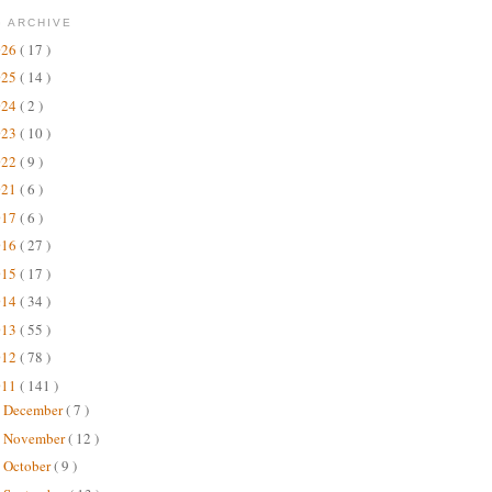
 ARCHIVE
026
( 17 )
025
( 14 )
024
( 2 )
023
( 10 )
022
( 9 )
021
( 6 )
017
( 6 )
016
( 27 )
015
( 17 )
014
( 34 )
013
( 55 )
012
( 78 )
011
( 141 )
December
( 7 )
►
November
( 12 )
►
October
( 9 )
►