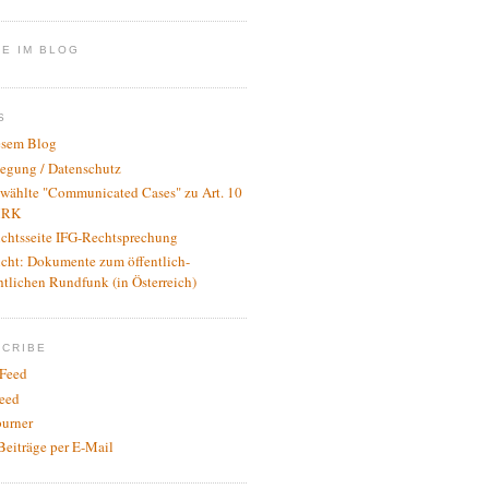
E IM BLOG
S
esem Blog
legung / Datenschutz
wählte "Communicated Cases" zu Art. 10
RK
ichtsseite IFG-Rechtsprechung
icht: Dokumente zum öffentlich-
htlichen Rundfunk (in Österreich)
SCRIBE
Feed
eed
urner
Beiträge per E-Mail