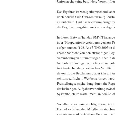
Unionsrecht keine besondere Vorschrift en
Das Ergebnis ist wenig überraschend, aber 
doch deutlich die Grenzen für mitgliedst
auszuhebeln. Und das wiederum bringt 
die Begutachtungsfrist vor kurzem abgela
In diesen Entwurf hat das BMVIT ja, ang
über "Kooperationsvereinbarungen zur Teil
aufgenommen (§ 38 Abs 5 TKG 2003 in der 
erkennbar nicht von den zuständigen Le
Vereinbarungen nur untersagen, aber in d
Nebenbestimmungen aufnehmen; außerdem 
im Gesetz, bei den spezifischen Verpflic
davon ist die Bestimmung aber klar als 
sektorspezifischem Wettbewerbsrecht gedac
Freistellungsentscheidung durch die Regu
der bisherigen Aufgabenverteilung zwis
Systembruch im Kartellrecht, in dem sol
Vor allem aber berücksichtigt diese Best
Handel zwischen den Mitgliedstaaten beei
vertretenes marktmächtiges Unternehmen an