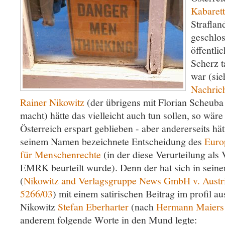
Kabarett
Straflan
geschlos
öffentlic
Scherz t
war (sie
Nachric
Rainer Nikowitz
(der übrigens mit Florian Scheub
macht) hätte das vielleicht auch tun sollen, so wäre
Österreich erspart geblieben - aber andererseits hä
seinem Namen bezeichnete Entscheidung des
Euro
für Menschenrechte
(in der diese Verurteilung als 
EMRK beurteilt wurde). Denn der hat sich in seine
(
Nikowitz and Verlagsgruppe News GmbH v. Austria
5266/03
) mit einem satirischen Beitrag im profil a
Nikowitz
Stefan Eberharter
(nach
Hermann Maiers 
anderem folgende Worte in den Mund legte: