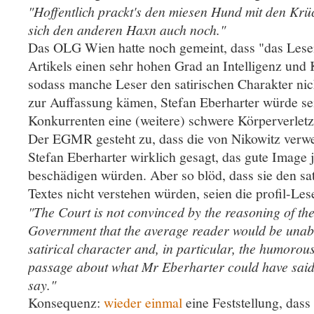
"Hoffentlich prackt's den miesen Hund mit den Krüc
sich den anderen Haxn auch noch."
Das OLG Wien hatte noch gemeint, dass "das Lese
Artikels einen sehr hohen Grad an Intelligenz und 
sodass manche Leser den satirischen Charakter ni
zur Auffassung kämen, Stefan Eberharter würde s
Konkurrenten eine (weitere) schwere Körperverle
Der EGMR gesteht zu, dass die von Nikowitz verwe
Stefan Eberharter wirklich gesagt, das gute Image 
beschädigen würden. Aber so blöd, dass sie den sa
Textes nicht verstehen würden, seien die profil-Lese
"The Court is not convinced by the reasoning of th
Government that the average reader would be unable
satirical character and, in particular, the humorou
passage about what Mr Eberharter could have said 
say."
Konsequenz:
wieder einmal
eine Feststellung, das