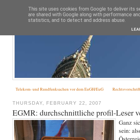
This site uses cookies from Google to deliver its s
are shared with Google along with performance and 
statistics, and to detect and address abuse.
LEA
Telekom- und Rundfunksachen vor dem EuGH/EuG
Rechtsvorschrif
THURSDAY, FEBRUARY 22, 2007
EGMR: durchschnittliche profil-Leser v
Ganz sic
sein: als
Österrei