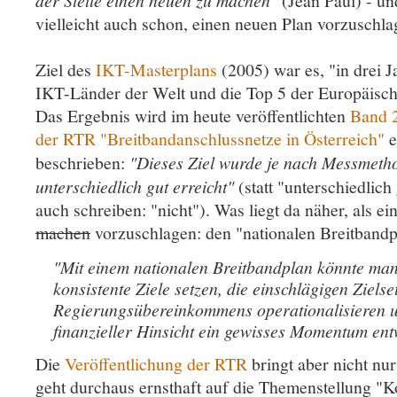
der Stelle einen neuen zu machen"
(Jean Paul) - un
vielleicht auch schon, einen neuen Plan vorzuschla
Ziel des
IKT-Masterplans
(2005) war es, "in drei J
IKT-Länder der Welt und die Top 5 der Europäis
Das Ergebnis wird im heute veröffentlichten
Band 2
der RTR "Breitbandanschlussnetze in Österreich"
e
beschrieben:
"Dieses Ziel wurde je nach Messmeth
unterschiedlich gut erreicht"
(statt "unterschiedlic
auch schreiben: "nicht"). Was liegt da näher, als e
machen
vorzuschlagen: den "nationalen Breitbandp
"Mit einem nationalen Breitbandplan könnte man m
konsistente Ziele setzen, die einschlägigen Ziels
Regierungsübereinkommens operationalisieren un
finanzieller Hinsicht ein gewisses Momentum ent
Die
Veröffentlichung der RTR
bringt aber nicht nu
geht durchaus ernsthaft auf die Themenstellung "