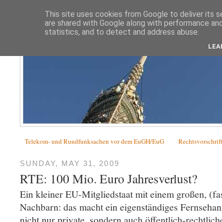
This site uses cookies from Google to deliver its s
are shared with Google along with performance and 
statistics, and to detect and address abuse.
LEA
Telekom- und Rundfunksachen vor dem EuGH/EuG
Rechtsvorschrif
SUNDAY, MAY 31, 2009
RTE: 100 Mio. Euro Jahresverlust?
Ein kleiner EU-Mitgliedstaat mit einem großen, (fa
Nachbarn: das macht ein eigenständiges Fernsehang
nicht nur private, sondern auch öffentlich-rechtlic