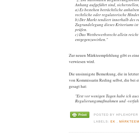
Anhang aufgeführt sind, sicherstellen,
a) Es bestehen beträchtliche anhalten
rechtliche oder regulatorische Hinde
b) Der Markt tendiert innerhalb des 
Zugrundelegung dieses Kriteriums ist
prüfen.
c) Das Wettbewerbsrecht allein reich
entgegenzuwirken."
Zur neuen Märkteempfehlung gibt es ein
verwiesen wird.
Die unsinnigste Bemerkung, die in letzt
von Kommissarin Reding selbst, die bei 
gesagt hat:
"Erst vor wenigen Tagen habe ich auch
Regulierungsmaßnahmen und -verfahre
POSTED BY
HPLEHOFE
LABELS:
EK
,
MÄRKTEE