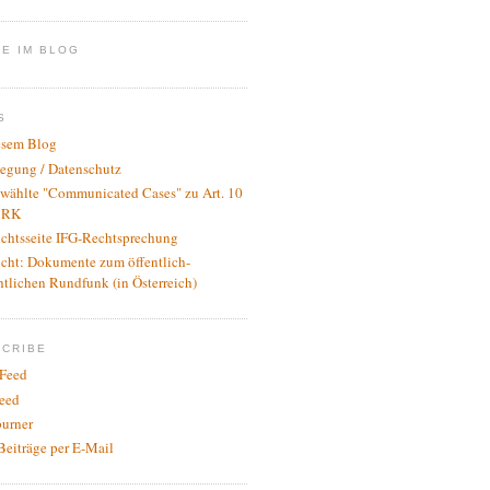
E IM BLOG
S
esem Blog
legung / Datenschutz
wählte "Communicated Cases" zu Art. 10
RK
ichtsseite IFG-Rechtsprechung
icht: Dokumente zum öffentlich-
htlichen Rundfunk (in Österreich)
SCRIBE
Feed
eed
urner
Beiträge per E-Mail