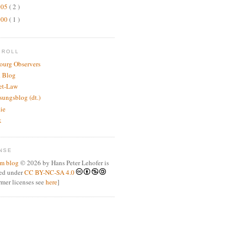
005
( 2 )
000
( 1 )
GROLL
bourg Observers
 Blog
net-Law
sungsblog (dt.)
.ie
k
NSE
m blog
© 2026 by Hans Peter Lehofer is
sed under
CC BY-NC-SA 4.0
ormer licenses see
here
]