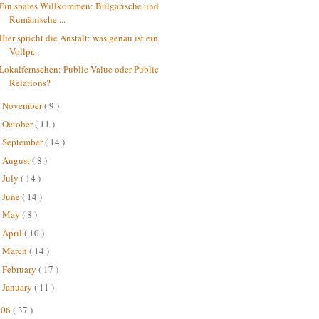
Ein spätes Willkommen: Bulgarische und
Rumänische ...
Hier spricht die Anstalt: was genau ist ein
Vollpr...
Lokalfernsehen: Public Value oder Public
Relations?
November
( 9 )
►
October
( 11 )
►
September
( 14 )
►
August
( 8 )
►
July
( 14 )
►
June
( 14 )
►
May
( 8 )
►
April
( 10 )
►
March
( 14 )
►
February
( 17 )
►
January
( 11 )
►
006
( 37 )