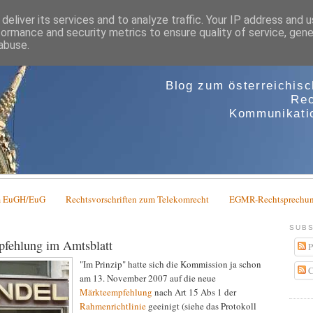
deliver its services and to analyze traffic. Your IP address and 
formance and security metrics to ensure quality of service, gen
abuse.
Blog zum österreichis
Rec
Kommunikatio
em EuGH/EuG
Rechtsvorschriften zum Telekomrecht
EGMR-Rechtsprechun
SUBS
pfehlung im Amtsblatt
P
"Im Prinzip" hatte sich die Kommission ja schon
C
am 13. November 2007 auf die neue
Märkteempfehlung
nach Art 15 Abs 1 der
Rahmenrichtlinie
geeinigt (siehe das Protokoll