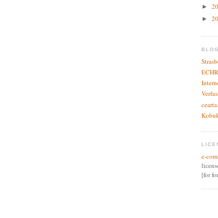
2
►
2
►
BLO
Stras
ECHR
Inter
Verfas
cearta
Kobu
LICE
e-com
licen
[for f