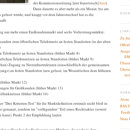
der Kommissionssitzung [nur französisch]
hier
).
Dann dauerte es aber mehr als ein Monat, bis am
SUCH
 gefasst wurde, und knapp vor dem Jahreswechsel hat es die
afft.
ung nur mehr einen Endkundenmarkt und sechs Vorleistungsmärkte:
LINK
Zu di
unden zum öffentlichen Telefonnetz an festen Standorten (in der alten
Offen
)
Ausge
 Telefonnetz an festen Standorten (früher Markt 8)
EM
tlichen Telefonnetzen an festen Standorten (früher Markt 9)
Übers
chen) Zugang zu Netzinfrastrukturen (einschließlich des gemeinsamen
Übers
angs) an festen Standorten (neu gefasst, im Wesentlichen dem früheren
rec
früher Markt 12)
ungen für Großkunden (früher Markt 13)
SUB
ilfunknetzen (früher Markt 16)
Atom 
 "Drei Kriterien-Test" für die Marktdefinition erstmals nicht bloß in
RSS F
) genannt, sondern im "verfügenden" Teil eines Rechtsaktes (soweit
Feedb
 kann). Punkt 2 der Empfehlung lautet:
Neue 
den sollten bei der Festlegung von Märkten, die nicht in dem