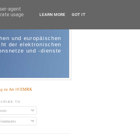
user-agent
erate usage
LEARN MORE
GOT IT
e-comm
chen und europäischen
ht der elektronischen
nsnetze und -dienste
g zu Art 10 EMRK
CRIBE TO
osts
omments