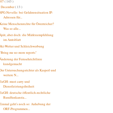
007
( 143 )
December
( 13 )
▼
SPG-Novelle: bei Gefahrensituation IP-
Adressen für...
Keine Menschenrechte für Österreicher?
Was so alle...
Spät, aber doch: die Märkteempfehlung
im Amtsblatt
Ski-Wetter und Schleichwerbung
"Bring me no more reports"
Änderung der Fernsehrichtlinie
kundgemacht
Der Untersuchungsrichter als Kasperl und
weitere N...
EuGH: must carry und
Dienstleistungsfreiheit
EuGH: deutsche öffentlich-rechtliche
Rundfunkansta...
Einmal geht's noch so: Anhebung der
ORF-Programmen...