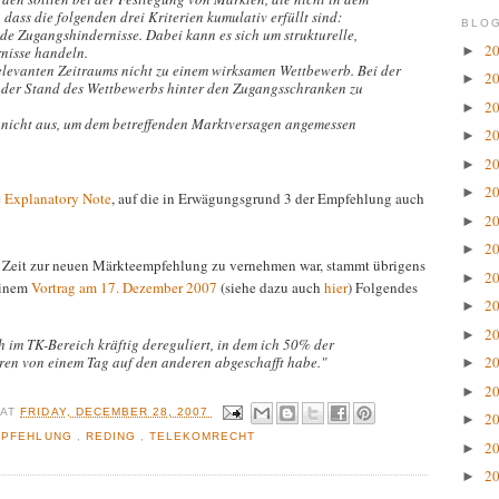
 dass die folgenden drei Kriterien kumulativ erfüllt sind:
BLOG
de Zugangshindernisse. Dabei kann es sich um strukturelle,
2
►
rnisse handeln.
relevanten Zeitraums nicht zu einem wirksamen Wettbewerb. Bei der
2
►
 der Stand des Wettbewerbs hinter den Zugangsschranken zu
2
►
t nicht aus, um dem betreffenden Marktversagen angemessen
2
►
2
►
2
►
e
Explanatory Note
, auf die in Erwägungsgrund 3 der Empfehlung auch
2
►
2
►
er Zeit zur neuen Märkteempfehlung zu vernehmen war, stammt übrigens
2
►
einem
Vortrag am 17. Dezember 2007
(siehe dazu auch
hier
) Folgendes
2
►
2
►
 im TK-Bereich kräftig dereguliert, in dem ich 50% der
n von einem Tag auf den anderen abgeschafft habe."
2
►
2
►
R
AT
FRIDAY, DECEMBER 28, 2007
2
►
MPFEHLUNG
,
REDING
,
TELEKOMRECHT
2
►
2
►