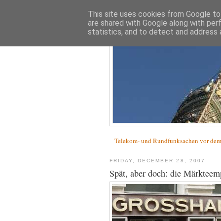
This site uses cookies from Google to 
are shared with Google along with per
statistics, and to detect and address 
Telekom- und Rundfunksachen vor d
FRIDAY, DECEMBER 28, 2007
Spät, aber doch: die Märkteem