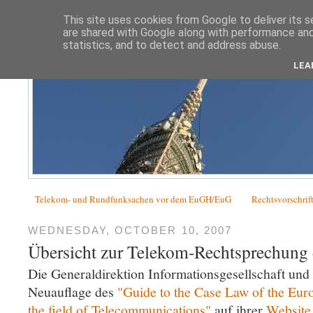
This site uses cookies from Google to deliver its s
are shared with Google along with performance and 
statistics, and to detect and address abuse.
LEA
Telekom- und Rundfunksachen vor dem EuGH/EuG
Rechtsvorschrif
WEDNESDAY, OCTOBER 10, 2007
Übersicht zur Telekom-Rechtsprechun
Die Generaldirektion Informationsgesellschaft und
Neuauflage des
"Guide to the Case Law of the Euro
the field of Telecommunications"
auf ihrer
Website