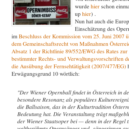
wurde
hier
schon einmal
up
hier
) .
Nun hat auch die Euro
Einschätzung des Opernb
im
Beschluss der Kommission vom 25. Juni 2007 üb
dem Gemeinschaftsrecht von Maßnahmen Österreic
Absatz 1 der Richtlinie 89/552/EWG des Rates zur
bestimmter Rechts- und Verwaltungsvorschriften de
die Ausübung der Fernsehtätigkeit (2007/477/EG)
h
Erwägungsgrund 10 wörtlich:
"Der Wiener Opernball findet in Österreich in der
besondere Resonanz als populäres Kulturereigni
die Ballsaison, das in der Kulturtradition Österre
Bedeutung hat. Die Veranstaltung trägt maßgebl
der Wiener Staatsoper bei — denn in der Regel 
weltberühmte Opernsänger und -sängerinnen auf