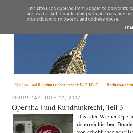
This site uses cookies from Google to deliver its s
are shared with Google along with performance and 
statistics, and to detect and address abuse.
LEA
Telekom- und Rundfunksachen vor dem EuGH/EuG
Rechtsvorschrif
THURSDAY, JULY 12, 2007
Opernball und Rundfunkrecht, Teil 3
Dass der Wiener Opernb
österreichischen Bunde
von erheblicher gesells