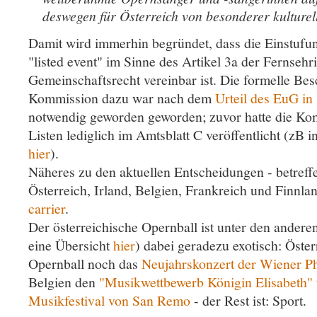
deswegen für Österreich von besonderer kulturel
Damit wird immerhin begründet, dass die Einstufun
"listed event" im Sinne des Artikel 3a der Fernsehr
Gemeinschaftsrecht vereinbar ist. Die formelle Be
Kommission dazu war nach dem
Urteil des EuG i
notwendig geworden geworden; zuvor hatte die Kom
Listen lediglich im Amtsblatt C veröffentlicht (zB i
hier
).
Näheres zu den aktuellen Entscheidungen - betreffe
Österreich, Irland, Belgien, Frankreich und Finnla
carrier
.
Der österreichische Opernball ist unter den andere
eine Übersicht
hier
) dabei geradezu exotisch: Öste
Opernball noch das
Neujahrskonzert der Wiener P
Belgien den
"Musikwettbewerb Königin Elisabeth"
Musikfestival von San Remo
- der Rest ist: Sport.