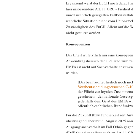
Ergänzend weist der EuGH noch darauf hin
hier insbesondere Art. 11 GRC - Freiheit 
unionsrechtlich geregelten Fallkonstella
rechtliche Situation nicht vom Unionsrec
Zuständigkeit des EuGH. Allein auf die 
nicht gestützt werden.
Konsequenzen
Das Urteil ist letztlich nur eine konseq
Anwendungsbereich der GRC und zum zei
EMFA ist nicht auf Sachverhalte anzuwen
wurden.
[Das beantwortet freilich noch ni
Vorabentscheidungsersuchen C-1
der Pflicht zur loyalen Zusammenar
geschehen - der nationale Gesetz
jedenfalls dem Geist des EMFA wi
öffentlich-rechtlichen Rundfunkve
Für die Zukunft (bzw. für die Zeit seit 
überwiegend aber mit 8. August 2025 anwe
Ausgangssachverhalt im Fall Orbán gege
(EMFA) und vor allem auch an Art. 11 G