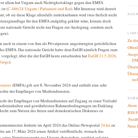
or allem hat Ungarn auch Nichtigkeitsklage gegen den EMFA
ist (
C-486/24 Ungarn / Parlament und Rat
). Mit Interesse wird derzeit
t, ob sie diese Klage allenfalls zurücknehmen wird (was freilich nicht
SUCH
etenzgrundlage für den EMFA endgültig geklärt wäre, könnte doch
sste nationale Gericht nicht nur Fragen zur Auslegung, sondern auch
gen).
LINK
Zu di
rn auch in einem von ihm als Privatperson angestrengten gerichtlichen
Offen
 des EMFA. Das nationale Gericht hatte dem EuGH nämlich Fragen zum
Ausge
vorgelegt, über die der EuGH heute entschieden hat
EuGH 21.5.2026,
EM
tősége
).
Übers
Übers
rec
esetzes
(EMFA) gilt seit 8. November 2024 und enthält eine sehr
Rechte der Empfänger von Mediendiensten:
SUB
Recht der Empfänger von Mediendiensten auf Zugang zu einer Vielzahl
Atom 
Medieninhalten und gewährleisten Rahmenbedingungen im Einklang
 Recht zum Nutzen des freien und demokratischen Diskurses zu
RSS F
Feedb
emierminister, forderte im April 2024 das Online-Newsportal
24.hu
zu
Neue 
hatte am 17. März 2024 einen Artikel veröffentlicht, wonach das
seine Vermögenswerte aus Ungarn abzuziehen, gestützt auf eine