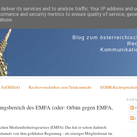
deliver its services and to analyze traffic. Your IP address and 
formance and security metrics to ensure quality of service, gen
abuse.
Blog zum österreichis
Rec
Kommunikatio
em EuGH/EuG
Rechtsvorschriften zum Telekomrecht
EGMR-Rechtsprechun
SUBS
ungsbereich des EMFA (oder: Orbán gegen EMFA,
P
C
schen Medienfreiheitsgesetzes (EMFA). Das hat er schon dadurch
 damals von ihm geführten Regierung - als einziger Mitgliedstaat im