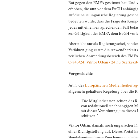
Rat gegen den EMFA gestimmt hat. Und v
erhoben, die nun vor dem EuGH anhängig 
auf die neue ungarische Regierung geschau
bedeuten würde, dass die Frage der Komp
jedes mit einem entsprechenden Fall befa
zur Gültigkeit des EMFA dem EuGH vorle
Aber nicht nur als Regierungschef, sonde
Verfahren ging es um die Anwendbarkeit
zeitlichen Anwendungsbereich des EMFA 
C‑843/24, Viktor Orbán / 24.hu Szerkesz
Vorgeschichte
Art. 3 des
Europäischen Medienfreiheitsg
allgemein gehaltene Regelung über die 
"Die Mitgliedstaaten achten das 
von redaktionell unabhängigen 
mit dieser Verordnung, um dieses
schützen."
Viktor Orbán, damals noch ungarischer Pr
einer Richtigstellung auf. Dieses Portal 
Handelsunternehmen Spar begonnen habe, 