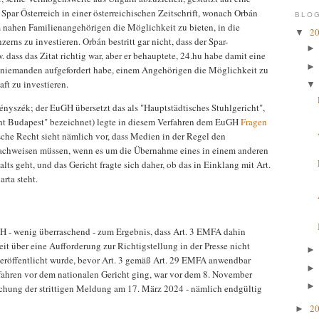
par Österreich in einer österreichischen Zeitschrift, wonach Orbán
BLOG
 nahen Familienangehörigen die Möglichkeit zu bieten, in die
2
▼
erns zu investieren. Orbán bestritt gar nicht, dass der Spar-
 dass das Zitat richtig war, aber er behauptete, 24.hu habe damit eine
 niemanden aufgefordert habe, einem Angehörigen die Möglichkeit zu
aft zu investieren.
ényszék; der EuGH übersetzt das als "Hauptstädtisches Stuhlgericht",
cht Budapest" bezeichnet) legte in diesem Verfahren dem EuGH
Fragen
sche Recht sieht nämlich vor, dass Medien in der Regel den
 nachweisen müssen, wenn es um die Übernahme eines in einem anderen
ts geht, und das Gericht fragte sich daher, ob das in Einklang mit Art.
arta steht.
- wenig überraschend - zum Ergebnis, dass Art. 3 EMFA dahin
reit über eine Aufforderung zur Richtigstellung in der Presse nicht
 veröffentlicht wurde, bevor Art. 3 gemäß Art. 29 EMFA anwendbar
fahren vor dem nationalen Gericht ging, war vor dem 8. November
ichung der strittigen Meldung am 17. März 2024 - nämlich endgültig
2
►