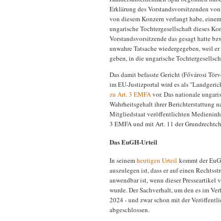
Erklärung des Vorstandsvorsitzenden von S
von diesem Konzern verlangt habe, einem
ungarische Tochtergesellschaft dieses Konz
Vorstandsvorsitzende das gesagt hatte bzw.
unwahre Tatsache wiedergegeben, weil er
geben, in die ungarische Tochtergesellsch
Das damit befasste Gericht (Fővárosi Törv
im EU-Justizportal wird es als "Landgeri
zu Art. 3 EMFA
vor. Das nationale ungari
Wahrheitsgehalt ihrer Berichterstattung
Mitgliedstaat veröffentlichten Medieninhal
3 EMFA und mit Art. 11 der Grundrechtch
Das EuGH-Urteil
In seinem
heutigen Urteil
kommt der EuGH 
auszulegen ist, dass er auf einen Rechtsst
anwendbar ist, wenn dieser Presseartikel
wurde. Der Sachverhalt, um den es im Ver
2024 - und zwar schon mit der Veröffentl
abgeschlossen.