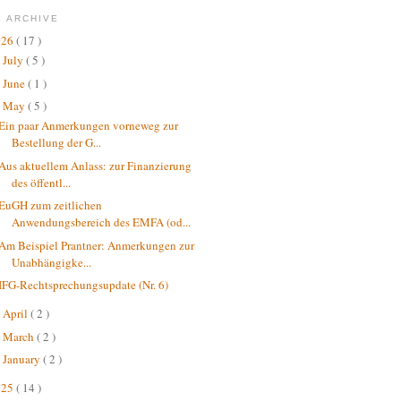
 ARCHIVE
026
( 17 )
July
( 5 )
►
June
( 1 )
►
May
( 5 )
▼
Ein paar Anmerkungen vorneweg zur
Bestellung der G...
Aus aktuellem Anlass: zur Finanzierung
des öffentl...
EuGH zum zeitlichen
Anwendungsbereich des EMFA (od...
Am Beispiel Prantner: Anmerkungen zur
Unabhängigke...
IFG-Rechtsprechungsupdate (Nr. 6)
April
( 2 )
►
March
( 2 )
►
January
( 2 )
►
025
( 14 )