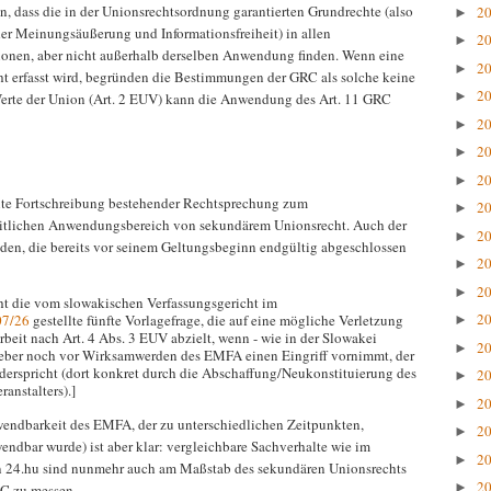
, dass die in der Unionsrechtsordnung garantierten Grundrechte (also
2
►
der Meinungsäußerung und Informationsfreiheit) in allen
2
►
tionen, aber nicht außerhalb derselben Anwendung finden. Wenn eine
2
►
ht erfasst wird, begründen die Bestimmungen der GRC als solche keine
2
►
Werte der Union (Art. 2 EUV) kann die Anwendung des Art. 11 GRC
2
►
2
►
2
►
uente Fortschreibung bestehender Rechtsprechung zum
2
►
tlichen Anwendungsbereich von sekundärem Unionsrecht. Auch der
2
►
den, die bereits vor seinem Geltungsbeginn endgültig abgeschlossen
2
►
2
►
cht die vom slowakischen Verfassungsgericht im
2
07/26
gestellte fünfte Vorlagefrage, die auf eine mögliche Verletzung
►
beit nach Art. 4 Abs. 3 EUV abzielt, wenn - wie in der Slowakei
2
►
geber noch vor Wirksamwerden des EMFA einen Eingriff vornimmt, der
derspricht (dort konkret durch die Abschaffung/Neukonstituierung des
2
►
ranstalters).]
2
►
Anwendbarkeit des EMFA, der zu unterschiedlichen Zeitpunkten,
2
►
ndbar wurde) ist aber klar: vergleichbare Sachverhalte wie im
2
►
n 24.hu sind nunmehr auch am Maßstab des sekundären Unionsrechts
2
►
RC zu messen.