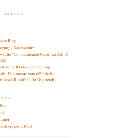
E IM BLOG
S
esem Blog
legung / Datenschutz
wählte "Communicated Cases" zu Art. 10
RK
ichtsseite IFG-Rechtsprechung
icht: Dokumente zum öffentlich-
htlichen Rundfunk (in Österreich)
SCRIBE
Feed
eed
urner
Beiträge per E-Mail