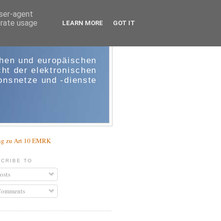
user-agent
erate usage
LEARN MORE
GOT IT
e-comm
chen und europäischen
ht der elektronischen
nsnetze und -dienste
g zu Art 10 EMRK
CRIBE TO
osts
omments