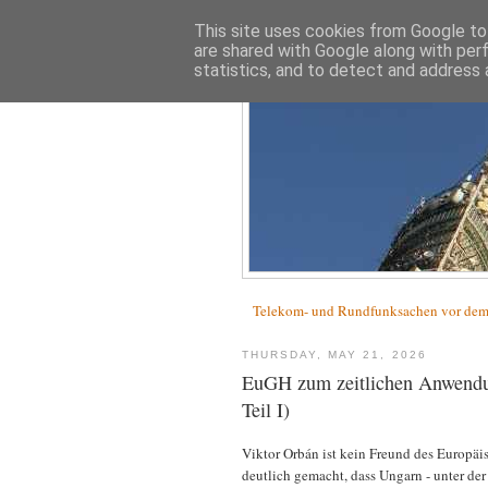
This site uses cookies from Google to 
are shared with Google along with per
statistics, and to detect and address 
Telekom- und Rundfunksachen vor d
THURSDAY, MAY 21, 2026
EuGH zum zeitlichen Anwend
Teil I)
Viktor Orbán ist kein Freund des Europäi
deutlich gemacht, dass Ungarn - unter der