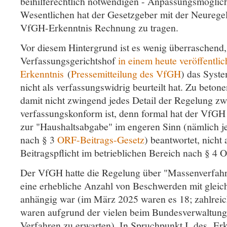
beihilferechtlich notwendigen - Anpassungsmöglich
Wesentlichen hat der Gesetzgeber mit der Neurege
VfGH-Erkenntnis Rechnung zu tragen.
Vor diesem Hintergrund ist es wenig überraschend,
Verfassungsgerichtshof
in einem heute veröffentlic
Erkenntnis
(
Pressemitteilung des VfGH
) das Syst
nicht als verfassungswidrig beurteilt hat. Zu betonen
damit nicht zwingend jedes Detail der Regelung z
verfassungskonform ist, denn formal hat der VfGH
zur "Haushaltsabgabe" im engeren Sinn (nämlich j
nach § 3
ORF-Beitrags-Gesetz
) beantwortet, nicht
Beitragspflicht im betrieblichen Bereich nach § 4 
Der VfGH hatte die Regelung über "Massenverfahr
eine erhebliche Anzahl von Beschwerden mit gleic
anhängig war (im März 2025 waren es 18; zahlrei
waren aufgrund der vielen beim Bundesverwaltung
Verfahren zu erwarten). In Spruchpunkt I. des Erk