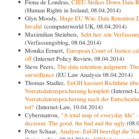
Fiona de Londras,
CJEU Strikes Down Data Re
(Human Rights in Ireland, 08.04.2014)
Glyn Moody,
Huge EU Win: Data Retention D
Invalid
(computerworld UK, 08.04.2014)
Maximilian Steinbeis,
Seht her: ein Verfassun
(Verfassungsblog, 08.04.2014)
Monika Ermert,
European Court of Justice call
off
(Internet Policy Review, 08.04.2014)
Steve Peers,
The data retention judgment: Th
surveillance
(EU Law Analysis 08.04.2014)
Thomas Stadler,
EuGH kassiert Richtlinie übe
Vorratsdatenspeicherung komplett
(Internet-L
Vorratsdatenspeicherung nach der Entscheid
tot?
(Internet-Law, 10.04.2014)
Cybermatron,
"A total map of everyday life" -
decision: The good, the bad and the ugly
(08.
Peter Schaar,
Analyse: EuGH beerdigt die Vo