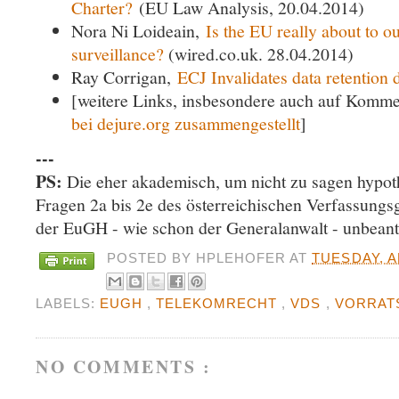
Charter?
(EU Law Analysis, 20.04.2014)
Nora Ni Loideain,
Is the EU really about to 
surveillance?
(wired.co.uk. 28.04.2014)
Ray Corrigan,
ECJ Invalidates data retention d
[weitere Links, insbesondere auch auf Kommen
bei dejure.org zusammengestellt
]
---
PS:
Die eher akademisch, um nicht zu sagen hypot
Fragen 2a bis 2e des österreichischen Verfassungsg
der EuGH - wie schon der Generalanwalt - unbeant
POSTED BY
HPLEHOFER
AT
TUESDAY, A
LABELS:
EUGH
,
TELEKOMRECHT
,
VDS
,
VORRAT
NO COMMENTS :