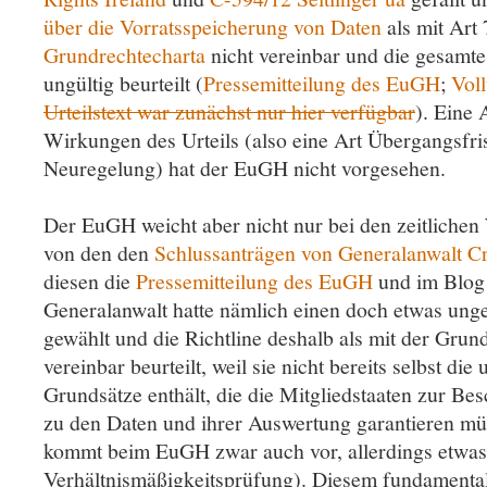
über die Vorratsspeicherung von Daten
als mit Art 
Grundrechtecharta
nicht vereinbar und die gesamte 
ungültig beurteilt (
Pressemitteilung des EuGH
;
Voll
Urteilstext war zunächst nur hier verfügbar
). Eine 
Wirkungen des Urteils (also eine Art Übergangsfris
Neuregelung) hat der EuGH nicht vorgesehen.
Der EuGH weicht aber nicht nur bei den zeitliche
von den den
Schlussanträgen von Generalanwalt Cr
diesen die
Pressemitteilung des EuGH
und im Blog
Generalanwalt hatte nämlich einen doch etwas un
gewählt und die Richtline deshalb als mit der Grun
vereinbar beurteilt, weil sie nicht bereits selbst di
Grundsätze enthält, die die Mitgliedstaaten zur B
zu den Daten und ihrer Auswertung garantieren mü
kommt beim EuGH zwar auch vor, allerdings etwas 
Verhältnismäßigkeitsprüfung). Diesem fundamental