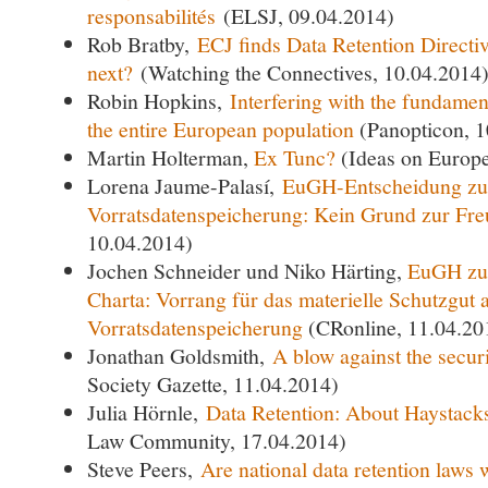
responsabilités
(ELSJ, 09.04.2014)
Rob Bratby,
ECJ finds Data Retention Directiv
next?
(Watching the Connectives, 10.04.2014
Robin Hopkins,
Interfering with the fundament
the entire European population
(Panopticon, 1
Martin Holterman,
Ex Tunc?
(Ideas on Europe
Lorena Jaume-Palasí,
EuGH-Entscheidung zu
Vorratsdatenspeicherung: Kein Grund zur Fr
10.04.2014)
Jochen Schneider und Niko Härting,
EuGH zu 
Charta: Vorrang für das materielle Schutzgut 
Vorratsdatenspeicherung
(CRonline, 11.04.20
Jonathan Goldsmith,
A blow against the securi
Society Gazette, 11.04.2014)
Julia Hörnle,
Data Retention: About Haystack
Law Community, 17.04.2014)
Steve Peers,
Are national data retention laws 