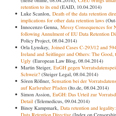
(heise online, 08.04.2014),
CJEU brings untarg
retention to its end
(EAID, 10.04.2014)
Luke Scanlon,
Death of the data retention dir
implications for other data retention laws
(Out
Innocenzo Genna,
Messy Consequences for Na
following Annulment of EU Data Retention Di
Policy Project, 08.04.2014)
Orla Lynskey,
Joined Cases C-293/12 and 594
Ireland and Seitlinger and Others: The Good, 
Ugly
(European Law Blog, 08.04.2014)
Martin Steiger,
EuGH gegen Vorratsdatenspei
Schweiz?
(Steiger Legal, 08.04.2014)
Sören Rößner,
Sensation bei der Vorratsdate
auf Karlsruher Pfaden
(lto.de, 08.04.2014)
Simon Assion,
EuGH: Das Urteil zur Vorrats
Detail
(Telemedicus, 09.04.2014)
Binoy Kampmark,
Data retention and legality
Data Retention Directive
(Index on Censorship