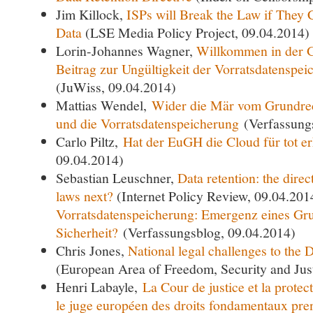
Jim Killock,
ISPs will Break the Law if They 
Data
(LSE Media Policy Project, 09.04.2014)
Lorin-Johannes Wagner,
Willkommen in der G
Beitrag zur Ungültigkeit der Vorratsdatenspeic
(JuWiss, 09.04.2014)
Mattias Wendel,
Wider die Mär vom Grundre
und die Vorratsdatenspeicherung
(Verfassungs
Carlo Piltz,
Hat der EuGH die Cloud für tot er
09.04.2014)
Sebastian Leuschner,
Data retention: the direc
laws next?
(Internet Policy Review, 09.04.201
Vorratsdatenspeicherung: Emergenz eines Gru
Sicherheit?
(Verfassungsblog, 09.04.2014)
Chris Jones,
National legal challenges to the 
(European Area of Freedom, Security and Jus
Henri Labayle,
La Cour de justice et la prote
le juge européen des droits fondamentaux pre