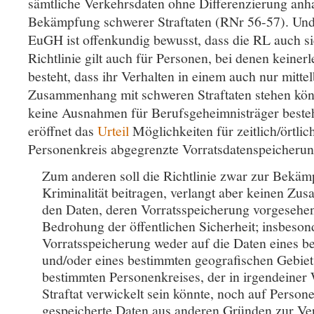
sämtliche Verkehrsdaten ohne Differenzierung anha
Bekämpfung schwerer Straftaten (RNr 56-57). Und
EuGH ist offenkundig bewusst, dass die RL auch sie 
Richtlinie gilt auch für Personen, bei denen keiner
besteht, dass ihr Verhalten in einem auch nur mitte
Zusammenhang mit schweren Straftaten stehen kön
keine Ausnahmen für Berufsgeheimnisträger beste
eröffnet das
Urteil
Möglichkeiten für zeitlich/örtli
Personenkreis abgegrenzte Vorratsdatenspeicherun
Zum anderen soll die Richtlinie zwar zur Bekä
Kriminalität beitragen, verlangt aber keinen Z
den Daten, deren Vorratsspeicherung vorgesehen 
Bedrohung der öffentlichen Sicherheit; insbeson
Vorratsspeicherung weder auf die Daten eines b
und/oder eines bestimmten geografischen Gebiet
bestimmten Personenkreises, der in irgendeiner 
Straftat verwickelt sein könnte, noch auf Person
gespeicherte Daten aus anderen Gründen zur Ver