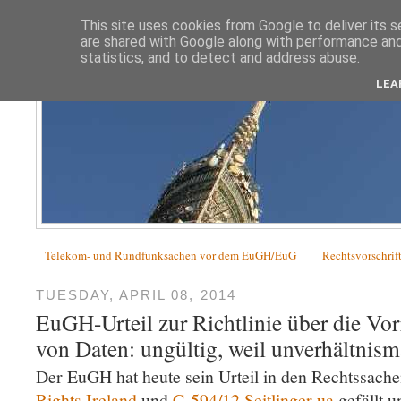
This site uses cookies from Google to deliver its s
are shared with Google along with performance and 
statistics, and to detect and address abuse.
LEA
Telekom- und Rundfunksachen vor dem EuGH/EuG
Rechtsvorschrif
TUESDAY, APRIL 08, 2014
EuGH-Urteil zur Richtlinie über die Vo
von Daten: ungültig, weil unverhältnis
Der EuGH hat heute sein Urteil in den Rechtssach
Rights Ireland
und
C-594/12 Seitlinger ua
gefällt u