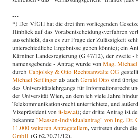
---
*) Der VfGH hat die drei ihm vorliegenden Gesetz
Hinblick auf das Vorabentscheidungsverfahren ver
ausschließt, dass es zur Frage der Zulässigkeit sch
unterschiedliche Ergebnisse geben könnte); ein An
Kärntner Landesregierung (G 47/12), der zweite 
namensgebende - Antrag wurde von
Mag. Michael 
durch
Cabjolsky & Otto Rechtsanwälte OG
gestell
Michael Seitlinger
als auch
Gerald Otto
sind übrig
des Universitätslehrgangs für Informationsrecht u
der Universität Wien, an dem ich viele Jahre hindu
Telekommunikationsrecht unterrichtete, und außerd
Vizepräsident von
it-law.at
); der dritte Antrag ist d
bekannte
"Massen-Individualantrag" von Ing. Dr. 
11.000 weiteren Antragstellern
, vertreten durch di
GmbH
(G 62,70,71/12).