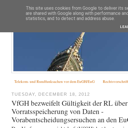
This site uses cookies from Google to deliver its s
are shared with Google along with performance and 
statistics, and to detect and address abuse.
LEA
Telekom- und Rundfunksachen vor dem EuGH/EuG
Rechtsvorschrif
TUESDAY, DECEMBER 18, 2012
VfGH bezweifelt Gültigkeit der RL über
Vorratsspeicherung von Daten -
Vorabentscheidungsersuchen an den E