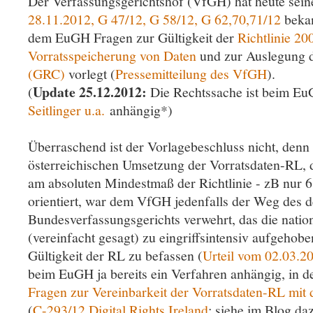
Der Verfassungsgerichtshof (VfGH) hat heute sei
28.11.2012, G 47/12, G 58/12, G 62,70,71/12
bekan
dem EuGH Fragen zur Gültigkeit der
Richtlinie 20
Vorratsspeicherung von Daten
und zur Auslegung 
(GRC)
vorlegt (
Pressemitteilung des VfGH
).
Update 25.12.2012:
(
Die Rechtssache ist beim E
Seitlinger u.a.
anhängig*)
Überraschend ist der Vorlagebeschluss nicht, denn 
österreichischen Umsetzung der Vorratsdaten-RL, 
am absoluten Mindestmaß der Richtlinie - zB nur 
orientiert, war dem VfGH jedenfalls der Weg des 
Bundesverfassungsgerichts verwehrt, das die natio
(vereinfacht gesagt) zu eingriffsintensiv aufgehobe
Gültigkeit der RL zu befassen (
Urteil vom 02.03.2
beim EuGH ja bereits ein Verfahren anhängig, in d
Fragen zur Vereinbarkeit der Vorratsdaten-RL mit
(
C-293/12 Digital Rights Ireland
; siehe im Blog d