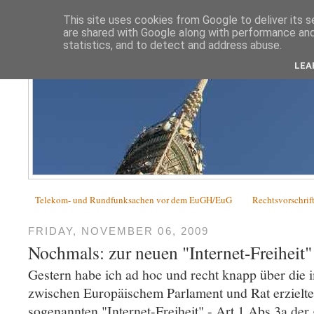
This site uses cookies from Google to deliver its s
are shared with Google along with performance and 
statistics, and to detect and address abuse.
LEA
Telekom- und Rundfunksachen vor dem EuGH/EuG
Rechtsvorschrif
FRIDAY, NOVEMBER 06, 2009
Nochmals: zur neuen "Internet-Freiheit"
Gestern habe ich ad hoc und recht knapp über die 
zwischen Europäischem Parlament und Rat erzielte
sogenannten "Internet-Freiheit" - Art 1 Abs 3a d