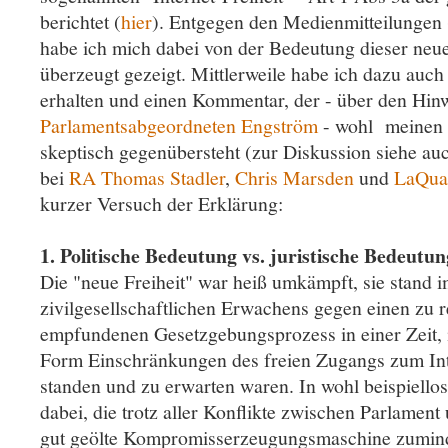
berichtet (
hier
). Entgegen den Medienmitteilungen 
habe ich mich dabei von der Bedeutung dieser neue
überzeugt gezeigt. Mittlerweile habe ich dazu auc
erhalten und einen Kommentar, der - über den Hin
Parlamentsabgeordneten Engström
- wohl meinen
skeptisch gegenübersteht (zur Diskussion siehe a
bei
RA Thomas Stadler
,
Chris Marsden
und
LaQua
kurzer Versuch der Erklärung:
1. Politische Bedeutung vs. juristische Bedeutun
Die "neue Freiheit" war heiß umkämpft, sie stand 
zivilgesellschaftlichen Erwachens gegen einen zu re
empfundenen Gesetzgebungsprozess in einer Zeit, i
Form Einschränkungen des freien Zugangs zum Int
standen und zu erwarten waren. In wohl beispiello
dabei, die trotz aller Konflikte zwischen Parlament
gut geölte Kompromisserzeugungsmaschine zumin