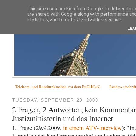
This site uses cookies from Google to deliver its s
are shared with Google along with performance and 
statistics, and to detect and address abuse.
LEA
Telekom- und Rundfunksachen vor dem EuGH/EuG
Rechtsvorschrif
TUESDAY, SEPTEMBER 29, 2009
2 Fragen, 2 Antworten, kein Kommentar
Justizministerin und das Internet
1. Frage (29.9.2009,
in einem ATV-Interview
): "In
Kampf gegen Kinderpornografie) ein legitimes Mit