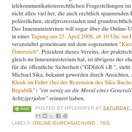
telekommunikationsrechtlichen Fragestellungen im
nicht allzu viel her, die auch rechtlich spannenden
polizeilichen, strafprozessualen und grundrechtlic
Das Innenministerium will sogar über die Online-U
in einer
Tagung am 23. April 2008, ab 10 Uhr, im 
veranstaltet gemeinsam mit dem sogenannten
"Kura
Österreich"
. Präsident dieses Vereins, der praktisc
gleich im Innenministerium hat, ist übrigens der e
für die öffentliche Sicherheit ("GDfdöS i.R.", steht
Michael Sika, bekannt geworden durch Ansichten, 
Klenk im Falter (bei der Rezension des Sika-Buchs
Republik")
"ein wenig an die Moral eines General
Achtzigerjahre"
erinnert haben.
POSTED BY
HPLEHOFER
AT
SATURDAY, 
LABELS:
ONLINE-DURCHSUCHUNG
,
TKG