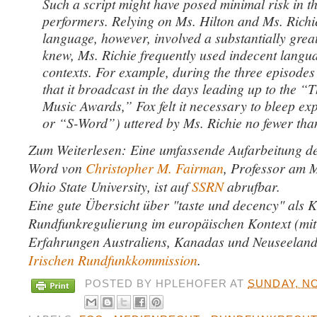
Such a script might have posed minimal risk in t
performers. Relying on Ms. Hilton and Ms. Richi
language, however, involved a substantially great
knew, Ms. Richie frequently used indecent langu
contexts. For example, during the three episodes
that it broadcast in the days leading up to the “
Music Awards,” Fox felt it necessary to bleep ex
or “S-Word”) uttered by Ms. Richie no fewer than
Zum Weiterlesen: Eine umfassende Aufarbeitung d
Word von
Christopher M. Fairman
, Professor am M
Ohio State University, ist auf
SSRN
abrufbar.
Eine gute Übersicht über "taste und decency" als K
Rundfunkregulierung im europäischen Kontext (mit
Erfahrungen Australiens, Kanadas und Neuseelands
Irischen Rundfunkkommission
.
POSTED BY
HPLEHOFER
AT
SUNDAY, N