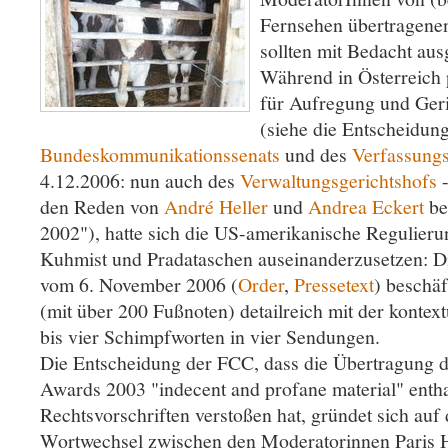
Fernsehen übertragene
sollten mit Bedacht au
Während in Österreich 
für Aufregung und Geri
(siehe die Entscheidun
Bundeskommunikationssenats
und des
Verfassungs
4.12.2006: nun auch des
Verwaltungsgerichtshofs
-
den Reden von
André Heller
und
Andrea Eckert
be
2002"), hatte sich die US-amerikanische Regulie
Kuhmist und Pradataschen auseinanderzusetzen: 
vom 6. November 2006 (
Order
,
Pressetext
) beschäf
(mit über 200 Fußnoten) detailreich mit der kontex
bis vier Schimpfworten in vier Sendungen.
Die Entscheidung der FCC, dass die Übertragung d
Awards 2003 "indecent and profane material" enth
Rechtsvorschriften verstoßen hat, gründet sich auf
Wortwechsel zwischen den Moderatorinnen Paris Hi