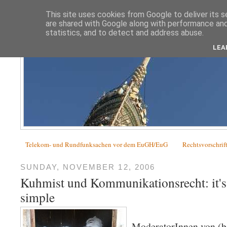
This site uses cookies from Google to deliver its s
are shared with Google along with performance and 
statistics, and to detect and address abuse.
LEA
Telekom- und Rundfunksachen vor dem EuGH/EuG
Rechtsvorschrif
SUNDAY, NOVEMBER 12, 2006
Kuhmist und Kommunikationsrecht: it's 
simple
ModeratorInnen von (be