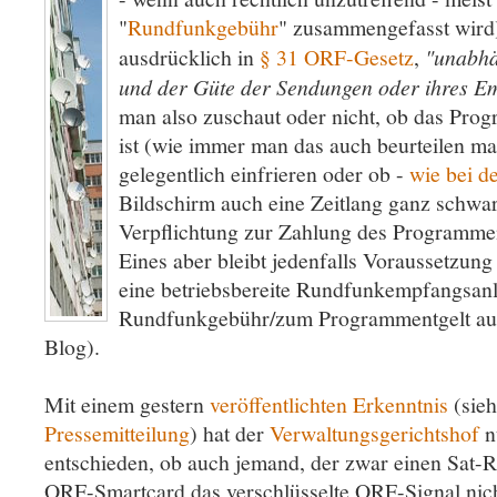
"
Rundfunkgebühr
" zusammengefasst wird) 
ausdrücklich in
§ 31 ORF-Gesetz
,
"unabhä
und der Güte der Sendungen oder ihres Em
man also zuschaut oder nicht, ob das Prog
ist (wie immer man das auch beurteilen ma
gelegentlich einfrieren oder ob -
wie bei d
Bildschirm auch eine Zeitlang ganz schwarz 
Verpflichtung zur Zahlung des Programment
Eines aber bleibt jedenfalls Voraussetzung f
eine betriebsbereite Rundfunkempfangsanl
Rundfunkgebühr/zum Programmentgelt a
Blog).
Mit einem gestern
veröffentlichten Erkenntnis
(sieh
Pressemitteilung
) hat der
Verwaltungsgerichtshof
n
entschieden, ob auch jemand, der zwar einen Sat-R
ORF-Smartcard das verschlüsselte ORF-Signal nic