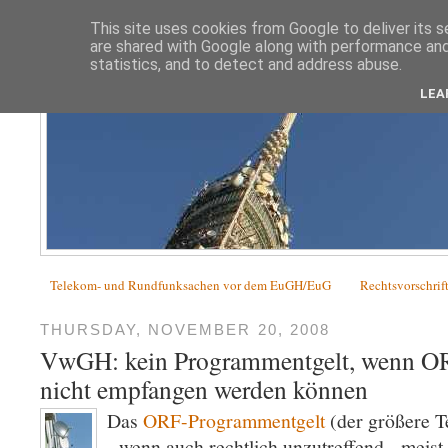
This site uses cookies from Google to deliver its s
are shared with Google along with performance and 
statistics, and to detect and address abuse.
LEA
Telekom- und Rundfunksachen vor dem EuGH/EuG
Rechtsvorschrif
THURSDAY, NOVEMBER 20, 2008
VwGH: kein Programmentgelt, wenn 
nicht empfangen werden können
Das
ORF-Programmentgelt
(der größere T
- wenn auch rechtlich unzutreffend - meist