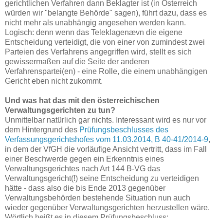
gerichtlichen Verfahren dann Beklagter ist (in Österreich
würden wir "belangte Behörde" sagen), führt dazu, dass es
nicht mehr als unabhängig angesehen werden kann.
Logisch: denn wenn das Teleklagenævn die eigene
Entscheidung verteidigt, die von einer von zumindest zwei
Parteien des Verfahrens angegriffen wird, stellt es sich
gewissermaßen auf die Seite der anderen
Verfahrenspartei(en) - eine Rolle, die einem unabhängigen
Gericht eben nicht zukommt.
Und was hat das mit den österreichischen
Verwaltungsgerichten zu tun?
Unmittelbar natürlich gar nichts. Interessant wird es nur vor
dem Hintergrund des
Prüfungsbeschlusses des
Verfassungsgerichtshofes vom 11.03.2014, B 40-41/2014-9
,
in dem der VfGH die vorläufige Ansicht vertritt, dass im Fall
einer Beschwerde gegen ein Erkenntnis eines
Verwaltungsgerichtes nach Art 144 B-VG das
Verwaltungsgericht(!) seine Entscheidung zu verteidigen
hätte - dass also die bis Ende 2013 gegenüber
Verwaltungsbehörden bestehende Situation nun auch
wieder gegenüber Verwaltungsgerichten herzustellen wäre.
Wörtlich heißt es in diesem Prüfungsbeschluss: