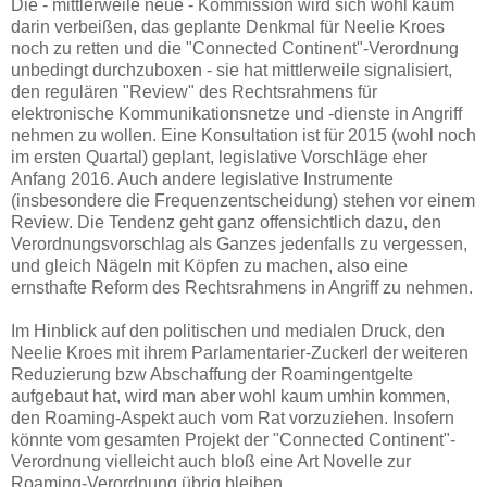
Die - mittlerweile neue - Kommission wird sich wohl kaum
darin verbeißen, das geplante Denkmal für Neelie Kroes
noch zu retten und die "Connected Continent"-Verordnung
unbedingt durchzuboxen - sie hat mittlerweile signalisiert,
den regulären "Review" des Rechtsrahmens für
elektronische Kommunikationsnetze und -dienste in Angriff
nehmen zu wollen. Eine Konsultation ist für 2015 (wohl noch
im ersten Quartal) geplant, legislative Vorschläge eher
Anfang 2016. Auch andere legislative Instrumente
(insbesondere die Frequenzentscheidung) stehen vor einem
Review. Die Tendenz geht ganz offensichtlich dazu, den
Verordnungsvorschlag als Ganzes jedenfalls zu vergessen,
und gleich Nägeln mit Köpfen zu machen, also eine
ernsthafte Reform des Rechtsrahmens in Angriff zu nehmen.
Im Hinblick auf den politischen und medialen Druck, den
Neelie Kroes mit ihrem Parlamentarier-Zuckerl der weiteren
Reduzierung bzw Abschaffung der Roamingentgelte
aufgebaut hat, wird man aber wohl kaum umhin kommen,
den Roaming-Aspekt auch vom Rat vorzuziehen. Insofern
könnte vom gesamten Projekt der "Connected Continent"-
Verordnung vielleicht auch bloß eine Art Novelle zur
Roaming-Verordnung übrig bleiben.