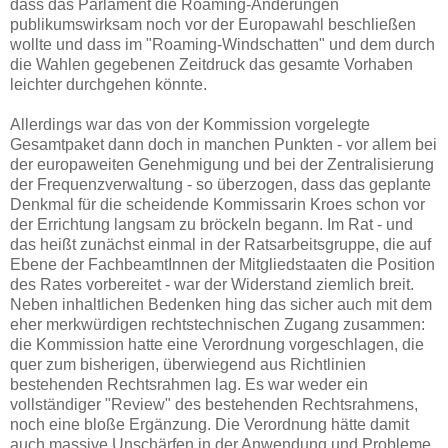
dass das Parlament die Roaming-Änderungen
publikumswirksam noch vor der Europawahl beschließen
wollte und dass im "Roaming-Windschatten" und dem durch
die Wahlen gegebenen Zeitdruck das gesamte Vorhaben
leichter durchgehen könnte.
Allerdings war das von der Kommission vorgelegte
Gesamtpaket dann doch in manchen Punkten - vor allem bei
der europaweiten Genehmigung und bei der Zentralisierung
der Frequenzverwaltung - so überzogen, dass das geplante
Denkmal für die scheidende Kommissarin Kroes schon vor
der Errichtung langsam zu bröckeln begann. Im Rat - und
das heißt zunächst einmal in der Ratsarbeitsgruppe, die auf
Ebene der FachbeamtInnen der Mitgliedstaaten die Position
des Rates vorbereitet - war der Widerstand ziemlich breit.
Neben inhaltlichen Bedenken hing das sicher auch mit dem
eher merkwürdigen rechtstechnischen Zugang zusammen:
die Kommission hatte eine Verordnung vorgeschlagen, die
quer zum bisherigen, überwiegend aus Richtlinien
bestehenden Rechtsrahmen lag. Es war weder ein
vollständiger "Review" des bestehenden Rechtsrahmens,
noch eine bloße Ergänzung. Die Verordnung hätte damit
auch massive Unschärfen in der Anwendung und Probleme