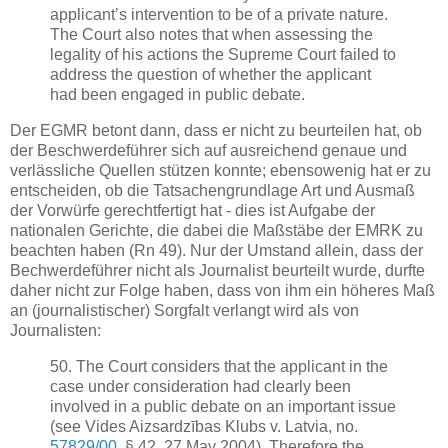
applicant’s intervention to be of a private nature.
The Court also notes that when assessing the
legality of his actions the Supreme Court failed to
address the question of whether the applicant
had been engaged in public debate.
Der EGMR betont dann, dass er nicht zu beurteilen hat, ob
der Beschwerdeführer sich auf ausreichend genaue und
verlässliche Quellen stützen konnte; ebensowenig hat er zu
entscheiden, ob die Tatsachengrundlage Art und Ausmaß
der Vorwürfe gerechtfertigt hat - dies ist Aufgabe der
nationalen Gerichte, die dabei die Maßstäbe der EMRK zu
beachten haben (Rn 49). Nur der Umstand allein, dass der
Bechwerdeführer nicht als Journalist beurteilt wurde, durfte
daher nicht zur Folge haben, dass von ihm ein höheres Maß
an (journalistischer) Sorgfalt verlangt wird als von
Journalisten:
50. The Court considers that the applicant in the
case under consideration had clearly been
involved in a public debate on an important issue
(see Vides Aizsardzības Klubs v. Latvia, no.
57829/00
, § 42, 27 May 2004). Therefore the