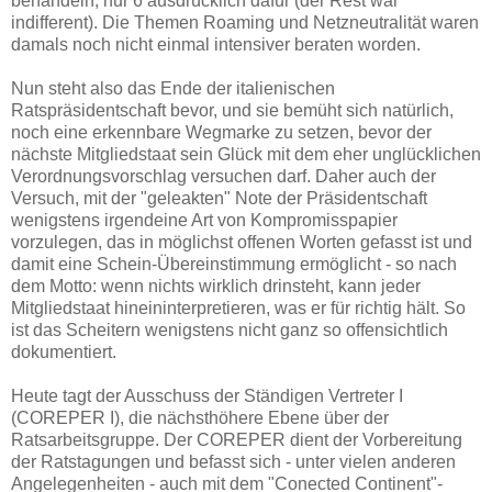
behandeln, nur 6 ausdrücklich dafür (der Rest war
indifferent). Die Themen Roaming und Netzneutralität waren
damals noch nicht einmal intensiver beraten worden.
Nun steht also das Ende der italienischen
Ratspräsidentschaft bevor, und sie bemüht sich natürlich,
noch eine erkennbare Wegmarke zu setzen, bevor der
nächste Mitgliedstaat sein Glück mit dem eher unglücklichen
Verordnungsvorschlag versuchen darf. Daher auch der
Versuch, mit der "geleakten" Note der Präsidentschaft
wenigstens irgendeine Art von Kompromisspapier
vorzulegen, das in möglichst offenen Worten gefasst ist und
damit eine Schein-Übereinstimmung ermöglicht - so nach
dem Motto: wenn nichts wirklich drinsteht, kann jeder
Mitgliedstaat hineininterpretieren, was er für richtig hält. So
ist das Scheitern wenigstens nicht ganz so offensichtlich
dokumentiert.
Heute tagt der Ausschuss der Ständigen Vertreter I
(COREPER I), die nächsthöhere Ebene über der
Ratsarbeitsgruppe. Der COREPER dient der Vorbereitung
der Ratstagungen und befasst sich - unter vielen anderen
Angelegenheiten - auch mit dem "Conected Continent"-