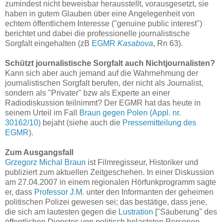
zumindest nicht beweisbar herausstellt, vorausgesetzt, sie
haben in gutem Glauben über eine Angelegenheit von
echtem öffentlichem Interesse ("genuine public interest")
berichtet und dabei die professionelle journalistische
Sorgfalt eingehalten (zB
EGMR
Kasabova
, Rn 63).
Schützt journalistische Sorgfalt auch Nichtjournalisten?
Kann sich aber auch jemand auf die Wahrnehmung der
journalistischen Sorgfalt berufen, der nicht als Journalist,
sondern als "Privater" bzw als Experte an einer
Radiodiskussion teilnimmt? Der EGMR hat das heute in
seinem Urteil im Fall
Braun gegen Polen (Appl. nr.
30162/10)
bejaht (siehe auch die
Pressemitteilung des
EGMR
).
Zum Ausgangsfall
Grzegorz Michal Braun
ist Filmregisseur, Historiker und
publiziert zum aktuellen Zeitgeschehen. In einer Diskussion
am 27.04.2007 in einem regionalen Hörfunkprogramm sagte
er, dass
Professor J.M.
unter den Informanten der geheimen
politischen Polizei gewesen sei; das bestätige, dass jene,
die sich am lautesten gegen die
Lustration
["Säuberung" des
öffentlichen Dienstes von politisch belasteten Personen