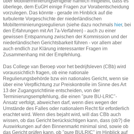
über Mobilterminierungsentgelte nämlich mitgeteilt, dass es
überlege, dem EuGH einige Fragen zur Vorabentscheidung
vorzulegen. Das könnte - gerade im Hinblick auf die
turbulente Vorgeschichte der niederländischen
Mobilterminierungsregulierun (siehe dazu nochmals
hier
, bei
den Erfahrungen mit Art 7a-Verfahren) - auch zu einer
gewissen Entspannung zwischen der Kommission und der
niederländischen Gerichtsbarkeit führen - vor allem aber
auch endlich zur Klärung interessanter Fragen im
Zusammenhang mit der Empfehlung.
Das College van Beroep voor het bedrijfsleven (CBb) wird
voraussichtlich fragen, ob eine nationale
Regulierungsbehörde bzw ein nationales Gericht, wenn sie
über eine Verpflichtung zur Preiskontrolle im Sinne des Art
13 der Zugangsrichtlinie entscheiden, von der
Terminierungsempfehlung, die einen "pure BU-LRIC"-
Ansatz verfolgt, abweichen darf, wenn dies wegen der
Umstände des Falles oder nationalem Recht für erforderlich
erachtet wird. Wenn dies bejaht wird, will das CBb auch
wissen, ob das Gericht berücksichtigen kann, dass (ob?) die
Auswirkungen auf den Binnenmarkt minimal sind, sowie ob
das Gericht prüfen kann, ob "pure BULRIC" im Hinblick auf