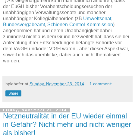
*) Als Gegenargument kann man natürlich anführen, dass
der EuGH bisher Vorabentscheidungsersuchen der
unabhängigen Verwaltungssenate und mancher
unabhängiger Kollegialbehörden (zB
Umweltsenat
,
Bundesvergabeamt
,
Schienen-Control-Kommission
)
angenommen hat und deren Unabhängigkeit dabei
zumindest nicht aus dem Grund bezweifelt hat, dass sie bei
Anfechtung ihrer Entscheidungen belangte Behörde vor
dem VwGH und/oder VfGH waren - aber dieser Aspekt war,
soweit ich das überblicke, dabei auch nicht thematisiert
worden.
hplehofer
at
Sunday, November 23, 2014
1 comment:
Share
Friday, November 21, 2014
Netzneutralität in der EU wieder einmal
in Gefahr? Nicht mehr und nicht weniger
als bisher!