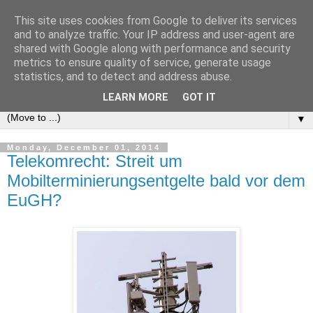
This site uses cookies from Google to deliver its services
e-comm
and to analyze traffic. Your IP address and user-agent are
shared with Google along with performance and security
metrics to ensure quality of service, generate usage
Blog zum österreichischen und europäischen Recht der
statistics, and to detect and address abuse.
elektronischen Kommunikationsnetze und -dienste
LEARN MORE
GOT IT
▼
Monday, December 01, 2014
Telekomrecht: Streit um
Mobilterminierungsentgelte bald vor dem
EuGH?