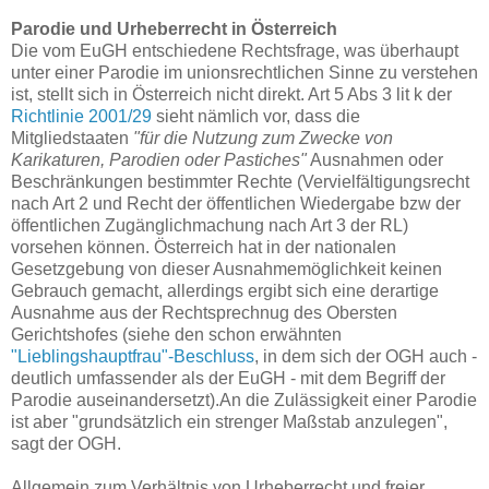
Parodie und Urheberrecht in Österreich
Die vom EuGH entschiedene Rechtsfrage, was überhaupt
unter einer Parodie im unionsrechtlichen Sinne zu verstehen
ist, stellt sich in Österreich nicht direkt. Art 5 Abs 3 lit k der
Richtlinie 2001/29
sieht nämlich vor, dass die
Mitgliedstaaten
"für die Nutzung zum Zwecke von
Karikaturen, Parodien oder Pastiches"
Ausnahmen oder
Beschränkungen bestimmter Rechte (Vervielfältigungsrecht
nach Art 2 und Recht der öffentlichen Wiedergabe bzw der
öffentlichen Zugänglichmachung nach Art 3 der RL)
vorsehen können. Österreich hat in der nationalen
Gesetzgebung von dieser Ausnahmemöglichkeit keinen
Gebrauch gemacht, allerdings ergibt sich eine derartige
Ausnahme aus der Rechtsprechnug des Obersten
Gerichtshofes (siehe den schon erwähnten
"Lieblingshauptfrau"-Beschluss
, in dem sich der OGH auch -
deutlich umfassender als der EuGH - mit dem Begriff der
Parodie auseinandersetzt).An die Zulässigkeit einer Parodie
ist aber "grundsätzlich ein strenger Maßstab anzulegen",
sagt der OGH.
Allgemein zum Verhältnis von Urheberrecht und freier