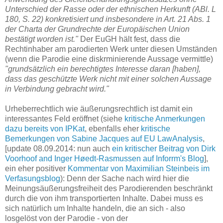
Unterschied der Rasse oder der ethnischen Herkunft (ABl. L
180, S. 22) konkretisiert und insbesondere in Art. 21 Abs. 1
der Charta der Grundrechte der Europäischen Union
bestätigt worden ist."
Der EuGH hält fest, dass die
Rechtinhaber am parodierten Werk unter diesen Umständen
(wenn die Parodie eine diskrminierende Aussage vermittle)
"grundsätzlich ein berechtigtes Interesse daran [haben],
dass das geschützte Werk nicht mit einer solchen Aussage
in Verbindung gebracht wird."
Urheberrechtlich wie äußerungsrechtlich ist damit ein
interessantes Feld eröffnet (siehe
kritische Anmerkungen
dazu bereits von IPKat
, ebenfalls eher
kritische
Bemerkungen von Sabine Jacques auf EU LawAnalysis
,
[update 08.09.2014: nun auch
ein kritischer Beitrag von Dirk
Voorhoof and Inger Høedt-Rasmussen auf Inforrm's Blog
],
ein eher positiver
Kommentar von Maximilian Steinbeis im
Verfasungsblog
): Denn der Sache nach wird hier die
Meinungsäußerungsfreiheit des Parodierenden beschränkt
durch die von ihm transportierten Inhalte. Dabei muss es
sich natürlich um Inhalte handeln, die an sich - also
losgelöst von der Parodie - von der