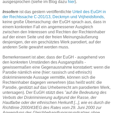
ausgesprochen (siehe im Blog dazu
hier
).
Insofern
ist das gestern veröffentlichte
Urteil des EuGH in
der Rechtssache C‑201/13, Deckmyn und Vrijheidsfonds,
keine große Überraschung: der EuGH sprach aus, dass in
einem konkreten Fall ein angemessener Ausgleich
zwischen den Interessen und Rechten der Rechteinhaber
auf der einen Seite und der freien Meinungsäußerung
desjenigen, der ein geschütztes Werk parodiert, auf der
anderen Seite gewahrt werden muss.
Bemerkenswert ist aber, dass der EuGH - ausgehend von
den konkreten Umständen des Ausgangsfalls -
gewissermaßen eine Gegenausnahme konstatiert: wenn die
Parodie nämlich eine (hier: rassisch und ethnisch)
diskriminierende Aussage vermittle, können sich die
Rechteinhaber dagegen verwehren (das heißt wohl: die
Parodie, gestützt auf das Urheberrecht am parodierten Werk,
untersagen). Der EuGH stützt dies
"auf die Bedeutung des
Verbots der Diskriminierung aufgrund der Rasse, der
Hautfarbe oder der ethnischen Herkunft [...], wie es durch die
Richtlinie 2000/43/EG des Rates vom 29. Juni 2000 zur
Anwendung des Gleichbehandlungsgrundsatzes ohne