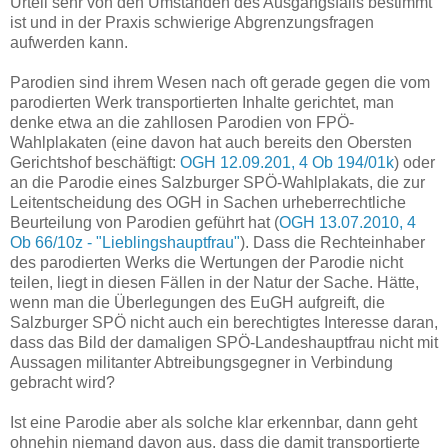
Urteil sehr von den Umständen des Ausgangsfalls bestimmt
ist und in der Praxis schwierige Abgrenzungsfragen
aufwerden kann.
Parodien sind ihrem Wesen nach oft gerade gegen die vom
parodierten Werk transportierten Inhalte gerichtet, man
denke etwa an die zahllosen Parodien von FPÖ-
Wahlplakaten (eine davon hat auch bereits den Obersten
Gerichtshof beschäftigt:
OGH 12.09.201, 4 Ob 194/01k
) oder
an die Parodie eines Salzburger SPÖ-Wahlplakats, die zur
Leitentscheidung des OGH in Sachen urheberrechtliche
Beurteilung von Parodien geführt hat (
OGH 13.07.2010, 4
Ob 66/10z - "Lieblingshauptfrau"
). Dass die Rechteinhaber
des parodierten Werks die Wertungen der Parodie nicht
teilen, liegt in diesen Fällen in der Natur der Sache. Hätte,
wenn man die Überlegungen des EuGH aufgreift, die
Salzburger SPÖ nicht auch ein berechtigtes Interesse daran,
dass das Bild der damaligen SPÖ-Landeshauptfrau nicht mit
Aussagen militanter Abtreibungsgegner in Verbindung
gebracht wird?
Ist eine Parodie aber als solche klar erkennbar, dann geht
ohnehin niemand davon aus, dass die damit transportierte