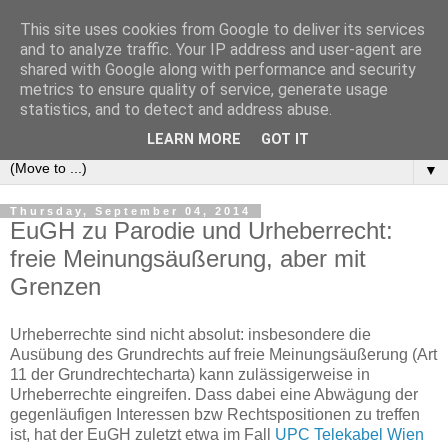
This site uses cookies from Google to deliver its services
e-comm
and to analyze traffic. Your IP address and user-agent are
shared with Google along with performance and security
metrics to ensure quality of service, generate usage
Blog zum österreichischen und europäischen Recht der
statistics, and to detect and address abuse.
elektronischen Kommunikationsnetze und -dienste
LEARN MORE
GOT IT
▼
Thursday, September 04, 2014
EuGH zu Parodie und Urheberrecht:
freie Meinungsäußerung, aber mit
Grenzen
Urheberrechte sind nicht absolut: insbesondere die
Ausübung des Grundrechts auf freie Meinungsäußerung (Art
11 der Grundrechtecharta) kann zulässigerweise in
Urheberrechte eingreifen. Dass dabei eine Abwägung der
gegenläufigen Interessen bzw Rechtspositionen zu treffen
ist, hat der EuGH zuletzt etwa im Fall
UPC Telekabel Wien