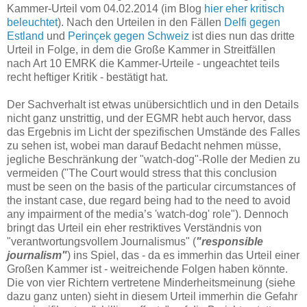
Kammer-Urteil vom 04.02.2014 (im Blog
hier eher kritisch
beleuchtet
). Nach den Urteilen in den Fällen
Delfi gegen
Estland
und
Perinçek gegen Schweiz
ist dies nun das dritte
Urteil in Folge, in dem die Große Kammer in Streitfällen
nach Art 10 EMRK die Kammer-Urteile - ungeachtet teils
recht heftiger Kritik - bestätigt hat.
Der Sachverhalt ist etwas unübersichtlich und in den Details
nicht ganz unstrittig, und der EGMR hebt auch hervor, dass
das Ergebnis im Licht der spezifischen Umstände des Falles
zu sehen ist, wobei man darauf Bedacht nehmen müsse,
jegliche Beschränkung der "watch-dog"-Rolle der Medien zu
vermeiden ("The Court would stress that this conclusion
must be seen on the basis of the particular circumstances of
the instant case, due regard being had to the need to avoid
any impairment of the media’s 'watch-dog' role"). Dennoch
bringt das Urteil ein eher restriktives Verständnis von
"verantwortungsvollem Journalismus" (
"responsible
journalism"
) ins Spiel, das - da es immerhin das Urteil einer
Großen Kammer ist - weitreichende Folgen haben könnte.
Die von vier Richtern vertretene Minderheitsmeinung (siehe
dazu ganz unten) sieht in diesem Urteil immerhin die Gefahr