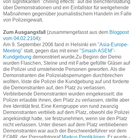
von signifikanten "chilling effects" auf die Berichterstattung
über Demonstrationen und ein Einfallstor für weitgehende
Maßnahmen gegenüber journalistischem Handeln im Falle
von Polizeigewalt.
Zum Ausgangsfall
(zusammengefasst aus dem
Blogpost
vom 04.02.2104
)
:
Am 9. September 2006 fand in Helsinki ein "
Asia-Europe-
Meeting
" statt, gegen das mit einer
"Smash ASEM"-
Kundgebung
demonstriert wurde.Zu Beginn der Demo
wurden Flaschen, Steine und mit Farbe gefüllte Gläser auf
die Polizei und umstehende Personen geworfen. Als die
Demonstranten die Polizeiabsperrungen durchbrechen
wollten, löste die Polizei die Kundgebung auf und forderte
die Demonstranten auf, den Platz zu verlassen.
Verbleibende Demonstranten wurden eingekesselt; die
Polizei erlaubte ihnen, den Platz zu verlassen, stellte aber
ihre Identität fest. Eine Kerngruppe von rund zwanzig
Demonstranten verblieb auf dem Platz, obwohl die Polizei
angekündigt hatte, sie festzunehmen, wenn sie den Platz
nicht verlassen. Unter diesen auf dem Platz verbliebenen
Demonstranten war auch der Beschwerdeführer vor dem
EGMR, der Pressefotograf
Markus Pentikäinen
. Er wurde -