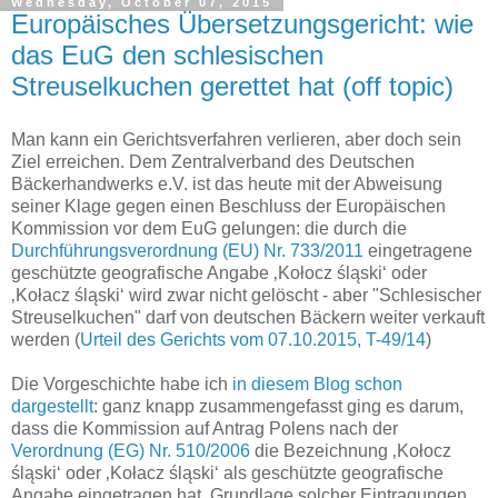
Wednesday, October 07, 2015
Europäisches Übersetzungsgericht: wie
das EuG den schlesischen
Streuselkuchen gerettet hat (off topic)
Man kann ein Gerichtsverfahren verlieren, aber doch sein
Ziel erreichen. Dem Zentralverband des Deutschen
Bäckerhandwerks e.V. ist das heute mit der Abweisung
seiner Klage gegen einen Beschluss der Europäischen
Kommission vor dem EuG gelungen: die durch die
Durchführungsverordnung (EU) Nr. 733/2011
eingetragene
geschützte geografische Angabe ‚Kołocz śląski‘ oder
‚Kołacz śląski‘ wird zwar nicht gelöscht - aber "Schlesischer
Streuselkuchen" darf von deutschen Bäckern weiter verkauft
werden (
Urteil des Gerichts vom 07.10.2015, T-49/14
)
Die Vorgeschichte habe ich
in diesem Blog schon
dargestellt
: ganz knapp zusammengefasst ging es darum,
dass die Kommission auf Antrag Polens nach der
Verordnung (EG) Nr. 510/2006
die Bezeichnung ‚Kołocz
śląski‘ oder ‚Kołacz śląski‘ als geschützte geografische
Angabe eingetragen hat. Grundlage solcher Eintragungen