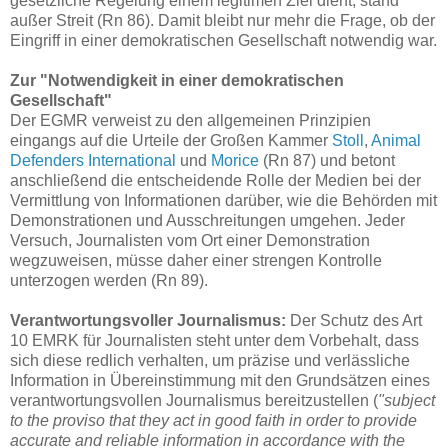
gesetzliche Regelung einem legitimen Ziel dient, stand
außer Streit (Rn 86). Damit bleibt nur mehr die Frage, ob der
Eingriff in einer demokratischen Gesellschaft notwendig war.
Zur "Notwendigkeit in einer demokratischen
Gesellschaft"
Der EGMR verweist zu den allgemeinen Prinzipien
eingangs auf die Urteile der Großen Kammer
Stoll
,
Animal
Defenders International
und
Morice
(Rn 87) und betont
anschließend die entscheidende Rolle der Medien bei der
Vermittlung von Informationen darüber, wie die Behörden mit
Demonstrationen und Ausschreitungen umgehen. Jeder
Versuch, Journalisten vom Ort einer Demonstration
wegzuweisen, müsse daher einer strengen Kontrolle
unterzogen werden (Rn 89).
Verantwortungsvoller Journalismus:
Der Schutz des Art
10 EMRK für Journalisten steht unter dem Vorbehalt, dass
sich diese redlich verhalten, um präzise und verlässliche
Information in Übereinstimmung mit den Grundsätzen eines
verantwortungsvollen Journalismus bereitzustellen (
"subject
to the proviso that they act in good faith in order to provide
accurate and reliable information in accordance with the