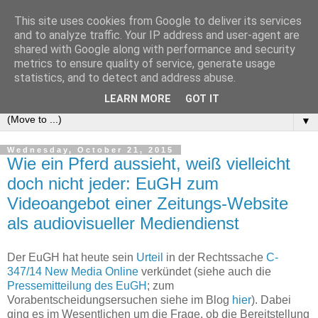
This site uses cookies from Google to deliver its services
e-comm
and to analyze traffic. Your IP address and user-agent are
shared with Google along with performance and security
metrics to ensure quality of service, generate usage
Blog zum österreichischen und europäischen Recht der
statistics, and to detect and address abuse.
elektronischen Kommunikationsnetze und -dienste
LEARN MORE
GOT IT
▼
Wednesday, October 21, 2015
Wie ein Pferd aussieht, weiß vielleicht
doch nicht jeder: EuGH zum
Videoangebot einer Zeitungs-Website
als audiovisueller Mediendienst
Der EuGH hat heute sein
Urteil
in der Rechtssache
C-
347/14 New Media Online
verkündet (siehe auch die
Pressemitteilung des EuGH
; zum
Vorabentscheidungsersuchen siehe im Blog
hier
). Dabei
ging es im Wesentlichen um die Frage, ob die Bereitstellung