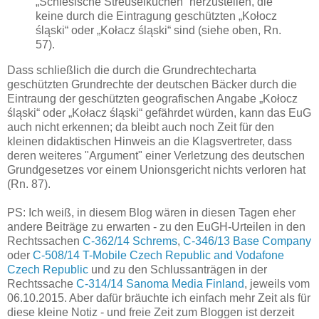
„Schlesische Streuselkuchen“ herzustellen, die
keine durch die Eintragung geschützten „Kołocz
śląski“ oder „Kołacz śląski“ sind (siehe oben, Rn.
57).
Dass schließlich die durch die Grundrechtecharta
geschützten Grundrechte der deutschen Bäcker durch die
Eintraung der geschützten geografischen Angabe „Kołocz
śląski“ oder „Kołacz śląski“ gefährdet würden, kann das EuG
auch nicht erkennen; da bleibt auch noch Zeit für den
kleinen didaktischen Hinweis an die Klagsvertreter, dass
deren weiteres "Argument" einer Verletzung des deutschen
Grundgesetzes vor einem Unionsgericht nichts verloren hat
(Rn. 87).
PS: Ich weiß, in diesem Blog wären in diesen Tagen eher
andere Beiträge zu erwarten - zu den EuGH-Urteilen in den
Rechtssachen
C-362/14 Schrems
,
C-346/13 Base Company
oder
C-508/14 T-Mobile Czech Republic and Vodafone
Czech Republic
und zu den Schlussanträgen in der
Rechtssache
C-314/14 Sanoma Media Finland
, jeweils vom
06.10.2015. Aber dafür bräuchte ich einfach mehr Zeit als für
diese kleine Notiz - und freie Zeit zum Bloggen ist derzeit