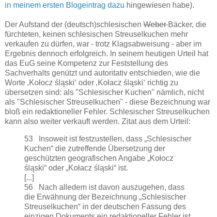
in meinem ersten Blogeintrag dazu
hingewiesen habe).
Der Aufstand der (deutsch)schlesischen
Weber
Bäcker, die
fürchteten, keinen schlesischen Streuselkuchen mehr
verkaufen zu dürfen, war - trotz Klagsabweisung - aber im
Ergebnis dennoch erfolgreich. In seinem heutigen Urteil hat
das EuG seine Kompetenz zur Feststellung des
Sachverhalts genützt und autoritativ entschieden, wie die
Worte ‚Kołocz śląski‘ oder ‚Kołacz śląski‘ richtig zu
übersetzen sind: als "Schlesischer Kuchen" nämlich, nicht
als "Schlesischer Streuselkuchen" - diese Bezeichnung war
bloß ein redaktioneller Fehler. Schlesischer Streuselkuchen
kann also weiter verkauft werden. Zitat aus dem Urteil:
53 Insoweit ist festzustellen, dass „Schlesischer
Kuchen“ die zutreffende Übersetzung der
geschützten geografischen Angabe „Kołocz
śląski“ oder „Kołacz śląski“ ist.
[...]
56 Nach alledem ist davon auszugehen, dass
die Erwähnung der Bezeichnung „Schlesischer
Streuselkuchen“ in der deutschen Fassung des
einzigen Dokuments ein redaktioneller Fehler ist.