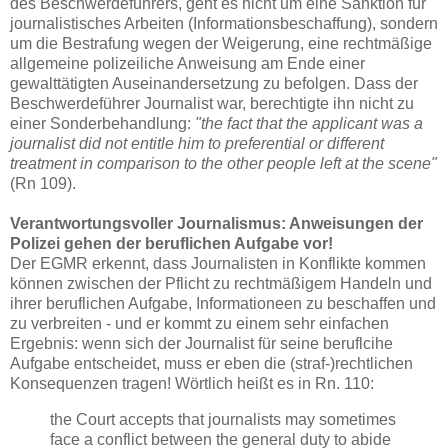
des Beschwerdeführers, geht es nicht um eine Sanktion für
journalistisches Arbeiten (Informationsbeschaffung), sondern
um die Bestrafung wegen der Weigerung, eine rechtmäßige
allgemeine polizeiliche Anweisung am Ende einer
gewalttätigten Auseinandersetzung zu befolgen. Dass der
Beschwerdeführer Journalist war, berechtigte ihn nicht zu
einer Sonderbehandlung:
"the fact that the applicant was a
journalist did not entitle him to preferential or different
treatment in comparison to the other people left at the scene"
(Rn 109).
Verantwortungsvoller Journalismus: Anweisungen der
Polizei gehen der beruflichen Aufgabe vor!
Der EGMR erkennt, dass Journalisten in Konflikte kommen
können zwischen der Pflicht zu rechtmäßigem Handeln und
ihrer beruflichen Aufgabe, Informationeen zu beschaffen und
zu verbreiten - und er kommt zu einem sehr einfachen
Ergebnis: wenn sich der Journalist für seine beruflcihe
Aufgabe entscheidet, muss er eben die (straf-)rechtlichen
Konsequenzen tragen! Wörtlich heißt es in Rn. 110:
the Court accepts that journalists may sometimes
face a conflict between the general duty to abide