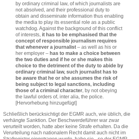
by ordinary criminal law, of which journalists are
not absolved, and their professional duty to
obtain and disseminate information thus enabling
the media to play its essential role as a public
watchdog. Against the background of this conflict
of interests,
it has to be emphasised that the
concept of responsible journalism requires
that whenever a journalist
– as well as his or
her employer –
has to make a choice between
the two duties and if he or she makes this
choice to the detriment of the duty to abide by
ordinary criminal law, such journalist has to
be aware that he or she assumes the risk of
being subject to legal sanctions, including
those of a criminal character
, by not obeying
the lawful orders of, inter alia, the police.
[Hervorhebung hinzugefügt]
Schließlich berücksichtigt der EGMR auch, wie üblich, die
verhängte Sanktion. Der Beschwerdeführer war zwar
verurteilt worden, hatte aber keine Strafe erhalten. Da die
Verurteilung nach nationalem Recht damit auch nicht im
Strafregister eingetragen wurde, habe sie - so der EGMR -