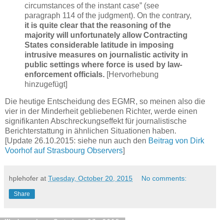
circumstances of the instant case” (see
paragraph 114 of the judgment). On the contrary,
it is quite clear that the reasoning of the
majority will unfortunately allow Contracting
States considerable latitude in imposing
intrusive measures on journalistic activity in
public settings where force is used by law-
enforcement officials.
[Hervorhebung
hinzugefügt]
Die heutige Entscheidung des EGMR, so meinen also die
vier in der Minderheit gebliebenen Richter, werde einen
signifikanten Abschreckungseffekt für journalistische
Berichterstattung in ähnlichen Situationen haben.
[Update 26.10.2015: siehe nun auch den
Beitrag von Dirk
Voorhof auf Strasbourg Observers
]
hplehofer
at
Tuesday, October 20, 2015
No comments:
Share