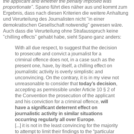
the applicant and whether the penalty imposed was
proportionate"
. Spano führt dies näher aus und kommt zum
Ergebnis, dass nach diesen Kriterien die weitere Anhaltung
und Verurteilung des Journalisten nicht "in einer
demokratischen Gesellschaft notwendig" gewesen wäre.
Auch dass die Verurteilung ohne Strafausspruch keine
"chilling effects" gehabt habe, sieht Spano ganz anders:
With all due respect, to suggest that the decision
to prosecute and convict a journalist for a
criminal offence does not, in a case such as the
present one, have, by itself, a chilling effect on
journalistic activity is overly simplistic and
unconvincing. On the contrary, it is in my view not
unreasonable to consider that
today’s decision
,
accepting as permissible under Article 10 § 2 of
the Convention the prosecution of the applicant
and his conviction for a criminal offence,
will
have a significant deterrent effect on
journalistic activity in similar situations
occurring regularly all over Europe
.
[...] it is not in the least convincing for the majority
to attempt to limit their findings to the “particular