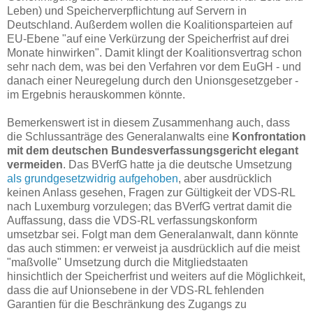
Leben) und Speicherverpflichtung auf Servern in
Deutschland. Außerdem wollen die Koalitionsparteien auf
EU-Ebene "auf eine Verkürzung der Speicherfrist auf drei
Monate hinwirken". Damit klingt der Koalitionsvertrag schon
sehr nach dem, was bei den Verfahren vor dem EuGH - und
danach einer Neuregelung durch den Unionsgesetzgeber -
im Ergebnis herauskommen könnte.
Bemerkenswert ist in diesem Zusammenhang auch, dass
die Schlussanträge des Generalanwalts eine
Konfrontation
mit dem deutschen Bundesverfassungsgericht elegant
vermeiden
. Das BVerfG hatte ja die deutsche Umsetzung
als grundgesetzwidrig aufgehoben
, aber ausdrücklich
keinen Anlass gesehen, Fragen zur Gültigkeit der VDS-RL
nach Luxemburg vorzulegen; das BVerfG vertrat damit die
Auffassung, dass die VDS-RL verfassungskonform
umsetzbar sei. Folgt man dem Generalanwalt, dann könnte
das auch stimmen: er verweist ja ausdrücklich auf die meist
"maßvolle" Umsetzung durch die Mitgliedstaaten
hinsichtlich der Speicherfrist und weiters auf die Möglichkeit,
dass die auf Unionsebene in der VDS-RL fehlenden
Garantien für die Beschränkung des Zugangs zu