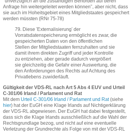
"unverzüglich an die zuständigen Behörden auf deren
Anfrage hin weitergeleitet werden können", aber nicht, dass
sie auch im Hoheitsgebiet eines Mitgliedstaates gespeichert
werden müssten (RNr 75-78)
79. Diese 'Externalisierung' der
Vorratsdatenspeicherung ermöglicht es zwar, die
gespeicherten Daten von den öffentlichen
Stellen der Mitgliedstaaten fernzuhalten und sie
damit ihrem direkten Zugriff und jeder Kontrolle
zu entziehen, aber gerade dadurch vergrößert
sie gleichzeitig die Gefahr einer Auswertung, die
den Anforderungen des Rechts auf Achtung des
Privatlebens zuwiderläuft.
Gültigkeit der VDS-RL nach Art 5 Abs 4 EUV und
Urteil
C-301/06 Irland / Parlament und Rat
Mit dem
Urteil C-301/06 Irland / Parlament und Rat
(siehe
hier
) hat der EuGH eine Klage Irlands auf Nichtigerklärung
der VDS-RL abgewiesen. Der EuGH hat dabei festgestellt,
dass sich die Klage Irlands ausschließlich auf die Wahl der
Rechtsgrundlage bezog, und nicht auf eine eventuelle
Verletzung der Grundrechte als Folge von mit der VDS-RL