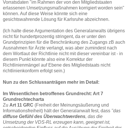
Vorratsdaten "im Rahmen der von den Mitgliedstaaten
erlassenen Umsetzungsmaßnahmen korrigiert worden sein"
können. Auf diese Weise könnte sich eine
gesichtswahrende Lösung für Karlsruhe abzeichnen.
(Ich halte diese Argumentation des Generalanwalts übrigens
nicht für hundertprozentig stringent, da er unter den
Grundprinzipien für die Beschränkung des Zugangs zB auch
Ausnahmen für Ärzte verlangt, was aber zumindest nach
dem Wortlaut der Richtlinie nicht mit dieser vereinbar ist - in
diesem Punkt könnte also eine Korrektur der
Richtlinienmängel auf Ebene des Mitgliedstaats nicht
richtlinienkonform erfolgt sein.)
Nun zu den Schlussanträgen mehr im Detail:
Im Wesentlichen betroffenes Grundrecht: Art 7
Grundrechtecharta
Zu
Art 11 GRC
(Freiheit der Meinungsäußerung und
Informationsfreiheit) hält der Generalanwalt fest, dass
"das
diffuse Gefühl des Überwachtwerdens
, das die
Umsetzung der VDS-RL erzeugen kann, geeignet ist,
entscheidenden Einfluss auf die Ausübung der Freiheit der