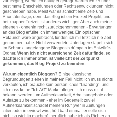
zurückging, wurde ich häufiger gefragt, warum ich zB über
bestimmte Entscheidungen oder Rechtsentwicklungen nicht
geschrieben habe. Meist war es schlicht eine Zeit- und
Prioritätenfrage, denn das Blog ist ein Freizeit-Projekt, und
bei knapper Freizeit ist anderes wichtiger. Aber auch meine
eigenen - ohnehin recht zurückgenommenen - Erwartungen
an das Blog erfüllte ich immer weniger. Ein optischer
Relaunch wäre angebracht, für den ich mir letztlich nie Zeit
genommen habe. Nicht verwendete Unterlagen stapeln sich
im Schrank, angefangene Blogposts dümpeln im Entwürfe-
Ordner.
Wenn ich nicht ausreichend Zeit dafür finde, so
dachte ich immer öfter, ist vielleicht der Zeitpunkt
gekommen, das Blog-Projekt zu beenden.
Warum eigentlich Bloggen?
Einige klassische
Begründungen ziehen in meinem Fall nicht: ich muss nichts
verkaufen, ich brauche kein persönliches "Branding", und
ich muss keine "Ich AG"-Marke pflegen. Ich muss nicht
bekannt werden, um Aufmerksamkeit, Arbeitsangebote oder
Aufträge zu bekommen - eher im Gegenteil: zuviel
Aufmerksamkeit schadet meinem Ruf (wer in Zeitungen
zitiert oder interviewt wird, hört bald einmal, er solle sich
nicht so wichtig machen), beruflich habe ich als Richter an