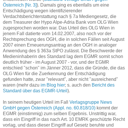
Österreich [Nr. 3]
). Damals ging es ebenfalls um eine
Entschädigung wegen identifizierender
Verdachtsberichterstattung nach § 7a Mediengesetz, die
dem Treasurer der Hypo Alpe-Adria Bank vom OLG Wien
zugesprochen worden war. Das Urteil des OLG Wien in
jenem Fall datierte vom 14.02.2007, also noch vor der
Rechtsprechung des OGH, die in solchen Fällen seit August
2007 einen Erneuerungsantrag an den OGH in analoger
Anwendung des § 363a StPO zulässt. Die Beschwerde der
Medieninhaberin des Standard lag dem EGMR somit schon
deutlich früher - im August 2007 - vor, und der EGMR
entschied "schon" im Jänner 2012, dass die Gründe, die das
OLG Wien für die Zuerkennung der Entschädigung
gefunden hatte, zwar "relevant", aber nicht "ausreichend"
waren (mehr dazu
im Blog hier
; s. auch den
Bericht des
Standard über das EGMR-Urteil
).
In seinem heutigen Urteil im Fall
Verlagsgruppe News
GmbH gegen Österreich (Appl. no. 60.818/10)
kommt der
EGMR (einstimmig) zum selben Ergebnis. Unstrittig war,
dass ein Eingriff in das nach Art. 10 EMRK geschützte Recht
vorlag, und dass dieser Eingriff auf Gesetz beruhte und