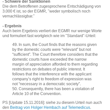
- Schwere der Sanktionen
Die dem Betroffenen zugesprochene Entschädigung von
3.000 € ist, so der EGMR, "weder symbolisch noch
vernachlässigbar."
- Ergebnis
Auch beim Ergebnis verliert der EGMR nur wenige Worte
und formuliert fast wortgleich wie im "Standard"-Urteil:
49. In sum, the Court finds that the reasons given
by the domestic courts were “relevant” but not
“sufficient”. The Court therefore considers that the
domestic courts have exceeded the narrow
margin of appreciation afforded to them regarding
restrictions on debates of public interest. It
follows that the interference with the applicant
company’s right to freedom of expression was
not “necessary in a democratic society”.
50. Consequently, there has been a violation of
Article 10 of the Convention.
PS [Update 15.11.2016]: siehe zu diesem Urteil nun auch
den
Beitrag von Holger Hembach auf Telemedicus
.