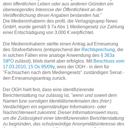
dem öffentlichen Leben oder aus anderen Gründen ein
überwiegendes Interesse der Öffentlichkeit an der
Veröffentlichung dieser Angaben bestanden hat."
Die Medieninhaberin des profil, die Verlagsgrupep News
GmbH, wurde gemäß § 7a Abs 1 Mediengesetz zur Zahlung
einer Entschädigung von 3.000 € verpflichtet.
Die Medieninhaberin stellte einen Antrag auf Erneuerung
des Strafverfahrens (entsprechend der
Rechtsprechung
, die
in solchen Fällen eine analoge Anwendung des
§ 363a
StPO
zulässt), blieb damit aber erfolglos. Mit
Beschluss vom
17.03.2010, 15 Os 95/09y
, wies der OGH - in dem für
"Fachsachen nach dem Mediengesetz" zuständigen Senat -
den Erneuerungsantrag zurück.
Der OGH hielt fest, dass eine identifizierende
Berichterstattung nur zulässig ist,
"wenn und soweit dem
Namen bzw sonstigen Identitätsmerkmalen des (hier:)
Verdächtigen ein eigenständiger Informations- oder
Nachrichtenwert zukommt. Dieser Informationswert muss,
um die Zulässigkeit einer identifizierenden Berichterstattung
zu begründen, das schutzwürdige Anonymitätsinteresse des