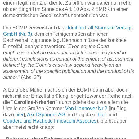
einem legitimen Ziel diente. Zu prüfen war daher nur mehr,
ob der Eingriff im Sinne des Art. 10 Abs. 2 EMRK in einer
demokratischen Gesellschaft unentbehrlich war.
Der EGMR verweist auf das
Urteil im Fall Standard Verlags
GmbH (Nr. 3)
, dem ein "einigermaßen ähnlicher"
Sachverhalt zugrunde lag. Dennoch müsse der konkrete
Einzelfall analysiert werden:
"Even so, the Court
emphasises that an examination of the case may lead to
different conclusions as certain of the criteria of assessment
defined by the Court’s case-law depend heavily on an
assessment of the specific publication and the conduct of its
author."
(Abs. 37)
Allzu große Mühe macht sich der EGMR dann aber doch
nicht mit der Einzelfallprüfung: er geht zwar der Reihe nach
die
"Caroline-Kriterien"
durch (siehe dazu vor allem die
Urteile der Großen Kammer
Von Hannover Nr 2
[im Blog
dazu
hier
],
Axel Springer AG
[im Blog dazu
hier
] und
Couderc und Hachette Filipacchi Associés
), bleibt dabei
aber meist recht knapp: