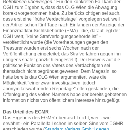
Betroffenen überwiegen."
Für den konkreten Fall kam der
OGH zum Ergebnis, dass das OLG Wien die Abwägung
korrekt vorgenommen habe. Zu berücksichtigen sei auch,
dass erst eine "frühe Verdachtslage" vorgelegen sei, weil
der Artikel schon fünf Tage nach Einlangen der Anzeige der
Finanzmarktaufsichtsbehörde (FMA) - die, darauf legt der
OGH wert, "keine Strafverfolgungsbehörde ist" -
veröffentlicht wurde (die Vorerhebungen gegen den
Treasurer wurden erst sechs Wochen nach der
Veröffentlichung eingeleitet; das Strafverfahren gegen ihn
übrigens später gänzlich eingestellt). Der Hinweis auf die
politische Funktion des Vaters des Verdächtigten sei
thematisch nicht begründet gewesen. Dem Magazin, so
hatte bereits das OLG Wien argumentiert, wäre die
Möglichkeit "einer zwar investigativen, jedoch
anonymitätswahrenden Reportage" offen gestanden, die
Offenlegung des vollen Namens habe der bereits gebotenen
Information nichts von öffentlichem Interesse hinzugefügt.
Das Urteil des EGMR
Das Ergebnis des EGMR überrascht nicht, weil - wie
erwähnt - ein Parallelfall schon im selben Sinn vom EGMR
entschieden wurde (
Standard Verlags GmbH gegen