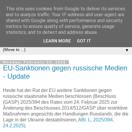
This site uses cookies from Google to deliver its services
e-comm
and to analyze traffic. Your IP address and user-agent are
shared with Google along with performance and security
metrics to ensure quality of service, generate usage
Blog zum österreichischen und europäischen Recht der
statistics, and to detect and address abuse.
elektronischen Kommunikationsnetze und -dienste
LEARN MORE
GOT IT
▼
Monday, February 24, 2025
EU-Sanktionen gegen russische Medien
- Update
Heute hat der Rat der EU weitere Sanktionen gegen
russische staatsnahe Medien beschlossen (Beschluss
(GASP) 2025/394 des Rates vom 24. Februar 2025 zur
Änderung des Beschlusses 2014/512/GASP über restriktive
Maßnahmen angesichts der Handlungen Russlands, die die
Lage in der Ukraine destabilisieren,
ABl. L, 2025/394,
24.2.2025
).