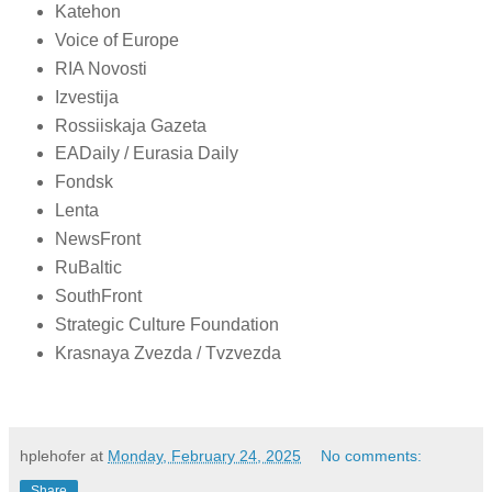
Katehon
Voice of Europe
RIA Novosti
Izvestija
Rossiiskaja Gazeta
EADaily / Eurasia Daily
Fondsk
Lenta
NewsFront
RuBaltic
SouthFront
Strategic Culture Foundation
Krasnaya Zvezda / Tvzvezda
hplehofer
at
Monday, February 24, 2025
No comments:
Share