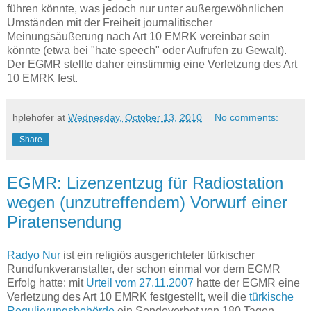
führen könnte, was jedoch nur unter außergewöhnlichen
Umständen mit der Freiheit journalitischer
Meinungsäußerung nach Art 10 EMRK vereinbar sein
könnte (etwa bei "hate speech" oder Aufrufen zu Gewalt).
Der EGMR stellte daher einstimmig eine Verletzung des Art
10 EMRK fest.
hplehofer
at
Wednesday, October 13, 2010
No comments:
Share
EGMR: Lizenzentzug für Radiostation
wegen (unzutreffendem) Vorwurf einer
Piratensendung
Radyo Nur
ist ein religiös ausgerichteter türkischer
Rundfunkveranstalter, der schon einmal vor dem EGMR
Erfolg hatte: mit
Urteil vom 27.11.2007
hatte der EGMR eine
Verletzung des Art 10 EMRK festgestellt, weil die
türkische
Regulierungsbehörde
ein Sendeverbot von 180 Tagen