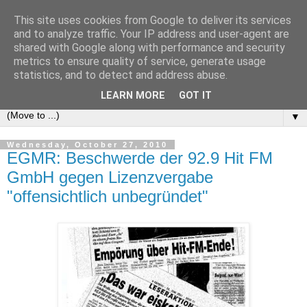
This site uses cookies from Google to deliver its services
e-comm
and to analyze traffic. Your IP address and user-agent are
shared with Google along with performance and security
metrics to ensure quality of service, generate usage
Blog zum österreichischen und europäischen Recht der
statistics, and to detect and address abuse.
elektronischen Kommunikationsnetze und -dienste
LEARN MORE
GOT IT
▼
Wednesday, October 27, 2010
EGMR: Beschwerde der 92.9 Hit FM
GmbH gegen Lizenzvergabe
"offensichtlich unbegründet"