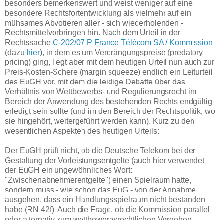
besonders bemerkenswert und weist weniger auf eine
besondere Rechtsfortentwicklung als vielmehr auf ein
mühsames Abvotieren aller - sich wiederholenden -
Rechtsmittelvorbringen hin. Nach dem Urteil in der
Rechtssache
C-202/07 P France Télécom SA / Kommission
(dazu
hier
), in dem es um Verdrängungspreise (predatory
pricing) ging, liegt aber mit dem heutigen Urteil nun auch zur
Preis-Kosten-Schere (margin squeeze) endlich ein Leiturteil
des EuGH vor, mit dem die leidige Debatte über das
Verhältnis von Wettbewerbs- und Regulierungsrecht im
Bereich der Anwendung des bestehenden Rechts endgültig
erledigt sein sollte (und im den Bereich der Rechtspolitik, wo
sie hingehört, weitergeführt werden kann). Kurz zu den
wesentlichen Aspekten des heutigen Urteils:
Der EuGH prüft nicht, ob die Deutsche Telekom bei der
Gestaltung der Vorleistungsentgelte (auch hier verwendet
der EuGH ein ungewöhnliches Wort:
"Zwischenabnehmerentgelte") einen Spielraum hatte,
sondern muss - wie schon das EuG - von der Annahme
ausgehen, dass ein Handlungsspielraum nicht bestanden
habe (RN 42f). Auch die Frage, ob die Kommission parallel
oder alternativ zum wettbewerbsrechtlichen Vorgehen