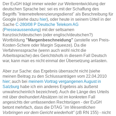
Der EuGH trägt immer wieder zur Weiterentwicklung der
deutschen Sprache bei: sei es mit der Schaffung des
Begriffs "Internetreferenzierungsdienst" als Beschreibung für
Google (siehe dazu
hier
), oder heute in seinem Urteil in der
Sache
C-280/08 P Deutsche Telekom AG
(
Presseaussendung
) mit der seltsamen
französich/deutschen (oder englisch/deutschen?)
Wortbildung
"Margenbeschneidung"
(anstelle von Preis-
Kosten-Schere oder Margin Squeeze). Da die
Verfahrenssprache (wenn auch wohl nicht die
Arbeitssprache) des Gerichtshofs in diesem Fall Deutsch
war, kann man es nicht einmal der Übersetzung anlasten.
Aber zur Sache: das Ergebnis überrascht nicht (siehe
meinen Beitrag zu den Schlussanträgen vom 22.04.2010
hier
; auch bei
meinem Vortrag vergangenen August in
Salzburg
habe ich ein anderes Ergebnis als äußerst
unwahrscheinlich bezeichnet). Auch die Länge des Urteils
mit über dreihundert Absätzen ist im konkreten Fall
angesichts der umfassenden Rechtsrügen - der EuGH
betont mehrfach, dass die DTAG "
im Wesentlichen
Vorbringen vor dem Gericht wiederholt"
(zB RN 155) - nicht