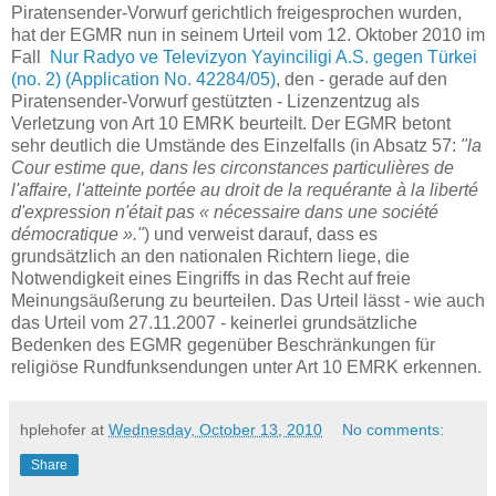
Piratensender-Vorwurf gerichtlich freigesprochen wurden,
hat der EGMR nun in seinem Urteil vom 12. Oktober 2010 im
Fall
Nur Radyo ve Televizyon Yayinciligi A.S. gegen Türkei
(no. 2) (Application No. 42284/05)
, den - gerade auf den
Piratensender-Vorwurf gestützten - Lizenzentzug als
Verletzung von Art 10 EMRK beurteilt. Der EGMR betont
sehr deutlich die Umstände des Einzelfalls (in Absatz 57:
"
la
Cour estime que, dans les circonstances particulières de
l'affaire, l'atteinte portée au droit de la requérante à la liberté
d'expression n'était pas « nécessaire
dans une société
démocratique
»."
) und verweist darauf, dass es
grundsätzlich an den nationalen Richtern liege, die
Notwendigkeit eines Eingriffs in das Recht auf freie
Meinungsäußerung zu beurteilen. Das Urteil lässt - wie auch
das Urteil vom 27.11.2007 - keinerlei grundsätzliche
Bedenken des EGMR gegenüber Beschränkungen für
religiöse Rundfunk
sendungen unter Art 10 EMRK erkennen.
hplehofer
at
Wednesday, October 13, 2010
No comments:
Share