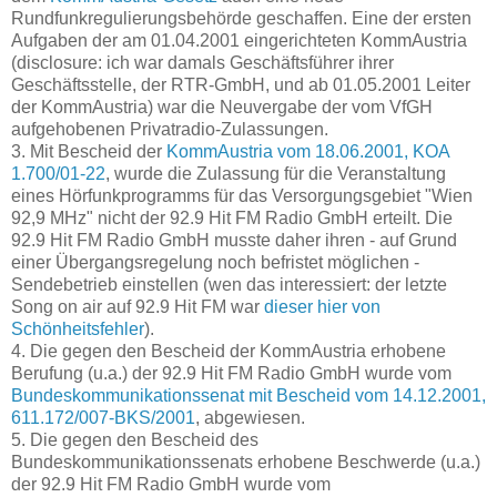
Rundfunkregulierungsbehörde geschaffen. Eine der ersten
Aufgaben der am 01.04.2001 eingerichteten KommAustria
(disclosure: ich war damals Geschäftsführer ihrer
Geschäftsstelle, der RTR-GmbH, und ab 01.05.2001 Leiter
der KommAustria) war die Neuvergabe der vom VfGH
aufgehobenen Privatradio-Zulassungen.
3. Mit Bescheid der
KommAustria vom 18.06.2001, KOA
1.700/01-22
, wurde die Zulassung für die Veranstaltung
eines Hörfunkprogramms für das Versorgungsgebiet "Wien
92,9 MHz" nicht der 92.9 Hit FM Radio GmbH erteilt. Die
92.9 Hit FM Radio GmbH musste daher ihren - auf Grund
einer Übergangsregelung noch befristet möglichen -
Sendebetrieb einstellen (wen das interessiert: der letzte
Song on air auf 92.9 Hit FM war
dieser hier von
Schönheitsfehler
).
4. Die gegen den Bescheid der KommAustria erhobene
Berufung (u.a.) der 92.9 Hit FM Radio GmbH wurde vom
Bundeskommunikationssenat mit Bescheid vom 14.12.2001,
611.172/007-BKS/2001
, abgewiesen.
5. Die gegen den Bescheid des
Bundeskommunikationssenats erhobene Beschwerde (u.a.)
der 92.9 Hit FM Radio GmbH wurde vom