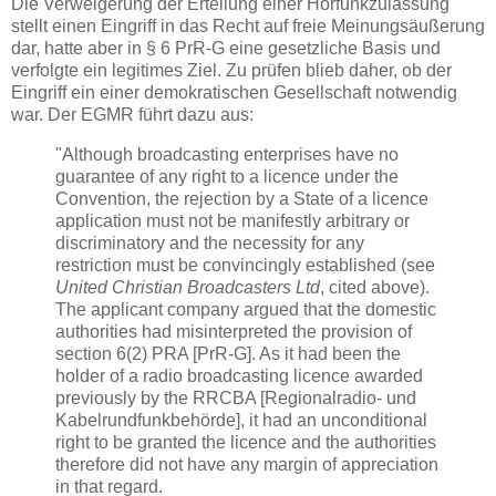
Die Verweigerung der Erteilung einer Hörfunkzulassung
stellt einen Eingriff in das Recht auf freie Meinungsäußerung
dar, hatte aber in § 6 PrR-G eine gesetzliche Basis und
verfolgte ein legitimes Ziel. Zu prüfen blieb daher, ob der
Eingriff ein einer demokratischen Gesellschaft notwendig
war. Der EGMR führt dazu aus:
"Although broadcasting enterprises have no
guarantee of any right to a licence under the
Convention, the rejection by a State of a licence
application must not be manifestly arbitrary or
discriminatory and the necessity for any
restriction must be convincingly established (see
United Christian Broadcasters Ltd
, cited above).
The applicant company argued that the domestic
authorities had misinterpreted the provision of
section 6(2) PRA [PrR-G]. As it had been the
holder of a radio broadcasting licence awarded
previously by the RRCBA [Regionalradio- und
Kabelrundfunkbehörde], it had an unconditional
right to be granted the licence and the authorities
therefore did not have any margin of appreciation
in that regard.