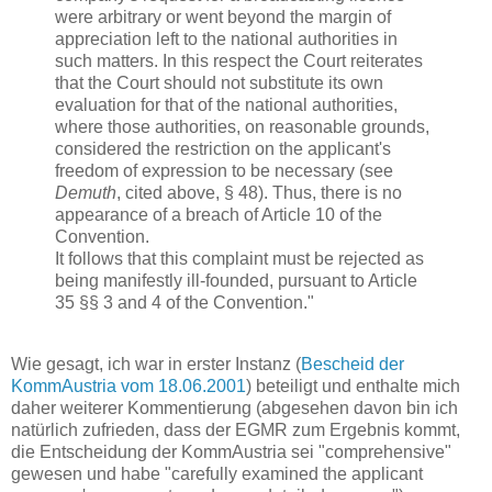
were arbitrary or went beyond the margin of
appreciation left to the national authorities in
such matters. In this respect the Court reiterates
that the Court should not substitute its own
evaluation for that of the national authorities,
where those authorities, on reasonable grounds,
considered the restriction on the applicant's
freedom of expression to be necessary (see
Demuth
, cited above, § 48). Thus, there is no
appearance of a breach of Article 10 of the
Convention.
It follows that this complaint must be rejected as
being manifestly ill-founded, pursuant to Article
35 §§ 3 and 4 of the Convention."
Wie gesagt, ich war in erster Instanz (
Bescheid der
KommAustria vom 18.06.2001
) beteiligt und enthalte mich
daher weiterer Kommentierung (abgesehen davon bin ich
natürlich zufrieden, dass der EGMR zum Ergebnis kommt,
die Entscheidung der KommAustria sei "comprehensive"
gewesen und habe "carefully examined the applicant