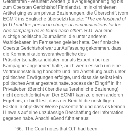
Geldstrafen - verurteilt worden (die Angelegenheit ging bis
zum Obersten Gerichtshof Finnlands). Im inkriminierten
Artikel ging es um private Beziehungen, die Überschrift (vom
EGMR ins Englische übersetzt) lautete: “
The ex-husband of
[R.U.] and the person in charge of communications for the
Aho campaign have found each other
”. R.U. war eine
wichtige politische Journalistin, die unter anderem
Wahldebatten im Fernsehen geleitet hatte. Der finnische
Oberste Gerichtshof war zur Auffassung gekommen, dass
die Kommunikationsverantwortliche des
Präsidentschaftskandidaten nur als Expertin bei der
Kampagne angeheuert hatte, auch wenn es sich um eine
Vertrauensstellung handelte und ihre Anstellung auch unter
politischen Erwägungen erfolgte, und dass sie selbst kein
politisches Amt angestrebt hatte, sodass der Eingriff in ihr
Privatleben (Bericht über die außereheliche Beziehung)
nicht gerechtfertigt war. Der EGMR kam zu einem anderen
Ergebnis; er hielt fest, dass der Bericht die unstrittigen
Fakten in objektiver Weise präsentierte und dass es keinen
Hinweis auf eine unzulässige Beschaffung der Information
gegeben habe. Anschließend führt er aus:
"66. The Court notes that O.T. had been