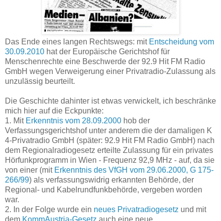
Das Ende eines langen Rechtswegs: mit
Entscheidung vom
30.09.2010
hat der Europäische Gerichtshof für
Menschenrechte eine Beschwerde der 92.9 Hit FM Radio
GmbH wegen Verweigerung einer Privatradio-Zulassung als
unzulässig beurteilt.
Die Geschichte dahinter ist etwas verwickelt, ich beschränke
mich hier auf die Eckpunkte:
1. Mit
Erkenntnis vom 28.09.2000
hob der
Verfassungsgerichtshof unter anderem die der damaligen K
4-Privatradio GmbH (später: 92.9 Hit FM Radio GmbH) nach
dem Regionalradiogesetz erteilte Zulassung für ein privates
Hörfunkprogramm in Wien - Frequenz 92,9 MHz - auf, da sie
von einer (mit
Erkenntnis des VfGH vom 29.06.2000, G 175-
266/99
) als verfassungswidrig erkannten Behörde, der
Regional- und Kabelrundfunkbehörde, vergeben worden
war.
2. In der Folge wurde ein
neues Privatradiogesetz
und mit
dem
KommAustria-Gesetz
auch eine neue