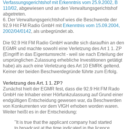
Verfassungsgerichtshof mit Erkenntnis vom 25.9.2002, B
110/02
, abgewiesen und an den Verwaltungsgerichtshof
abgetreten.
6. Der Verwaltungsgerichtshof wies die Beschwerde der
92.9 Hit FM Radio GmbH mit
Erkenntnis vom 15.09.2004,
2002/04/0142
, als unbegründet ab.
Die 92.9 Hit FM Radio GmbH wandte sich daraufhin an den
EGMR und machte sowohl eine Verletzung des Art 1 1. ZP
(Eingriff in das Eigentumsrecht - weil sie nach Erteilung der
ursprünglichen Zulassung erhebliche Investitionen getätigt
habe) als auch eine Verletzung des Art 10 EMRK geltend.
Keiner der beiden Beschwerdegründe führte zum Erfolg.
Verletzung des Art. 1 1. ZP?
Zunächst hielt der EGMR fest, dass die 92.9 Hit FM Rado
GmbH nie Inhaber einer Hörfunkzulassung auf Grund einer
endgültigen Entscheidung gewesen war, da Beschwerden
von Konkurrenten vor dem VfGH erhoben worden waren.
Weiter heißt es in der Entscheidung:
"It is true that the applicant company had started
to broadcast at the time indicated in the licence