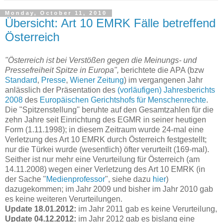
Monday, October 11, 2010
Übersicht: Art 10 EMRK Fälle betreffend
Österreich
"Österreich ist bei Verstößen gegen die Meinungs- und
Pressefreiheit Spitze in Europa",
berichtete die APA (bzw
Standard
,
Presse
,
Wiener Zeitung
) im vergangenen Jahr
anlässlich der Präsentation des
(vorläufigen) Jahresberichts
2008
des
Europäischen Gerichtshofs für Menschenrechte
.
Die "Spitzenstellung" beruhte auf den Gesamtzahlen für die
zehn Jahre seit Einrichtung des EGMR in seiner heutigen
Form (1.11.1998); in diesem Zeitraum wurde 24-mal eine
Verletzung des Art 10 EMRK durch Österreich festgestellt;
nur die Türkei wurde (wesentlich) öfter verurteilt (169-mal).
Seither ist nur mehr eine Verurteilung für Österreich (am
14.11.2008) wegen einer Verletzung des Art 10 EMRK (in
der Sache "
Medienprofessor
", siehe dazu
hier
)
dazugekommen; im Jahr 2009 und bisher im Jahr 2010 gab
es keine weiteren Verurteilungen.
Update 18.01.2012:
im Jahr 2011 gab es keine Verurteilung,
Update 04.12.2012:
im Jahr 2012 gab es bislang eine