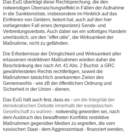
Das EuG überträgt diese Rechtsprechung, die den
notwendigen Überraschungseffekt in Fällen der Aufnahme
in die Sanktionsliste, insbesondere im Hinblick auf das
Einfrieren von Geldern, betont hat, auch auf den hier
vorliegenden Fall eines (temporären) Sende- und
Verbreitungsverbots. Auch dabei sei ein sofortiges Handeln
unerlässlich, um den "effet utile", die Wirksamkeit der
Maßnahme, nicht zu gefährden.
Die Erfordernisse der Dringlichkeit und Wirksamkeit aller
erlassenen restriktiven Maßnahmen würden daher die
Beschränkung des nach
Art. 41 Abs. 2 Buchst. a GRC
gewährleisteten Rechts rechtfertigen,
soweit die
Maßnahmen tatsächlich anerkannten Zielen des
Gemeinwohls -
wie zB der öffentlichen Ordnung und
Sicherheit in der Union -
dienen.
Das EuG hält auch fest, dass es -
um die Integrität der
demokratischen Debatte innerhalb der europäischen
Gesellschaft zu wahren -
notwendig geworden sei, nach
dem Ausbruch des bewaffneten Konflikts restriktive
Maßnahmen gegenüber Medien zu ergreifen, die vom
russischen Staat - dem Aggressorstaat - finanziert werden,