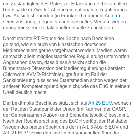
die Zuständigkeit des Rates zur Erlassung der bekämpften
Rechtsakte in Zweifel. Alleine die nationalen Regulierungs-
bzw. Aufsichtsbehörden (in Frankreich nunmehr
Arcom
)
seien zuständig, gegen ein audiovisuelles Medium wegen
unangemessener redaktioneller Inhalte zu bestrafen.
Damit machte RT France der Sache nach Bedenken
geltend, wie sie auch von klassischen deutschen
Medienrechtlern gerne vorgebracht werden: Medien wären
demnach allein mitgliedstaatlicher Regulierung unterworfen.
Abgesehen davon, dass diese Ansicht schon die
Binnenmarkt-Dimension der Medienregulierung übersieht
(Stichwort: AVMD-Richtlinie), greift sie im Fall der
Sanktionierung russischer Staatsmedien schon wegen der
anderen Kompetenzgrundlage nicht, wie das EuG in seinem
Urteil deutlich macht:
Der bekämpfte Beschluss stützt sich auf
Art 29 EUV
, wonach
der Rat den Standpunkt der Union (im Rahmen der GASP,
der Gemeinsamen Außen- und Sicherheitspolitik) bestimmt.
Nach der Rechtsprechung des EuGH verfügt der Rat dabei
"wegen des breiten Spektrums der in Art. 3 Abs. 5 EUV und
Art. 21 EUV sowie den speziellen Vorschriften über die