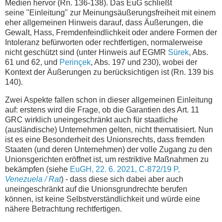
Medien hervor (Rn. 136-138). Das EuG schließt
seine
"Einleitung" zur Meinungsäußerungsfreiheit
mit
einem
eher allgemeinen Hinweis darauf, dass
Äußerungen, die
Gewalt, Hass, Fremdenfeindlichkeit oder andere Formen der
Intoleranz befürworten oder rechtfertigen, normalerweise
nicht geschützt sind (unter Hinweis auf EGMR
Sürek
, Abs.
61 und 62, und
Pe
rinçek
, Abs. 197 und 230), wobei der
Kontext der Äußerungen zu berücksichtigen ist (Rn. 139 bis
140).
Zwei Aspekte fallen schon in dieser allgemeinen Einleitung
auf: erstens wird die Frage, ob die Garantien des Art. 11
GRC wirklich uneingeschränkt auch für staatliche
(ausländische) Unternehmen gelten, nicht thematisiert. Nun
ist es eine Besonderheit des Unionsrechts, dass fremden
Staaten (und deren Unternehmen) der volle Zugang zu den
Unionsgerichten eröffnet ist, um restriktive Maßnahmen zu
bekämpfen (siehe
EuGH, 22. 6. 2021, C-872/19 P,
Venezuela / Rat
) - dass diese sich dabei aber auch
uneingeschränkt auf die Unionsgrundrechte berufen
können, ist keine Selbstverständlichkeit und würde eine
nähere Betrachtung rechtfertigen.