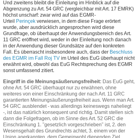
Und zweitens bleibt die Einleitung im Hinblick auf die
Abgrenzung zu Art. 54 GRC (vergleichbar mit Art. 17 EMRK)
höchst unscharf: zwar wird auf das EGMR-
Urteil
Pe
rinçek
verwiesen, in dem diese Frage erörtert
wurde, aber ausdrücklich angesprochen wird diese
Grundfrage, ob überhaupt der Anwendungsbereich des Art.
11 GRC eröffnet wird, weder in der Einleitung noch danach
in der Anwendung dieser Grundsätze auf den konkreten
Fall. Es überrascht insbesondere auch, dass der
Beschluss
des EGMR im Fall Roj TV
im Urteil des EuG überhaupt nicht
erwähnt wird, obwohl das EuG Rechtsprechung des EGMR
sonst umfassend zitiert.
Eingriff in die Meinungsäußerungsfreiheit:
Das EuG geht,
ohne Art. 54 GRC überhaupt nur zu erwähnen, ohne
weiteres von einer Einschränkung der nach Art. 11 GRC
garantierten Meinungsäußerungsfreiheit aus. Wenn man Art.
54 GRC ausblendet - was allerdings keineswegs naheliegt
-, ist das natürlich konsequent und richtig. Damit stellen sich
dann die Folgefragen, ob im Sinne des Art. 52 GRC die
Einschränkung 1. "gesetzlich vorgeschrieben" ist, 2. den
Wesensgehalt des Grundrechts achtet, 3. einem von der
Union anerkannten, dem Gemeinwohl dienenden Ziel