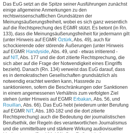
Das EuG setzt an die Spitze seiner Ausführungen zunächst
einige allgemeine Anmerkungen zu den
rechtswissenschaftlichen Grundsätzen der
Meinungsäußerungsfreiheit, wobei es sich ganz wesentlich
auf die Rechtsprechung des EGMR stützt. Es betont (in Rn.
133), dass die Meinungsäußerungsfreiheit für jedermann gilt
(unter Hinweis auf EGMR
Öztürk
, Abs. 49), auch für
schockierende oder störende Äußerungen (unter Hinweis
auf EGMR
Handyside
, Abs. 49, und - etwas irritierend -
auf
NIT
, Abs. 177 und die dort zitierte Rechtsprechung, die
sich aber auf die Frage der Notwendigkeit eines Eingriffs
bezieht). Danach (Rn. 134) verweist das EuG darauf, dass
es in demokratischen Gesellschaften grundsätzlich als
notwendig erachtet werden kann, Hassrede zu
sanktionieren, sofern die Beschränkungen oder Sanktionen
in einem angemessenen Verhältnis zum verfolgten Ziel
stehen (unter Hinweis auf EGMR
Erbakan
, Abs. 56, und
Rouillan
, Abs. 66). Das EuG hebt (wiederum unter Berufung
auf EGMR
NIT
, Abs. 180-182 und die dort zitierte
Rechtsprechung) auch die Bedeutung der journalistischen
Berufsethik, der Regeln des verantwortlichen Journalismus
und die unmittelbare und stärkere Wirkung audiovisueller