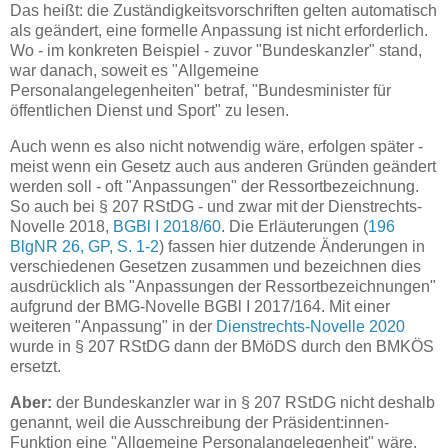
Das heißt: die Zuständigkeitsvorschriften gelten automatisch
als geändert, eine formelle Anpassung ist nicht erforderlich.
Wo - im konkreten Beispiel - zuvor "Bundeskanzler" stand,
war danach, soweit es "Allgemeine
Personalangelegenheiten" betraf, "Bundesminister für
öffentlichen Dienst und Sport" zu lesen.
Auch wenn es also nicht notwendig wäre, erfolgen später -
meist wenn ein Gesetz auch aus anderen Gründen geändert
werden soll - oft "Anpassungen" der Ressortbezeichnung.
So auch bei § 207 RStDG - und zwar mit der Dienstrechts-
Novelle 2018,
BGBl I 2018/60
. Die Erläuterungen (
196
BlgNR 26, GP, S. 1-2
) fassen hier dutzende Änderungen in
verschiedenen Gesetzen zusammen und bezeichnen dies
ausdrücklich als "Anpassungen der Ressortbezeichnungen"
aufgrund der BMG-Novelle BGBl I 2017/164. Mit einer
weiteren "Anpassung" in der
Dienstrechts-Novelle 2020
wurde in § 207 RStDG dann der BMöDS durch den BMKÖS
ersetzt.
Aber:
der Bundeskanzler war in § 207 RStDG nicht deshalb
genannt, weil die Ausschreibung der Präsident:innen-
Funktion eine "Allgemeine Personalangelegenheit" wäre,