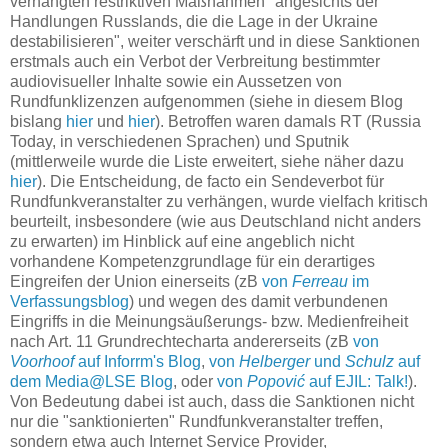
verhängten restriktiven Maßnahmen "angesichts der
Handlungen Russlands, die die Lage in der Ukraine
destabilisieren", weiter verschärft und in diese Sanktionen
erstmals auch ein Verbot der Verbreitung bestimmter
audiovisueller Inhalte sowie ein Aussetzen von
Rundfunklizenzen aufgenommen (siehe in diesem Blog
bislang
hier
und
hier
). Betroffen waren damals RT (Russia
Today, in verschiedenen Sprachen) und Sputnik
(mittlerweile wurde die Liste erweitert, siehe näher dazu
hier
). Die Entscheidung, de facto ein Sendeverbot für
Rundfunkveranstalter zu verhängen, wurde vielfach kritisch
beurteilt, insbesondere (wie aus Deutschland nicht anders
zu erwarten) im Hinblick auf eine angeblich nicht
vorhandene Kompetenzgrundlage für ein derartiges
Eingreifen der Union einerseits (zB
von
Ferreau
im
Verfassungsblog
) und wegen des damit verbundenen
Eingriffs in die Meinungsäußerungs- bzw. Medienfreiheit
nach Art. 11 Grundrechtecharta andererseits (zB
von
Voorhoof
auf Inforrm's Blog
,
von
Helberger
und
Schulz
auf
dem Media@LSE Blog
, oder
von
Popović
auf EJIL: Talk!
).
Von Bedeutung dabei ist auch, dass die Sanktionen nicht
nur die "sanktionierten" Rundfunkveranstalter treffen,
sondern etwa auch Internet Service Provider,