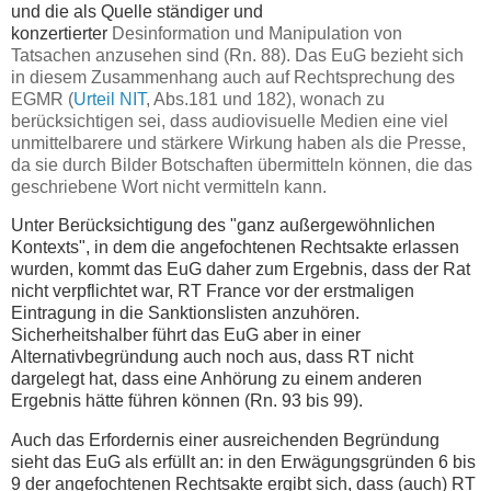
und die als Quelle ständiger und
konzertierter
Desinformation und Manipulation von
Tatsachen anzusehen sind (Rn. 88). Das EuG bezieht sich
in diesem Zusammenhang auch auf Rechtsprechung des
EGMR (
Urteil NIT
, Abs.181 und 182), wonach zu
berücksichtigen sei, dass audiovisuelle Medien eine viel
unmittelbarere und stärkere Wirkung haben als die Presse,
da sie durch Bilder Botschaften übermitteln können, die das
geschriebene Wort nicht vermitteln kann.
Unter Berücksichtigung des "ganz außergewöhnlichen
Kontexts", in dem die angefochtenen Rechtsakte erlassen
wurden, kommt das EuG daher zum Ergebnis, dass der Rat
nicht verpflichtet war, RT France vor der erstmaligen
Eintragung in die Sanktionslisten anzuhören.
Sicherheitshalber führt das EuG aber in einer
Alternativbegründung auch noch aus, dass RT nicht
dargelegt hat, dass eine Anhörung zu einem anderen
Ergebnis hätte führen können (Rn. 93 bis 99).
Auch das Erfordernis einer ausreichenden Begründung
sieht das EuG als erfüllt an: in den Erwägungsgründen 6 bis
9 der angefochtenen Rechtsakte ergibt sich, dass (auch) RT