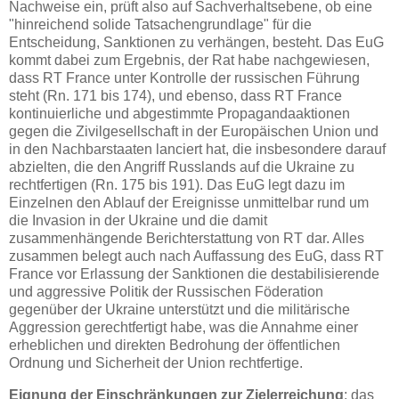
Nachweise ein, prüft also auf Sachverhaltsebene, ob eine
"hinreichend solide Tatsachengrundlage" für die
Entscheidung, Sanktionen zu verhängen, besteht. Das EuG
kommt dabei zum Ergebnis, der Rat habe nachgewiesen,
dass RT France unter Kontrolle der russischen Führung
steht (Rn. 171 bis 174), und ebenso, dass RT France
kontinuierliche und abgestimmte Propagandaaktionen
gegen die Zivilgesellschaft in der Europäischen Union und
in den Nachbarstaaten lanciert hat, die insbesondere darauf
abzielten, die den Angriff Russlands auf die Ukraine zu
rechtfertigen (Rn. 175 bis 191). Das EuG legt dazu im
Einzelnen den Ablauf der Ereignisse unmittelbar rund um
die Invasion in der Ukraine und die damit
zusammenhängende Berichterstattung von RT dar. Alles
zusammen belegt auch nach Auffassung des EuG, dass RT
France vor Erlassung der Sanktionen die destabilisierende
und aggressive Politik der Russischen Föderation
gegenüber der Ukraine unterstützt und die militärische
Aggression gerechtfertigt habe, was die Annahme einer
erheblichen und direkten Bedrohung der öffentlichen
Ordnung und Sicherheit der Union rechtfertige.
Eignung der Einschränkungen zur Zielerreichung
: das