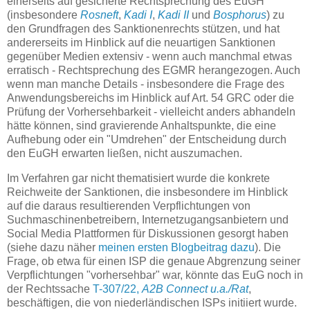
einerseits auf gesicherte Rechtsprechung des EuGH
(insbesondere
Rosneft
,
Kadi I
,
Kadi II
und
Bosphorus
) zu
den Grundfragen des Sanktionenrechts stützen, und hat
andererseits im Hinblick auf die neuartigen Sanktionen
gegenüber Medien extensiv - wenn auch manchmal etwas
erratisch - Rechtsprechung des EGMR herangezogen. Auch
wenn man manche Details - insbesondere die Frage des
Anwendungsbereichs im Hinblick auf Art. 54 GRC oder die
Prüfung der Vorhersehbarkeit - vielleicht anders abhandeln
hätte können, sind gravierende Anhaltspunkte, die eine
Aufhebung oder ein "Umdrehen" der Entscheidung durch
den EuGH erwarten ließen, nicht auszumachen.
Im Verfahren gar nicht thematisiert wurde die konkrete
Reichweite der Sanktionen, die insbesondere im Hinblick
auf die daraus resultierenden Verpflichtungen von
Suchmaschinenbetreibern, Internetzugangsanbietern und
Social Media Plattformen für Diskussionen gesorgt haben
(siehe dazu näher
meinen ersten Blogbeitrag dazu
). Die
Frage, ob etwa für einen ISP die genaue Abgrenzung seiner
Verpflichtungen "vorhersehbar" war, könnte das EuG noch in
der Rechtssache
T-307/22,
A2B Connect u.a./Rat
,
beschäftigen, die von niederländischen ISPs initiiert wurde.