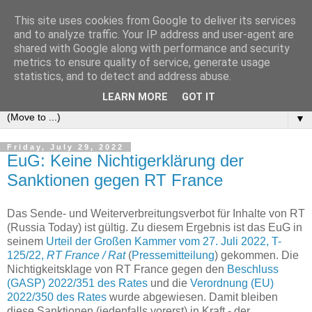
This site uses cookies from Google to deliver its services
e-comm
and to analyze traffic. Your IP address and user-agent are
shared with Google along with performance and security
metrics to ensure quality of service, generate usage
Blog zum österreichischen und europäischen Recht der
statistics, and to detect and address abuse.
elektronischen Kommunikationsnetze und -dienste
LEARN MORE
GOT IT
▼
Friday, July 29, 2022
EuG: Keine Nichtigerklärung der
Sanktionen gegen RT France
Das Sende- und Weiterverbreitungsverbot für Inhalte von RT
(Russia Today) ist gültig. Zu diesem Ergebnis ist das EuG in
seinem
Urteil der Großen Kammer vom 27. Juli 2022, T-
125/22,
RT France / Rat
(
Pressemitteilung
) gekommen. Die
Nichtigkeitsklage von RT France gegen den
Beschluss
(GASP) 2022/351 des Rates
und die
Verordnung (EU)
2022/350 des Rates
wurde abgewiesen. Damit bleiben
diese Sanktionen (jedenfalls vorerst) in Kraft - der