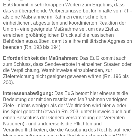
EuG kommt in sehr knappen Worten zum Ergebnis, dass
das vorübergehende Verbreitungsverbot für Inhalte von RT -
als eine Maßnahme im Rahmen einer schnellen,
einheitlichen, abgestuften und koordinierten Reaktion der
Union - eine geeignete Maßnahme sei, um das Ziel zu
erreichen, größtmöglichen Druck auf die russischen
Behörden auszuüben, damit sie ihre militärische Aggression
beenden (Rn. 193 bis 194).
Erforderlichkeit der Maßnahmen
: Das EuG kommt auch
zum Schluss, dass Sendeverbote in einzelnen Staaten oder
die Verpflichtung, Warnhinweise einzublenden, zur
Zielerreichung nicht geeignet gewesen wären (Rn. 196 bis
200).
Interessenabwägung:
Das EuG betont hier einerseits die
Bedeutung der mit den restriktiven Maßnahmen verfolgten
Ziele - nichts weniger als der Weltfrieden wird hier wieder
ins Spiel gebracht (etwa in Rn. 203, unter Hinweis auch auf
einen Beschluss der Generalversammlung der Vereinten
Nationen) - und andererseits die Pflichten und
Verantwortlichkeiten, die die Ausübung des Rechts auf freie
Meinungsäußerung nach der Rechtsprechung des EGMR