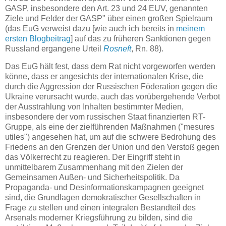
GASP, insbesondere den Art. 23 und 24 EUV, genannten
Ziele und Felder der GASP" über einen großen Spielraum
(das EuG verweist dazu [wie auch ich bereits in
meinem
ersten Blogbeitrag
] auf das zu früheren Sanktionen gegen
Russland ergangene Urteil
Rosneft
, Rn. 88).
Das EuG hält fest, dass dem Rat nicht vorgeworfen werden
könne, dass er angesichts der internationalen Krise, die
durch die Aggression der Russischen Föderation gegen die
Ukraine verursacht wurde, auch das vorübergehende Verbot
der Ausstrahlung von Inhalten bestimmter Medien,
insbesondere der vom russischen Staat finanzierten RT-
Gruppe, als eine der zielführenden Maßnahmen ("mesures
utiles") angesehen hat, um auf die schwere Bedrohung des
Friedens an den Grenzen der Union und den Verstoß gegen
das Völkerrecht zu reagieren. Der Eingriff steht in
unmittelbarem Zusammenhang mit den Zielen der
Gemeinsamen Außen- und Sicherheitspolitik. Da
Propaganda- und Desinformationskampagnen geeignet
sind, die Grundlagen demokratischer Gesellschaften in
Frage zu stellen und einen integralen Bestandteil des
Arsenals moderner Kriegsführung zu bilden, sind die