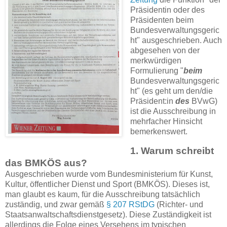
Präsidentin oder des
Präsidenten beim
Bundesverwaltungsgeric
ht" ausgeschrieben. Auch
abgesehen von der
merkwürdigen
Formulierung "
beim
Bundesverwaltungsgeric
ht" (es geht um den/die
Präsident:in
des
BVwG)
ist die Ausschreibung in
mehrfacher Hinsicht
bemerkenswert.
1. Warum schreibt
das BMKÖS aus?
Ausgeschrieben wurde vom Bundesministerium für Kunst,
Kultur, öffentlicher Dienst und Sport (BMKÖS). Dieses ist,
man glaubt es kaum, für die Ausschreibung tatsächlich
zuständig, und zwar gemäß
§ 207 RStDG
(Richter- und
Staatsanwaltschaftsdienstgesetz). Diese Zuständigkeit ist
allerdings die Folge eines Versehens im typischen