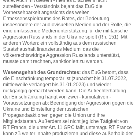
wäre. Auch mit diesem - meines Erachtens nicht
zutreffenden - Verständnis bejaht das EuG die
Vorhersehbarkeit angesichts des weiten
Ermessensspielraums des Rates, der Bedeutung
insbesondere der audiovisuellen Medien und der Rolle, die
eine umfassende Medienunterstützung für die militärische
Aggression Russlands in der Ukraine spielt (Rn. 151). Mit
anderen Worten: ein vollständig aus dem russischen
Staatshaushalt finanziertes Medium, das die
völkerrechtswidrige Aggression Russlands unterstützt,
musste damit rechnen, sanktioniert zu werden.
Wesensgehalt des Grundrechtes:
das EuG betont, dass
die Einschränkung temporär ist (zunächst bis 31.07.2022,
mittlerweile verlängert bis 31.01.2023) und wieder
rückgängig gemacht werden kann. Die Aufrechterhaltung
der Einschränkung hängt von zwei - kumulativen -
Voraussetzungen ab: Beendigung der Aggression gegen die
Ukraine und Einstellung der russischen
Propagandaaktionen gegen die Union und ihre
Mitgliedstaaten. Außerdem sei nicht jegliche Tätigkeit von
RT France, die unter Art. 11 GRC fällt, untersagt. RT France
kann zB weiter Inhalte produzieren und diese außerhalb der