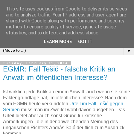
This site uses cookies from Google to deliver its services
e-comm
and to analyze traffic. Your IP address and user-agent are
shared with Google along with performance and security
metrics to ensure quality of service, generate usage
Blog zum österreichischen und europäischen Recht der
statistics, and to detect and address abuse.
elektronischen Kommunikationsnetze und -dienste
LEARN MORE
GOT IT
▼
Tuesday, February 11, 2014
EGMR: Fall Tešić - falsche Kritik an
Anwalt im öffentlichen Interesse?
Ist wirklich jede Kritik an einem Anwalt, auch wenn sie keine
Faktengrundlage hat, im öffentlichen Interesse? Nach dem
vom EGMR heute verkündeten
Urteil im Fall Tešić gegen
Serbien
muss man im Zweifel wohl davon ausgehen. Das
Urteil bietet aber auch sonst Grund für kritische
Anmerkungen - die in der abweichenden Meinung des
ungarischen Richters András Sajó deutlich zum Ausdruck
kommen.