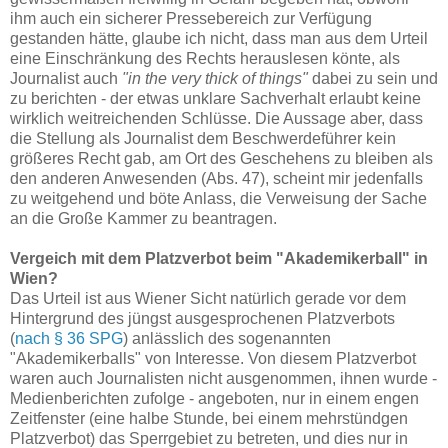
ihm auch ein sicherer Pressebereich zur Verfügung
gestanden hätte, glaube ich nicht, dass man aus dem Urteil
eine Einschränkung des Rechts herauslesen könte, als
Journalist auch
"in the very thick of things"
dabei zu sein und
zu berichten - der etwas unklare Sachverhalt erlaubt keine
wirklich weitreichenden Schlüsse. Die Aussage aber, dass
die Stellung als Journalist dem Beschwerdeführer kein
größeres Recht gab, am Ort des Geschehens zu bleiben als
den anderen Anwesenden (Abs. 47), scheint mir jedenfalls
zu weitgehend und böte Anlass, die Verweisung der Sache
an die Große Kammer zu beantragen.
Vergeich mit dem Platzverbot beim "Akademikerball" in
Wien?
Das Urteil ist aus Wiener Sicht natürlich gerade vor dem
Hintergrund des jüngst ausgesprochenen Platzverbots
(
nach § 36 SPG
) anlässlich des sogenannten
"Akademikerballs" von Interesse. Von diesem Platzverbot
waren auch Journalisten nicht ausgenommen, ihnen wurde -
Medienberichten zufolge - angeboten, nur in einem engen
Zeitfenster (eine halbe Stunde, bei einem mehrstündgen
Platzverbot) das Sperrgebiet zu betreten, und dies nur in