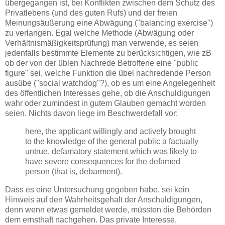
übergegangen ist, bei Konflikten zwischen dem Schutz des
Privatlebens (und des guten Rufs) und der freien
Meinungsäußerung eine Abwägung ("balancing exercise")
zu verlangen. Egal welche Methode (Abwägung oder
Verhältnismäßigkeitsprüfung) man verwende, es seien
jedenfalls bestimmte Elemente zu berücksichtigen, wie zB
ob der von der üblen Nachrede Betroffene eine "public
figure" sei, welche Funktion die übel nachredende Person
ausübe ("social watchdog"?), ob es um eine Angelegenheit
des öffentlichen Interesses gehe, ob die Anschuldigungen
wahr oder zumindest in gutem Glauben gemacht worden
seien. Nichts davon liege im Beschwerdefall vor:
here, the applicant willingly and actively brought
to the knowledge of the general public a factually
untrue, defamatory statement which was likely to
have severe consequences for the defamed
person (that is, debarment).
Dass es eine Untersuchung gegeben habe, sei kein
Hinweis auf den Wahrheitsgehalt der Anschuldigungen,
denn wenn etwas gemeldet werde, müssten die Behörden
dem ernsthaft nachgehen. Das private Interesse,