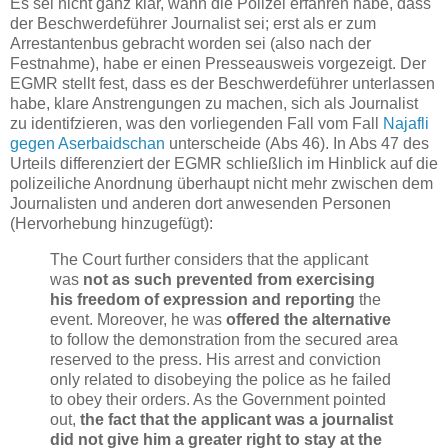
Es sei nicht ganz klar, wann die Polizei erfahren habe, dass
der Beschwerdeführer Journalist sei; erst als er zum
Arrestantenbus gebracht worden sei (also nach der
Festnahme), habe er einen Presseausweis vorgezeigt. Der
EGMR stellt fest, dass es der Beschwerdeführer unterlassen
habe, klare Anstrengungen zu machen, sich als Journalist
zu identifzieren, was den vorliegenden Fall vom Fall
Najafli
gegen Aserbaidschan
unterscheide (Abs 46). In Abs 47 des
Urteils differenziert der EGMR schließlich im Hinblick auf die
polizeiliche Anordnung überhaupt nicht mehr zwischen dem
Journalisten und anderen dort anwesenden Personen
(Hervorhebung hinzugefügt):
The Court further considers that the applicant
was
not as such prevented from exercising
his freedom of expression and reporting
the
event. Moreover, he was
offered the alternative
to follow the demonstration from the secured area
reserved to the press. His arrest and conviction
only related to disobeying the police as he failed
to obey their orders. As the Government pointed
out,
the fact that the applicant was a journalist
did not give him a greater right to stay at the