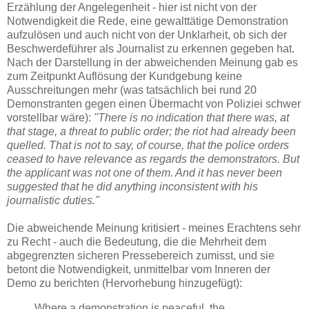
Erzählung der Angelegenheit - hier ist nicht von der
Notwendigkeit die Rede, eine gewalttätige Demonstration
aufzulösen und auch nicht von der Unklarheit, ob sich der
Beschwerdeführer als Journalist zu erkennen gegeben hat.
Nach der Darstellung in der abweichenden Meinung gab es
zum Zeitpunkt Auflösung der Kundgebung keine
Ausschreitungen mehr (was tatsächlich bei rund 20
Demonstranten gegen einen Übermacht von Poliziei schwer
vorstellbar wäre):
"There is no indication that there was, at
that stage, a threat to public order; the riot had already been
quelled. That is not to say, of course, that the police orders
ceased to have relevance as regards the demonstrators. But
the applicant was not one of them. And it has never been
suggested that he did anything inconsistent with his
journalistic duties."
Die abweichende Meinung kritisiert - meines Erachtens sehr
zu Recht - auch die Bedeutung, die die Mehrheit dem
abgegrenzten sicheren Pressebereich zumisst, und sie
betont die Notwendigkeit, unmittelbar vom Inneren der
Demo zu berichten (Hervorhebung hinzugefügt):
Where a demonstration is peaceful, the