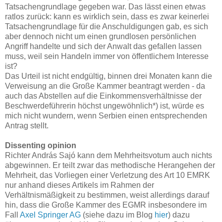
Tatsachengrundlage gegeben war. Das lässt einen etwas
ratlos zurück: kann es wirklich sein, dass es zwar keinerlei
Tatsachengrundlage für die Anschuldigungen gab, es sich
aber dennoch nicht um einen grundlosen persönlichen
Angriff handelte und sich der Anwalt das gefallen lassen
muss, weil sein Handeln immer von öffentlichem Interesse
ist?
Das Urteil ist nicht endgültig, binnen drei Monaten kann die
Verweisung an die Große Kammer beantragt werden - da
auch das Abstellen auf die Einkommensverhältnisse der
Beschwerdeführerin höchst ungewöhnlich*) ist, würde es
mich nicht wundern, wenn Serbien einen entsprechenden
Antrag stellt.
Dissenting opinion
Richter András Sajó kann dem Mehrheitsvotum auch nichts
abgewinnen. Er teilt zwar das methodische Herangehen der
Mehrheit, das Vorliegen einer Verletzung des Art 10 EMRK
nur anhand dieses Artikels im Rahmen der
Verhältnismäßigkeit zu bestimmen, weist allerdings darauf
hin, dass die Große Kammer des EGMR insbesondere im
Fall
Axel Springer AG
(siehe dazu im Blog
hier
) dazu