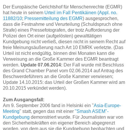
Der Europäische Gerichtshof für Menschenrechte (EGMR)
hat heute in seinem
Urteil im Fall Pentikäinen (Appl. no.
11882/10
;
Pressemitteilung des EGMR
) ausgesprochen,
dass die Festnahme und Verurteilung (Schuldspruch ohne
Strafe) eines Pressefotografen, der trotz Aufforderung der
Polizei den Ort einer (aufgelösten) gewalttätigen
Kundgebung nicht verließ, diesen nicht in seinem Recht auf
freie Meinungsäußerung nach Art 10 EMRK verletzte. (Das
Urteil ist nicht endgültig, binnen drei Monaten kann die
Verweisung an die Große Kammer des EGMR beantragt
werden.
Update 07.06.2014:
Der Fall wurde mit Beschluss
des Grand Chamber Panel vom 02.06.2014 auf Antrag des
Beschwerdeführers an die Große Kammer verwiesen;
Update 14.10.2015: das Urteil der Großen Kammer wird am
20.10.2015 verkündet werden).
Zum Ausgangsfall:
Am 9. September 2006 fand in Helsinki ein "
Asia-Europe-
Meeting
" statt, gegen das mit einer
"Smash ASEM"-
Kundgebung
demonstriert wurde. Für Journalisten war von
den Sicherheitskräften ein eigener Bereich abgegrenzt
worden, von dem aus sie die Kundgebung beobachten und