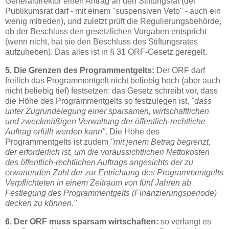
Generaldirektor einen Antrag an den Stiftungsrat (der
Publikumsrat darf - mit einem "suspensiven Veto" - auch ein
wenig mitreden), und zuletzt prüft die Regulierungsbehörde,
ob der Beschluss den gesetzlichen Vorgaben entspricht
(wenn nicht, hat sie den Beschluss des Stiftungsrates
aufzuheben). Das alles ist in § 31 ORF-Gesetz geregelt.
5. Die Grenzen des Programmentgelts:
Der ORF darf
freilich das Programmentgelt nicht beliebig hoch (aber auch
nicht beliebig tief) festsetzen: das Gesetz schreibt vor, dass
die Höhe des Programmentgelts so festzulegen ist,
"dass
unter Zugrundelegung einer sparsamen, wirtschaftlichen
und zweckmäßigen Verwaltung der öffentlich-rechtliche
Auftrag erfüllt werden kann"
. Die Höhe des
Programmentgelts ist zudem
"mit jenem Betrag begrenzt,
der erforderlich ist, um die voraussichtlichen Nettokosten
des öffentlich-rechtlichen Auftrags angesichts der zu
erwartenden Zahl der zur Entrichtung des Programmentgelts
Verpflichteten in einem Zeitraum von fünf Jahren ab
Festlegung des Programmentgelts (Finanzierungsperiode)
decken zu können."
6. Der ORF muss sparsam wirtschaften:
so verlangt es