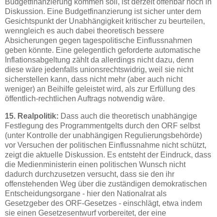
Budgetfinanzierung kommen soll, ist derzeit offenbar noch in
Diskussion. Eine Budgetfinanzierung ist sicher unter dem
Gesichtspunkt der Unabhängigkeit kritischer zu beurteilen,
wenngleich es auch dabei theoretisch bessere
Absicherungen gegen tagespolitische Einflussnahmen
geben könnte. Eine gelegentlich geforderte automatische
Inflationsabgeltung zählt da allerdings nicht dazu, denn
diese wäre jedenfalls unionsrechtswidrig, weil sie nicht
sicherstellen kann, dass nicht mehr (aber auch nicht
weniger) an Beihilfe geleistet wird, als zur Erfüllung des
öffentlich-rechtlichen Auftrags notwendig wäre.
15. Realpolitik:
Dass auch die theoretisch unabhängige
Festlegung des Programmentgelts durch den ORF selbst
(unter Kontrolle der unabhängigen Regulierungsbehörde)
vor Versuchen der politischen Einflussnahme nicht schützt,
zeigt die aktuelle Diskussion. Es entsteht der Eindruck, dass
die Medienministerin einen politischen Wunsch nicht
dadurch durchzusetzen versucht, dass sie den ihr
offenstehenden Weg über die zuständigen demokratischen
Entscheidungsorgane - hier den Nationalrat als
Gesetzgeber des ORF-Gesetzes - einschlägt, etwa indem
sie einen Gesetzesentwurf vorbereitet, der eine