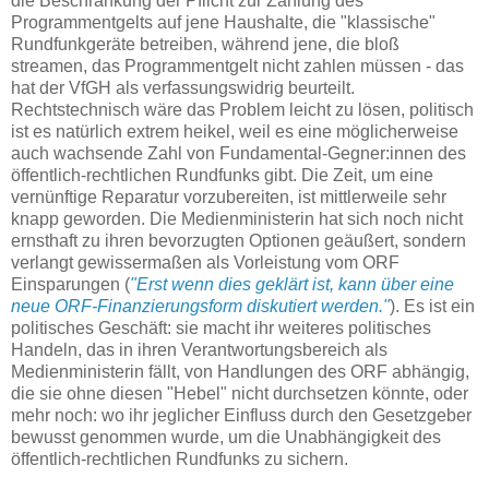
die Beschränkung der Pflicht zur Zahlung des
Programmentgelts auf jene Haushalte, die "klassische"
Rundfunkgeräte betreiben, während jene, die bloß
streamen, das Programmentgelt nicht zahlen müssen - das
hat der VfGH als verfassungswidrig beurteilt.
Rechtstechnisch wäre das Problem leicht zu lösen, politisch
ist es natürlich extrem heikel, weil es eine möglicherweise
auch wachsende Zahl von Fundamental-Gegner:innen des
öffentlich-rechtlichen Rundfunks gibt. Die Zeit, um eine
vernünftige Reparatur vorzubereiten, ist mittlerweile sehr
knapp geworden. Die Medienministerin hat sich noch nicht
ernsthaft zu ihren bevorzugten Optionen geäußert, sondern
verlangt gewissermaßen als Vorleistung vom ORF
Einsparungen (
"Erst wenn dies geklärt ist, kann über eine
neue ORF-Finanzierungsform diskutiert werden."
). Es ist ein
politisches Geschäft: sie macht ihr weiteres politisches
Handeln, das in ihren Verantwortungsbereich als
Medienministerin fällt, von Handlungen des ORF abhängig,
die sie ohne diesen "Hebel" nicht durchsetzen könnte, oder
mehr noch: wo ihr jeglicher Einfluss durch den Gesetzgeber
bewusst genommen wurde, um die Unabhängigkeit des
öffentlich-rechtlichen Rundfunks zu sichern.