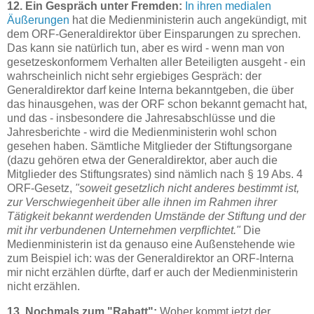
12. Ein Gespräch unter Fremden:
In ihren medialen
Äußerungen
hat die Medienministerin auch angekündigt, mit
dem ORF-Generaldirektor über Einsparungen zu sprechen.
Das kann sie natürlich tun, aber es wird - wenn man von
gesetzeskonformem Verhalten aller Beteiligten ausgeht - ein
wahrscheinlich nicht sehr ergiebiges Gespräch: der
Generaldirektor darf keine Interna bekanntgeben, die über
das hinausgehen, was der ORF schon bekannt gemacht hat,
und das - insbesondere die Jahresabschlüsse und die
Jahresberichte - wird die Medienministerin wohl schon
gesehen haben. Sämtliche Mitglieder der Stiftungsorgane
(dazu gehören etwa der Generaldirektor, aber auch die
Mitglieder des Stiftungsrates) sind nämlich nach § 19 Abs. 4
ORF-Gesetz,
"soweit gesetzlich nicht anderes bestimmt ist,
zur Verschwiegenheit über alle ihnen im Rahmen ihrer
Tätigkeit bekannt werdenden Umstände der Stiftung und der
mit ihr verbundenen Unternehmen verpflichtet."
Die
Medienministerin ist da genauso eine Außenstehende wie
zum Beispiel ich: was der Generaldirektor an ORF-Interna
mir nicht erzählen dürfte, darf er auch der Medienministerin
nicht erzählen.
13. Nochmals zum "Rabatt":
Woher kommt jetzt der