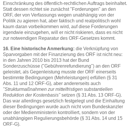
Einschränkung des öffentlich-rechtlichen Auftrags beinhaltet.
Statt dessen richtet sie zunächst "Forderungen" an den
ORF, der von Verfassungs wegen unabhängig von der
Politik zu agieren hat, aber faktisch und realpolitisch wohl
kaum daran vorbeikommen wird, auf diese Forderungen
irgendwie einzugehen, will er nicht riskieren, dass es nicht
zur notwendigen Reparatur des ORF-Gesetzes kommt.
16. Eine historische Anmerkung:
die Verknüpfung von
Sparvorgaben mit der Finanzierung des ORF ist nicht neu:
in den Jahren 2010 bis 2013 hat der Bund
Sonderzuschüsse ("Gebührenrefundierung") an den ORF
geleistet, als Gegenleistung musste der ORF einerseits
bestimmte Bedingungen (Mehrleistungen) erfüllen (§ 31
Abs. 11 und 12 ORF-G), aber andererseits auch
"Strukturmaßnahmen zur mittelfristigen substantiellen
Reduktion der Kostenbasis"
setzen (§ 31 Abs. 13 ORF-G).
Das war allerdings gesetzlich festgelegt und die Einhaltung
dieser Bedingungen wurde auch nicht vom Bundeskanzler
oder der Medienministerin kontrolliert, sondern von der
unabhängigen Regulierungsbehörde (§ 31 Abs. 14 und 15
ORF-G).