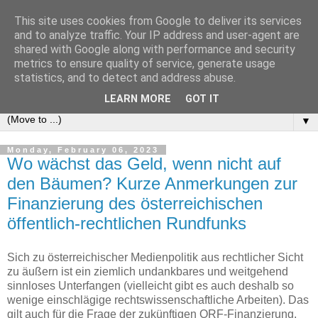
This site uses cookies from Google to deliver its services
e-comm
and to analyze traffic. Your IP address and user-agent are
shared with Google along with performance and security
metrics to ensure quality of service, generate usage
Blog zum österreichischen und europäischen Recht der
statistics, and to detect and address abuse.
elektronischen Kommunikationsnetze und -dienste
LEARN MORE
GOT IT
▼
Monday, February 06, 2023
Wo wächst das Geld, wenn nicht auf
den Bäumen? Kurze Anmerkungen zur
Finanzierung des österreichischen
öffentlich-rechtlichen Rundfunks
Sich zu österreichischer Medienpolitik aus rechtlicher Sicht
zu äußern ist ein ziemlich undankbares und weitgehend
sinnloses Unterfangen (vielleicht gibt es auch deshalb so
wenige einschlägige rechtswissenschaftliche Arbeiten). Das
gilt auch für die Frage der zukünftigen ORF-Finanzierung,