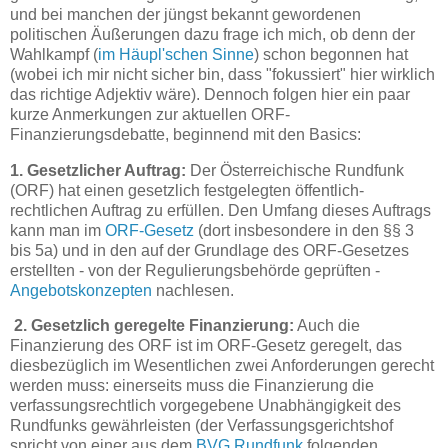
und bei manchen der jüngst bekannt gewordenen
politischen Äußerungen dazu frage ich mich, ob denn der
Wahlkampf (
im Häupl'schen Sinne
) schon begonnen hat
(wobei ich mir nicht sicher bin, dass "fokussiert" hier wirklich
das richtige Adjektiv wäre). Dennoch folgen hier ein paar
kurze Anmerkungen zur aktuellen ORF-
Finanzierungsdebatte, beginnend mit den Basics:
1. Gesetzlicher Auftrag:
Der Österreichische Rundfunk
(ORF) hat einen gesetzlich festgelegten öffentlich-
rechtlichen Auftrag zu erfüllen. Den Umfang dieses Auftrags
kann man im
ORF-Gesetz
(dort insbesondere in den §§ 3
bis 5a) und in den auf der Grundlage des ORF-Gesetzes
erstellten - von der Regulierungsbehörde geprüften -
Angebotskonzepten
nachlesen.
2. Gesetzlich geregelte Finanzierung:
Auch die
Finanzierung des ORF ist im ORF-Gesetz geregelt, das
diesbezüglich im Wesentlichen zwei Anforderungen gerecht
werden muss: einerseits muss die Finanzierung die
verfassungsrechtlich vorgegebene Unabhängigkeit des
Rundfunks gewährleisten (der Verfassungsgerichtshof
spricht von einer aus dem
BVG Rundfunk
folgenden