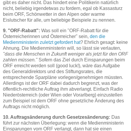
gibt es daher nicht. Das hindert eine Politikerin natürlich
nicht, beliebig irgendetwas zu fordern, egal ob Kassasturz
beim ORF, Schönwetter in den Alpen oder warme
Eislutscher für alle, um beliebige Beispiele zu nennen.
9. "ORF-Rabatt":
Was soll ein "ORF-Rabatt für die
Österreicherinnen und Österreicher" sein,
den die
Medienministerin zuletzt gefordert hat
? Ehrlich gesagt: keine
Ahnung. Die Medienministerin will, so lässt sie verlauten,
"dass die Menschen in Zukunft weniger als jetzt für den ORF
zahlen müssen."
Sofern das Ziel durch Einsparungen beim
ORF erreicht werden soll (good luck!), wäre das Aufgabe
des Generaldirektors und des Stiftungsrates, die
entsprechende Sparpläne vorlegen/genehmigen müssten.
Allerdings ist der ORF dabei dadurch begrenzt, was der
öffentlich-rechtliche Auftrag ihm abverlangt. Einfach Radio
Niederösterreich (oder Wien oder Vorarlberg) einzustellen
zum Beispiel ist dem ORF ohne gesetzliche Änderung des
Auftrags nicht möglich.
10. Auftragsänderung durch Gesetzesänderung:
Das
führt zur nächsten Überlegung: wenn die Medienministerin
Einsparungen vom ORF verlangt, dann hat sie einen