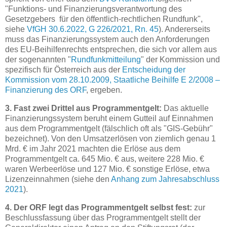
"Funktions- und Finanzierungsverantwortung des
Gesetzgebers für den öffentlich-rechtlichen Rundfunk",
siehe
VfGH 30.6.2022, G 226/2021, Rn. 45
). Andererseits
muss das Finanzierungssystem auch den Anforderungen
des EU-Beihilfenrechts entsprechen, die sich vor allem aus
der sogenannten "
Rundfunkmitteilung
" der Kommission und
spezifisch für Österreich aus der
Entscheidung der
Kommission vom 28.10.2009, Staatliche Beihilfe E 2/2008 –
Finanzierung des ORF
, ergeben.
3. Fast zwei Drittel aus Programmentgelt:
Das aktuelle
Finanzierungssystem beruht einem Gutteil auf Einnahmen
aus dem Programmentgelt (fälschlich oft als "GIS-Gebühr"
bezeichnet). Von den Umsatzerlösen von ziemlich genau 1
Mrd. € im Jahr 2021 machten die Erlöse aus dem
Programmentgelt ca. 645 Mio. € aus, weitere 228 Mio. €
waren Werbeerlöse und 127 Mio. € sonstige Erlöse, etwa
Lizenzeinnahmen (siehe den
Anhang zum Jahresabschluss
2021
).
4. Der ORF legt das Programmentgelt selbst fest:
zur
Beschlussfassung über das Programmentgelt stellt der