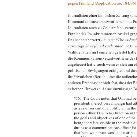
gegen Finnland (Application no. 184/06)
Journalisten einer finnischen Zeitung (un
Kommunikationsverantwortliche eines Prä
Journalisten auch zu Geldstrafen - verurt
Finnlands). Im inkriminierten Artikel gi
Englische übersetzt) lautete: “
The ex-husb
campaign have found each other
”. R.U. 
Wahldebatten im Fernsehen geleitet hatte
die Kommunikationsverantwortliche des P
angeheuert hatte, auch wenn es sich um e
politischen Erwägungen erfolgte, und dass 
ihr Privatleben (Bericht über die außere
anderen Ergebnis; er hielt fest, dass der B
es keinen Hinweis auf eine unzulässige B
"66. The Court notes that O.T. had been
presidential election campaign had att
as a civil servant or a politician in t
person either. Due to her function in 
the goals and objectives of one of the
being therefore visible in the media 
duties as a communications officer for
that her own person would also attract 