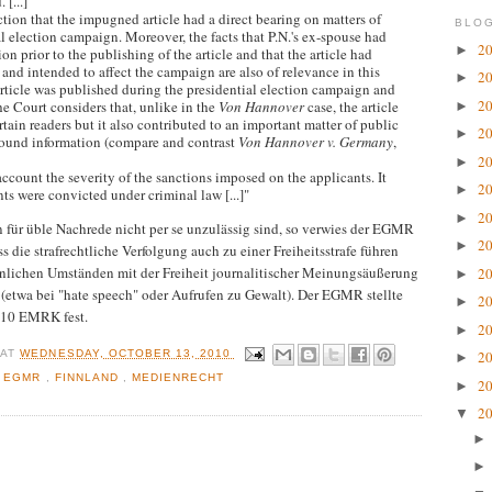
[...]
tion that the impugned article had a direct bearing on matters of
BLOG
al election campaign. Moreover, the facts that P.N.'s ex-spouse had
2
►
n prior to the publishing of the article and that the article had
and intended to affect the campaign are also of relevance in this
2
►
article was published during the presidential election campaign and
2
the Court considers that, unlike in the
Von Hannover
case, the article
►
ertain readers but it also contributed to an important matter of public
2
►
kground information (compare and contrast
Von Hannover v. Germany
,
2
►
account the severity of the sanctions imposed on the applicants. It
2
►
nts were convicted under criminal law [...]"
2
►
 für üble Nachrede nicht per se unzulässig sind, so verwies der EGMR
2
►
s die strafrechtliche Verfolgung auch zu einer Freiheitsstrafe führen
nlichen Umständen mit der Freiheit journalitischer Meinungsäußerung
2
►
etwa bei "hate speech" oder Aufrufen zu Gewalt). Der EGMR stellte
2
►
t 10 EMRK fest.
2
►
R
AT
WEDNESDAY, OCTOBER 13, 2010
2
►
,
EGMR
,
FINNLAND
,
MEDIENRECHT
2
►
2
▼