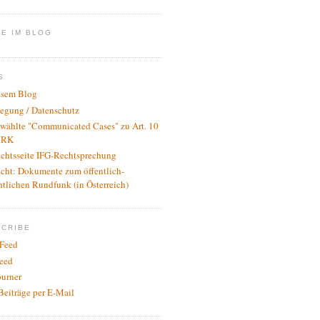
E IM BLOG
S
esem Blog
legung / Datenschutz
wählte "Communicated Cases" zu Art. 10
RK
ichtsseite IFG-Rechtsprechung
icht: Dokumente zum öffentlich-
htlichen Rundfunk (in Österreich)
SCRIBE
Feed
eed
urner
Beiträge per E-Mail