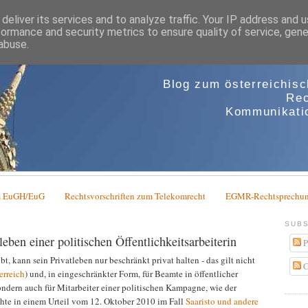
deliver its services and to analyze traffic. Your IP address and 
formance and security metrics to ensure quality of service, gen
abuse.
Blog zum österreichis
Rec
Kommunikatio
em EuGH/EuG
Rechtsvorschriften zum Telekomrecht
EGMR-Rechtsprechun
SUBS
ben einer politischen Öffentlichkeitsarbeiterin
P
bt, kann sein Privatleben nur beschränkt privat halten - das gilt nicht
C
erreich
) und, in eingeschränkter Form, für Beamte in öffentlicher
sondern auch für Mitarbeiter einer politischen Kampagne, wie der
hte in einem Urteil vom 12. Oktober 2010 im Fall
Saaristo und andere