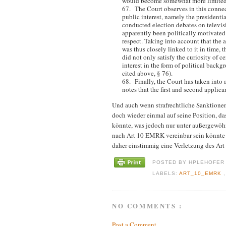
would become somewhat more limited. 
67. The Court observes in this connec
public interest, namely the presidenti
conducted election debates on televisio
apparently been politically motivated 
respect. Taking into account that the 
was thus closely linked to it in time, 
did not only satisfy the curiosity of c
interest in the form of political bac
cited above, § 76).
68. Finally, the Court has taken into 
notes that the first and second applica
Und auch wenn strafrechtliche Sanktionen
doch wieder einmal auf seine Position, das
könnte, was jedoch nur unter außergewöh
nach Art 10 EMRK vereinbar sein könnte (
daher einstimmig eine Verletzung des Ar
POSTED BY
HPLEHOFE
LABELS:
ART_10_EMRK
NO COMMENTS :
Post a Comment