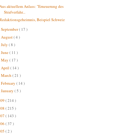
Aus aktuellem Anlass: "Erneuerung des
Strafverfahr...
Redaktionsgeheimnis, Beispiel Schweiz
September
( 17 )
►
August
( 4 )
►
July
( 8 )
►
June
( 11 )
►
May
( 17 )
►
April
( 14 )
►
March
( 21 )
►
February
( 14 )
►
January
( 5 )
►
009
( 214 )
008
( 215 )
007
( 143 )
006
( 37 )
005
( 2 )