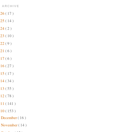
 ARCHIVE
026
( 17 )
025
( 14 )
024
( 2 )
023
( 10 )
022
( 9 )
021
( 6 )
017
( 6 )
016
( 27 )
015
( 17 )
014
( 34 )
013
( 55 )
012
( 78 )
011
( 141 )
010
( 153 )
December
( 16 )
►
November
( 14 )
►