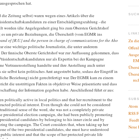
ausgesprochen hat.
SUCH
d die Zeitung selbst) waren wegen eines Artikels über die
sidentschaftskandidaten zu einer Entschädigungszahlung - die
eilt worden (die Angelegenheit ging bis zum Obersten Gerichtshof
ng es um private Beziehungen, die Überschrift (vom EGMR ins
LINK
and of [R.U.] and the person in charge of communications for the Aho
Zu di
war eine wichtige politische Journalistin, die unter anderem
Offen
. Der finnische Oberste Gerichtshof war zur Auffassung gekommen, dass
Ausge
räsidentschaftskandidaten nur als Expertin bei der Kampagne
EM
ine Vertrauensstellung handelte und ihre Anstellung auch unter
Übers
sie selbst kein politisches Amt angestrebt hatte, sodass der Eingriff in
Übers
heliche Beziehung) nicht gerechtfertigt war. Der EGMR kam zu einem
rec
ericht die unstrittigen Fakten in objektiver Weise präsentierte und dass
eschaffung der Information gegeben habe. Anschließend führt er aus:
 politically active in local politics and that her recruitment to the
SUB
racted political interest. Even though she could not be considered
Atom 
he traditional sense of the word, she was not a completely private
RSS F
the presidential election campaign, she had been publicly promoting
 presidential candidates by belonging to his inner circle and by
Feedb
during the campaign. The Court considers that, when taking up her
Neue 
 one of the two presidential candidates, she must have understood
public interest and that the scope of her protected private life