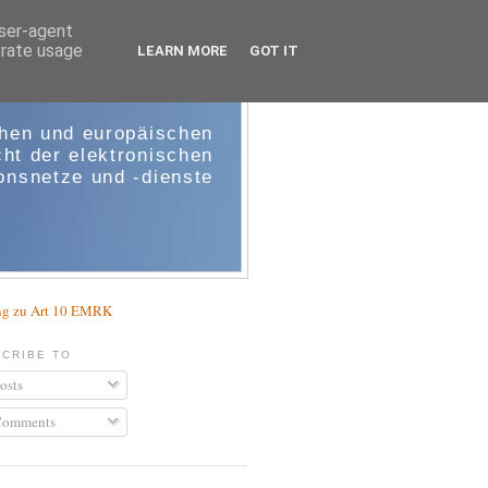
user-agent
erate usage
LEARN MORE
GOT IT
e-comm
chen und europäischen
ht der elektronischen
nsnetze und -dienste
g zu Art 10 EMRK
CRIBE TO
osts
omments