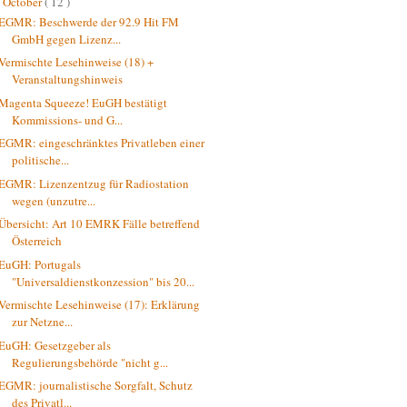
October
( 12 )
▼
EGMR: Beschwerde der 92.9 Hit FM
GmbH gegen Lizenz...
Vermischte Lesehinweise (18) +
Veranstaltungshinweis
Magenta Squeeze! EuGH bestätigt
Kommissions- und G...
EGMR: eingeschränktes Privatleben einer
politische...
EGMR: Lizenzentzug für Radiostation
wegen (unzutre...
Übersicht: Art 10 EMRK Fälle betreffend
Österreich
EuGH: Portugals
"Universaldienstkonzession" bis 20...
Vermischte Lesehinweise (17): Erklärung
zur Netzne...
EuGH: Gesetzgeber als
Regulierungsbehörde "nicht g...
EGMR: journalistische Sorgfalt, Schutz
des Privatl...