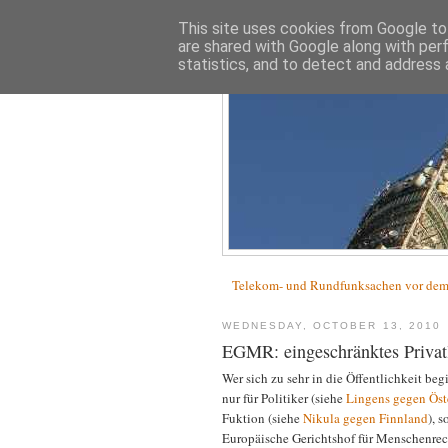
This site uses cookies from Google to 
are shared with Google along with per
statistics, and to detect and address 
Telekom- und Rundfunksachen vor d
WEDNESDAY, OCTOBER 13, 2010
EGMR: eingeschränktes Privatle
Wer sich zu sehr in die Öffentlichkeit begi
nur für Politiker (siehe
Lingens gegen Öst
Fuktion (siehe
Nikula gegen Finnland
), 
Europäische Gerichtshof für Menschenrec