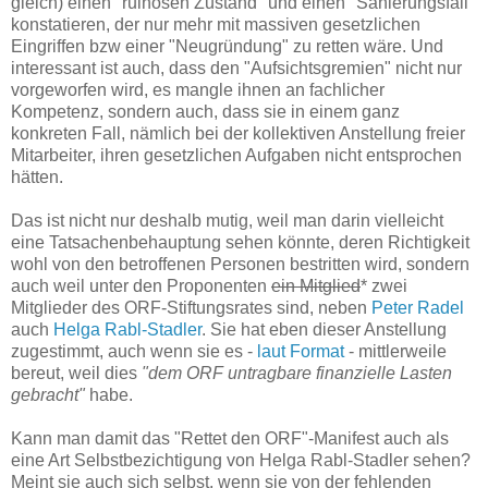
gleich) einen "ruinösen Zustand" und einen "Sanierungsfall"
konstatieren, der nur mehr mit massiven gesetzlichen
Eingriffen bzw einer "Neugründung" zu retten wäre. Und
interessant ist auch, dass den "Aufsichtsgremien" nicht nur
vorgeworfen wird, es mangle ihnen an fachlicher
Kompetenz, sondern auch, dass sie in einem ganz
konkreten Fall, nämlich bei der kollektiven Anstellung freier
Mitarbeiter, ihren gesetzlichen Aufgaben nicht entsprochen
hätten.
Das ist nicht nur deshalb mutig, weil man darin vielleicht
eine Tatsachenbehauptung sehen könnte, deren Richtigkeit
wohl von den betroffenen Personen bestritten wird, sondern
auch weil unter den Proponenten
ein Mitglied
* zwei
Mitglieder des ORF-Stiftungsrates sind, neben
Peter Radel
auch
Helga Rabl-Stadler
. Sie hat eben dieser Anstellung
zugestimmt, auch wenn sie es -
laut Format
- mittlerweile
bereut, weil dies
"dem ORF untragbare finanzielle Lasten
gebracht"
habe.
Kann man damit das "Rettet den ORF"-Manifest auch als
eine Art Selbstbezichtigung von Helga Rabl-Stadler sehen?
Meint sie auch sich selbst, wenn sie von der fehlenden