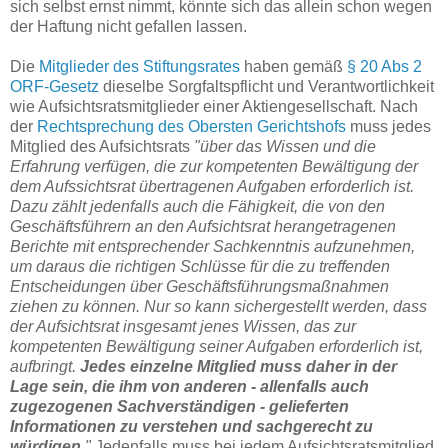
sich selbst ernst nimmt, könnte sich das allein schon wegen
der Haftung nicht gefallen lassen.
Die
Mitglieder des Stiftungsrates
haben gemäß
§ 20 Abs 2
ORF-Gesetz
dieselbe Sorgfaltspflicht und Verantwortlichkeit
wie Aufsichtsratsmitglieder einer Aktiengesellschaft. Nach
der
Rechtsprechung des Obersten Gerichtshofs
muss jedes
Mitglied des Aufsichtsrats
"über das Wissen und die
Erfahrung verfügen, die zur kompetenten Bewältigung der
dem Aufssichtsrat übertragenen Aufgaben erforderlich ist.
Dazu zählt jedenfalls auch die Fähigkeit, die von den
Geschäftsführern an den Aufsichtsrat herangetragenen
Berichte mit entsprechender Sachkenntnis aufzunehmen,
um daraus die richtigen Schlüsse für die zu treffenden
Entscheidungen über Geschäftsführungsmaßnahmen
ziehen zu können. Nur so kann sichergestellt werden, dass
der Aufsichtsrat insgesamt jenes Wissen, das zur
kompetenten Bewältigung seiner Aufgaben erforderlich ist,
aufbringt.
Jedes einzelne Mitglied muss daher in der
Lage sein, die ihm von anderen - allenfalls auch
zugezogenen Sachverständigen - gelieferten
Informationen zu verstehen und sachgerecht zu
würdigen.
"
Jedenfalls muss bei jedem Aufsichtsratsmitglied