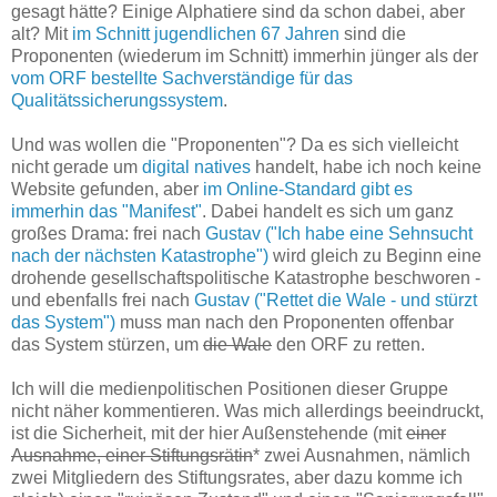
gesagt hätte? Einige Alphatiere sind da schon dabei, aber
alt? Mit
im Schnitt jugendlichen 67 Jahren
sind die
Proponenten (wiederum im Schnitt) immerhin jünger als der
vom ORF bestellte Sachverständige für das
Qualitätssicherungssystem
.
Und was wollen die "Proponenten"? Da es sich vielleicht
nicht gerade um
digital natives
handelt, habe ich noch keine
Website gefunden, aber
im Online-Standard gibt es
immerhin das "Manifest"
. Dabei handelt es sich um ganz
großes Drama: frei nach
Gustav ("Ich habe eine Sehnsucht
nach der nächsten Katastrophe")
wird gleich zu Beginn eine
drohende gesellschaftspolitische Katastrophe beschworen -
und ebenfalls frei nach
Gustav ("Rettet die Wale - und stürzt
das System")
muss man nach den Proponenten offenbar
das System stürzen, um
die Wale
den ORF zu retten.
Ich will die medienpolitischen Positionen dieser Gruppe
nicht näher kommentieren. Was mich allerdings beeindruckt,
ist die Sicherheit, mit der hier Außenstehende (mit
einer
Ausnahme, einer Stiftungsrätin
* zwei Ausnahmen, nämlich
zwei Mitgliedern des Stiftungsrates, aber dazu komme ich