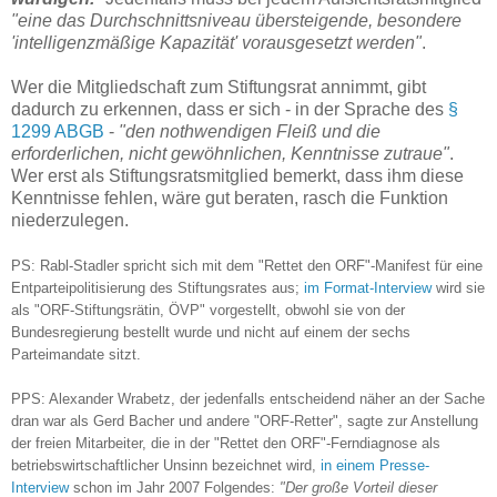
"eine das Durchschnittsniveau übersteigende, besondere
'intelligenzmäßige Kapazität' vorausgesetzt werden"
.
Wer die Mitgliedschaft zum Stiftungsrat annimmt, gibt
dadurch zu erkennen, dass er sich - in der Sprache des
§
1299 ABGB
-
"den nothwendigen Fleiß und die
erforderlichen, nicht gewöhnlichen, Kenntnisse zutraue"
.
Wer erst als Stiftungsratsmitglied bemerkt, dass ihm diese
Kenntnisse fehlen, wäre gut beraten, rasch die Funktion
niederzulegen.
PS: Rabl-Stadler spricht sich mit dem "Rettet den ORF"-Manifest für eine
Entparteipolitisierung des Stiftungsrates aus;
im Format-Interview
wird sie
als "ORF-Stiftungsrätin, ÖVP" vorgestellt, obwohl sie von der
Bundesregierung bestellt wurde und nicht auf einem der sechs
Parteimandate sitzt.
PPS: Alexander Wrabetz, der jedenfalls entscheidend näher an der Sache
dran war als Gerd Bacher und andere "ORF-Retter", sagte zur Anstellung
der freien Mitarbeiter, die in der "Rettet den ORF"-Ferndiagnose als
betriebswirtschaftlicher Unsinn bezeichnet wird,
in einem Presse-
Interview
schon im Jahr 2007 Folgendes:
"Der große Vorteil dieser