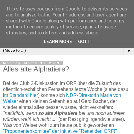
This site uses cookies from Google to deliver its services
e-comm
and to analyze traffic. Your IP address and user-agent are
shared with Google along with performance and security
metrics to ensure quality of service, generate usage
Blog zum österreichischen und europäischen Recht der
statistics, and to detect and address abuse.
elektronischen Kommunikationsnetze und -dienste
LEARN MORE
GOT IT
▼
Monday, March 30, 2009
Alles alte Alphatiere?
Bei der Club 2-Diskussion im ORF über die Zukunft des
öffentlich-rechtlichen Fernsehens letzte Woche (siehe dazu
im Standard hier
) konnte sich
NDR-Direktorin Maria von
Welser
einen kleinen Seitenhieb auf Gerd Bacher, der
wieder einmal alles besser wusste, nicht verkneifen:
"natürlich, wenn
so alte Alphatiere
bei uns noch auftreten
würden, weiß ich nicht ..."
(der Rest ging irgendwie unter).
Was von Welser wohl zum heute publik gewordenen
"Proponentenkomitee" der Initiative "Rettet den ORF!"