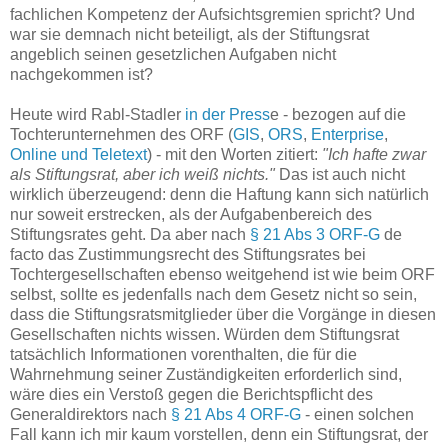
fachlichen Kompetenz der Aufsichtsgremien spricht? Und
war sie demnach nicht beteiligt, als der Stiftungsrat
angeblich seinen gesetzlichen Aufgaben nicht
nachgekommen ist?
Heute wird Rabl-Stadler
in der Press
e - bezogen auf die
Tochterunternehmen des ORF (
GIS
,
ORS
,
Enterprise
,
Online und Teletext
) - mit den Worten zitiert:
"Ich hafte zwar
als Stiftungsrat, aber ich weiß nichts."
Das ist auch nicht
wirklich überzeugend: denn die Haftung kann sich natürlich
nur soweit erstrecken, als der Aufgabenbereich des
Stiftungsrates geht. Da aber nach
§ 21 Abs 3 ORF-G
de
facto das Zustimmungsrecht des Stiftungsrates bei
Tochtergesellschaften ebenso weitgehend ist wie beim ORF
selbst, sollte es jedenfalls nach dem Gesetz nicht so sein,
dass die Stiftungsratsmitglieder über die Vorgänge in diesen
Gesellschaften nichts wissen. Würden dem Stiftungsrat
tatsächlich Informationen vorenthalten, die für die
Wahrnehmung seiner Zuständigkeiten erforderlich sind,
wäre dies ein Verstoß gegen die Berichtspflicht des
Generaldirektors nach
§ 21 Abs 4 ORF-G
- einen solchen
Fall kann ich mir kaum vorstellen, denn ein Stiftungsrat, der