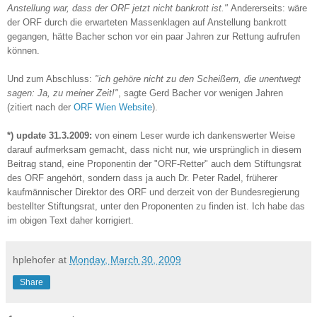
Anstellung war, dass der ORF jetzt nicht bankrott ist."
Andererseits: wäre
der ORF durch die erwarteten Massenklagen auf Anstellung bankrott
gegangen, hätte Bacher schon vor ein paar Jahren zur Rettung aufrufen
können.
Und zum Abschluss:
"ich gehöre nicht zu den Scheißern, die unentwegt
sagen: Ja, zu meiner Zeit!"
, sagte Gerd Bacher vor wenigen Jahren
(zitiert nach der
ORF Wien Website
).
*) update 31.3.2009:
von einem Leser wurde ich dankenswerter Weise
darauf aufmerksam gemacht, dass nicht nur, wie ursprünglich in diesem
Beitrag stand, eine Proponentin der "ORF-Retter" auch dem Stiftungsrat
des ORF angehört, sondern dass ja auch Dr. Peter Radel, früherer
kaufmännischer Direktor des ORF und derzeit von der Bundesregierung
bestellter Stiftungsrat, unter den Proponenten zu finden ist. Ich habe das
im obigen Text daher korrigiert.
hplehofer
at
Monday, March 30, 2009
Share