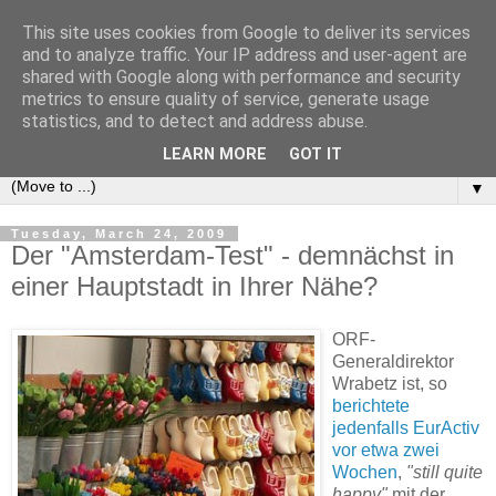
This site uses cookies from Google to deliver its services
e-comm
and to analyze traffic. Your IP address and user-agent are
shared with Google along with performance and security
metrics to ensure quality of service, generate usage
Blog zum österreichischen und europäischen Recht der
statistics, and to detect and address abuse.
elektronischen Kommunikationsnetze und -dienste
LEARN MORE
GOT IT
▼
Tuesday, March 24, 2009
Der "Amsterdam-Test" - demnächst in
einer Hauptstadt in Ihrer Nähe?
ORF-
Generaldirektor
Wrabetz ist, so
berichtete
jedenfalls EurActiv
vor etwa zwei
Wochen
,
"still quite
happy"
mit der