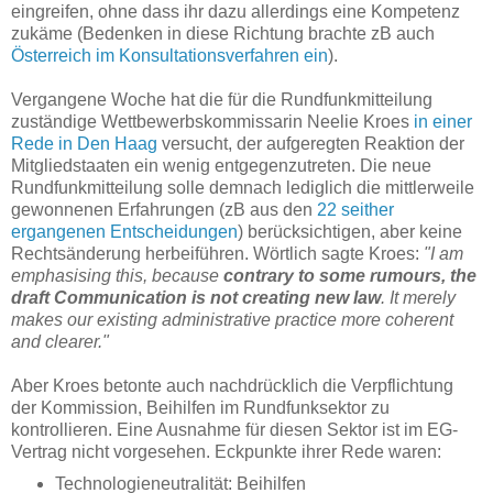
eingreifen, ohne dass ihr dazu allerdings eine Kompetenz
zukäme (Bedenken in diese Richtung brachte zB auch
Österreich im Konsultationsverfahren ein
).
Vergangene Woche hat die für die Rundfunkmitteilung
zuständige Wettbewerbskommissarin Neelie Kroes
in einer
Rede in Den Haag
versucht, der aufgeregten Reaktion der
Mitgliedstaaten ein wenig entgegenzutreten. Die neue
Rundfunkmitteilung solle demnach lediglich die mittlerweile
gewonnenen Erfahrungen (zB aus den
22 seither
ergangenen Entscheidungen
) berücksichtigen, aber keine
Rechtsänderung herbeiführen. Wörtlich sagte Kroes:
"I am
emphasising this, because
contrary to some rumours, the
draft Communication is not creating new law
. It merely
makes our existing administrative practice more coherent
and clearer."
Aber Kroes betonte auch nachdrücklich die Verpflichtung
der Kommission, Beihilfen im Rundfunksektor zu
kontrollieren. Eine Ausnahme für diesen Sektor ist im EG-
Vertrag nicht vorgesehen. Eckpunkte ihrer Rede waren:
Technologieneutralität: Beihilfen