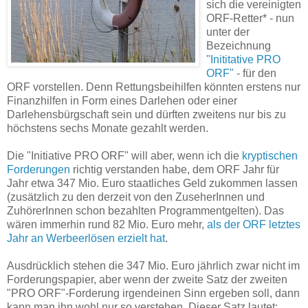
sich die vereinigten
ORF-Retter* - nun
unter der
Bezeichnung
"Inititative PRO
ORF"
- für den
ORF vorstellen. Denn Rettungsbeihilfen könnten erstens nur
Finanzhilfen in Form eines Darlehen oder einer
Darlehensbürgschaft sein und dürften zweitens nur bis zu
höchstens sechs Monate gezahlt werden.
Die "Initiative PRO ORF" will aber, wenn ich die
kryptischen
Forderungen
richtig verstanden habe, dem ORF Jahr für
Jahr etwa 347 Mio. Euro staatliches Geld zukommen lassen
(zusätzlich zu den derzeit von den ZuseherInnen und
ZuhörerInnen schon bezahlten Programmentgelten). Das
wären immerhin rund 82 Mio. Euro mehr,
als der ORF letztes
Jahr an Werbeerlösen erzielt hat
.
Ausdrücklich stehen die 347 Mio. Euro jährlich zwar nicht im
Forderungspapier, aber wenn der zweite Satz der zweiten
"PRO ORF"-Forderung irgendeinen Sinn ergeben soll, dann
kann man ihn wohl nur so verstehen. Dieser Satz lautet: