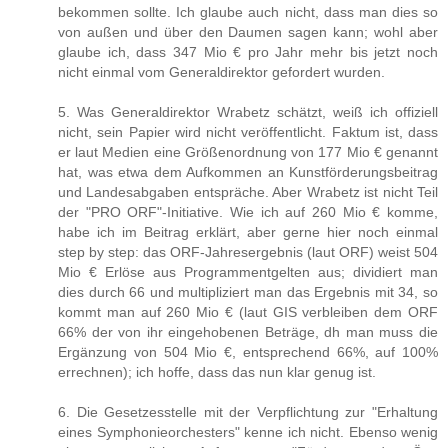
bekommen sollte. Ich glaube auch nicht, dass man dies so
von außen und über den Daumen sagen kann; wohl aber
glaube ich, dass 347 Mio € pro Jahr mehr bis jetzt noch
nicht einmal vom Generaldirektor gefordert wurden.
5. Was Generaldirektor Wrabetz schätzt, weiß ich offiziell
nicht, sein Papier wird nicht veröffentlicht. Faktum ist, dass
er laut Medien eine Größenordnung von 177 Mio € genannt
hat, was etwa dem Aufkommen an Kunstförderungsbeitrag
und Landesabgaben entspräche. Aber Wrabetz ist nicht Teil
der "PRO ORF"-Initiative. Wie ich auf 260 Mio € komme,
habe ich im Beitrag erklärt, aber gerne hier noch einmal
step by step: das ORF-Jahresergebnis (laut ORF) weist 504
Mio € Erlöse aus Programmentgelten aus; dividiert man
dies durch 66 und multipliziert man das Ergebnis mit 34, so
kommt man auf 260 Mio € (laut GIS verbleiben dem ORF
66% der von ihr eingehobenen Beträge, dh man muss die
Ergänzung von 504 Mio €, entsprechend 66%, auf 100%
errechnen); ich hoffe, dass das nun klar genug ist.
6. Die Gesetzesstelle mit der Verpflichtung zur "Erhaltung
eines Symphonieorchesters" kenne ich nicht. Ebenso wenig