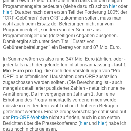
jährlich etwa 57 Mio. Euro allein auf Basis der derzeitigen
Programmentgelte bedeuten (siehe dazu zB schon
hier
oder
hier
). Da aber nach dem ersten Teil der Forderung 100% der
"ORF-Gebühren" dem ORF zukommen sollen, muss man
wohl auch beim Ersatz der Befreiungen nicht nur vom
Programmentgelt, sondern von der Summe aus
Programmentgelt und (derzeitigen) Abgaben ausgehen.
Damit ergibt sich unter dem Titel "Ersatz von
Gebührenbefreiungen" ein Betrag von rund 87 Mio. Euro.
In Summe wären es also rund 347 Mio. Euro jährlich, oder -
jedenfalls nach der geforderten Inflationsanpassung -
fast 1
Mio. Euro pro Tag
, die nach den Vorstellungen von "Pro-
ORF" aus öffentlichen Haushalten dem ORF zusätzlich
zugeschossen werden sollten. (Die Berechnung ist - auch
mangels detaillierter publizierter Zahlen - natürlich nur eine
Annäherung. Da im vergangenen Jahr am 1. Juni eine
Erhöhung des Programmentgelts vorgenommen wurde,
müsste in der Tendenz wohl mit noch höheren Beträgen
gerechnet werden). Finanzierungsvorschläge dafür sind auf
der
Pro-ORF-Website
nicht zu finden, auch in den ersten
Berichten über die Pressekonferenz (
hier
und
hier
) habe ich
dazu noch nichts gelesen.