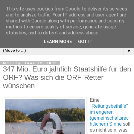
This site uses cookies from Google to deliver its services
e-comm
and to analyze traffic. Your IP address and user-agent are
shared with Google along with performance and security
metrics to ensure quality of service, generate usage
Blog zum österreichischen und europäischen Recht der
statistics, and to detect and address abuse.
elektronischen Kommunikationsnetze und -dienste
LEARN MORE
GOT IT
▼
Monday, June 22, 2009
347 Mio. Euro jährlich Staatshilfe für den
ORF? Was sich die ORF-Retter
wünschen
Eine
"Rettungsbeihilfe"
im engeren
(gemeinschaftsrec
htlichen) Sinne
soll
es nicht sein, was