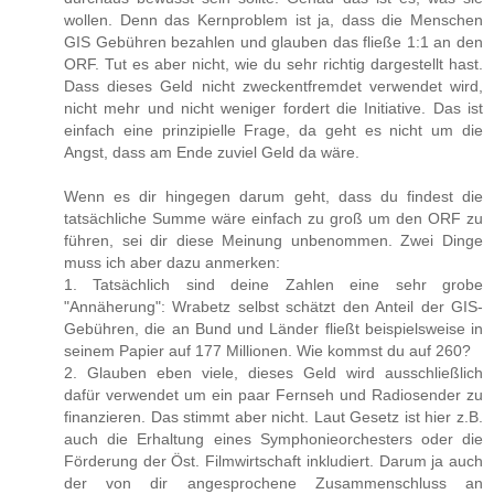
wollen. Denn das Kernproblem ist ja, dass die Menschen
GIS Gebühren bezahlen und glauben das fließe 1:1 an den
ORF. Tut es aber nicht, wie du sehr richtig dargestellt hast.
Dass dieses Geld nicht zweckentfremdet verwendet wird,
nicht mehr und nicht weniger fordert die Initiative. Das ist
einfach eine prinzipielle Frage, da geht es nicht um die
Angst, dass am Ende zuviel Geld da wäre.
Wenn es dir hingegen darum geht, dass du findest die
tatsächliche Summe wäre einfach zu groß um den ORF zu
führen, sei dir diese Meinung unbenommen. Zwei Dinge
muss ich aber dazu anmerken:
1. Tatsächlich sind deine Zahlen eine sehr grobe
"Annäherung": Wrabetz selbst schätzt den Anteil der GIS-
Gebühren, die an Bund und Länder fließt beispielsweise in
seinem Papier auf 177 Millionen. Wie kommst du auf 260?
2. Glauben eben viele, dieses Geld wird ausschließlich
dafür verwendet um ein paar Fernseh und Radiosender zu
finanzieren. Das stimmt aber nicht. Laut Gesetz ist hier z.B.
auch die Erhaltung eines Symphonieorchesters oder die
Förderung der Öst. Filmwirtschaft inkludiert. Darum ja auch
der von dir angesprochene Zusammenschluss an