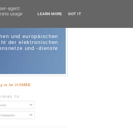
user-agent
erate usage
LEARN MORE
GOT IT
e-comm
chen und europäischen
ht der elektronischen
nsnetze und -dienste
g zu Art 10 EMRK
CRIBE TO
osts
omments