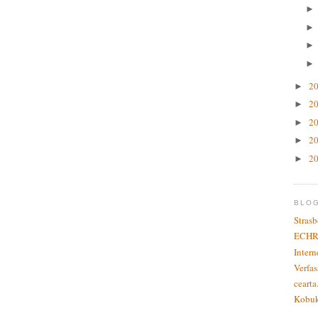
2
►
2
►
2
►
2
►
2
►
BLO
Stras
ECHR
Inter
Verfas
cearta
Kobu