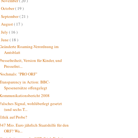
November
( 20 )
►
October
( 19 )
►
September
( 21 )
►
August
( 17 )
►
July
( 16 )
►
June
( 18 )
▼
Geänderte Roaming-Verordnung im
Amtsblatt
Pressefreiheit, Version für Kinder, und
Pressefrei...
Nochmals: "PRO ORF"
Transparency in Action: BBC-
Spesenersätze offengelegt
Kommunikationsbericht 2008
Falsches Signal, wohlüberlegt gesetzt
(und sechs T...
Ethik auf Probe?
347 Mio. Euro jährlich Staatshilfe für den
ORF? Wa...