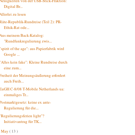
Neuigkeiten von der USB-Stick-Fraktion:
Digital Br...
Allerlei zu lesen
Räte-Republik-Rundreise (Teil 2): PR-
Ethik-Rat ode...
Aus meinem Back-Katalog:
"Rundfunkregulierung zwis...
"spirit of the age": aus Papierfabrik wird
Google ...
"Alles kein fake": Kleine Rundreise durch
eine zum...
Freiheit der Meinungsäußerung erfordert
auch Freih...
EuGH C-8/08 T-Mobile Netherlands ua:
einmaliges Tr...
Postmarktgesetz: keine ex ante-
Regulierung für die...
"Regulierungsferien light"?
Initiativantrag für TK...
May
( 13 )
►