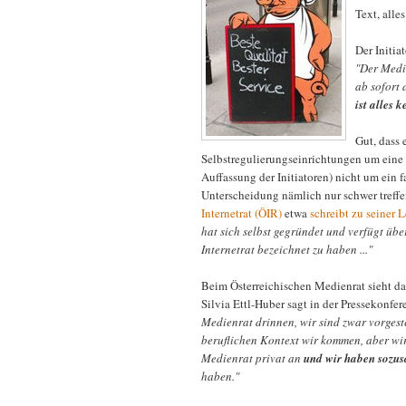
Text, alle
Der Initia
"Der Medie
ab sofort
ist alles k
Gut, dass 
Selbstregulierungseinrichtungen um eine a
Auffassung der Initiatoren) nicht um ein 
Unterscheidung nämlich nur schwer treff
Internetrat (ÖIR)
etwa
schreibt zu seiner 
hat sich selbst gegründet und verfügt über
Internetrat bezeichnet zu haben ..."
Beim Österreichischen Medienrat sieht das 
Silvia Ettl-Huber sagt in der Pressekonfer
Medienrat drinnen, wir sind zwar vorgest
beruflichen Kontext wir kommen, aber wir
Medienrat privat an
und wir haben sozus
haben."