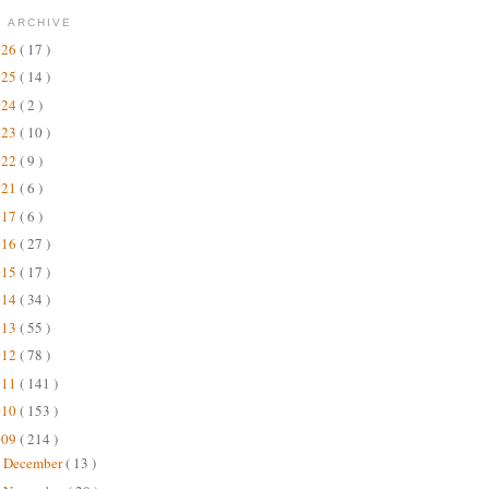
 ARCHIVE
026
( 17 )
025
( 14 )
024
( 2 )
023
( 10 )
022
( 9 )
021
( 6 )
017
( 6 )
016
( 27 )
015
( 17 )
014
( 34 )
013
( 55 )
012
( 78 )
011
( 141 )
010
( 153 )
009
( 214 )
December
( 13 )
►