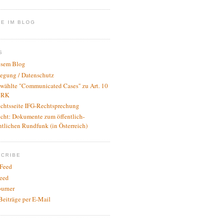
E IM BLOG
S
esem Blog
legung / Datenschutz
wählte "Communicated Cases" zu Art. 10
RK
ichtsseite IFG-Rechtsprechung
icht: Dokumente zum öffentlich-
htlichen Rundfunk (in Österreich)
SCRIBE
Feed
eed
urner
Beiträge per E-Mail