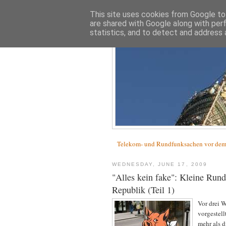
This site uses cookies from Google to 
are shared with Google along with per
statistics, and to detect and address 
Telekom- und Rundfunksachen vor d
WEDNESDAY, JUNE 17, 2009
"Alles kein fake": Kleine Rundr
Republik (Teil 1)
Vor drei 
vorgestel
mehr als d