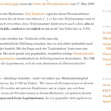
s
in einem jpg
), sowie das
Video der Pressekonferenz
vom 27. Mai 2009.
SUCH
tor des Medienrats,
Fred Turnheim
, sagte bei dieser Pressekonferenz:
nrat hat ab heute eine Adresse [...], er hat eine Telefonnummer und ist
 auch erreichbar, diese Telefonnummer funktioniert auch schon,
also es
LINK
ein fake, sondern es ist einfach so wie es ist
"
(im Video bei ca. 4:50).
Zu di
Offen
er das erwähnt hat. Vielleicht sollte man alle
usdrückliche Erklärung ersuchen, dass es sich dabei (jedenfalls nach
Ausge
EM
fake handelt. Mit der Frage nach der "Legitimation" kann man eine
en. Der auch gerade neu gegründete, wunderbar schräge
Österreichische
Übers
Legitimation
(ausdrücklich als
Selbstlegitimation
bezeichnet):
"Der ÖIR
Übers
 die Legitimation, sich als erste Institution als Österreichischer
rec
- allerdings ironiefrei - nicht viel anders aus. Medienratsmitglied
SUB
enz (ca. bei 13:00 im Video):
"Wir sitzen als Privatpersonen in diesem
Atom 
ellt worden mit unseren Funktionen, um zu zeigen, aus welchem
RSS F
 sitzen als Privatpersonen in diesem Medienrat, wir gehören diesem
Feedb
agen auch keine Legitimationen
, die wir gegenüber Arbeitgebern etc.
Neue 