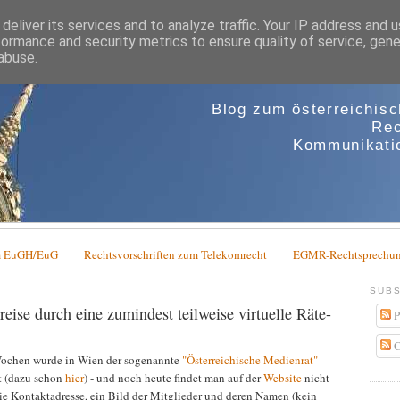
deliver its services and to analyze traffic. Your IP address and 
formance and security metrics to ensure quality of service, gen
abuse.
Blog zum österreichis
Rec
Kommunikatio
em EuGH/EuG
Rechtsvorschriften zum Telekomrecht
EGMR-Rechtsprechun
SUBS
eise durch eine zumindest teilweise virtuelle Räte-
P
C
Wochen wurde in Wien der sogenannte
"Österreichische Medienrat"
lt (dazu schon
hier
) - und noch heute findet man auf der
Website
nicht
ie Kontaktadresse, ein Bild der Mitglieder und deren Namen (kein