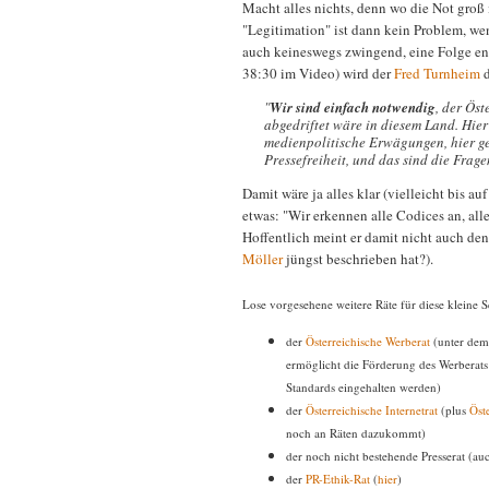
Macht alles nichts, denn wo die Not groß
"Legitimation" ist dann kein Problem, wen
auch keineswegs zwingend, eine Folge ent
38:30 im Video) wird der
Fred Turnheim
d
"
Wir sind einfach notwendig
, der Ös
abgedriftet wäre in diesem Land. Hie
medienpolitische Erwägungen, hier geh
Pressefreiheit, und das sind die Fragen
Damit wäre ja alles klar (vielleicht bis 
etwas: "Wir erkennen alle Codices an, alle
Hoffentlich meint er damit nicht auch de
Möller
jüngst beschrieben hat?).
Lose vorgesehene weitere Räte für diese kleine S
der
Österreichische Werberat
(unter dem
ermöglicht die Förderung des Werberat
Standards eingehalten werden)
der
Österreichische Internetrat
(plus
Öst
noch an Räten dazukommt)
der noch nicht bestehende Presserat (a
der
PR-Ethik-Rat
(
hier
)