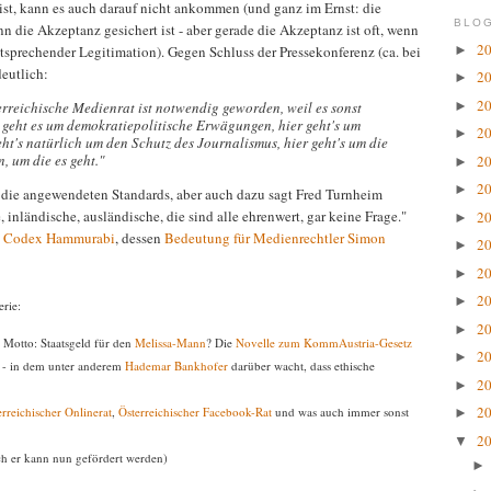
 ist, kann es auch darauf nicht ankommen (und ganz im Ernst: die
BLOG
n die Akzeptanz gesichert ist - aber gerade die Akzeptanz ist oft, wenn
2
►
sprechender Legitimation). Gegen Schluss der Pressekonferenz (ca. bei
eutlich:
2
►
2
►
terreichische Medienrat ist notwendig geworden, weil es sonst
r geht es um demokratiepolitische Erwägungen, hier geht's um
2
►
t's natürlich um den Schutz des Journalismus, hier geht's um die
, um die es geht."
2
►
2
►
auf die angewendeten Standards, aber auch dazu sagt Fred Turnheim
, inländische, ausländische, die sind alle ehrenwert, gar keine Frage."
2
►
n
Codex Hammurabi
, dessen
Bedeutung für Medienrechtler Simon
2
►
2
►
2
►
erie:
2
►
 Motto: Staatsgeld für den
Melissa-Mann
? Die
Novelle zum KommAustria-Gesetz
2
►
s - in dem unter anderem
Hademar Bankhofer
darüber wacht, dass ethische
2
►
2
erreichischer Onlinerat
,
Österreichischer Facebook-Rat
und was auch immer sonst
►
2
▼
uch er kann nun gefördert werden)