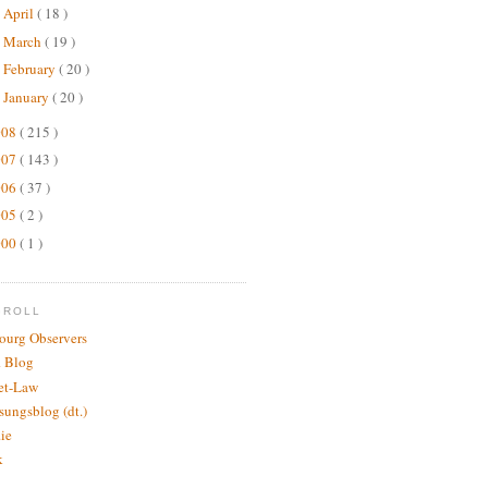
April
( 18 )
►
March
( 19 )
►
February
( 20 )
►
January
( 20 )
►
008
( 215 )
007
( 143 )
006
( 37 )
005
( 2 )
000
( 1 )
GROLL
bourg Observers
 Blog
net-Law
sungsblog (dt.)
.ie
k