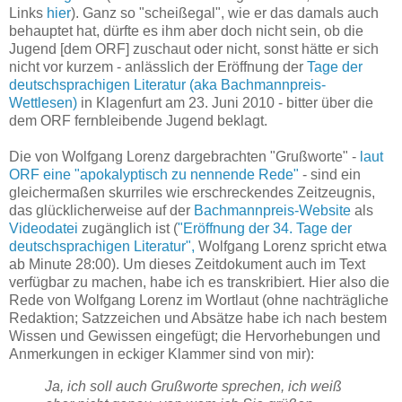
Links
hier
). Ganz so "scheißegal", wie er das damals auch
behauptet hat, dürfte es ihm aber doch nicht sein, ob die
Jugend [dem ORF] zuschaut oder nicht, sonst hätte er sich
nicht vor kurzem - anlässlich der Eröffnung der
Tage der
deutschsprachigen Literatur (aka Bachmannpreis-
Wettlesen)
in Klagenfurt am 23. Juni 2010 - bitter über die
dem ORF fernbleibende Jugend beklagt.
Die von Wolfgang Lorenz dargebrachten "Grußworte" -
laut
ORF eine "apokalyptisch zu nennende Rede"
- sind ein
gleichermaßen skurriles wie erschreckendes Zeitzeugnis,
das glücklicherweise auf der
Bachmannpreis-Website
als
Videodatei
zugänglich ist (
"Eröffnung der 34. Tage der
deutschsprachigen Literatur",
Wolfgang Lorenz spricht etwa
ab Minute 28:00). Um dieses Zeitdokument auch im Text
verfügbar zu machen, habe ich es transkribiert. Hier also die
Rede von Wolfgang Lorenz im Wortlaut (ohne nachträgliche
Redaktion; Satzzeichen und Absätze habe ich nach bestem
Wissen und Gewissen eingefügt; die Hervorhebungen und
Anmerkungen in eckiger Klammer sind von mir):
Ja, ich soll auch Grußworte sprechen, ich weiß