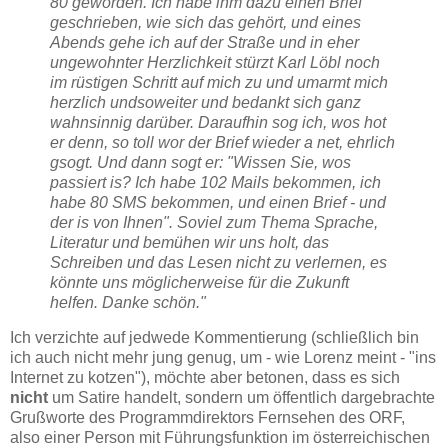
80 geworden. Ich habe ihm dazu einen Brief
geschrieben, wie sich das gehört, und eines
Abends gehe ich auf der Straße und in eher
ungewohnter Herzlichkeit stürzt Karl Löbl noch
im rüstigen Schritt auf mich zu und umarmt mich
herzlich undsoweiter und bedankt sich ganz
wahnsinnig darüber. Daraufhin sog ich, wos hot
er denn, so toll wor der Brief wieder a net, ehrlich
gsogt. Und dann sogt er: "Wissen Sie, wos
passiert is? Ich habe 102 Mails bekommen, ich
habe 80 SMS bekommen, und einen Brief - und
der is von Ihnen". Soviel zum Thema Sprache,
Literatur und bemühen wir uns holt, das
Schreiben und das Lesen nicht zu verlernen, es
könnte uns möglicherweise für die Zukunft
helfen. Danke schön."
Ich verzichte auf jedwede Kommentierung (schließlich bin
ich auch nicht mehr jung genug, um - wie Lorenz meint - "ins
Internet zu kotzen"), möchte aber betonen, dass es sich
nicht
um Satire handelt, sondern um öffentlich dargebrachte
Grußworte des Programmdirektors Fernsehen des ORF,
also einer Person mit Führungsfunktion im österreichischen