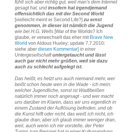
fühlt sich aber richtig gut, weil man's dem Internet
gesagt hat, und
insofern hat irgendjemand
offensichtlich das mit der Second World
[vielleicht meint er Second Life?]
zu ernst
genommen, in dieser ist nämlich die Jugend
wie bei H.G. Wells
[War of the Worlds? Ich
glaube, er verwechselt das eher mit
Brave New
World
von Aldous Huxley; update 7.7.2010:
siehe aber
diesen Kommentar
]
in einer
Untergesellschaft
untergetaucht und lässt
auch gar nicht mehr grüßen, weil sie dazu
auch zu schlecht aufgelegt ist.
Das heißt, es hetzt uns auch niemand mehr, wer
beißt schon heute wen in die Wade - ich mein:
welcher Jugendliche, sonst ist Wadlbeißen
natürlich immer noch angesagt - und wer macht
uns darüber im Klaren, dass wir uns eigentlich in
einem Zustand der Auflösung befinden, und ob
die Kunst hilft oder nicht, das weiß ich nicht, ich
glaube dran, aber ich glaub immer weniger dran,
weil, auch wenn ich mir vorstelle, der Peter
Turrini zum Beispiel hat in einer Kultursendung