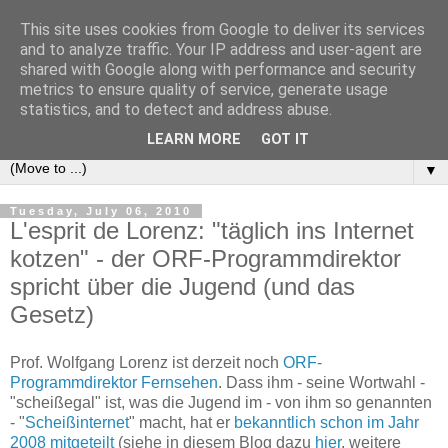
This site uses cookies from Google to deliver its services
e-comm
and to analyze traffic. Your IP address and user-agent are
shared with Google along with performance and security
metrics to ensure quality of service, generate usage
Blog zum österreichischen und europäischen Recht der
statistics, and to detect and address abuse.
elektronischen Kommunikationsnetze und -dienste
LEARN MORE
GOT IT
▼
Tuesday, July 06, 2010
L'esprit de Lorenz: "täglich ins Internet
kotzen" - der ORF-Programmdirektor
spricht über die Jugend (und das
Gesetz)
Prof. Wolfgang Lorenz ist derzeit noch
ORF-
Programmdirektor Fernsehen
. Dass ihm - seine Wortwahl -
"scheißegal" ist, was die Jugend im - von ihm so genannten
- "
Scheißinternet
" macht, hat er
bekanntlich schon im Jahr
2008 mitgeteilt
(siehe in diesem Blog dazu
hier
, weitere