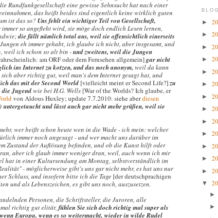
 die Rundfunkgesellschaft eine gewisse Sehnsucht hat nach einer
BLOG
innahmen, das heißt beides sind eigentlich keine wirklich guten
um ist das so?
Uns fehlt ein wichtiger Teil von Gesellschaft,
2
►
r immer so angefleht wird, sie möge doch endlich Lesen lernen,
2
►
endwie;
die fällt nämlich total aus, weil sie offensichtlich einerseits
 Jungen eh immer gehabt, ich glaube ich nicht, aber insgesamt, und
2
►
 weil ich schon so alt bin -
und zweitens, weil die Jungen
2
ahrscheinlich: am ORF oder dem Fernsehen allgemein]
gar nicht
►
glich ins Internet zu kotzen, und das noch anonym,
weil da kann
2
►
sich aber richtig gut, weil man's dem Internet gesagt hat, und
lich das mit der Second World
[vielleicht meint er Second Life?]
zu
2
►
h die Jugend
wie bei H.G. Wells
[War of the Worlds? Ich glaube, er
2
►
orld
von Aldous Huxley; update 7.7.2010: siehe aber
diesen
ft
untergetaucht und lässt auch gar nicht mehr grüßen, weil sie
2
►
2
►
mehr, wer beißt schon heute wen in die Wade - ich mein: welcher
2
►
türlich immer noch angesagt - und wer macht uns darüber im
nem Zustand der Auflösung befinden, und ob die Kunst hilft oder
2
►
 dran, aber ich glaub immer weniger dran, weil, auch wenn ich mir
2
►
piel hat in einer Kultursendung am Montag, selbstverständlich im
Realität" - möglicherweise gibt's uns gar nicht mehr, es hat uns nur
2
►
er Schluss, und insofern bitte ich die Tage
[der deutschprachigen
2
lten und als Lebenszeichen, es gibt uns noch, auszusetzen.
▼
ndelnden Personen, die Schriftsteller, die Juroren, alle
mal richtig gut elitär,
fühlen Sie sich doch richtig mal super als
 wenn Europa, wenn es so weitermacht, wieder in wilde Rudel