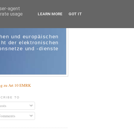
user-agent
erate usage
LEARN MORE
GOT IT
e-comm
chen und europäischen
ht der elektronischen
nsnetze und -dienste
g zu Art 10 EMRK
CRIBE TO
osts
omments