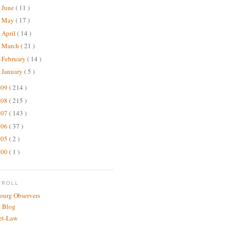
June
( 11 )
►
May
( 17 )
►
April
( 14 )
►
March
( 21 )
►
February
( 14 )
►
January
( 5 )
►
009
( 214 )
008
( 215 )
007
( 143 )
006
( 37 )
005
( 2 )
000
( 1 )
GROLL
bourg Observers
 Blog
net-Law