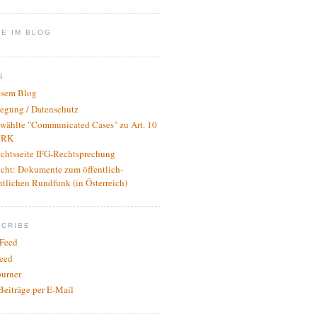
E IM BLOG
S
esem Blog
legung / Datenschutz
wählte "Communicated Cases" zu Art. 10
RK
ichtsseite IFG-Rechtsprechung
icht: Dokumente zum öffentlich-
htlichen Rundfunk (in Österreich)
SCRIBE
Feed
eed
urner
Beiträge per E-Mail