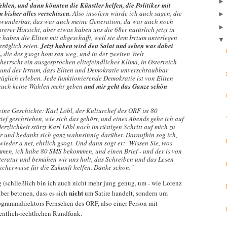
fehlen, und dann könnten die Künstler helfen, die Politiker mit
n bisher alles verschissen.
Also insofern würde ich auch sagen, die
r wunderbar, das war auch meine Generation, da war auch noch
hrerer Hinsicht, aber etwas haben uns die 68er natürlich jetzt in
 haben die Eliten mit abgeschafft, weil sie dem Irrtum unterlegen
träglich seien.
Jetzt haben wird den Salat und sehen was dabei
,
die des gsogt hom san weg, und in der zweiten Welt
 herrscht ein ausgesprochen elitefeindliches Klima, in Österreich
 und der Irrtum, dass Eliten und Demokratie unverschraubbar
r täglich erleben. Jede funktionierende Demokratie ist von Eliten
a auch keine Wahlen mehr geben
und mir geht das Ganze schön
eine Geschichte: Karl Löbl, der Kulturchef des ORF ist 80
ef geschrieben, wie sich das gehört, und eines Abends gehe ich auf
rzlichkeit stürzt Karl Löbl noch im rüstigen Schritt auf mich zu
r und bedankt sich ganz wahnsinnig darüber. Daraufhin sog ich,
 wieder a net, ehrlich gsogt. Und dann sogt er: "Wissen Sie, wos
mmen, ich habe 80 SMS bekommen, und einen Brief - und der is von
teratur und bemühen wir uns holt, das Schreiben und das Lesen
licherweise für die Zukunft helfen. Danke schön."
(schließlich bin ich auch nicht mehr jung genug, um - wie Lorenz
nicht
aber betonen, dass es sich
um Satire handelt, sondern um
ogrammdirektors Fernsehen des ORF, also einer Person mit
entlich-rechtlichen Rundfunk.