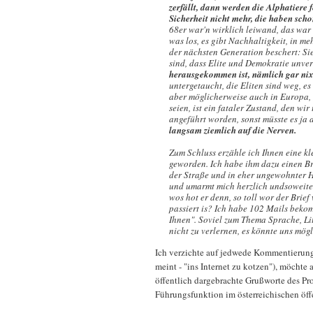
zerfällt, dann werden die Alphatiere 
Sicherheit nicht mehr, die haben scho
68er war'n wirklich leiwand, das wa
was los, es gibt Nachhaltigkeit, in me
der nächsten Generation beschert: Sie
sind, dass Elite und Demokratie unver
herausgekommen ist, nämlich gar nix
untergetaucht, die Eliten sind weg, es
aber möglicherweise auch in Europa,
seien, ist ein fataler Zustand, den wi
angeführt worden, sonst müsste es j
langsam ziemlich auf die Nerven.
Zum Schluss erzähle ich Ihnen eine kl
geworden. Ich habe ihm dazu einen Bri
der Straße und in eher ungewohnter He
und umarmt mich herzlich undsoweite
wos hot er denn, so toll wor der Brief
passiert is? Ich habe 102 Mails beko
Ihnen". Soviel zum Thema Sprache, Li
nicht zu verlernen, es könnte uns mög
Ich verzichte auf jedwede Kommentierung 
meint - "ins Internet zu kotzen"), möchte 
öffentlich dargebrachte Grußworte des Pr
Führungsfunktion im österreichischen öff