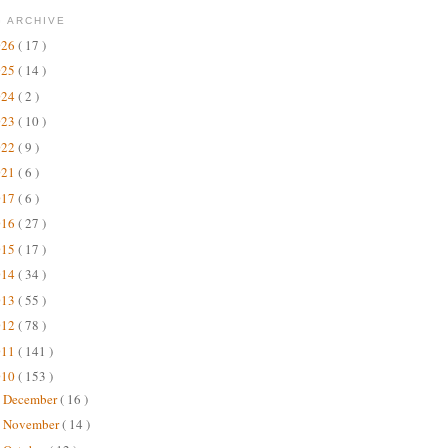
 ARCHIVE
026
( 17 )
025
( 14 )
024
( 2 )
023
( 10 )
022
( 9 )
021
( 6 )
017
( 6 )
016
( 27 )
015
( 17 )
014
( 34 )
013
( 55 )
012
( 78 )
011
( 141 )
010
( 153 )
December
( 16 )
►
November
( 14 )
►