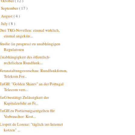
October
( 12 )
►
September
( 17 )
►
August
( 4 )
►
July
( 8 )
▼
Drei TKG-Novellen: einmal wirklich,
einmal angekün...
Studie (in progress) zu unabhängigen
Regulatoren
Unabhängigkeit des öffentlich-
rechtlichen Rundfunk...
Veranstaltungsvorschau: Rundfunkforum,
Telekom For...
EuGH: "Golden Shares" an der Portugal
Telecom vers...
EuG bestätigt Zulässigkeit der
Kapitalzufuhr an Fr...
EuGH zu Portierungsentgelten für
Verbraucher: Kost...
L'esprit de Lorenz: "täglich ins Internet
kotzen" ...