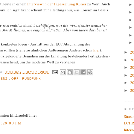
 heute in einem
Interview in der Tageszeitung Kurier
zu Wort. Auch
klich signifikant scheint mir allerdings nur, was Lorenz im Gesetz
de sich endlich damit beschäftigen, was die Werbefenster deutscher
m 300 Millionen, die einfach abfließen. Aber von Ideen darüber ist
konkreten Ideen - Austritt aus der EU? Abschaffung der
sein sollten (siehe zu ähnlichen Äußerungen Anderer schon
hier
).
2
►
enz geforderte Bemühen um die Erhaltung bestehender Fertigkeiten -
2
►
ausreichend, um die moderne Welt zu verstehen.
2
►
R
AT
TUESDAY, JULY 06, 2010
2
►
RENZ
,
ORF
,
RUNDFUNK
2
►
2
►
BLO
nnten Elitärrudelführer
Stras
3:29:00 PM
ECHR
Inter