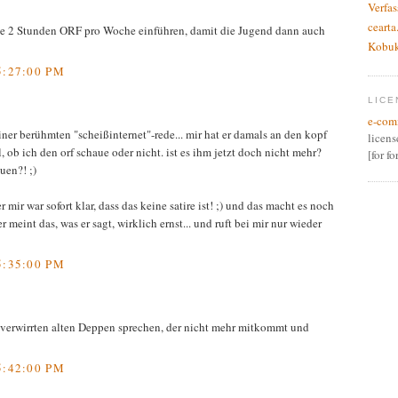
Verfas
cearta
ule 2 Stunden ORF pro Woche einführen, damit die Jugend dann auch
Kobu
5:27:00 PM
LICE
e-com
iner berühmten "scheißinternet"-rede... mir hat er damals an den kopf
licen
 ob ich den orf schaue oder nicht. ist es ihm jetzt doch nicht mehr?
[for f
uen?! ;)
 mir war sofort klar, dass das keine satire ist! ;) und das macht es noch
er meint das, was er sagt, wirklich ernst... und ruft bei mir nur wieder
5:35:00 PM
verwirrten alten Deppen sprechen, der nicht mehr mitkommt und
5:42:00 PM