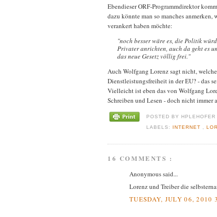
Ebendieser ORF-Programmdirektor kommt
dazu könnte man so manches anmerken, wir
verankert haben möchte:
"noch besser wäre es, die Politik wür
Privater anrichten, auch da geht es u
das neue Gesetz völlig frei."
Auch Wolfgang Lorenz sagt nicht, welche 
Dienstleistungsfreiheit in der EU? - das 
Vielleicht ist eben das von Wolfgang Lor
Schreiben und Lesen - doch nicht immer 
POSTED BY
HPLEHOFE
LABELS:
INTERNET
,
LO
16 COMMENTS :
Anonymous said...
Lorenz und Treiber die selbsterna
TUESDAY, JULY 06, 2010 