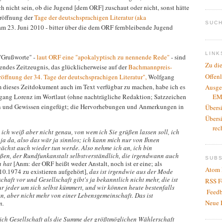
ch nicht sein, ob die Jugend [dem ORF] zuschaut oder nicht, sonst hätte
Eröffnung der
Tage der deutschsprachigen Literatur (aka
SUCH
am 23. Juni 2010 - bitter über die dem ORF fernbleibende Jugend
LINK
"Grußworte" -
laut ORF eine "apokalyptisch zu nennende Rede"
- sind
Zu di
endes Zeitzeugnis, das glücklicherweise auf der
Bachmannpreis-
Offen
röffnung der 34. Tage der deutschsprachigen Literatur",
Wolfgang
m dieses Zeitdokument auch im Text verfügbar zu machen, habe ich es
Ausge
EM
lfgang Lorenz im Wortlaut (ohne nachträgliche Redaktion; Satzzeichen
n und Gewissen eingefügt; die Hervorhebungen und Anmerkungen in
Übers
Übers
rec
 ich weiß aber nicht genau, von wem ich Sie grüßen lassen soll, ich
 ja da, also das wär ja sinnlos; ich kann mich nur von Ihnen
ächst auch wieder tun werde. Also nehme ich an, ich bin
üßen, der Rundfunkanstalt selbstverständlich, die irgendwann auch
SUB
n hat
[Anm: der ORF heißt weder Anstalt, noch ist er eine; als
Atom 
0.1974 zu existieren aufgehört],
das ist irgendwie aus der Mode
haft vor und Gesellschaft gibt's ja bekanntlich nicht mehr, die ist
RSS F
ur jeder um sich selbst kümmert, und wir können heute bestenfalls
Feedb
n, aber nicht mehr von einer Lebensgemeinschaft. Das ist
Neue 
n.
e sich Gesellschaft als die Summe der größtmöglichen Wählerschaft