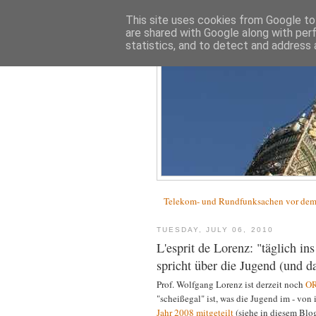
This site uses cookies from Google to 
are shared with Google along with per
statistics, and to detect and address 
Telekom- und Rundfunksachen vor d
TUESDAY, JULY 06, 2010
L'esprit de Lorenz: "täglich i
spricht über die Jugend (und d
Prof. Wolfgang Lorenz ist derzeit noch
OR
"scheißegal" ist, was die Jugend im - von
Jahr 2008 mitgeteilt
(siehe in diesem Blo