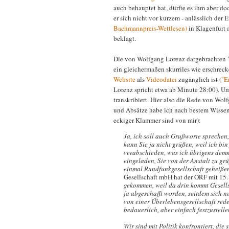
auch behauptet hat, dürfte es ihm aber do
er sich nicht vor kurzem - anlässlich der 
Bachmannpreis-Wettlesen)
in Klagenfurt 
beklagt.
Die von Wolfgang Lorenz dargebrachten 
ein gleichermaßen skurriles wie erschreck
Website
als
Videodatei
zugänglich ist (
"E
Lorenz spricht etwa ab Minute 28:00). U
transkribiert. Hier also die Rede von Wo
und Absätze habe ich nach bestem Wisse
eckiger Klammer sind von mir):
Ja, ich soll auch Grußworte sprechen,
kann Sie ja nicht grüßen, weil ich bin
verabschieden, was ich übrigens demn
eingeladen, Sie von der Anstalt zu gr
einmal Rundfunkgesellschaft geheiße
Gesellschaft mbH hat der ORF mit 15.1
gekommen, weil da drin kommt Gesellsc
ja abgeschafft worden, seitdem sich n
von einer Überlebensgesellschaft rede
bedauerlich, aber einfach festzustelle
Wir sind mit Politik konfrontiert, di