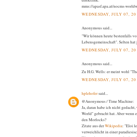
direktlink:
mms://apasf.apa.at/nocms-worl
WEDNESDAY, JULY 07, 20
Anonymous said...
"Wir können heute bestenfalls vo
Lebensgemeinschaft". Selten hat 
WEDNESDAY, JULY 07, 20
Anonymous said...
Zu H.G. Wells: er meint wohl "Th
WEDNESDAY, JULY 07, 20
hplehofer
said...
@Anonymous / Time Machine:
Ja, daran habe ich nicht gedach
World" gebracht hat. Aber wenn e
den Morlocks?
Zitate aus der
Wikipedia
: "Eloi l
verweichlicht in einer paradiesi