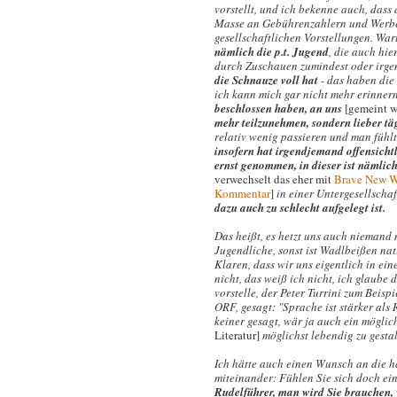
vorstellt, und ich bekenne auch, dass
Masse an Gebührenzahlern und Werbee
gesellschaftlichen Vorstellungen. War
nämlich die p.t. Jugend
, die auch hie
durch Zuschauen zumindest oder irg
die Schnauze voll hat
- das haben die
ich kann mich gar nicht mehr erinnern,
beschlossen haben, an uns
[gemeint w
mehr teilzunehmen, sondern lieber tä
relativ wenig passieren und man fühlt 
insofern hat irgendjemand offensicht
ernst genommen, in dieser ist nämlic
verwechselt das eher mit
Brave New W
Kommentar
]
in einer Untergesellscha
dazu auch zu schlecht aufgelegt ist.
Das heißt, es hetzt uns auch niemand 
Jugendliche, sonst ist Wadlbeißen na
Klaren, dass wir uns eigentlich in ei
nicht, das weiß ich nicht, ich glaube
vorstelle, der Peter Turrini zum Beis
ORF, gesagt: "Sprache ist stärker als 
keiner gesagt, wär ja auch ein möglich
Literatur]
möglichst lebendig zu gesta
Ich hätte auch einen Wunsch an die ha
miteinander: Fühlen Sie sich doch ein
Rudelführer, man wird Sie brauchen,