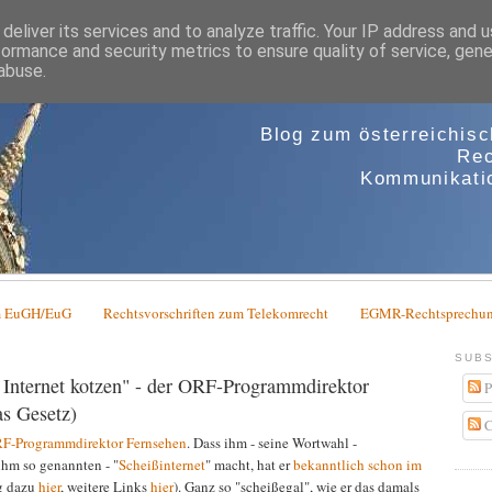
deliver its services and to analyze traffic. Your IP address and 
formance and security metrics to ensure quality of service, gen
abuse.
Blog zum österreichis
Rec
Kommunikatio
em EuGH/EuG
Rechtsvorschriften zum Telekomrecht
EGMR-Rechtsprechun
SUBS
ns Internet kotzen" - der ORF-Programmdirektor
P
as Gesetz)
C
F-Programmdirektor Fernsehen
. Dass ihm - seine Wortwahl -
 ihm so genannten - "
Scheißinternet
" macht, hat er
bekanntlich schon im
g dazu
hier
, weitere Links
hier
). Ganz so "scheißegal", wie er das damals