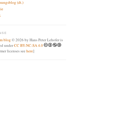
sungsblog (dt.)
.ie
k
NSE
m blog
© 2026 by Hans Peter Lehofer is
sed under
CC BY-NC-SA 4.0
ormer licenses see
here
]