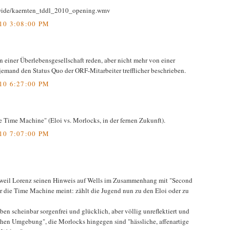
dwide/kaernten_tddl_2010_opening.wmv
10 3:08:00 PM
n einer Überlebensgesellschaft reden, aber nicht mehr von einer
jemand den Status Quo der ORF-Mitarbeiter trefflicher beschrieben.
10 6:27:00 PM
e Time Machine" (Eloi vs. Morlocks, in der fernen Zukunft).
10 7:07:00 PM
t, weil Lorenz seinen Hinweis auf Wells im Zusammenhang mit "Second
r die Time Machine meint: zählt die Jugend nun zu den Eloi oder zu
eben scheinbar sorgenfrei und glücklich, aber völlig unreflektiert und
schen Umgebung", die Morlocks hingegen sind "hässliche, affenartige