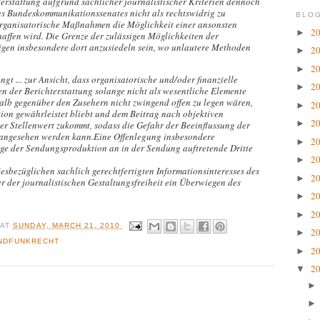
terstattung aufgrund sachlicher journalistischer Kriterien dennoch
des Bundeskommunikationssenates nicht als rechtswidrig zu
BLOG
rganisatorische Maßnahmen die Möglichkeit einer ansonsten
2
►
affen wird. Die Grenze der zulässigen Möglichkeiten der
igen insbesondere dort anzusiedeln sein, wo unlautere Methoden
2
►
2
►
 ... zur Ansicht, dass organisatorische und/oder finanzielle
2
►
 der Berichterstattung solange nicht als wesentliche Elemente
halb gegenüber den Zusehern nicht zwingend offen zu legen wären,
2
►
tion gewährleistet bliebt und dem Beitrag nach objektiven
2
►
er Stellenwert zukommt, sodass die Gefahr der Beeinflussung der
n angesehen werden kann.Eine Offenlegung insbesondere
2
►
uge der Sendungsproduktion an in der Sendung auftretende Dritte
2
►
esbezüglichen sachlich gerechtfertigten Informationsinteresses des
2
►
r der journalistischen Gestaltungsfreiheit ein Überwiegen des
2
►
2
►
R
AT
SUNDAY, MARCH 21, 2010
2
►
NDFUNKRECHT
2
►
2
▼