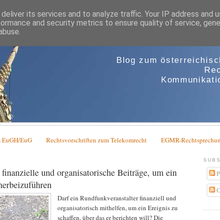
deliver its services and to analyze traffic. Your IP address and 
formance and security metrics to ensure quality of service, gen
abuse.
Blog zum österreichis
Rec
Kommunikatio
em EuGH/EuG
Rechtsvorschriften zum Telekomrecht
EGMR-Rechtsprechun
SUBS
finanzielle und organisatorische Beiträge, um ein
P
 herbeizuführen
C
Darf ein Rundfunkveranstalter finanziell und
organisatorisch mithelfen, um ein Ereignis zu
schaffen, über das er berichten will? Die