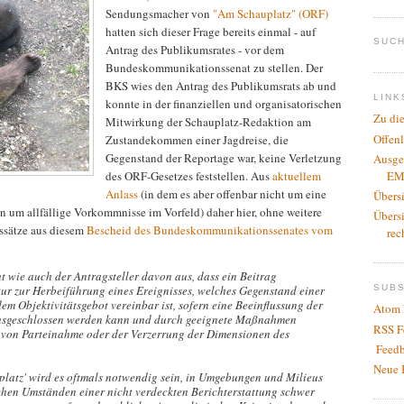
Sendungsmacher von
"Am Schauplatz" (ORF)
hatten sich dieser Frage bereits einmal - auf
SUCH
Antrag des Publikumsrates - vor dem
Bundeskommunikationssenat zu stellen. Der
BKS wies den Antrag des Publikumsrats ab und
LINK
konnte in der finanziellen und organisatorischen
Zu di
Mitwirkung der Schauplatz-Redaktion am
Offen
Zustandekommen einer Jagdreise, die
Gegenstand der Reportage war, keine Verletzung
Ausge
EM
des ORF-Gesetzes feststellen. Aus
aktuellem
Anlass
(in dem es aber offenbar nicht um eine
Übers
n um allfällige Vorkommnisse im Vorfeld) daher hier, ohne weitere
Übers
ssätze aus diesem
Bescheid des Bundeskommunikationssenates vom
rec
wie auch der Antragsteller davon aus, dass ein Beitrag
SUB
tur zur Herbeiführung eines Ereignisses, welches Gegenstand einer
dem Objektivitätsgebot vereinbar ist, sofern eine Beeinflussung der
Atom 
 ausgeschlossen werden kann und durch geeignete Maßnahmen
RSS F
in von Parteinahme oder der Verzerrung der Dimensionen des
Feedb
Neue 
latz' wird es oftmals notwendig sein, in Umgebungen und Milieus
hen Umständen einer nicht verdeckten Berichterstattung schwer