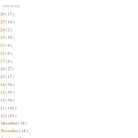
 ARCHIVE
026
( 17 )
025
( 14 )
024
( 2 )
023
( 10 )
022
( 9 )
021
( 6 )
017
( 6 )
016
( 27 )
015
( 17 )
014
( 34 )
013
( 55 )
012
( 78 )
011
( 141 )
010
( 153 )
December
( 16 )
►
November
( 14 )
►