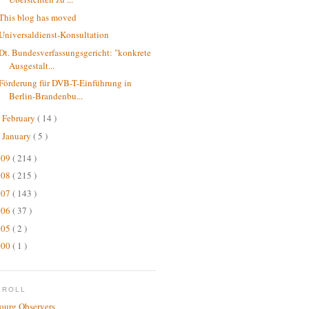
This blog has moved
Universaldienst-Konsultation
Dt. Bundesverfassungsgericht: "konkrete
Ausgestalt...
Förderung für DVB-T-Einführung in
Berlin-Brandenbu...
February
( 14 )
►
January
( 5 )
►
009
( 214 )
008
( 215 )
007
( 143 )
006
( 37 )
005
( 2 )
000
( 1 )
GROLL
bourg Observers