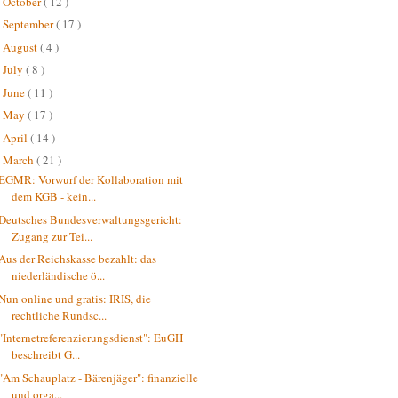
October
( 12 )
►
September
( 17 )
►
August
( 4 )
►
July
( 8 )
►
June
( 11 )
►
May
( 17 )
►
April
( 14 )
►
March
( 21 )
▼
EGMR: Vorwurf der Kollaboration mit
dem KGB - kein...
Deutsches Bundesverwaltungsgericht:
Zugang zur Tei...
Aus der Reichskasse bezahlt: das
niederländische ö...
Nun online und gratis: IRIS, die
rechtliche Rundsc...
"Internetreferenzierungsdienst": EuGH
beschreibt G...
"Am Schauplatz - Bärenjäger": finanzielle
und orga...