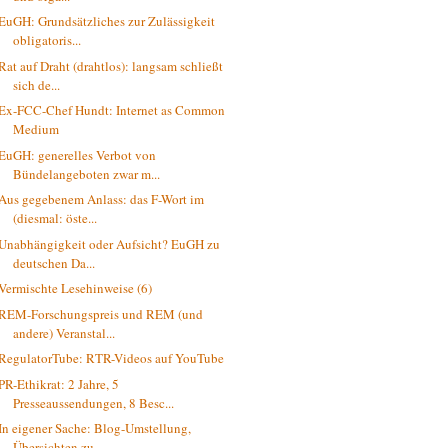
EuGH: Grundsätzliches zur Zulässigkeit
obligatoris...
Rat auf Draht (drahtlos): langsam schließt
sich de...
Ex-FCC-Chef Hundt: Internet as Common
Medium
EuGH: generelles Verbot von
Bündelangeboten zwar m...
Aus gegebenem Anlass: das F-Wort im
(diesmal: öste...
Unabhängigkeit oder Aufsicht? EuGH zu
deutschen Da...
Vermischte Lesehinweise (6)
REM-Forschungspreis und REM (und
andere) Veranstal...
RegulatorTube: RTR-Videos auf YouTube
PR-Ethikrat: 2 Jahre, 5
Presseaussendungen, 8 Besc...
In eigener Sache: Blog-Umstellung,
Übersichten zu ...