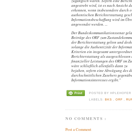
zugänglich wären. Sofern eine Berich
angestrebt wird, ist es nach Ansicht 
erkennen, wenn insbesondere durch o
authentischen Berichterstattung gesch
Informationsbeschaffung wird im Übr
angewendet werden. ...
Der Bundeskommunikationssenat gelangt
Beiträge des ORF zum Zustandekommen
der Berichterstattung gelten und des
solange die Authentizität der Informa
Kriterien ein insgesamt untergeordnet
Berichterstattung als ausgeschlosse
finanzieller Leistungen des ORF im Z
wäre schließlich allenfalls dann zu
bejahen, sofern eine Abwägung des di
durchschnittlichen Zusehers gegenübe
Informationsinteresses ergibt."
POSTED BY
HPLEHOFE
LABELS:
BKS
,
ORF
,
RU
NO COMMENTS :
Post a Comment