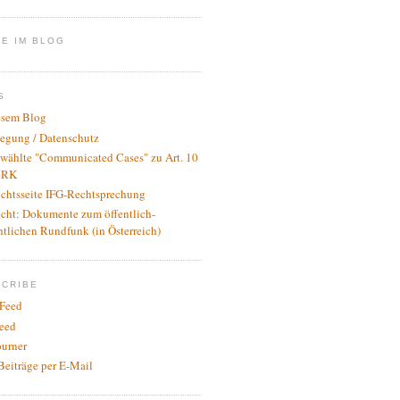
E IM BLOG
S
esem Blog
legung / Datenschutz
wählte "Communicated Cases" zu Art. 10
RK
ichtsseite IFG-Rechtsprechung
icht: Dokumente zum öffentlich-
htlichen Rundfunk (in Österreich)
SCRIBE
Feed
eed
urner
Beiträge per E-Mail