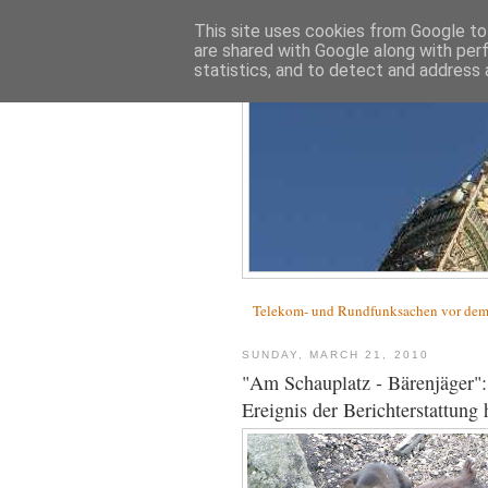
This site uses cookies from Google to 
are shared with Google along with per
statistics, and to detect and address 
Telekom- und Rundfunksachen vor d
SUNDAY, MARCH 21, 2010
"Am Schauplatz - Bärenjäger": 
Ereignis der Berichterstattung