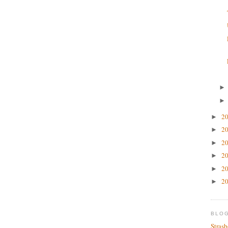
2
►
2
►
2
►
2
►
2
►
2
►
BLO
Stras