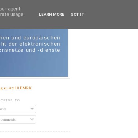
user-agent
erate usage
LEARN MORE
GOT IT
e-comm
chen und europäischen
ht der elektronischen
nsnetze und -dienste
g zu Art 10 EMRK
CRIBE TO
osts
omments