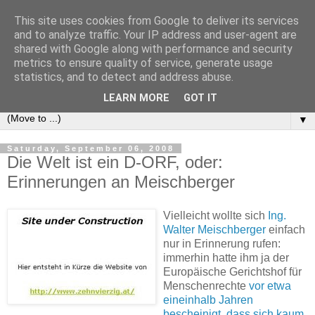
This site uses cookies from Google to deliver its services
e-comm
and to analyze traffic. Your IP address and user-agent are
shared with Google along with performance and security
metrics to ensure quality of service, generate usage
Blog zum österreichischen und europäischen Recht der
statistics, and to detect and address abuse.
elektronischen Kommunikationsnetze und -dienste
LEARN MORE
GOT IT
▼
Saturday, September 06, 2008
Die Welt ist ein D-ORF, oder:
Erinnerungen an Meischberger
Vielleicht wollte sich
Ing.
Walter Meischberger
einfach
nur in Erinnerung rufen:
immerhin hatte ihm ja der
Europäische Gerichtshof für
Menschenrechte
vor etwa
eineinhalb Jahren
bescheinigt, dass sich kaum