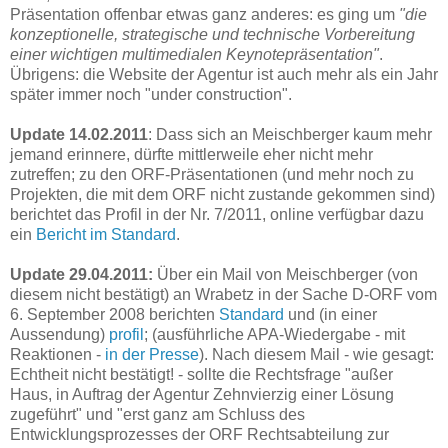
Präsentation offenbar etwas ganz anderes: es ging um
"die
konzeptionelle, strategische und technische Vorbereitung
einer wichtigen multimedialen Keynotepräsentation"
.
Übrigens: die Website der Agentur ist auch mehr als ein Jahr
später immer noch "under construction".
Update 14.02.2011
: Dass sich an Meischberger kaum mehr
jemand erinnere, dürfte mittlerweile eher nicht mehr
zutreffen; zu den ORF-Präsentationen (und mehr noch zu
Projekten, die mit dem ORF nicht zustande gekommen sind)
berichtet das Profil in der Nr. 7/2011, online verfügbar dazu
ein
Bericht im Standard
.
Update 29.04.2011:
Über ein Mail von Meischberger (von
diesem nicht bestätigt) an Wrabetz in der Sache D-ORF vom
6. September 2008 berichten
Standard
und (in einer
Aussendung)
profil
; (ausführliche APA-Wiedergabe - mit
Reaktionen -
in der Presse
). Nach diesem Mail - wie gesagt:
Echtheit nicht bestätigt! - sollte die Rechtsfrage "außer
Haus, in Auftrag der Agentur Zehnvierzig einer Lösung
zugeführt" und "erst ganz am Schluss des
Entwicklungsprozesses der ORF Rechtsabteilung zur