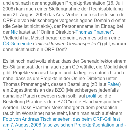
und erst nach der endgültigen Projektpräsentation (16. Juli
2008) kam nach einer Stellungnahme der Rechtsabteilung
vom 21. August 2008 das Aus. Vorher noch sicherte sich der
ORF die von Meischberger vorgeschlagene Domain d-orf.at
(die Seite ist nicht aktiv), der Personenname im Eintrag bei
der
Nic
lautet auf "Online Direktion-
Thomas Prantner
".
Vielleicht hat Meischberger gemeint, wenn es schon eine
Ö3-Gemeinde
(
"mit exklusiven Gewinnspielen"
) gibt, warum
dann nicht auch ein ORF-Dorf?
Es ist noch nachvollziehbar, dass der Generaldirektor einem
Ex-Stiftungsrat, der ihn auch zum GD wählte, die Möglichkeit
gibt, Projekte vorzuschlagen, und da liegt es natürlich auch
nahe, dass es um Projekte in der Online-Direktion unter
Thomas Prantner geht, dessen Bestellung (zB laut
Falter
)
ein Zugeständnis an das BZÖ (Meischbergers jedenfalls
damalige Partei) gewesen sein soll; laut
profil
sei die
Bestellung Prantners dem BZÖ "in die Hand versprochen"
worden. Dass Prantner Meischberger zudem persönlich
(auch im Wortsinne) nahe steht, kann man auch auf einem
Foto von Andreas Tischler sehen, das beim ORF-Grillfest
am 7. August 2008 (also zwischen Projektpräsentation und -