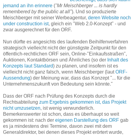
jemand an ihn erinnere
(
"Mr Meischberger ... is hardly
remembered by the public at all"
). Und so produzierte
Meischberger mit seiner Werbeagentur,
deren Website noch
under construction ist
, gleich ein "Web 2.0-Konzept" - und
zwar ausgerechnet für den ORF.
Nun dürfte es angesichts des laufenden Beihilfenverfahren
strategisch vielleicht nicht der günstigste Zeitpunkt für den
öffentlich-rechtlichen ORF sein, Online-"Einkaufsstraßen",
Auktionen, Kontaktbörsen und Ähnliches (so der
Inhalt des
Konzepts laut Standard
) zu planen, und insofern ist es
vielleicht nicht ganz falsch, wenn Meischberger (laut
ORF-
Aussendung
) der Meinung war, dass das Konzept "... für die
Unternehmenszukunft von Bedeutung sein könnte."
Dass der ORF nach Prüfung des Konzepts durch die
Rechtsabteilung
zum Ergebnis gekommen ist, das Projekt
nicht umzusetzen
, ist wenig verwunderlich.
Bemerkenswerter ist schon, dass es überhaupt so weit
gekommen ist: nach der
eigenen Darstellung des ORF
gab
es ja mindestens drei Termine, davon zwei mit dem
Generaldirektor, bei denen dieses Projekt erörtert wurde,