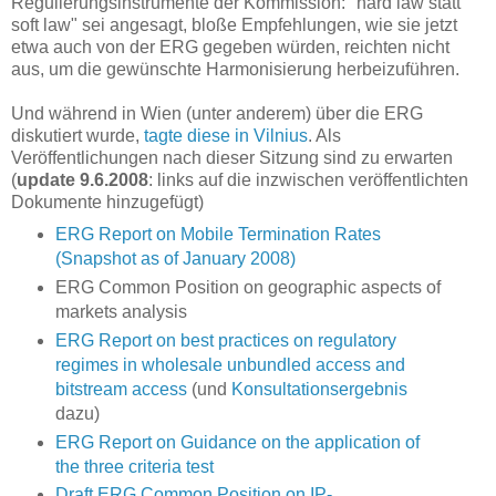
Regulierungsinstrumente der Kommission: "hard law statt
soft law" sei angesagt, bloße Empfehlungen, wie sie jetzt
etwa auch von der ERG gegeben würden, reichten nicht
aus, um die gewünschte Harmonisierung herbeizuführen.
Und während in Wien (unter anderem) über die ERG
diskutiert wurde,
tagte diese in Vilnius
. Als
Veröffentlichungen nach dieser Sitzung sind zu erwarten
(
update 9.6.2008
: links auf die inzwischen veröffentlichten
Dokumente hinzugefügt)
ERG Report on Mobile Termination Rates
(Snapshot as of January 2008)
ERG Common Position on geographic aspects of
markets analysis
ERG Report on best practices on regulatory
regimes in wholesale unbundled access and
bitstream access
(und
Konsultationsergebnis
dazu)
ERG Report on Guidance on the application of
the three criteria test
Draft ERG Common Position on IP-