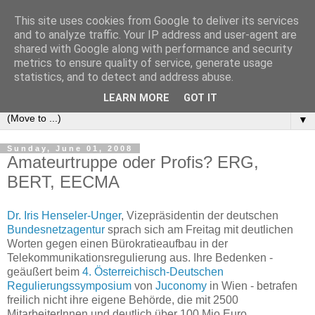
This site uses cookies from Google to deliver its services
e-comm
and to analyze traffic. Your IP address and user-agent are
shared with Google along with performance and security
metrics to ensure quality of service, generate usage
Blog zum österreichischen und europäischen Recht der
statistics, and to detect and address abuse.
elektronischen Kommunikationsnetze und -dienste
LEARN MORE
GOT IT
▼
Sunday, June 01, 2008
Amateurtruppe oder Profis? ERG,
BERT, EECMA
Dr. Iris Henseler-Unger
, Vizepräsidentin der deutschen
Bundesnetzagentur
sprach sich am Freitag mit deutlichen
Worten gegen einen Bürokratieaufbau in der
Telekommunikationsregulierung aus. Ihre Bedenken -
geäußert beim
4. Österreichisch-Deutschen
Regulierungssymposium
von
Juconomy
in Wien - betrafen
freilich nicht ihre eigene Behörde, die mit 2500
MitarbeiterInnen und deutlich über 100 Mio Euro