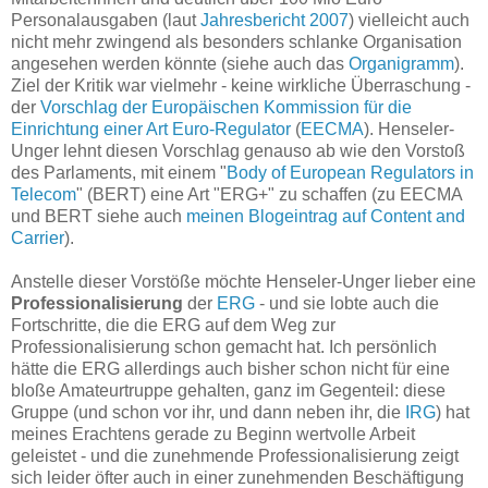
Personalausgaben (laut
Jahresbericht 2007
) vielleicht auch
nicht mehr zwingend als besonders schlanke Organisation
angesehen werden könnte (siehe auch das
Organigramm
).
Ziel der Kritik war vielmehr - keine wirkliche Überraschung -
der
Vorschlag der Europäischen Kommission für die
Einrichtung einer Art Euro-Regulator
(
EECMA
). Henseler-
Unger lehnt diesen Vorschlag genauso ab wie den Vorstoß
des Parlaments, mit einem "
Body of European Regulators in
Telecom
" (BERT) eine Art "ERG+" zu schaffen (zu EECMA
und BERT siehe auch
meinen Blogeintrag auf Content and
Carrier
).
Anstelle dieser Vorstöße möchte Henseler-Unger lieber eine
Professionalisierung
der
ERG
- und sie lobte auch die
Fortschritte, die die ERG auf dem Weg zur
Professionalisierung schon gemacht hat. Ich persönlich
hätte die ERG allerdings auch bisher schon nicht für eine
bloße Amateurtruppe gehalten, ganz im Gegenteil: diese
Gruppe (und schon vor ihr, und dann neben ihr, die
IRG
) hat
meines Erachtens gerade zu Beginn wertvolle Arbeit
geleistet - und die zunehmende Professionalisierung zeigt
sich leider öfter auch in einer zunehmenden Beschäftigung