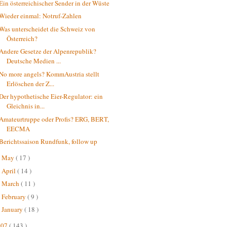
Ein österreichischer Sender in der Wüste
Wieder einmal: Notruf-Zahlen
Was unterscheidet die Schweiz von
Österreich?
Andere Gesetze der Alpenrepublik?
Deutsche Medien ...
No more angels? KommAustria stellt
Erlöschen der Z...
Der hypothetische Eier-Regulator: ein
Gleichnis in...
Amateurtruppe oder Profis? ERG, BERT,
EECMA
Berichtssaison Rundfunk, follow up
May
( 17 )
►
April
( 14 )
►
March
( 11 )
►
February
( 9 )
►
January
( 18 )
►
007
( 143 )