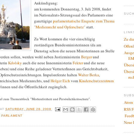
Ankündigung:
am kommenden Donnerstag, 3. Juli 2008, findet
SUCH
im Nationalrats-Sitzungssaal des Parlaments eine
ganztägige
parlamentarische Enquete zum Thema
"Medienrecht und Opferschutz"
statt.
LINK
Zu Wort kommen die vier einschlägig
Zu di
zuständigen Bundesministerinnen (da am
Offen
Dienstag schon die neuen Ministerinnen an Stelle
Ausge
rden sollen, werden wohl neben Justizministerin
Berger
und
EM
terin
Kdolsky
auch die neue Innenministerin
Fekter
und die neue
Übers
ben) und eine Reihe geladener VertreterInnen aus Gerichtsbarkeit,
Übers
Opferschutzeinrichtungen. Impulsreferate halten
Walter Berka
,
rec
rreichischen Medienrechts, und
Holger Eich
vom
Kinderschutzzentrum
r/innen und die Öffentlichkeit zugänglich.
SUB
anel zum Themenblock "Medienfreiheit und Persönlichkeitsschutz".
Atom 
RSS F
R
AT
SATURDAY, JUNE 28, 2008
Feedb
,
PARLAMENT
Neue 