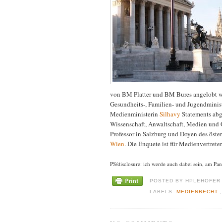
von BM Platter und BM Bures angelobt we
Gesundheits-, Familien- und Jugendminis
Medienministerin
Silhavy
Statements abge
Wissenschaft, Anwaltschaft, Medien und 
Professor in Salzburg und Doyen des öste
Wien
. Die Enquete ist für Medienvertrete
PS/disclosure: ich werde auch dabei sein, am P
POSTED BY
HPLEHOFE
LABELS:
MEDIENRECHT