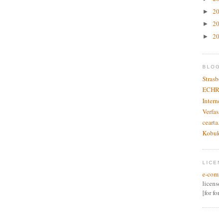
2
►
2
►
2
►
BLO
Stras
ECHR
Inter
Verfas
cearta
Kobu
LICE
e-com
licen
[for f