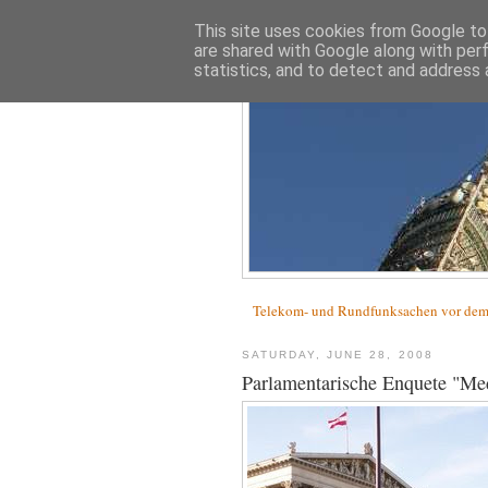
This site uses cookies from Google to 
are shared with Google along with per
statistics, and to detect and address 
Telekom- und Rundfunksachen vor d
SATURDAY, JUNE 28, 2008
Parlamentarische Enquete "Me