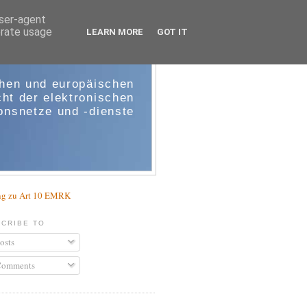
user-agent
erate usage
LEARN MORE
GOT IT
e-comm
chen und europäischen
ht der elektronischen
nsnetze und -dienste
g zu Art 10 EMRK
CRIBE TO
osts
omments