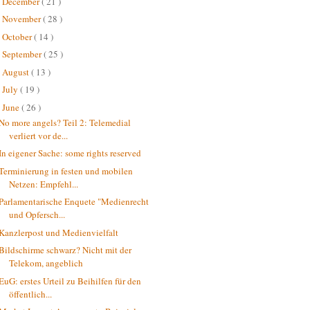
December
( 21 )
►
November
( 28 )
►
October
( 14 )
►
September
( 25 )
►
August
( 13 )
►
July
( 19 )
►
June
( 26 )
▼
No more angels? Teil 2: Telemedial
verliert vor de...
In eigener Sache: some rights reserved
Terminierung in festen und mobilen
Netzen: Empfehl...
Parlamentarische Enquete "Medienrecht
und Opfersch...
Kanzlerpost und Medienvielfalt
Bildschirme schwarz? Nicht mit der
Telekom, angeblich
EuG: erstes Urteil zu Beihilfen für den
öffentlich...