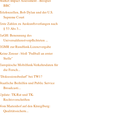
Market Impact Assessment - Beispiel
BBC
Telefonzellen, Bob Dylan und der U.S.
Supreme Court
Erste Zahlen zu Auskunftsverlangen nach
§ 53 Abs 3...
EuGH: Benennung des
Universaldienstverpflichteten ...
EGMR zur Rundfunk-Lizenzvergabe
Keine Zensur - bloß "Fußball an erster
Stelle"
Europäische Mobilfunk-Verkehrsdaten für
die Forsch...
"Diskussionsbedarf" bei TW1?
Staatliche Beihilfen und Public Service
Broadcasti...
Update: TK-Rat und TK-
Rechtsvorschriften
Vom Marienhof auf den Küniglberg:
Qualitätssicheru...