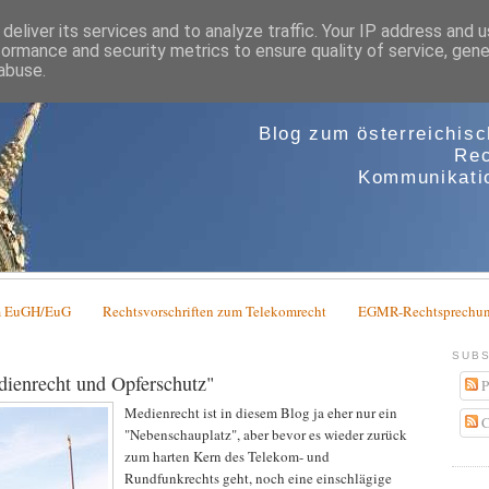
deliver its services and to analyze traffic. Your IP address and 
formance and security metrics to ensure quality of service, gen
abuse.
Blog zum österreichis
Rec
Kommunikatio
em EuGH/EuG
Rechtsvorschriften zum Telekomrecht
EGMR-Rechtsprechun
SUBS
dienrecht und Opferschutz"
P
Medienrecht ist in diesem Blog ja eher nur ein
C
"Nebenschauplatz", aber bevor es wieder zurück
zum harten Kern des Telekom- und
Rundfunkrechts geht, noch eine einschlägige