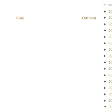
BLOG
2
►
2
Home
Older Post
►
2
►
2
►
2
►
2
►
2
►
2
►
2
►
2
►
2
►
2
►
2
►
2
►
2
►
2
▼