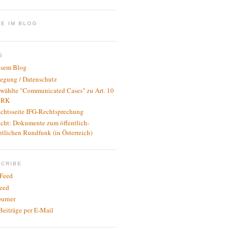
E IM BLOG
S
esem Blog
legung / Datenschutz
wählte "Communicated Cases" zu Art. 10
RK
ichtsseite IFG-Rechtsprechung
icht: Dokumente zum öffentlich-
htlichen Rundfunk (in Österreich)
SCRIBE
Feed
eed
urner
Beiträge per E-Mail