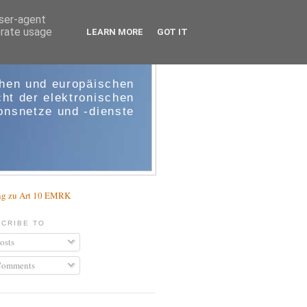
user-agent
erate usage
LEARN MORE
GOT IT
e-comm
chen und europäischen
ht der elektronischen
nsnetze und -dienste
g zu Art 10 EMRK
CRIBE TO
osts
omments