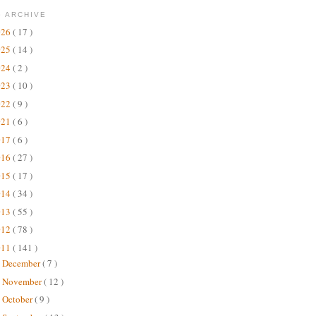
 ARCHIVE
026
( 17 )
025
( 14 )
024
( 2 )
023
( 10 )
022
( 9 )
021
( 6 )
017
( 6 )
016
( 27 )
015
( 17 )
014
( 34 )
013
( 55 )
012
( 78 )
011
( 141 )
December
( 7 )
►
November
( 12 )
►
October
( 9 )
►