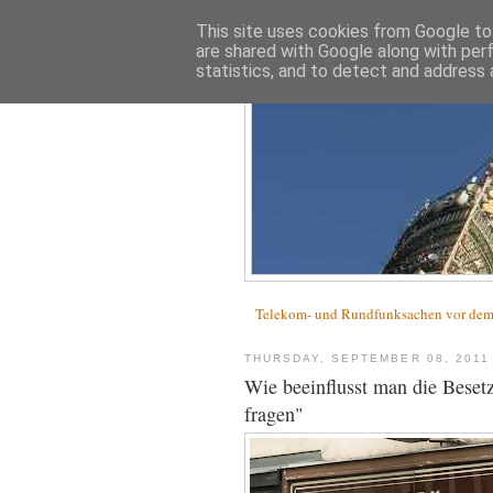
This site uses cookies from Google to 
are shared with Google along with per
statistics, and to detect and address 
Telekom- und Rundfunksachen vor d
THURSDAY, SEPTEMBER 08, 2011
Wie beeinflusst man die Beset
fragen"