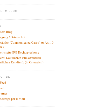
E IM BLOG
S
esem Blog
legung / Datenschutz
wählte "Communicated Cases" zu Art. 10
RK
ichtsseite IFG-Rechtsprechung
icht: Dokumente zum öffentlich-
htlichen Rundfunk (in Österreich)
SCRIBE
Feed
eed
urner
Beiträge per E-Mail