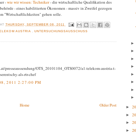
her -
wie wir wissen: Techniker
- die wirtschaftliche Qualifikation des
behörde - eines habilitierten Ökonomen - massiv in Zweifel gezogen
um "Wirtschaftlichkeiten" gehen solle.
R
AT
THURSDAY, SEPTEMBER 08, 2011
ELEKOM AUSTRIA
,
UNTERSUCHUNGSAUSSCHUSS
s.at/presseaussendung/OTS_20101104_OTS0072/a1-telekom-austria-t-
erentschy-als-rtr-chef
, 2011 2:27:00 PM
Home
Older Post
2
►
2
►
2
►
2
►