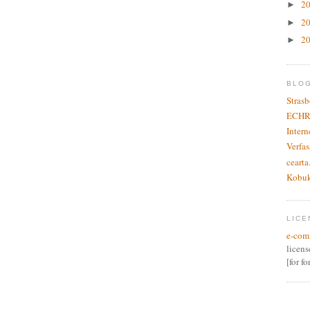
2
►
2
►
2
►
BLO
Stras
ECHR
Inter
Verfas
cearta
Kobu
LICE
e-com
licen
[for f