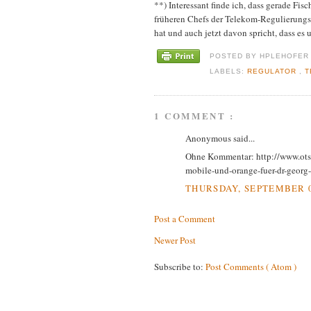
**) Interessant finde ich, dass gerade Fisc
früheren Chefs der Telekom-Regulierungs
hat und auch jetzt davon spricht, dass es 
POSTED BY
HPLEHOFE
LABELS:
REGULATOR
,
T
1 COMMENT :
Anonymous said...
Ohne Kommentar: http://www.ot
mobile-und-orange-fuer-dr-georg-s
THURSDAY, SEPTEMBER 08
Post a Comment
Newer Post
Subscribe to:
Post Comments ( Atom )