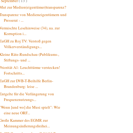
September
( 13 )
▼
Mut zur Medien(eigentümer)transparenz?
Transparenz von Medieneigentümern und
Presserat - ...
Vermischte Lesehinweise (34), ua. zur
Korruption i...
EuGH zu Roj TV: Verstoß gegen
Völkerverständigungs...
Kleine Räte-Rundschau (Publikums-,
Stiftungs- und ...
Priorität A1: Leuchttürme verstecken!
Fortschritts...
EuGH zur DVB-T-Beihilfe Berlin-
Brandenburg: leise ...
Entgelte für die Verlängerung von
Frequenznutzungs...
"Wenn [und wo] die Musi spielt": Wie
eine neue ORF...
Große Kammer des EGMR zur
Meinungsäußerungsfreihei...