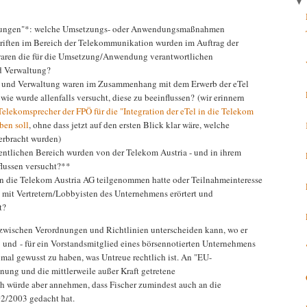
ungen"*: welche Umsetzungs- oder Anwendungsmaßnahmen
riften im Bereich der Telekommunikation wurden im Auftrag der
 waren die für die Umsetzung/Anwendung verantwortlichen
nd Verwaltung?
k und Verwaltung waren im Zusammenhang mit dem Erwerb der eTel
ie wurde allenfalls versucht, diese zu beeinflussen? (wir erinnern
Telekomsprecher der FPÖ für die "Integration der eTel in die Telekom
ben soll
, ohne dass jetzt auf den ersten Blick klar wäre, welche
 erbracht wurden)
entlichen Bereich wurden von der Telekom Austria - und in ihrem
flussen versucht?**
 die Telekom Austria AG teilgenommen hatte oder Teilnahmeinteresse
s mit Vertretern/Lobbyisten des Unternehmens erörtert und
t?
r zwischen Verordnungen und Richtlinien unterscheiden kann, wo er
und - für ein Vorstandsmitglied eines börsennotierten Unternehmens
mal gewusst zu haben, was Untreue rechtlich ist. An "EU-
ng und die mittlerweile außer Kraft getretene
h würde aber annehmen, dass Fischer zumindest auch an die
2/2003 gedacht hat.