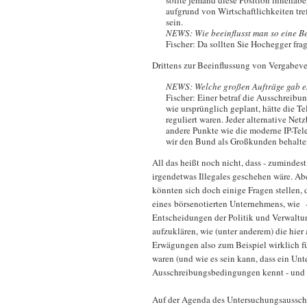
sollte jemand diese Position innehabe
aufgrund von Wirtschaftlichkeiten tr
sein.
NEWS: Wie beeinflusst man so eine B
Fischer: Da sollten Sie Hochegger fra
Drittens zur Beeinflussung von Vergabeve
NEWS: Welche großen Aufträge gab e
Fischer: Einer betraf die Ausschreibu
wie ursprünglich geplant, hätte die T
reguliert waren. Jeder alternative Ne
andere Punkte wie die moderne IP-Tel
wir den Bund als Großkunden behalte
All das heißt noch nicht, dass - zumindest
irgendetwas Illegales geschehen wäre. Ab
könnten sich doch einige Fragen stellen, 
eines börsenotierten Unternehmens, wie 
Entscheidungen der Politik und Verwaltung
aufzuklären, wie (unter anderem) die hie
Erwägungen also zum Beispiel wirklich fü
waren (und wie es sein kann, dass ein Un
Ausschreibungsbedingungen kennt - und 
Auf der Agenda des Untersuchungsausschu