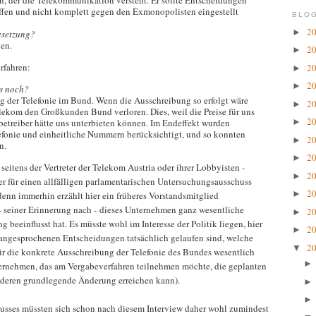
n, der die Telekommunikation versteht. Er sollte Entscheidungen
effen und nicht komplett gegen den Exmonopolisten eingestellt
BLOG
2
►
esetzung?
gen.
2
►
rfahren:
2
►
2
►
s noch?
ng der Telefonie im Bund. Wenn die Ausschreibung so erfolgt wäre
2
►
elekom den Großkunden Bund verloren. Dies, weil die Preise für uns
2
tzbetreiber hätte uns unterbieten können. Im Endeffekt wurden
►
efonie und einheitliche Nummern berücksichtigt, und so konnten
2
►
n.
2
►
 seitens der Vertreter der Telekom Austria oder ihrer Lobbyisten -
2
►
er für einen allfälligen parlamentarischen Untersuchungsausschuss
2
►
denn immerhin erzählt hier ein früheres Vorstandsmitglied
- seiner Erinnerung nach - dieses Unternehmen ganz wesentliche
2
►
 beeinflusst hat. Es müsste wohl im Interesse der Politik liegen, hier
2
►
r angesprochenen Entscheidungen tatsächlich gelaufen sind, welche
2
▼
r die konkrete Ausschreibung der Telefonie des Bundes wesentlich
ternehmen, das am Vergabeverfahren teilnehmen möchte, die geplanten
deren grundlegende Änderung erreichen kann).
sses müssten sich schon nach diesem Interview daher wohl zumindest