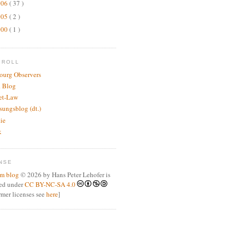
006
( 37 )
005
( 2 )
000
( 1 )
GROLL
bourg Observers
 Blog
net-Law
sungsblog (dt.)
.ie
k
NSE
m blog
© 2026 by Hans Peter Lehofer is
sed under
CC BY-NC-SA 4.0
ormer licenses see
here
]