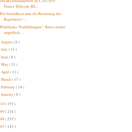
EuGH-Generalanwalt zu C-81/10 P
France Télécom: Rü...
Wie beeinflusst man die Besetzung des
Regulators? ...
Wiklileaks-"Enthüllungen": Kroes suchte
angeblich ...
August
( 8 )
►
July
( 13 )
►
June
( 8 )
►
May
( 21 )
►
April
( 11 )
►
March
( 17 )
►
February
( 14 )
►
January
( 8 )
►
010
( 153 )
009
( 214 )
008
( 215 )
007
( 143 )