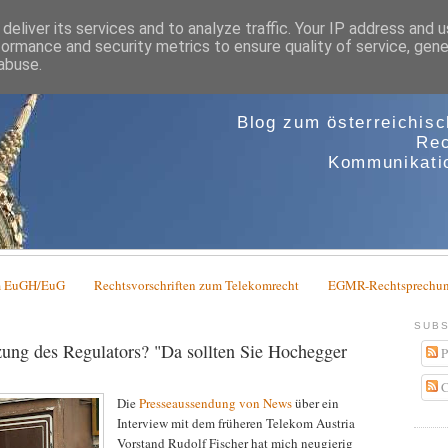
deliver its services and to analyze traffic. Your IP address and 
formance and security metrics to ensure quality of service, gen
abuse.
Blog zum österreichis
Rec
Kommunikatio
em EuGH/EuG
Rechtsvorschriften zum Telekomrecht
EGMR-Rechtsprechun
SUBS
zung des Regulators? "Da sollten Sie Hochegger
P
C
Die
Presseaussendung von News
über ein
Interview mit dem früheren Telekom Austria
Vorstand Rudolf Fischer hat mich neugierig