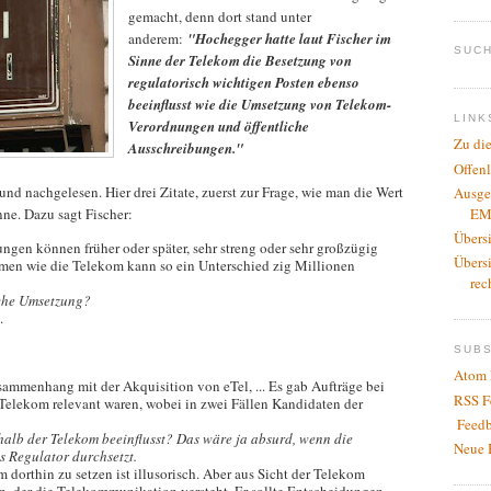
gemacht, denn dort stand unter
anderem:
"Hochegger hatte laut Fischer im
SUCH
Sinne der Telekom die Besetzung von
regulatorisch wichtigen Posten ebenso
beeinflusst wie die Umsetzung von Telekom-
LINK
Verordnungen und öffentliche
Zu di
Ausschreibungen."
Offen
und nachgelesen. Hier drei Zitate, zuerst zur Frage, wie man die Wert
Ausge
EM
ne. Dazu sagt Fischer:
Übers
nungen können früher oder später, sehr streng oder sehr großzügig
Übers
men wie die Telekom kann so ein Unterschied zig Millionen
rec
iche Umsetzung?
n.
SUB
Atom 
usammenhang mit der Akquisition von eTel, ... Es gab Aufträge bei
RSS F
 Telekom relevant waren, wobei in zwei Fällen Kandidaten der
Feedb
alb der Telekom beeinflusst? Das wäre ja absurd, wenn die
Neue 
s Regulator durchsetzt.
 dorthin zu setzen ist illusorisch. Aber aus Sicht der Telekom