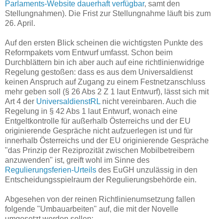
Parlaments-Website dauerhaft verfügbar
, samt den
Stellungnahmen). Die Frist zur Stellungnahme läuft bis zum
26. April.
Auf den ersten Blick scheinen die wichtigsten Punkte des
Reformpakets vom Entwurf umfasst. Schon beim
Durchblättern bin ich aber auch auf eine richtlinienwidrige
Regelung gestoßen: dass es aus dem Universaldienst
keinen Anspruch auf Zugang zu einem Festnetzanschluss
mehr geben soll (§ 26 Abs 2 Z 1 laut Entwurf), lässt sich mit
Art 4 der
UniversaldienstRL
nicht vereinbaren. Auch die
Regelung in § 42 Abs 1 laut Entwurf, wonach eine
Entgeltkontrolle für außerhalb Österreichs und der EU
originierende Gespräche nicht aufzuerlegen ist und für
innerhalb Österreichs und der EU originierende Gespräche
"das Prinzip der Reziprozität zwischen Mobilbetreibern
anzuwenden" ist, greift wohl im Sinne des
Regulierungsferien-Urteils
des EuGH unzulässig in den
Entscheidungsspielraum der Regulierungsbehörde ein.
Abgesehen von der reinen Richtlinienumsetzung fallen
folgende "Umbauarbeiten" auf, die mit der Novelle
umgesetzt werden sollen: