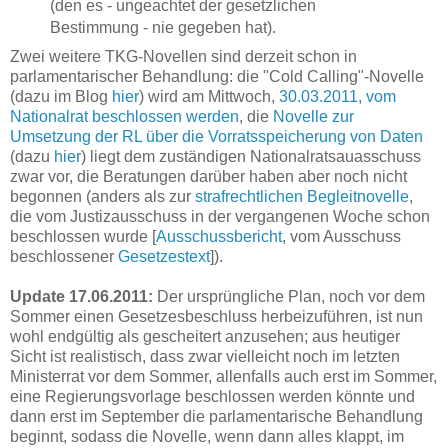
(den es - ungeachtet der gesetzlichen
Bestimmung - nie gegeben hat).
Zwei weitere TKG-Novellen sind derzeit schon in
parlamentarischer Behandlung: die "Cold Calling"-Novelle
(dazu im Blog
hier
) wird am Mittwoch,
30.03.2011, vom
Nationalrat beschlossen werden
, die
Novelle zur
Umsetzung der RL über die Vorratsspeicherung von Daten
(dazu
hier
) liegt dem zuständigen Nationalratsauasschuss
zwar vor, die Beratungen darüber haben aber noch nicht
begonnen (anders als zur
strafrechtlichen Begleitnovelle
,
die vom Justizausschuss in der vergangenen Woche schon
beschlossen wurde [
Ausschussbericht
, vom Ausschuss
beschlossener
Gesetzestext
]).
Update 17.06.2011:
Der ursprüngliche Plan, noch vor dem
Sommer einen Gesetzesbeschluss herbeizuführen, ist nun
wohl endgültig als gescheitert anzusehen; aus heutiger
Sicht ist realistisch, dass zwar vielleicht noch im letzten
Ministerrat vor dem Sommer, allenfalls auch erst im Sommer,
eine Regierungsvorlage beschlossen werden könnte und
dann erst im September die parlamentarische Behandlung
beginnt, sodass die Novelle, wenn dann alles klappt, im