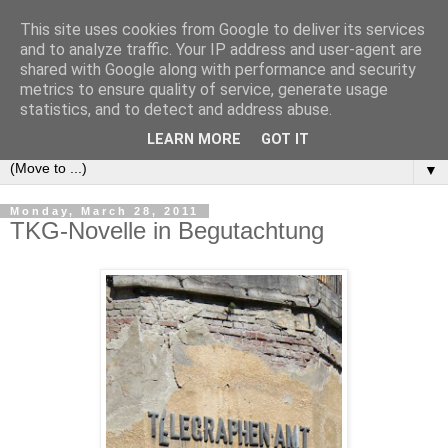
This site uses cookies from Google to deliver its services
e-comm
and to analyze traffic. Your IP address and user-agent are
shared with Google along with performance and security
metrics to ensure quality of service, generate usage
Blog zum österreichischen und europäischen Recht der
statistics, and to detect and address abuse.
elektronischen Kommunikationsnetze und -dienste
LEARN MORE
GOT IT
▼
Monday, March 28, 2011
TKG-Novelle in Begutachtung