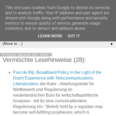
This site uses cookies from Google to deliver its services
e-comm
and to analyze traffic. Your IP address and user-agent are
shared with Google along with performance and security
metrics to ensure quality of service, generate usage
Blog zum österreichischen und europäischen Recht der
statistics, and to detect and address abuse.
elektronischen Kommunikationsnetze und -dienste
LEARN MORE
GOT IT
▼
Friday, March 25, 2011
Vermischte Lesehinweise (28):
Paul de Bijl, Broadband Policy in the Light of the
Dutch Experience with Telecommunications
Liberalization
; der Autor - Abteilungsleiter für
Wettbewerb und Regulierung im
niederländischen Büro für wirtschaftspolitische
Analysen - tritt für eine zurückhaltendere
Regulierung ein:
"Beliefs held by a regulator may
become self-fulfilling prophecies, which is