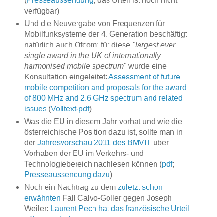
(
Presseaussendung
; das Urteil ist noch nicht
verfügbar)
Und die Neuvergabe von Frequenzen für
Mobilfunksysteme der 4. Generation beschäftigt
natürlich auch Ofcom: für diese
"largest ever
single award in the UK of internationally
harmonised mobile spectrum"
wurde eine
Konsultation eingeleitet:
Assessment of future
mobile competition and proposals for the award
of 800 MHz and 2.6 GHz spectrum and related
issues
(
Volltext-pdf
)
Was die EU in diesem Jahr vorhat und wie die
österreichische Position dazu ist, sollte man in
der
Jahresvorschau 2011 des BMVIT
über
Vorhaben der EU im Verkehrs- und
Technologiebereich nachlesen können (
pdf
;
Presseaussendung dazu
)
Noch ein Nachtrag zu dem
zuletzt schon
erwähnten
Fall Calvo-Goller gegen Joseph
Weiler:
Laurent Pech hat das französische Urteil