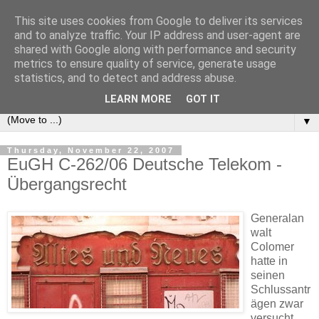
This site uses cookies from Google to deliver its services
e-comm
and to analyze traffic. Your IP address and user-agent are
shared with Google along with performance and security
metrics to ensure quality of service, generate usage
Blog zum österreichischen und europäischen Recht der
statistics, and to detect and address abuse.
elektronischen Kommunikationsnetze und -dienste
LEARN MORE
GOT IT
▼
Thursday, November 22, 2007
EuGH C-262/06 Deutsche Telekom -
Übergangsrecht
Generalan
walt
Colomer
hatte in
seinen
Schlussantr
ägen zwar
versucht,