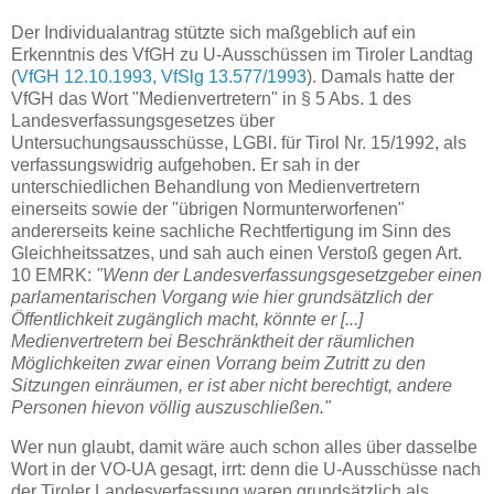
Der Individualantrag stützte sich maßgeblich auf ein
Erkenntnis des VfGH zu U-Ausschüssen im Tiroler Landtag
(
VfGH 12.10.1993, VfSlg 13.577/1993
). Damals hatte der
VfGH das Wort "Medienvertretern" in § 5 Abs. 1 des
Landesverfassungsgesetzes über
Untersuchungsausschüsse, LGBl. für Tirol Nr. 15/1992, als
verfassungswidrig aufgehoben. Er sah in der
unterschiedlichen Behandlung von Medienvertretern
einerseits sowie der "übrigen Normunterworfenen"
andererseits keine sachliche Rechtfertigung im Sinn des
Gleichheitssatzes, und sah auch einen Verstoß gegen Art.
10 EMRK:
"Wenn der Landesverfassungsgesetzgeber einen
parlamentarischen Vorgang wie hier grundsätzlich der
Öffentlichkeit zugänglich macht, könnte er [...]
Medienvertretern bei Beschränktheit der räumlichen
Möglichkeiten zwar einen Vorrang beim Zutritt zu den
Sitzungen einräumen, er ist aber nicht berechtigt, andere
Personen hievon völlig auszuschließen."
Wer nun glaubt, damit wäre auch schon alles über dasselbe
Wort in der VO-UA gesagt, irrt: denn die U-Ausschüsse nach
der Tiroler Landesverfassung waren grundsätzlich als