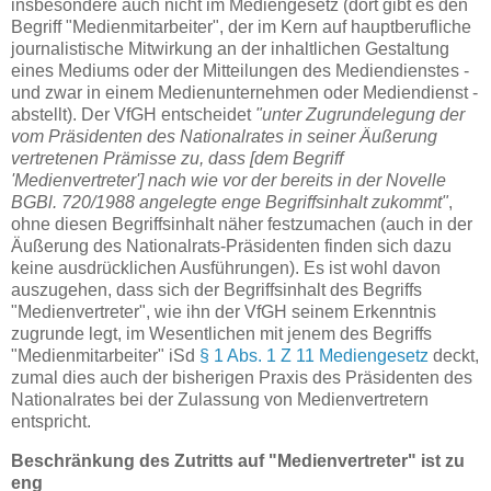
insbesondere auch nicht im Mediengesetz (dort gibt es den
Begriff "Medienmitarbeiter", der im Kern auf hauptberufliche
journalistische Mitwirkung an der inhaltlichen Gestaltung
eines Mediums oder der Mitteilungen des Mediendienstes -
und zwar in einem Medienunternehmen oder Mediendienst -
abstellt). Der VfGH entscheidet
"unter Zugrundelegung der
vom Präsidenten des Nationalrates in seiner Äußerung
vertretenen Prämisse zu, dass [dem Begriff
'Medienvertreter'] nach wie vor der bereits in der Novelle
BGBl. 720/1988 angelegte enge Begriffsinhalt zukommt"
,
ohne diesen Begriffsinhalt näher festzumachen (auch in der
Äußerung des Nationalrats-Präsidenten finden sich dazu
keine ausdrücklichen Ausführungen). Es ist wohl davon
auszugehen, dass sich der Begriffsinhalt des Begriffs
"Medienvertreter", wie ihn der VfGH seinem Erkenntnis
zugrunde legt, im Wesentlichen mit jenem des Begriffs
"Medienmitarbeiter" iSd
§ 1 Abs. 1 Z 11 Mediengesetz
deckt,
zumal dies auch der bisherigen Praxis des Präsidenten des
Nationalrates bei der Zulassung von Medienvertretern
entspricht.
Beschränkung des Zutritts auf "Medienvertreter" ist zu
eng