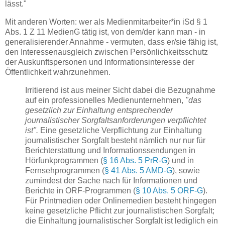
lässt."
Mit anderen Worten: wer als Medienmitarbeiter*in iSd § 1
Abs. 1 Z 11 MedienG tätig ist, von dem/der kann man - in
generalisierender Annahme - vermuten, dass er/sie fähig ist,
den Interessenausgleich zwischen Persönlichkeitsschutz
der Auskunftspersonen und Informationsinteresse der
Öffentlichkeit wahrzunehmen.
Irritierend ist aus meiner Sicht dabei die Bezugnahme
auf ein professionelles Medienunternehmen,
"das
gesetzlich zur Einhaltung entsprechender
journalistischer Sorgfaltsanforderungen verpflichtet
ist".
Eine gesetzliche Verpflichtung zur Einhaltung
journalistischer Sorgfalt besteht nämlich nur nur für
Berichterstattung und Informationssendungen in
Hörfunkprogrammen (
§ 16 Abs. 5 PrR-G
) und in
Fernsehprogrammen (
§ 41 Abs. 5 AMD-G
), sowie
zumindest der Sache nach für Informationen und
Berichte in ORF-Programmen (
§ 10 Abs. 5 ORF-G
).
Für Printmedien oder Onlinemedien besteht hingegen
keine gesetzliche Pflicht zur journalistischen Sorgfalt;
die Einhaltung journalistischer Sorgfalt ist lediglich ein