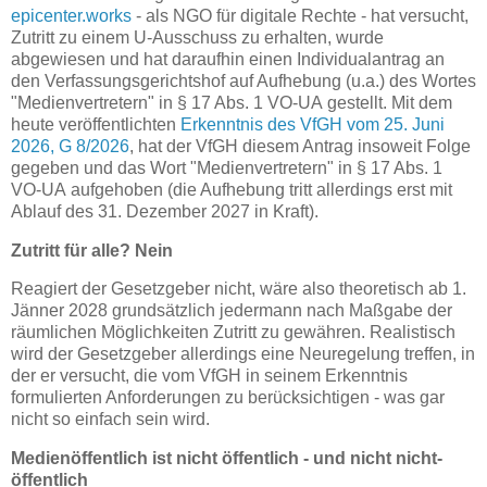
epicenter.works
- als NGO für digitale Rechte - hat versucht,
Zutritt zu einem U-Ausschuss zu erhalten, wurde
abgewiesen und hat daraufhin einen Individualantrag an
den Verfassungsgerichtshof auf Aufhebung (u.a.) des Wortes
"Medienvertretern" in § 17 Abs. 1 VO-UA gestellt. Mit dem
heute veröffentlichten
Erkenntnis des VfGH vom 25. Juni
2026, G 8/2026
, hat der VfGH diesem Antrag insoweit Folge
gegeben und das Wort "Medienvertretern" in § 17 Abs. 1
VO-UA aufgehoben (die Aufhebung tritt allerdings erst mit
Ablauf des 31. Dezember 2027 in Kraft).
Zutritt für alle? Nein
Reagiert der Gesetzgeber nicht, wäre also theoretisch ab 1.
Jänner 2028 grundsätzlich jedermann nach Maßgabe der
räumlichen Möglichkeiten Zutritt zu gewähren. Realistisch
wird der Gesetzgeber allerdings eine Neuregelung treffen, in
der er versucht, die vom VfGH in seinem Erkenntnis
formulierten Anforderungen zu berücksichtigen - was gar
nicht so einfach sein wird.
Medienöffentlich ist nicht öffentlich - und nicht nicht-
öffentlich