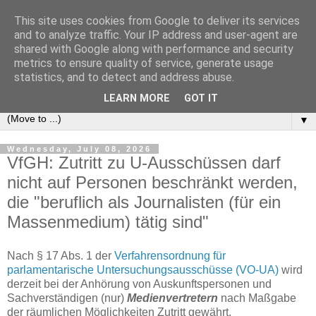
This site uses cookies from Google to deliver its services
e-comm
and to analyze traffic. Your IP address and user-agent are
shared with Google along with performance and security
metrics to ensure quality of service, generate usage
Blog zum österreichischen und europäischen Recht der
statistics, and to detect and address abuse.
elektronischen Kommunikationsnetze und -dienste
LEARN MORE
GOT IT
▼
Wednesday, July 08, 2026
VfGH: Zutritt zu U-Ausschüssen darf
nicht auf Personen beschränkt werden,
die "beruflich als Journalisten (für ein
Massenmedium) tätig sind"
Nach § 17 Abs. 1 der
Verfahrensordnung für
parlamentarische Untersuchungsausschüsse (VO-UA)
wird
derzeit bei der Anhörung von Auskunftspersonen und
Sachverständigen (nur)
Medienvertretern
nach Maßgabe
der räumlichen Möglichkeiten Zutritt gewährt.