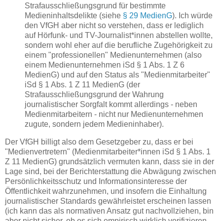
Strafausschließungsgrund für bestimmte
Medieninhaltsdelikte (siehe
§ 29 MedienG
). Ich würde
den VfGH aber nicht so verstehen, dass er lediglich
auf Hörfunk- und TV-Journalist*innen abstellen wollte,
sondern wohl eher auf die berufliche Zugehörigkeit zu
einem "professionellen" Medienunternehmen (also
einem Medienunternehmen iSd § 1 Abs. 1 Z 6
MedienG) und auf den Status als "Medienmitarbeiter"
iSd § 1 Abs. 1 Z 11 MedienG (der
Strafausschließungsgrund der Wahrung
journalistischer Sorgfalt kommt allerdings - neben
Medienmitarbeitern - nicht nur Medienunternehmen
zugute, sondern jedem Medieninhaber).
Der VfGH billigt also dem Gesetzgeber zu, dass er bei
"Medienvertretern" (Medienmitarbeiter*innen iSd § 1 Abs. 1
Z 11 MedienG) grundsätzlich vermuten kann, dass sie in der
Lage sind, bei der Berichterstattung die Abwägung zwischen
Persönlichkeitsschutz und Informationsinteresse der
Öffentlichkeit wahrzunehmen, und insofern die Einhaltung
journalistischer Standards gewährleistet erscheinen lassen
(ich kann das als normativen Ansatz gut nachvollziehen, bin
aber nicht sicher, ob es sich empirisch wirklich verifizieren