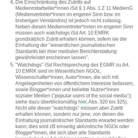
Die Einschränkung des Zutritts auf
Medienmitarbeiter*innen iSd § 1 Abs. 1 Z 11 MedienG
(Medienvertreter*innen im engeren Sinn bzw. im
bisherigen Verständnis) ist jedoch nicht zulässig.
Neben diesen Medienvertreter*innen im engeren Sinn
müssen auch watchdogs iSd Art. 10 EMRK
grundsätzlich Zutritt erhalten können, sofern sie die
Einhaltung der "wesentlichen journalistischen
Standards bei ihrer medialen Berichterstattung
gewährleistet erscheinen lassen".
"Watchdogs" iSd Rechtsprechung des EGMR zu Art.
10 EMRK sind im Wesentlichen NGOs,
Wissenschafter*innen, Autor*innen, die sich mit
Angelegenheiten von öffentlichem Interesse befassen,
sowie Blogger*innen und beliebte Nutzer*innen
sozialer Medien ("popular users of the social media");
siehe dazu überblicksmäßig
hier
, Abs. 320 bis 325).
Nicht alle dieser "watchdogs" müssen aber Zutritt
erhalten können, sondern nur jene, von denen die
Einhaltung journalistischer Standards erwartet werden
kann; dies wird zB einseitig aktivistische NGOs oder
Blogger*innen, die sich über alle Standards