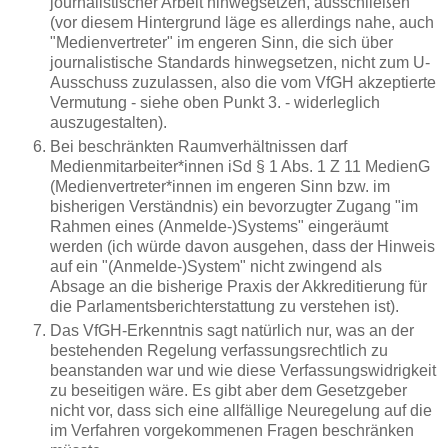
journalistischer Arbeit hinwegsetzen, ausschließen
(vor diesem Hintergrund läge es allerdings nahe, auch
"Medienvertreter" im engeren Sinn, die sich über
journalistische Standards hinwegsetzen, nicht zum U-
Ausschuss zuzulassen, also die vom VfGH akzeptierte
Vermutung - siehe oben Punkt 3. - widerleglich
auszugestalten).
Bei beschränkten Raumverhältnissen darf
Medienmitarbeiter*innen iSd § 1 Abs. 1 Z 11 MedienG
(Medienvertreter*innen im engeren Sinn bzw. im
bisherigen Verständnis) ein bevorzugter Zugang "im
Rahmen eines (Anmelde-)Systems" eingeräumt
werden (ich würde davon ausgehen, dass der Hinweis
auf ein "(Anmelde-)System" nicht zwingend als
Absage an die bisherige Praxis der Akkreditierung für
die Parlamentsberichterstattung zu verstehen ist).
Das VfGH-Erkenntnis sagt natürlich nur, was an der
bestehenden Regelung verfassungsrechtlich zu
beanstanden war und wie diese Verfassungswidrigkeit
zu beseitigen wäre. Es gibt aber dem Gesetzgeber
nicht vor, dass sich eine allfällige Neuregelung auf die
im Verfahren vorgekommenen Fragen beschränken